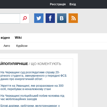
Реєстрація
Вхід
 відео
Wiki
Авто
Курйози
АЙПОПУЛЯРНІШЕ
/
ЩО КОМЕНТУЮТЬ
На Черкащині суд розглядатиме справу 20-
річного студента, звинуваченого у передачі ФСБ
даних про енергетичний об'єкт.
Укриття на Уманщині, яке розраховане на 300
осіб, перебуває в неналежному стані
На Черкащині поліцейський побив чоловіка під
час мобілізаційних заходів
Бігові доріжки, орбітреки, велотренажери: у