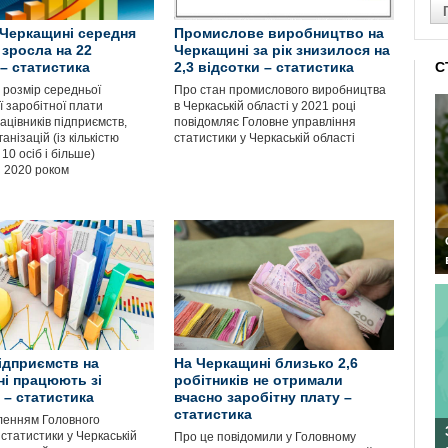
а Черкащині середня
Промислове виробництво на
 зросла на 22
Черкащині за рік знизилося на
 – статистика
2,3 відсотки – статистика
С
 розмір середньої
Про стан промислового виробництва
ї заробітної плати
в Черкаській області у 2021 році
ацівників підприємств,
повідомляє Головне управління
анізацій (із кількістю
статистики у Черкаській області
0 осіб і більше)
з 2020 роком
ідприємств на
На Черкащині близько 2,6
і працюють зі
робітників не отримали
 – статистика
вчасно заробітну плату –
статистика
ленням Головного
статистики у Черкаській
Про це повідомили у Головному