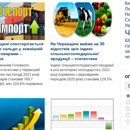
Ке
Ли
Не
См
Ук
Ч
Ш
щині спостерігається
На Черкащині майже на 30
су
е сальдо у зовнішній
відсотків зріс індекс
за
 товарами –
сільськогосподарської
че
ка
продукції – статистика
ленням Головного
Індекс сільськогосподарської продукції
статистики у Черкаській
в усіх категоріях господарств у 2021
січні-листопаді 2021 року
році порівняно з відповідним
О
арів становив 769,7
періодом 2020 року становив 129,5%.
ША, або 103,6% порівняно