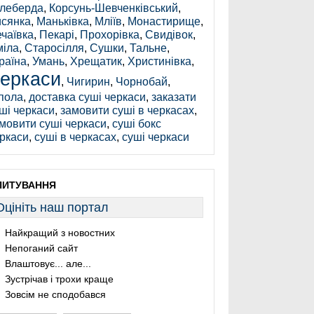
леберда
,
Корсунь-Шевченківський
,
сянка
,
Маньківка
,
Мліїв
,
Монастирище
,
чаївка
,
Пекарі
,
Прохорівка
,
Свидівок
,
іла
,
Старосілля
,
Сушки
,
Тальне
,
раїна
,
Умань
,
Хрещатик
,
Христинівка
,
еркаси
,
Чигирин
,
Чорнобай
,
пола
,
доставка суші черкаси
,
заказати
ші черкаси
,
замовити суші в черкасах
,
мовити суші черкаси
,
суші бокс
ркаси
,
суші в черкасах
,
суші черкаси
ПИТУВАННЯ
Оцініть наш портал
Найкращий з новостних
Непоганий сайт
Влаштовує... але...
Зустрічав і трохи краще
Зовсім не сподобався