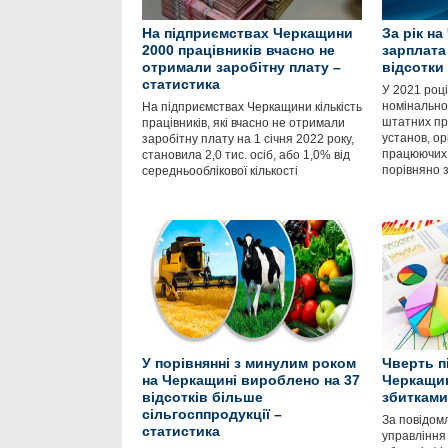
На підприємствах Черкащини
За рік н
2000 працівників вчасно не
зарплата
отримали заробітну плату –
відсотки
статистика
У 2021 році
номінально
На підприємствах Черкащини кількість
штатних пр
працівників, які вчасно не отримали
установ, орг
заробітну плату на 1 січня 2022 року,
працюючих 1
становила 2,0 тис. осіб, або 1,0% від
порівняно 
середньооблікової кількості
У порівнянні з минулим роком
Чверть п
на Черкащині вироблено на 37
Черкащин
відсотків більше
збитками
сільгосппродукції –
За повідом
статистика
управління 