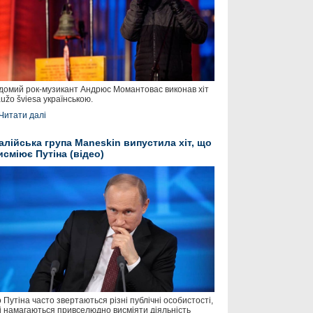
домий рок-музикант Андрюс Момантовас виконав хіт
užo šviesa українською.
Читати далі
талійська група Maneskin випустила хіт, що
исміює Путіна (відео)
 Путіна часто звертаються різні публічні особистості,
і намагаються привселюдно висміяти діяльність