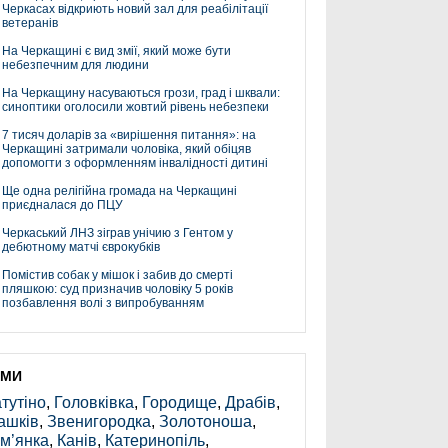
Черкасах відкриють новий зал для реабілітації
ветеранів
На Черкащині є вид змії, який може бути
небезпечним для людини
На Черкащину насуваються грози, град і шквали:
синоптики оголосили жовтий рівень небезпеки
7 тисяч доларів за «вирішення питання»: на
Черкащині затримали чоловіка, який обіцяв
допомогти з оформленням інвалідності дитині
Ще одна релігійна громада на Черкащині
приєдналася до ПЦУ
Черкаський ЛНЗ зіграв унічию з Гентом у
дебютному матчі єврокубків
Помістив собак у мішок і забив до смерті
пляшкою: суд призначив чоловіку 5 років
позбавлення волі з випробуванням
ЕМИ
тутіно
,
Головківка
,
Городище
,
Драбів
,
ашків
,
Звенигородка
,
Золотоноша
,
м’янка
,
Канів
,
Катеринопіль
,