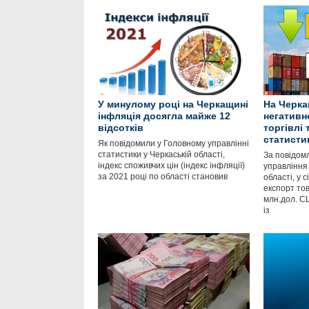
У минулому році на Черкащині
На Черка
інфляція досягла майже 12
негативн
відсотків
торгівлі
статисти
Як повідомили у Головному управлінні
статистики у Черкаській області,
За повідом
індекс споживчих цін (індекс інфляції)
управління 
за 2021 році по області становив
області, у 
експорт тов
млн.дол. С
із