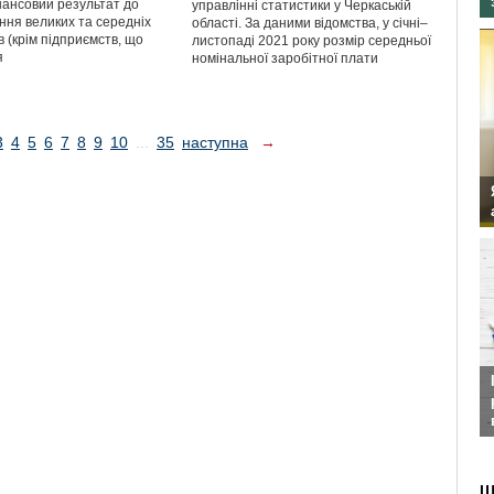
нансовий результат до
управлінні статистики у Черкаській
ння великих та середніх
області. За даними відомства, у січні–
 (крім підприємств, що
листопаді 2021 року розмір середньої
я
номінальної заробітної плати
3
4
5
6
7
8
9
10
...
35
наступна
→
Ш