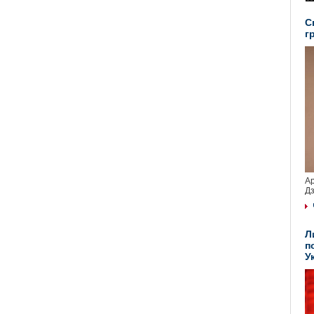
С
г
Ар
Дз
Л
п
У