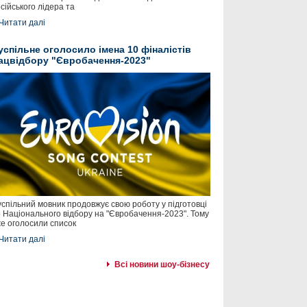
сійського лідера та
Читати далі
успільне оголосило імена 10 фіналістів
ацвідбору "Євробачення-2023"
спільний мовник продовжує свою роботу у підготовці
 Національного відбору на "Євробачення-2023". Тому
е оголосили список
Читати далі
Всі новини шоу-бізнесу