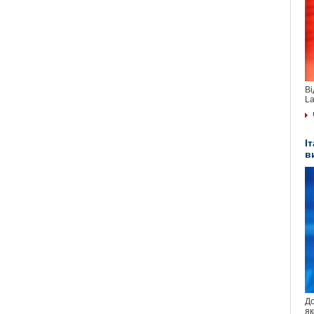
Ві
La
І
в
До
як