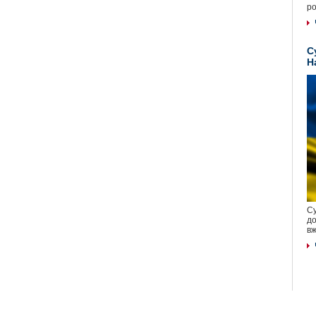
ро
С
Н
Су
до
вж