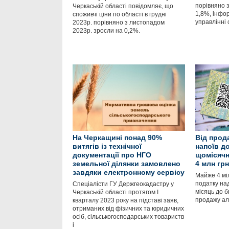
порівняно 
Черкаській області повідомляє, що
1,8%, інфо
споживчі ціни по області в грудні
управлінні 
2023р. порівняно з листопадом
2023р. зросли на 0,2%.
На Черкащині понад 90%
Від прод
витягів із технічної
напоїв д
документації про НГО
щомісячн
земельної ділянки замовлено
4 млн грн
завдяки електронному сервісу
Майже 4 мі
податку на
Спеціалісти ГУ Держгеокадастру у
місяць до 
Черкаській області протягом І
продажу ал
кварталу 2023 року на підставі заяв,
отриманих від фізичних та юридичних
осіб, сільськогосподарських товариств
і