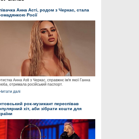
півачка Анна Асті, родом з Черкас, стала
ромадянкою Росії
тистка Анна Asti з Черкас, справжнє ім'я якої Ганна
юба, отримала російський паспорт.
Читати далі
итовський рок-музикант переспівав
опулярний хіт, аби зібрати кошти для
країни