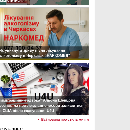
захиститися?
Як уникнути зриву після лікування
алкоголізму в Черкасах “НАРКОМЕД”
Імміграційний адвокат Альона Шевцова
розповіла про легальні способи залишитися
в США після скасування U4U
Всі новини про стиль життя
ОУ-БІЗНЕС