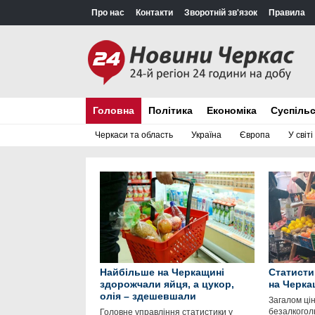
Про нас
Контакти
Зворотній зв'язок
Правила
Головна
Політика
Економіка
Суспіль
Черкаси та область
Україна
Європа
У світі
Найбільше на Черкащині
Статисти
здорожчали яйця, а цукор,
на Черка
олія – здешевшали
Загалом цін
безалкоголь
Головне управління статистики у