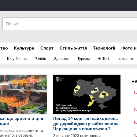
ство
Культура
Спорт
Стиль життя
Технології
Фото и
Шоу-бізнес
Релігія
Здоров'я
Туризм
Hi-Tech
Інтернет
Н
ка: що зросло в ціні
Понад 14 млн грн надходжень
щині
до держбюджету забезпечила
Черкащина з приватизації
и на харчові продукти та
ні напої в березні,
З початку 2023 року оренда