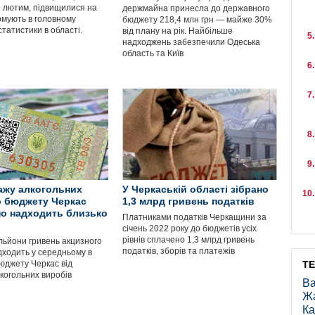
з лютим, підвищилися на
держмайна принесла до державного
рмують в головному
бюджету 218,4 млн грн — майже 30%
статистики в області.
від плану на рік. Найбільше
надходжень забезпечили Одеська
область та Київ
ажу алкогольних
У Черкаській області зібрано
о бюджету Черкас
1,3 млрд гривень податків
о надходить близько
Платниками податків Черкащини за
січень 2022 року до бюджетів усіх
рівнів сплачено 1,3 млрд гривень
льйони гривень акцизного
податків, зборів та платежів
дходить у середньому в
бюджету Черкас від
Т
когольних виробів
Ва
Ж
Ка