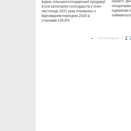
області, фі
Індекс сільськогосподарської продукції
оподаткува
в усіх категоріях господарств у січні–
підприємств
листопаді 2021 року порівняно з
займаютьс
відповідним періодом 2020 р.
становив 136,8%
←
попередня
1
2