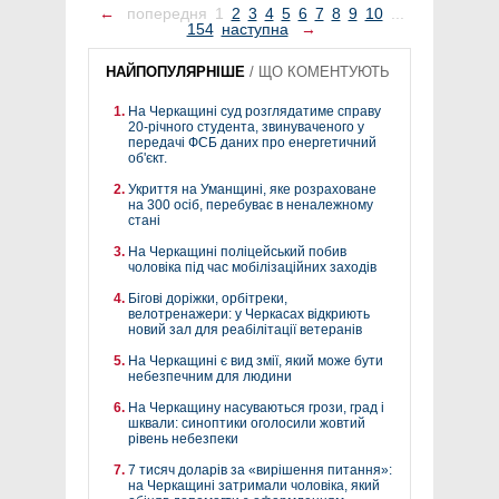
←
попередня
1
2
3
4
5
6
7
8
9
10
...
154
наступна
→
НАЙПОПУЛЯРНІШЕ
/
ЩО КОМЕНТУЮТЬ
На Черкащині суд розглядатиме справу
20-річного студента, звинуваченого у
передачі ФСБ даних про енергетичний
об'єкт.
Укриття на Уманщині, яке розраховане
на 300 осіб, перебуває в неналежному
стані
На Черкащині поліцейський побив
чоловіка під час мобілізаційних заходів
Бігові доріжки, орбітреки,
велотренажери: у Черкасах відкриють
новий зал для реабілітації ветеранів
На Черкащині є вид змії, який може бути
небезпечним для людини
На Черкащину насуваються грози, град і
шквали: синоптики оголосили жовтий
рівень небезпеки
7 тисяч доларів за «вирішення питання»:
на Черкащині затримали чоловіка, який