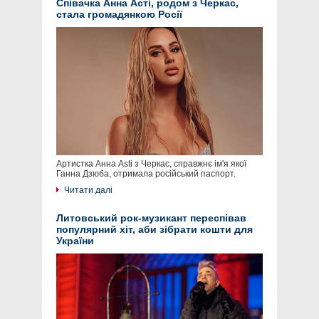
Співачка Анна Асті, родом з Черкас,
стала громадянкою Росії
Артистка Анна Asti з Черкас, справжнє ім'я якої
Ганна Дзюба, отримала російський паспорт.
Читати далі
Литовський рок-музикант переспівав
популярний хіт, аби зібрати кошти для
України