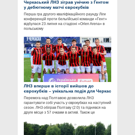
Черкаський ЛНЗ зіграв унічию з Гентом
у дебютному матчі єврокубків
Перша гра другого кваліфікаційного раунду Ліги
конференцій проти бельгійської команди «Гент»
відбулася 23 липня на стадіоні «Orlen Arena» в
польському
ЛНЗ вперше в історії вийшов до
єврокубків – унікальна подія для Черкас
Перемога над Полтавою дозволила ЛНЗ
гарантувати собі участь у єврокубках на наступний
сезон. ЛНЗ обіграв Полтаву (2:0) та піднявся на
друге місце з 57 очками в активі. Також це