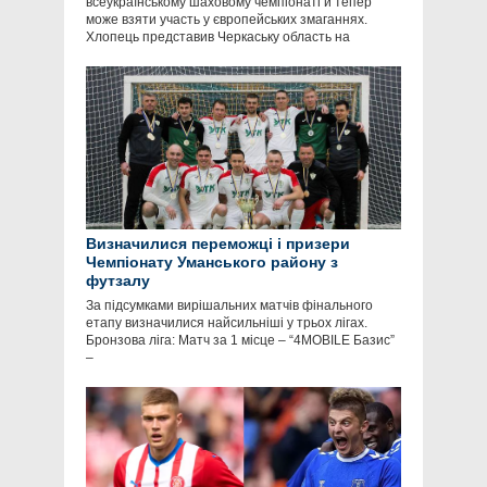
всеукраїнському шаховому чемпіонаті й тепер
може взяти участь у європейських змаганнях.
Хлопець представив Черкаську область на
Визначилися переможці і призери
Чемпіонату Уманського району з
футзалу
За підсумками вирішальних матчів фінального
етапу визначилися найсильніші у трьох лігах.
Бронзова ліга: Матч за 1 місце – “4MOBILE Базис”
–