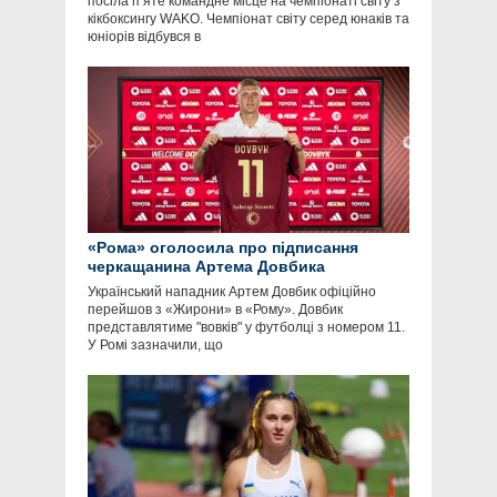
посіла п’яте командне місце на чемпіонаті світу з
кікбоксингу WAKO. Чемпіонат світу серед юнаків та
юніорів відбувся в
«Рома» оголосила про підписання
черкащанина Артема Довбика
Український нападник Артем Довбик офіційно
перейшов з «Жирони» в «Рому». Довбик
представлятиме "вовків" у футболці з номером 11.
У Ромі зазначили, що