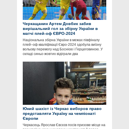
Черкащанин Артем Довбик забив
вирішальний гол за збірну України в
матчі плей-оф ЄВРО-2024
Національна збірна України в межах півфіналу
плей–оф кваліфікації Євро-2024 здобула виїзну
вольову перемогу над Боснією і Герцеговиною. У
складі синьо-жовтих відіграли два
Юний шахіст із Черкас виборов право
представляти Україну на чемпіонаті
Європи
Черкасець Ярослав Євсєєв посів призове місце на