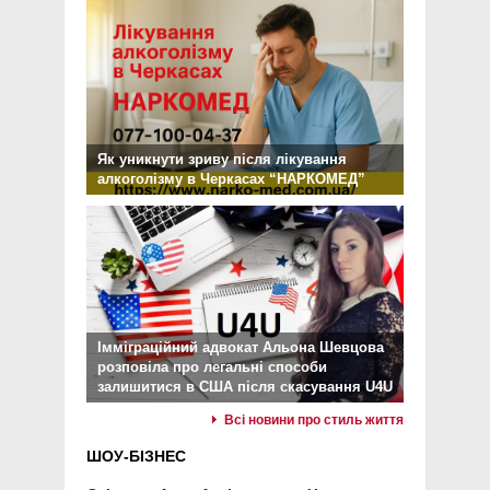
Як уникнути зриву після лікування
алкоголізму в Черкасах “НАРКОМЕД”
Імміграційний адвокат Альона Шевцова
розповіла про легальні способи
залишитися в США після скасування U4U
Всі новини про стиль життя
ШОУ-БІЗНЕС