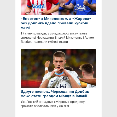
«Евертон» з Миколенком, а «Жирона»
без Довбика вдало провели кубкові
матчі
17 січня команди, у складах яких виступають
уродженці Черкащини Віталій Миколенко і Артем
Довбик, подолали кубкові етапи
Вдруге поспіль. Черкащанин Довбик
може стати гравцем місяця в Іспанії
Український нападник «Жирони» продовжує
вражати вболівальників у Ла Лізі