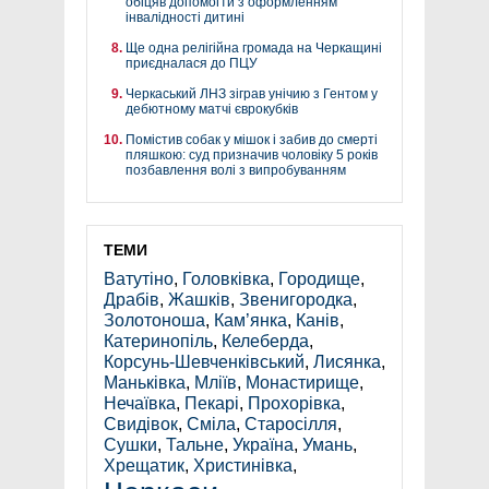
обіцяв допомогти з оформленням
інвалідності дитині
Ще одна релігійна громада на Черкащині
приєдналася до ПЦУ
Черкаський ЛНЗ зіграв унічию з Гентом у
дебютному матчі єврокубків
Помістив собак у мішок і забив до смерті
пляшкою: суд призначив чоловіку 5 років
позбавлення волі з випробуванням
ТЕМИ
Ватутіно
,
Головківка
,
Городище
,
Драбів
,
Жашків
,
Звенигородка
,
Золотоноша
,
Кам’янка
,
Канів
,
Катеринопіль
,
Келеберда
,
Корсунь-Шевченківський
,
Лисянка
,
Маньківка
,
Мліїв
,
Монастирище
,
Нечаївка
,
Пекарі
,
Прохорівка
,
Свидівок
,
Сміла
,
Старосілля
,
Сушки
,
Тальне
,
Україна
,
Умань
,
Хрещатик
,
Христинівка
,