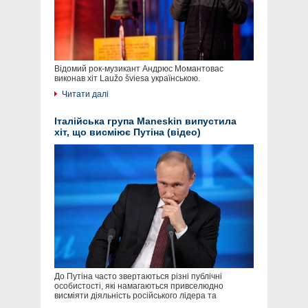
Відомий рок-музикант Андрюс Момантовас
виконав хіт Laužo šviesa українською.
Читати далі
Італійська група Maneskin випустила
хіт, що висміює Путіна (відео)
До Путіна часто звертаються різні публічні
особистості, які намагаються привселюдно
висміяти діяльність російського лідера та