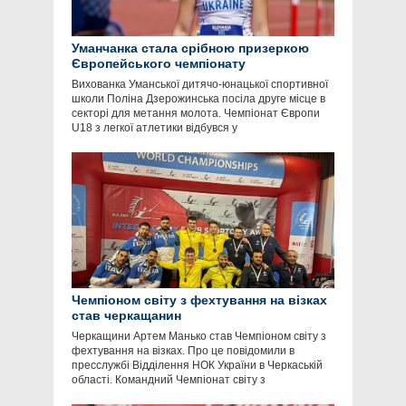
Уманчанка стала срібною призеркою
Європейського чемпіонату
Вихованка Уманської дитячо-юнацької спортивної
школи Поліна Дзерожинська посіла друге місце в
секторі для метання молота. Чемпіонат Європи
U18 з легкої атлетики відбувся у
Чемпіоном світу з фехтування на візках
став черкащанин
Черкащини Артем Манько став Чемпіоном світу з
фехтування на візках. Про це повідомили в
пресслужбі Відділення НОК України в Черкаській
області. Командний Чемпіонат світу з