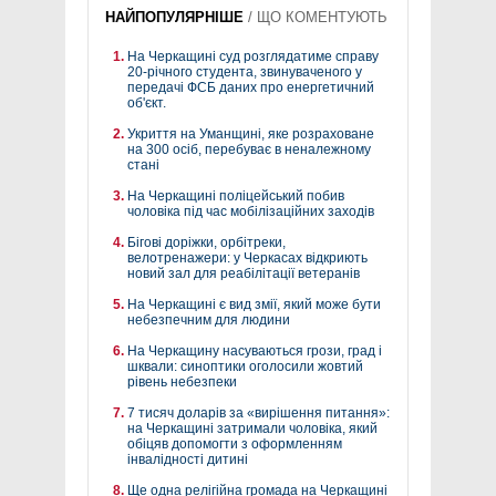
НАЙПОПУЛЯРНІШЕ
/
ЩО КОМЕНТУЮТЬ
На Черкащині суд розглядатиме справу
20-річного студента, звинуваченого у
передачі ФСБ даних про енергетичний
об'єкт.
Укриття на Уманщині, яке розраховане
на 300 осіб, перебуває в неналежному
стані
На Черкащині поліцейський побив
чоловіка під час мобілізаційних заходів
Бігові доріжки, орбітреки,
велотренажери: у Черкасах відкриють
новий зал для реабілітації ветеранів
На Черкащині є вид змії, який може бути
небезпечним для людини
На Черкащину насуваються грози, град і
шквали: синоптики оголосили жовтий
рівень небезпеки
7 тисяч доларів за «вирішення питання»:
на Черкащині затримали чоловіка, який
обіцяв допомогти з оформленням
інвалідності дитині
Ще одна релігійна громада на Черкащині