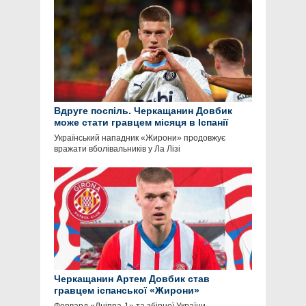
Вдруге поспіль. Черкащанин Довбик
може стати гравцем місяця в Іспанії
Український нападник «Жирони» продовжує
вражати вболівальників у Ла Лізі
Черкащанин Артем Довбик став
гравцем іспанської «Жирони»