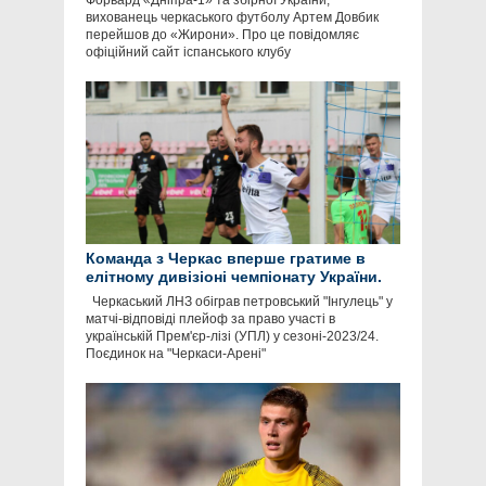
Форвард «Дніпра-1» та збірної України,
вихованець черкаського футболу Артем Довбик
перейшов до «Жирони». Про це повідомляє
офіційний сайт іспанського клубу
Команда з Черкас вперше гратиме в
елітному дивізіоні чемпіонату України.
Черкаський ЛНЗ обіграв петровський "Інгулець" у
матчі-відповіді плейоф за право участі в
українській Прем'єр-лізі (УПЛ) у сезоні-2023/24.
Поєдинок на "Черкаси-Арені"