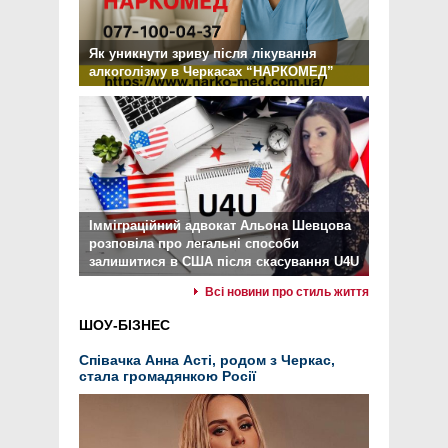
Як уникнути зриву після лікування
алкоголізму в Черкасах “НАРКОМЕД”
Імміграційний адвокат Альона Шевцова
розповіла про легальні способи
залишитися в США після скасування U4U
Всі новини про стиль життя
ШОУ-БІЗНЕС
Співачка Анна Асті, родом з Черкас,
стала громадянкою Росії