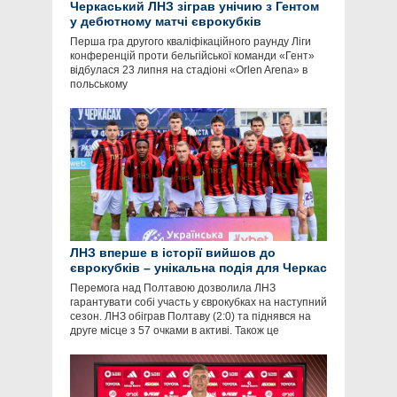
Черкаський ЛНЗ зіграв унічию з Гентом
у дебютному матчі єврокубків
Перша гра другого кваліфікаційного раунду Ліги
конференцій проти бельгійської команди «Гент»
відбулася 23 липня на стадіоні «Orlen Arena» в
польському
ЛНЗ вперше в історії вийшов до
єврокубків – унікальна подія для Черкас
Перемога над Полтавою дозволила ЛНЗ
гарантувати собі участь у єврокубках на наступний
сезон. ЛНЗ обіграв Полтаву (2:0) та піднявся на
друге місце з 57 очками в активі. Також це