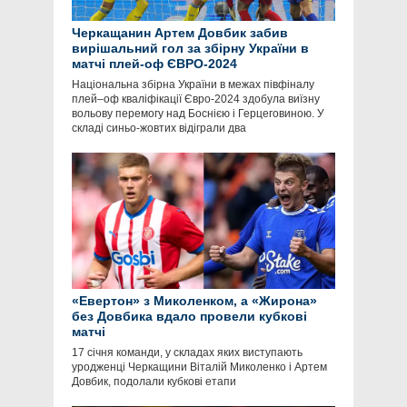
Черкащанин Артем Довбик забив
вирішальний гол за збірну України в
матчі плей-оф ЄВРО-2024
Національна збірна України в межах півфіналу
плей–оф кваліфікації Євро-2024 здобула виїзну
вольову перемогу над Боснією і Герцеговиною. У
складі синьо-жовтих відіграли два
«Евертон» з Миколенком, а «Жирона»
без Довбика вдало провели кубкові
матчі
17 січня команди, у складах яких виступають
уродженці Черкащини Віталій Миколенко і Артем
Довбик, подолали кубкові етапи