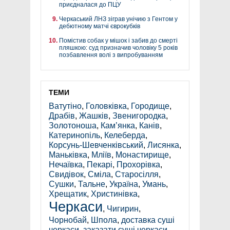
приєдналася до ПЦУ
Черкаський ЛНЗ зіграв унічию з Гентом у
дебютному матчі єврокубків
Помістив собак у мішок і забив до смерті
пляшкою: суд призначив чоловіку 5 років
позбавлення волі з випробуванням
ТЕМИ
Ватутіно
,
Головківка
,
Городище
,
Драбів
,
Жашків
,
Звенигородка
,
Золотоноша
,
Кам’янка
,
Канів
,
Катеринопіль
,
Келеберда
,
Корсунь-Шевченківський
,
Лисянка
,
Маньківка
,
Мліїв
,
Монастирище
,
Нечаївка
,
Пекарі
,
Прохорівка
,
Свидівок
,
Сміла
,
Старосілля
,
Сушки
,
Тальне
,
Україна
,
Умань
,
Хрещатик
,
Христинівка
,
Черкаси
,
Чигирин
,
Чорнобай
,
Шпола
,
доставка суші
черкаси
,
заказати суші черкаси
,