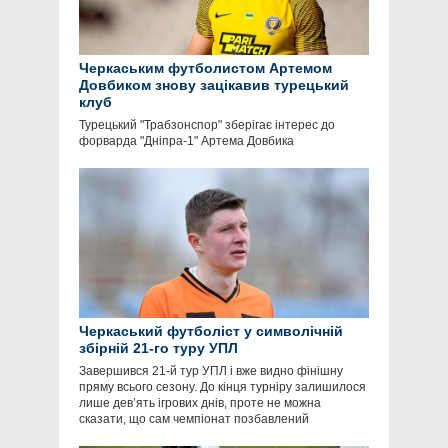
Черкаським футболистом Артемом
Довбиком знову зацікавив турецький
клуб
Турецький "Трабзонспор" зберігає інтерес до
форварда "Дніпра-1" Артема Довбика
Черкаський футболіст у символічній
збірній 21-го туру УПЛ
Завершився 21-й тур УПЛ і вже видно фінішну
пряму всього сезону. До кінця турніру залишилося
лише дев’ять ігрових днів, проте не можна
сказати, що сам чемпіонат позбавлений