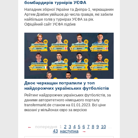
бомбардирів турнірів УЄФА
Нападник збірної України та Дніпра-1, черкащанин
Артем Довбик увійшов до числа гравців, які забили
найбільше голів у турнірах УЄФА за рік.
Офіційний сайт УЄФА підбив
Двоє черкащан потрапили у топ
найдорожчих українських футболістів
Рейтинг найдорожчих українських футболістів, за
даними авторитетного німецького порталу
transfermarkt.de станом на 01.01.2023. Всі ціни
вказані у мільйонах євро за версією
←
попередня
1
2
3
4
5
6
7
8
9
10
...
43
наступна
→