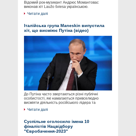
Відомий рок-музикант Андрюс Момантовас
виконав хіт Laužo šviesa українською.
Читати далі
Італійська група Maneskin випустила
хіт, що висміює Путіна (відео)
До Путіна часто звертаються різні публічні
особистості, які намагаються привселюдно
висміяти діяльність російського лідера та
Читати далі
Суспільне оголосило імена 10
фіналістів Нацвідбору
"Євробачення-2023"