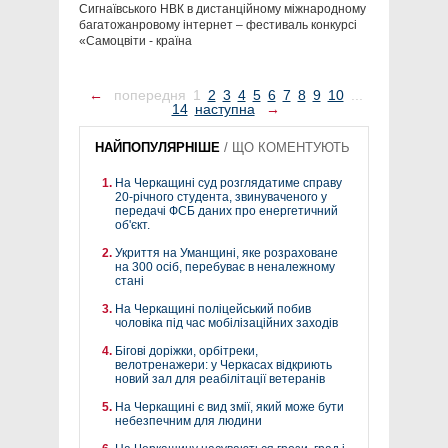
Сигнаївського НВК в дистанційному міжнародному
багатожанровому інтернет – фестиваль конкурсі
«Самоцвіти - країна
←
попередня
1
2
3
4
5
6
7
8
9
10
...
14
наступна
→
НАЙПОПУЛЯРНІШЕ
/
ЩО КОМЕНТУЮТЬ
На Черкащині суд розглядатиме справу
20-річного студента, звинуваченого у
передачі ФСБ даних про енергетичний
об'єкт.
Укриття на Уманщині, яке розраховане
на 300 осіб, перебуває в неналежному
стані
На Черкащині поліцейський побив
чоловіка під час мобілізаційних заходів
Бігові доріжки, орбітреки,
велотренажери: у Черкасах відкриють
новий зал для реабілітації ветеранів
На Черкащині є вид змії, який може бути
небезпечним для людини