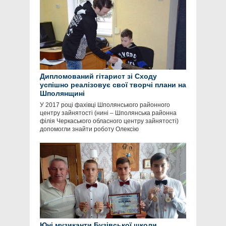
Дипломований гітарист зі Сходу
успішно реалізовує свої творчі плани на
Шполянщині
У 2017 році фахівці Шполянського районного
центру зайнятості (нині – Шполянська районна
філія Черкаського обласного центру зайнятості)
допомогли знайти роботу Олексію
Юні музиканти Бузівської школи