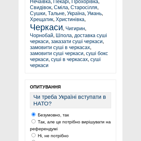
Нечаївка
,
Пекарі
,
Прохорівка
,
Свидівок
,
Сміла
,
Старосілля
,
Сушки
,
Тальне
,
Україна
,
Умань
,
Хрещатик
,
Христинівка
,
Черкаси
,
Чигирин
,
Чорнобай
,
Шпола
,
доставка суші
черкаси
,
заказати суші черкаси
,
замовити суші в черкасах
,
замовити суші черкаси
,
суші бокс
черкаси
,
суші в черкасах
,
суші
черкаси
ОПИТУВАННЯ
Чи треба Україні вступати в
НАТО?
Безумовно, так
Так, але це потрібно вирішувати на
референдумі
Ні, не потрібно