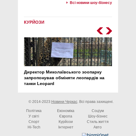
Всі новини шоу-бізнесу
КУРЙОЗИ
Директор Миколаївського зоопарку
Перс
запропонував обміняти леопардів на
30 ро
танки Leopard
арте
© 2014-2023
Новини Черкас
. Всі права захищені.
Політика
Економіка
Соціум
У світі
Європа
Шоу-бізнес
Спорт
Курйози
Стиль життя
Hi-Tech
Інтернет
Авто