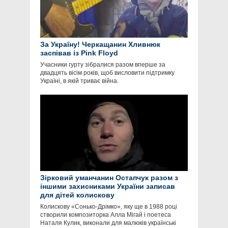
За Україну! Черкащанин Хливнюк
заспівав із Pink Floyd
Учасники гурту зібралися разом вперше за
двадцять вісім років, щоб висловити підтримку
Україні, в якій триває війна.
Зірковий уманчанин Остапчук разом з
іншими захисниками України записав
для дітей колискову
Колискову «Сонько-Дрімко», яку ще в 1988 році
створили композиторка Алла Мігай і поетеса
Наталя Кулик, виконали для малюків українські