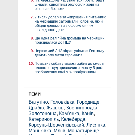
На Черкащину насуваються грози, град і
шквали: синоптики оголосили жовтий
рівень небезпеки
7 тисяч доларів за «вирішення питання»:
на Черкащині затримали чоловіка, який
обіцяв допомогти з оформленням
інвалідності дитині
Ще одна релігійна громада на Черкащині
приєдналася до ПЦУ
Черкаський ЛНЗ зіграв унічию з Гентом у
дебютному матчі єврокубків
Помістив собак у мішок і забив до смерті
пляшкою: суд призначив чоловіку 5 років
позбавлення волі з випробуванням
ТЕМИ
Ватутіно
,
Головківка
,
Городище
,
Драбів
,
Жашків
,
Звенигородка
,
Золотоноша
,
Кам’янка
,
Канів
,
Катеринопіль
,
Келеберда
,
Корсунь-Шевченківський
,
Лисянка
,
Маньківка
,
Мліїв
,
Монастирище
,