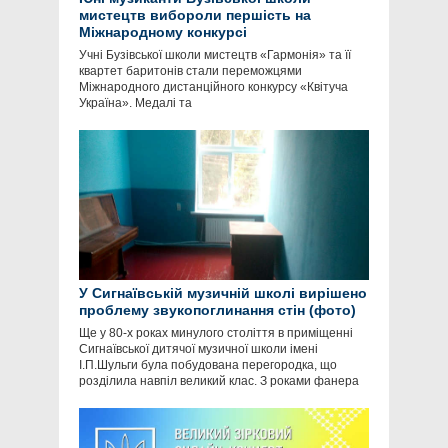
мистецтв вибороли першість на
Міжнародному конкурсі
Учні Бузівської школи мистецтв «Гармонія» та її
квартет баритонів стали переможцями
Міжнародного дистанційного конкурсу «Квітуча
Україна». Медалі та
У Сигнаївській музичній школі вирішено
проблему звукопоглинання стін (фото)
Ще у 80-х роках минулого століття в приміщенні
Сигнаївської дитячої музичної школи імені
І.П.Шульги була побудована перегородка, що
розділила навпіл великий клас. З роками фанера