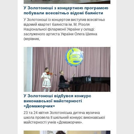
У Золотоноші з концертною програмою
побували всесвітньо відомі баяністи
У Золотоноші із концертом виступив всесвітньо
відомий квартет баяністів ім. М. Різоля
Національної філармонії України у складі:
заслуженого артиста України Олега Шияна
(керівник,
У Золотоноші відбувся конкурс
виконавської майстерності
«Домажорчик»
23 та 24 квітня Золотоніська дитяча музична
школа провела II шкільний конкурс виконавської
майстерності учнів «Домажорчик».