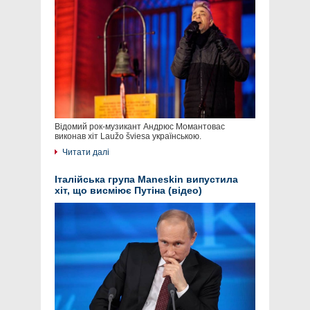
Відомий рок-музикант Андрюс Момантовас
виконав хіт Laužo šviesa українською.
Читати далі
Італійська група Maneskin випустила
хіт, що висміює Путіна (відео)