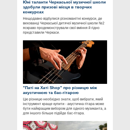
Юні таланти Черкаської музичної школи
здобули призові місця в творчих
конкурсах
Нещодавно відбулися різноманітні конкурси, де
вихованці Черкаської дитячої музичної школи №2
яскраво продемонстрували свої вміння й гідно
представили Черкаси.
"Паті на Хаті Shop" про різницю між
акустичною та бас-гітарою
Цю різницю необхідно знати, щоб вибрати, який
інструмент краще купити - акустична гітара може
бути найкращим вибором для одного музиканта, а
для іншого більше підійде бас-гітара.