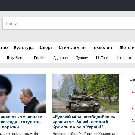
ство
Культура
Спорт
Стиль життя
Технології
Фото и
Шоу-бізнес
Релігія
Здоров'я
Туризм
Hi-Tech
Інтернет
Н
починають змінювати
«Русскій мір», «побєдобєсіє»,
паганду і готувати
«рашизм». За які ідеології
о поразки
Кремль воює в Україні?
є свою пропаганду під
Нинішня війна Росії проти України має