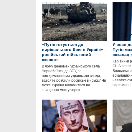
«Путін готується до
У розвід
вирішального бою в Україні» –
Путін мо
російський військовий
ескалацію
експерт
Керівники р
США заявил
В чому феномен українського села
Володимир 
Чорнобаївка, де ЗСУ, за
ескалацію н
повідомленнями української влади,
незважаючи 
вдесяте розбили російські війська? Чи
спричинені
може Україна наважитися на
знищення мосту через