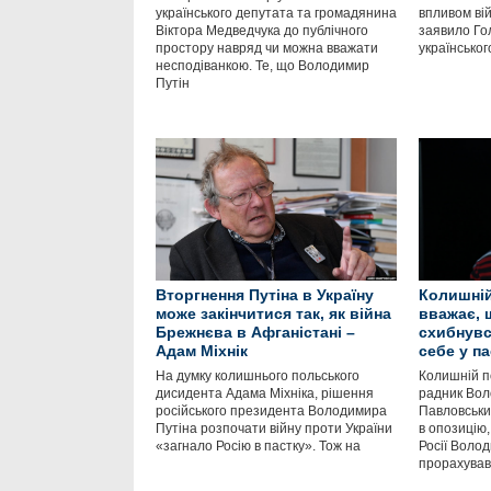
українського депутата та громадянина
впливом вій
Віктора Медведчука до публічного
заявило Го
простору навряд чи можна вважати
українсько
несподіванкою. Те, що Володимир
Путін
Вторгнення Путіна в Україну
Колишній
може закінчитися так, як війна
вважає, 
Брежнєва в Афганістані –
схибнувся
Адам Міхнік
себе у па
На думку колишнього польського
Колишній п
дисидента Адама Міхніка, рішення
радник Вол
російського президента Володимира
Павловськи
Путіна розпочати війну проти України
в опозицію
«загнало Росію в пастку». Тож на
Росії Воло
прорахував