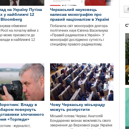
ад на Україну Путіна
Черкаський науковець
ах у найближчі 12
написав монографію про
– Bloomberg
правий націоналізм в Україні
С
рахував обмежені
Побачила світ монографія доктора
Росії на початку війни з
політичних наук Євгена Васильчука
що може призвести до
«Правий радикалізм в Україні». У
 влади в найближчі 12
монографії досліджено сутність і
специфіку правого радикалізму,
Воротник: Владу в
Чому Черкаську міськраду
забаром повернуть
можуть розпустити
дставники злочинного
Міський голова Черкас Анатолій
ння «Торпеди»
Бондаренко визнає можливість свого
звернення до Верховної ради України
отник - журналіст,