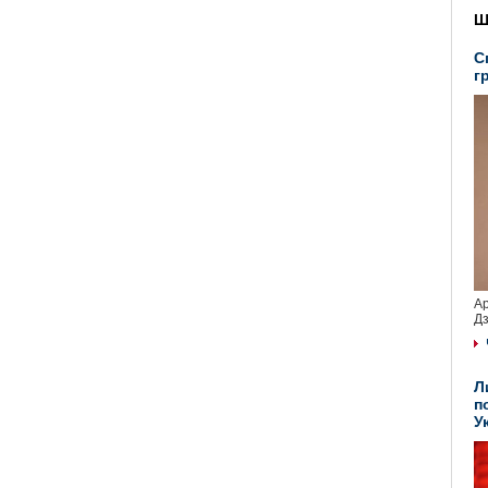
Ш
С
г
Ар
Дз
Л
п
У