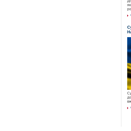
До
як
ро
С
Н
Су
до
вж