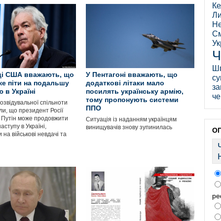
Ке
Ли
Не
См
Ук
Ч
Ш
ці США вважають, що
У Пентагоні вважають, що
су
же піти на подальшу
додаткові літаки мало
за
 в Україні
посилять українську армію,
че
тому пропонують системи
озвідувальної спільноти
ППО
и, що президент Росії
Путін може продовжити
Ситуація із наданням українцям
аступу в Україні,
винищувачів знову зупинилась
О
на військові невдачі та
ре