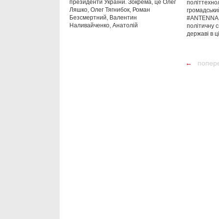
президенти України. Зокрема, це Олег
політтехнол
Ляшко, Олег Тягнибок, Роман
громадський
Безсмертний, Валентин
#ANTENNAS
Наливайченко, Анатолій
політичну с
державі в ц
←
попер