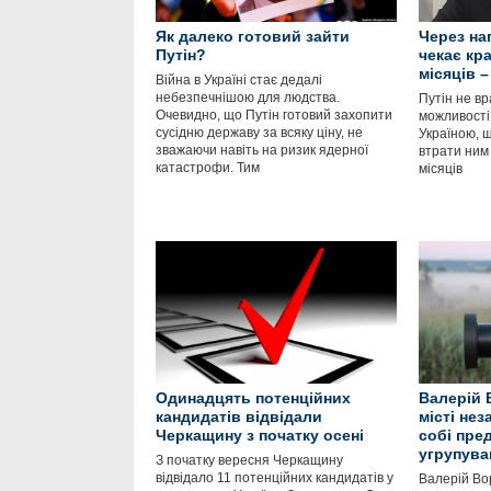
Як далеко готовий зайти
Через нап
Путін?
чекає кр
місяців 
Війна в Україні стає дедалі
небезпечнішою для людства.
Путін не в
Очевидно, що Путін готовий захопити
можливості 
сусідню державу за всяку ціну, не
Україною, 
зважаючи навіть на ризик ядерної
втрати ним
катастрофи. Тим
місяців
Одинадцять потенційних
Валерій 
кандидатів відвідали
місті не
Черкащину з початку осені
собі пре
угрупува
З початку вересня Черкащину
відвідало 11 потенційних кандидатів у
Валерій Вор