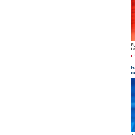
Ві
La
І
в