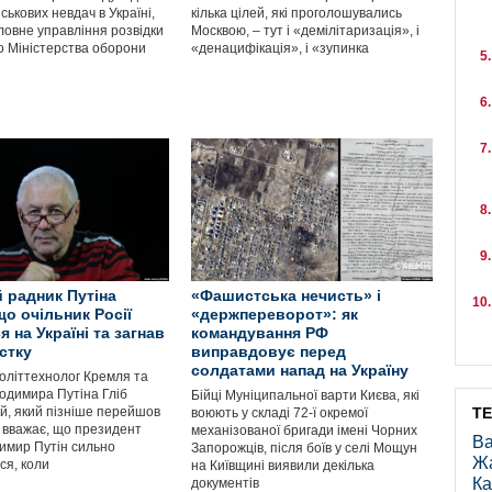
ськових невдач в Україні,
кілька цілей, які проголошувались
ловне управління розвідки
Москвою, – тут і «демілітаризація», і
го Міністерства оборони
«денацифікація», і «зупинка
 радник Путіна
«Фашистська нечисть» і
що очільник Росії
«держпереворот»: як
 на Україні та загнав
командування РФ
стку
виправдовує перед
солдатами напад на Україну
оліттехнолог Кремля та
одимира Путіна Гліб
Бійці Муніципальної варти Києва, які
й, який пізніше перейшов
Т
воюють у складі 72-ї окремої
, вважає, що президент
механізованої бригади імені Чорних
Ва
димир Путін сильно
Запорожців, після боїв у селі Мощун
Ж
ся, коли
на Київщині виявили декілька
Ка
документів