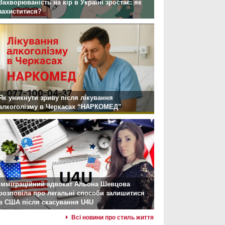
Захворюваність на кір в Україні зростає: як
захиститися?
Як уникнути зриву після лікування
алкоголізму в Черкасах “НАРКОМЕД”
Імміграційний адвокат Альона Шевцова
розповіла про легальні способи залишитися
в США після скасування U4U
Всі новини про стиль життя