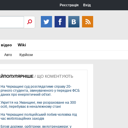
Реєстрація
Вхід
 відео
Wiki
Авто
Курйози
АЙПОПУЛЯРНІШЕ
/
ЩО КОМЕНТУЮТЬ
На Черкащині суд розглядатиме справу 20-
річного студента, звинуваченого у передачі ФСБ
даних про енергетичний об'єкт.
Укриття на Уманщині, яке розраховане на 300
осіб, перебуває в неналежному стані
На Черкащині поліцейський побив чоловіка під
час мобілізаційних заходів
Бігові доріжки, орбітреки, велотренажери: у