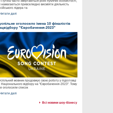
 Путіна часто звертаються різні публічні особистості,
і намагаються привселюдно висміяти діяльність
сійського лідера та
Читати далі
успільне оголосило імена 10 фіналістів
ацвідбору "Євробачення-2023"
спільний мовник продовжує свою роботу у підготовці
 Національного відбору на "Євробачення-2023". Тому
е оголосили список
Читати далі
Всі новини шоу-бізнесу