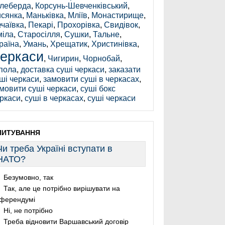
леберда
,
Корсунь-Шевченківський
,
сянка
,
Маньківка
,
Мліїв
,
Монастирище
,
чаївка
,
Пекарі
,
Прохорівка
,
Свидівок
,
іла
,
Старосілля
,
Сушки
,
Тальне
,
раїна
,
Умань
,
Хрещатик
,
Христинівка
,
еркаси
,
Чигирин
,
Чорнобай
,
пола
,
доставка суші черкаси
,
заказати
ші черкаси
,
замовити суші в черкасах
,
мовити суші черкаси
,
суші бокс
ркаси
,
суші в черкасах
,
суші черкаси
ПИТУВАННЯ
Чи треба Україні вступати в
НАТО?
Безумовно, так
Так, але це потрібно вирішувати на
ферендумі
Ні, не потрібно
Треба відновити Варшавський договір