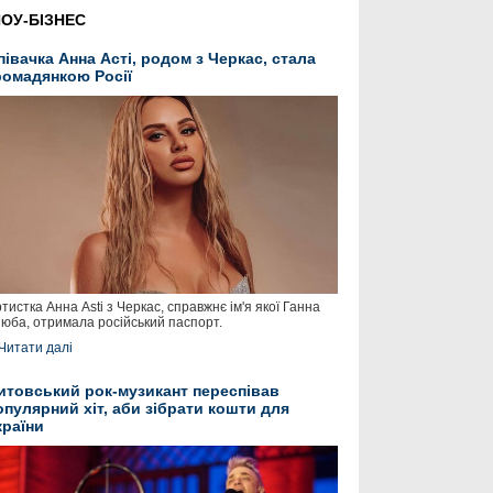
ОУ-БІЗНЕС
півачка Анна Асті, родом з Черкас, стала
ромадянкою Росії
тистка Анна Asti з Черкас, справжнє ім'я якої Ганна
юба, отримала російський паспорт.
Читати далі
итовський рок-музикант переспівав
опулярний хіт, аби зібрати кошти для
країни