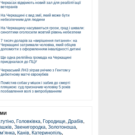
Черкасах відкриють новий зал для реабілітації
ветеранів
На Черкащині є вид змії, який може бути
небезпечним для людини
На Черкащину насуваються грози, град і шквали:
синоптики оголосили жовтий рівень небезпеки
7 тисяч доларів за «вирішення питання»: на
Черкащині затримали чоловіка, який обіцяв
допомогти з оформленням інвалідності дитині
Ще одна релігійна громада на Черкащині
приєдналася до ПЦУ
Черкаський ЛНЗ зіграв унічию з Гентом у
дебютному матчі єврокубків
Помістив собак у мішок і забив до смерті
пляшкою: суд призначив чоловіку 5 років
позбавлення волі з випробуванням
ЕМИ
тутіно
,
Головківка
,
Городище
,
Драбів
,
ашків
,
Звенигородка
,
Золотоноша
,
м’янка
,
Канів
,
Катеринопіль
,