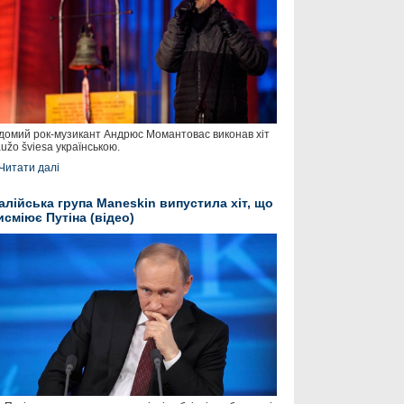
домий рок-музикант Андрюс Момантовас виконав хіт
užo šviesa українською.
Читати далі
талійська група Maneskin випустила хіт, що
исміює Путіна (відео)