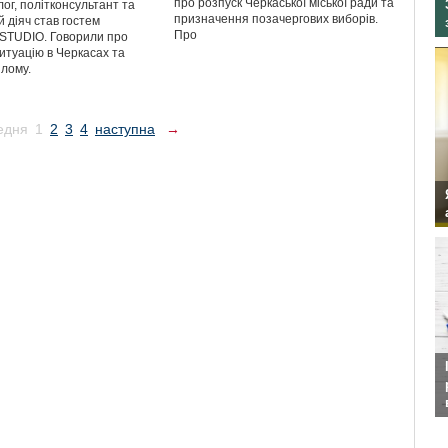
про розпуск Черкаської міської ради та
ог, політконсультант та
призначення позачергових виборів.
 діяч став гостем
Про
TUDIO. Говорили про
итуацію в Черкасах та
ілому.
едня
1
2
3
4
наступна
→