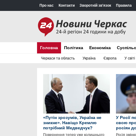
Про нас
Контакти
Зворотній зв'язок
Правила
Головна
Політика
Економіка
Суспіль
Черкаси та область
Україна
Європа
У світі
«Путін зрозумів, Україна не
У Росії 
зникне». Навіщо Кремлю
свою про
потрібний Медведчук?
росіян д
Повернення тепер уже колишнього
Росія зміню