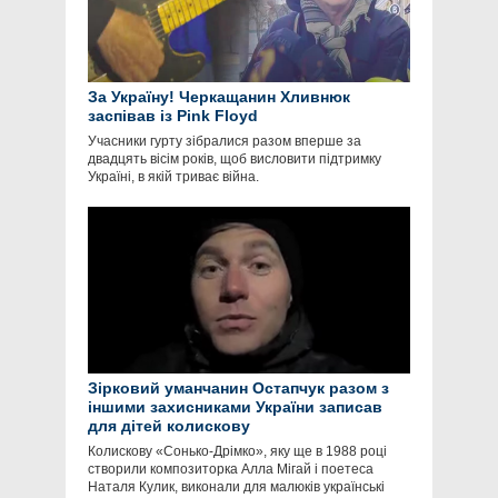
За Україну! Черкащанин Хливнюк
заспівав із Pink Floyd
Учасники гурту зібралися разом вперше за
двадцять вісім років, щоб висловити підтримку
Україні, в якій триває війна.
Зірковий уманчанин Остапчук разом з
іншими захисниками України записав
для дітей колискову
Колискову «Сонько-Дрімко», яку ще в 1988 році
створили композиторка Алла Мігай і поетеса
Наталя Кулик, виконали для малюків українські