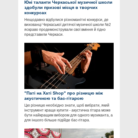
Юні таланти Черкаської музичної школи
здобули призові місця в творчих
конкурсах
Нещодавно відбулися різноманітні конкурси, де
вихованці Черкаської дитячої музичної школи №2
яскраво продемонстрували свої вміння й гідно
представили Черкаси.
"Паті на Хаті Shop" про різницю між
акустичною та бас-гітарою
Цю різницю необхідно знати, щоб вибрати, який
інструмент краще купити - акустична гітара може
бути найкращим вибором для одного музиканта, а
для іншого більше підійде бас-гітара.