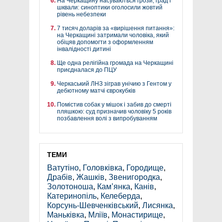
На Черкащину насуваються грози, град і
шквали: синоптики оголосили жовтий
рівень небезпеки
7 тисяч доларів за «вирішення питання»:
на Черкащині затримали чоловіка, який
обіцяв допомогти з оформленням
інвалідності дитині
Ще одна релігійна громада на Черкащині
приєдналася до ПЦУ
Черкаський ЛНЗ зіграв унічию з Гентом у
дебютному матчі єврокубків
Помістив собак у мішок і забив до смерті
пляшкою: суд призначив чоловіку 5 років
позбавлення волі з випробуванням
ТЕМИ
Ватутіно
,
Головківка
,
Городище
,
Драбів
,
Жашків
,
Звенигородка
,
Золотоноша
,
Кам’янка
,
Канів
,
Катеринопіль
,
Келеберда
,
Корсунь-Шевченківський
,
Лисянка
,
Маньківка
,
Мліїв
,
Монастирище
,