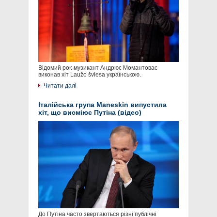
Відомий рок-музикант Андрюс Момантовас
виконав хіт Laužo šviesa українською.
Читати далі
Італійська група Maneskin випустила
хіт, що висміює Путіна (відео)
До Путіна часто звертаються різні публічні