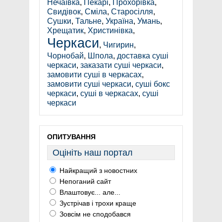
Нечаївка
,
Пекарі
,
Прохорівка
,
Свидівок
,
Сміла
,
Старосілля
,
Сушки
,
Тальне
,
Україна
,
Умань
,
Хрещатик
,
Христинівка
,
Черкаси
,
Чигирин
,
Чорнобай
,
Шпола
,
доставка суші
черкаси
,
заказати суші черкаси
,
замовити суші в черкасах
,
замовити суші черкаси
,
суші бокс
черкаси
,
суші в черкасах
,
суші
черкаси
ОПИТУВАННЯ
Оцініть наш портал
Найкращий з новостних
Непоганий сайт
Влаштовує... але...
Зустрічав і трохи краще
Зовсім не сподобався