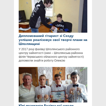
Дипломований гітарист зі Сходу
успішно реалізовує свої творчі плани на
Шполянщині
У 2017 році фахівці Шполянського районного
центру зайнятості (нині – Шполянська районна
філія Черкаського обласного центру зайнятості)
допомогли знайти роботу Олексію
Юні музиканти Бузівської школи