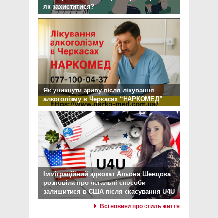
як захиститися?
Як уникнути зриву після лікування
алкоголізму в Черкасах “НАРКОМЕД”
Імміграційний адвокат Альона Шевцова
розповіла про легальні способи
залишитися в США після скасування U4U
Всі новини про стиль життя