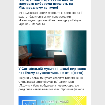
мистецтв вибороли першість на
Міжнародному конкурсі
Учні Бузівської школи мистецтв «Гармонія» та її
квартет баритонів стали переможцями
Міжнародного дистанційного конкурсу «Квітуча
Україна». Медалі та
У Сигнаївській музичній школі вирішено
проблему звукопоглинання стін (фото)
Ще у 80-х роках минулого століття в приміщенні
Сигнаївської дитячої музичної школи імені
І.П.Шульги була побудована перегородка, що
розділила навпіл великий клас. З роками фанера