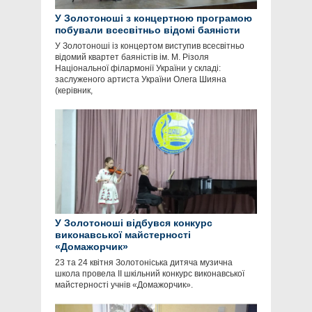
У Золотоноші з концертною програмою
побували всесвітньо відомі баяністи
У Золотоноші із концертом виступив всесвітньо
відомий квартет баяністів ім. М. Різоля
Національної філармонії України у складі:
заслуженого артиста України Олега Шияна
(керівник,
У Золотоноші відбувся конкурс
виконавської майстерності
«Домажорчик»
23 та 24 квітня Золотоніська дитяча музична
школа провела II шкільний конкурс виконавської
майстерності учнів «Домажорчик».