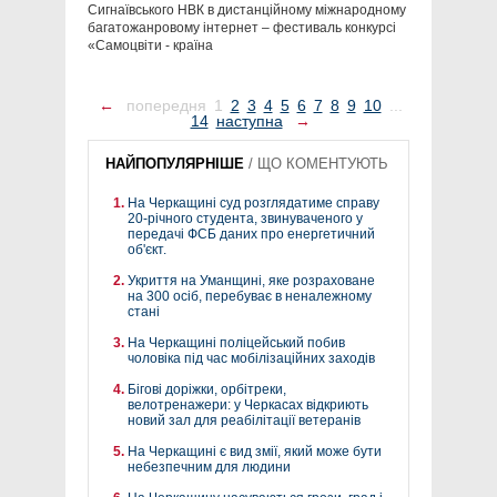
Сигнаївського НВК в дистанційному міжнародному
багатожанровому інтернет – фестиваль конкурсі
«Самоцвіти - країна
←
попередня
1
2
3
4
5
6
7
8
9
10
...
14
наступна
→
НАЙПОПУЛЯРНІШЕ
/
ЩО КОМЕНТУЮТЬ
На Черкащині суд розглядатиме справу
20-річного студента, звинуваченого у
передачі ФСБ даних про енергетичний
об'єкт.
Укриття на Уманщині, яке розраховане
на 300 осіб, перебуває в неналежному
стані
На Черкащині поліцейський побив
чоловіка під час мобілізаційних заходів
Бігові доріжки, орбітреки,
велотренажери: у Черкасах відкриють
новий зал для реабілітації ветеранів
На Черкащині є вид змії, який може бути
небезпечним для людини