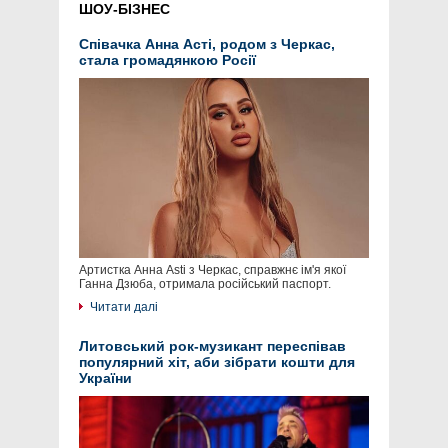
ШОУ-БІЗНЕС
Співачка Анна Асті, родом з Черкас,
стала громадянкою Росії
Артистка Анна Asti з Черкас, справжнє ім'я якої
Ганна Дзюба, отримала російський паспорт.
Читати далі
Литовський рок-музикант переспівав
популярний хіт, аби зібрати кошти для
України