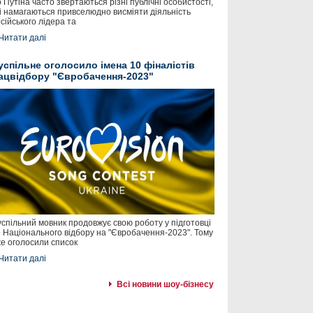
 Путіна часто звертаються різні публічні особистості,
і намагаються привселюдно висміяти діяльність
сійського лідера та
Читати далі
успільне оголосило імена 10 фіналістів
ацвідбору "Євробачення-2023"
спільний мовник продовжує свою роботу у підготовці
 Національного відбору на "Євробачення-2023". Тому
е оголосили список
Читати далі
Всі новини шоу-бізнесу