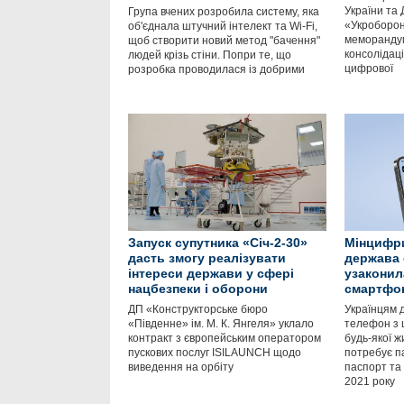
України та
Група вчених розробила систему, яка
«Укроборон
об'єднала штучний інтелект та Wi-Fi,
меморанду
щоб створити новий метод "бачення"
консолідаці
людей крізь стіни. Попри те, що
цифрової
розробка проводилася із добрими
Запуск супутника «Січ-2-30»
Мінцифри
дасть змогу реалізувати
держава 
інтереси держави у сфері
узаконил
нацбезпеки і оборони
смартфо
ДП «Конструкторське бюро
Українцям 
«Південне» ім. М. К. Янгеля» уклало
телефон з 
контракт з європейським оператором
будь-якої ж
пускових послуг ISILAUNCH щодо
потребує п
виведення на орбіту
паспорт та 
2021 року