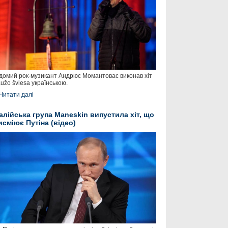
домий рок-музикант Андрюс Момантовас виконав хіт
užo šviesa українською.
Читати далі
талійська група Maneskin випустила хіт, що
исміює Путіна (відео)