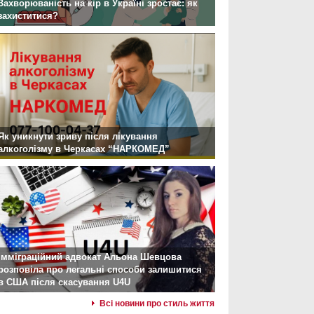
Захворюваність на кір в Україні зростає: як
захиститися?
Як уникнути зриву після лікування
алкоголізму в Черкасах “НАРКОМЕД”
Імміграційний адвокат Альона Шевцова
розповіла про легальні способи залишитися
в США після скасування U4U
Всі новини про стиль життя