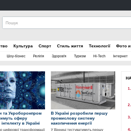
ство
Культура
Спорт
Стиль життя
Технології
Фото и
Шоу-бізнес
Релігія
Здоров'я
Туризм
Hi-Tech
Інтернет
Н
и та Укроборонпром
В Україні розробили першу
тимуть сферу
промислову систему
інтелекту в Україні
накопичення енергії
во цифрової трансформації
У Вінниці тестуватимуть першу