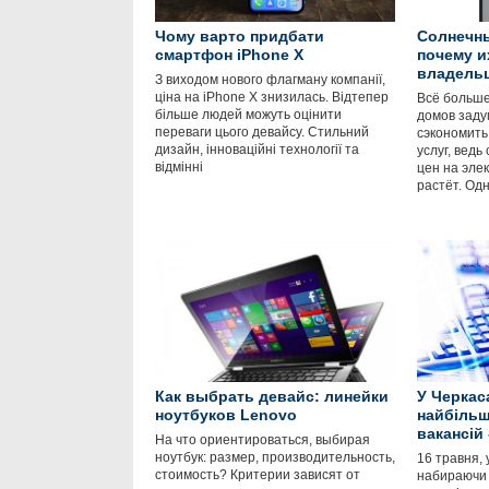
Чому варто придбати
Солнечны
смартфон iPhone X
почему и
владель
З виходом нового флагману компанії,
ціна на iPhone X знизилась. Відтепер
Всё больше
більше людей можуть оцінити
домов заду
переваги цього девайсу. Стильний
сэкономить
дизайн, інноваційні технології та
услуг, ведь
відмінні
цен на элек
растёт. Одн
Как выбрать девайс: линейки
У Черкас
ноутбуков Lenovo
найбільш
вакансій 
На что ориентироваться, выбирая
ноутбук: размер, производительность,
16 травня, 
стоимость? Критерии зависят от
набираючи 