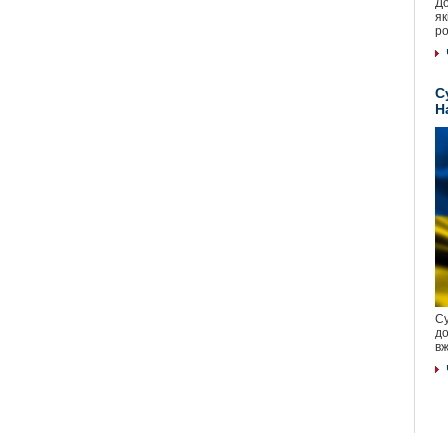
До
як
ро
С
Н
Су
до
вж