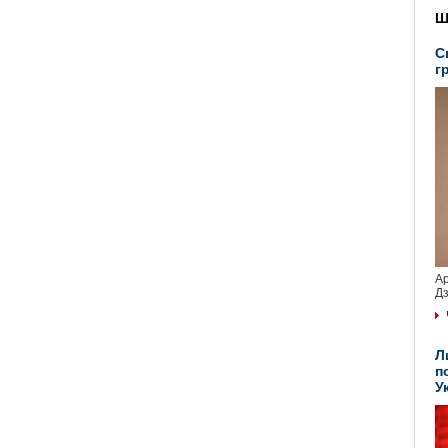
Ш
С
г
Ар
Дз
Л
п
У