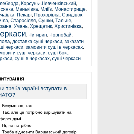
леберда
,
Корсунь-Шевченківський
,
сянка
,
Маньківка
,
Мліїв
,
Монастирище
,
чаївка
,
Пекарі
,
Прохорівка
,
Свидівок
,
іла
,
Старосілля
,
Сушки
,
Тальне
,
раїна
,
Умань
,
Хрещатик
,
Христинівка
,
еркаси
,
Чигирин
,
Чорнобай
,
пола
,
доставка суші черкаси
,
заказати
ші черкаси
,
замовити суші в черкасах
,
мовити суші черкаси
,
суші бокс
ркаси
,
суші в черкасах
,
суші черкаси
ПИТУВАННЯ
Чи треба Україні вступати в
НАТО?
Безумовно, так
Так, але це потрібно вирішувати на
ферендумі
Ні, не потрібно
Треба відновити Варшавський договір