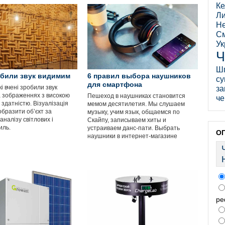
Ке
Ли
Не
См
Ук
Ч
Ш
обили звук видимим
6 правил выбора наушников
су
для смартфона
 вчені зробили звук
за
 зображеннях з високою
Пешеход в наушниках становится
че
здатністю. Візуалізація
мемом десятилетия. Мы слушаем
образити об’єкт за
музыку, учим язык, общаемся по
налізу світлових і
Скайпу, записываем хиты и
иль.
устраиваем данс-пати. Выбрать
О
наушники в интернет-магазине
ре