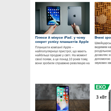
Плюси й мінуси iPad: у чому
Вчені зр
секрет успіху планшетів Apple
Швейцарські
видимим на
Планшети компанії Apple –
роздільною 
найпопулярніші пристрої, що мають
дозволяє з
найбільші продажі у світі. На момент
допомогою а
своєї появи, а це понад 10 років тому,
звукових хв
вони зробили справжню революцію на