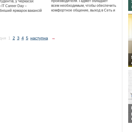
производителя. Гаджет обладает
тудентів, у Черкасах
всем необходимым, чтобы обеспечить
 ІТ Career Day –
комфортное общение, выход в Сеть и
ніший ярмарок вакансій
дня
1
2
3
4
5
наступна
→