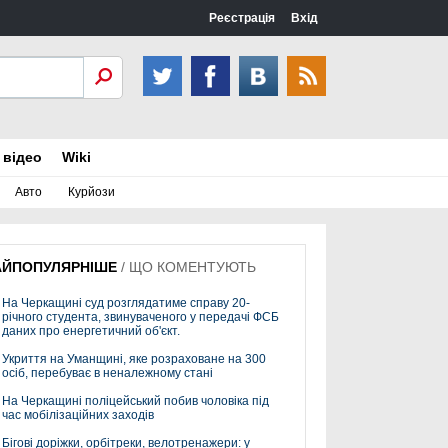
Реєстрація
Вхід
 відео
Wiki
Авто
Курйози
АЙПОПУЛЯРНІШЕ
/
ЩО КОМЕНТУЮТЬ
На Черкащині суд розглядатиме справу 20-
річного студента, звинуваченого у передачі ФСБ
даних про енергетичний об'єкт.
Укриття на Уманщині, яке розраховане на 300
осіб, перебуває в неналежному стані
На Черкащині поліцейський побив чоловіка під
час мобілізаційних заходів
Бігові доріжки, орбітреки, велотренажери: у