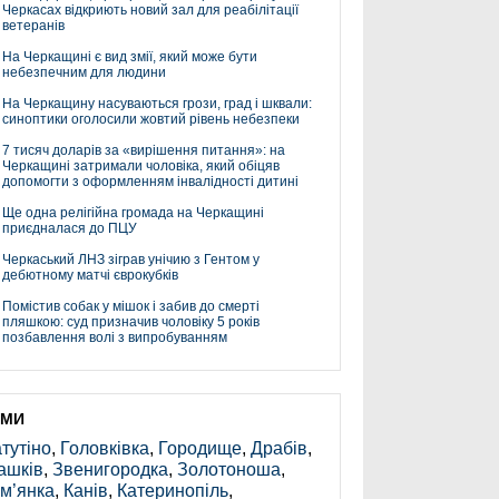
Черкасах відкриють новий зал для реабілітації
ветеранів
На Черкащині є вид змії, який може бути
небезпечним для людини
На Черкащину насуваються грози, град і шквали:
синоптики оголосили жовтий рівень небезпеки
7 тисяч доларів за «вирішення питання»: на
Черкащині затримали чоловіка, який обіцяв
допомогти з оформленням інвалідності дитині
Ще одна релігійна громада на Черкащині
приєдналася до ПЦУ
Черкаський ЛНЗ зіграв унічию з Гентом у
дебютному матчі єврокубків
Помістив собак у мішок і забив до смерті
пляшкою: суд призначив чоловіку 5 років
позбавлення волі з випробуванням
ЕМИ
тутіно
,
Головківка
,
Городище
,
Драбів
,
ашків
,
Звенигородка
,
Золотоноша
,
м’янка
,
Канів
,
Катеринопіль
,