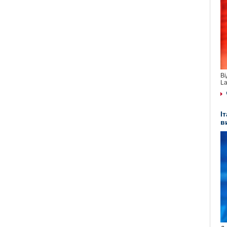
Ві
La
І
в