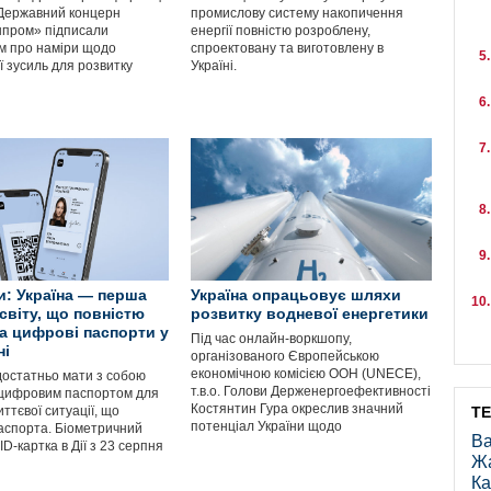
 Державний концерн
промислову систему накопичення
пром» підписали
енергії повністю розроблену,
м про наміри щодо
спроектовану та виготовлену в
ї зусиль для розвитку
Україні.
: Україна — перша
Україна опрацьовує шляхи
світу, що повністю
розвитку водневої енергетики
а цифрові паспорти у
Під час онлайн-воркшопу,
ні
організованого Європейською
економічною комісією ООН (UNECE),
достатньо мати з собою
т.в.о. Голови Держенергоефективності
цифровим паспортом для
Костянтин Гура окреслив значний
иттєвої ситуації, що
Т
потенціал України щодо
аспорта. Біометричний
Ва
ID-картка в Дії з 23 серпня
Ж
Ка