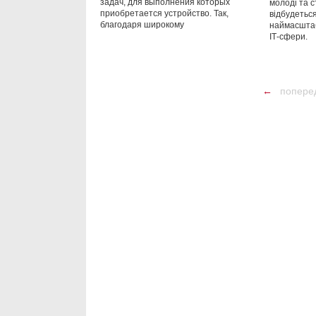
задач, для выполнения которых
молоді та с
приобретается устройство. Так,
відбудеться
благодаря широкому
наймасштаб
ІТ-сфери.
←
попере