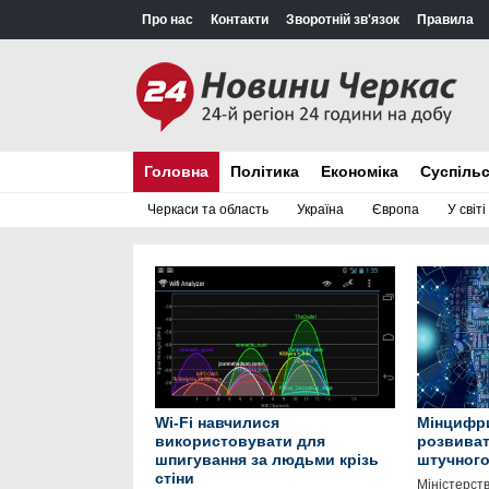
Про нас
Контакти
Зворотній зв'язок
Правила
Головна
Політика
Економіка
Суспіль
Черкаси та область
Україна
Європа
У світі
Wi-Fi навчилися
Мінцифр
використовувати для
розвива
шпигування за людьми крізь
штучного 
стіни
Міністерст