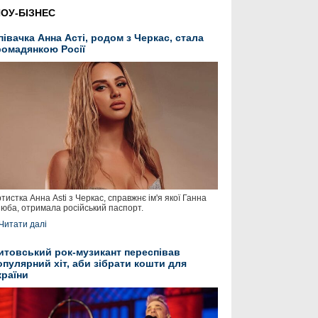
ОУ-БІЗНЕС
півачка Анна Асті, родом з Черкас, стала
ромадянкою Росії
тистка Анна Asti з Черкас, справжнє ім'я якої Ганна
юба, отримала російський паспорт.
Читати далі
итовський рок-музикант переспівав
опулярний хіт, аби зібрати кошти для
країни