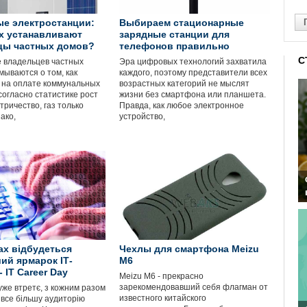
е электростанции:
Выбираем стационарные
х устанавливают
зарядные станции для
цы частных домов?
телефонов правильно
С
 владельцев частных
Эра цифровых технологий захватила
мываются о том, как
каждого, поэтому представители всех
 на оплате коммунальных
возрастных категорий не мыслят
 согласно статистике рост
жизни без смартфона или планшета.
тричество, газ только
Правда, как любое электронное
ако,
устройство,
ах відбудеться
Чехлы для смартфона Meizu
ий ярмарок ІТ-
M6
- IT Career Day
Meizu M6 - прекрасно
зарекомендовавший себя флагман от
уже втретє, з кожним разом
известного китайского
все більшу аудиторію