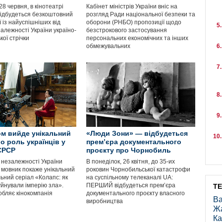
 28 червня, в кінотеатрі
Кабінет міністрів України вніс на
відбудеться безкоштовний
розгляд Ради національної безпеки та
ї із найуспішніших від
оборони (РНБО) пропозиції щодо
алежності України україно-
безстрокового застосування
ої стрічки
персональних економічних та інших
обмежувальних
м вийде унікальний
«Люди Зони» — відбудеться
о роль українців у
прем’єра документального
СРСР
проєкту про Чорнобиль
 незалежності України
В понеділок, 26 квітня, до 35-их
 мовник покаже унікальний
роковин Чорнобильської катастрофи
ьний серіал «Колапс: як
на суспільному телеканалі UA:
уйнували імперію зла».
ПЕРШИЙ відбудеться прем’єра
Т
обляє кінокомпанія
документального проєкту власного
Ва
виробництва
Ж
Ка