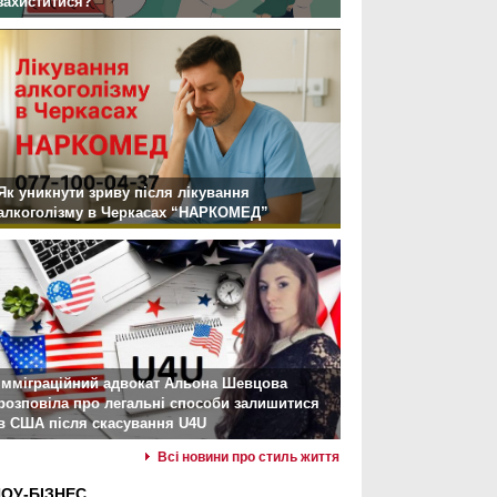
захиститися?
Як уникнути зриву після лікування
алкоголізму в Черкасах “НАРКОМЕД”
Імміграційний адвокат Альона Шевцова
розповіла про легальні способи залишитися
в США після скасування U4U
Всі новини про стиль життя
ОУ-БІЗНЕС