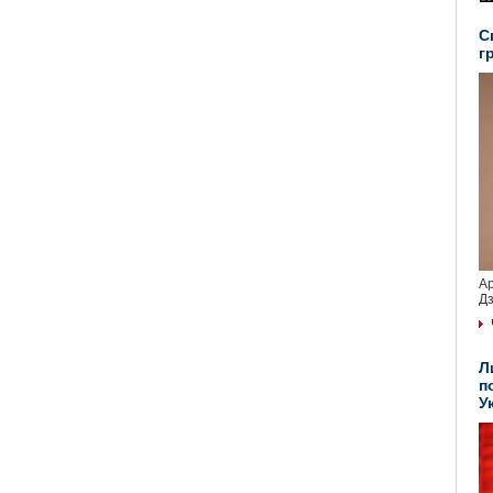
С
г
Ар
Дз
Л
п
У