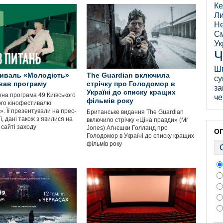
Ке
Ли
Не
См
Ук
Ч
Ш
иваль «Молодість»
The Guardian включила
су
вав програму
стрічку про Голодомор в
за
Україні до списку кращих
на програма 49 Київського
че
фільмів року
го кінофестивалю
. Її презентували на прес-
Британське видання The Guardian
, дані також з’явилися на
включило стрічку «Ціна правди» (Mr
 сайті заходу
Jones) Аґнєшки Голланд про
О
Голодомор в Україні до списку кращих
фільмів року