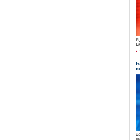
Ві
La
І
в
До
як