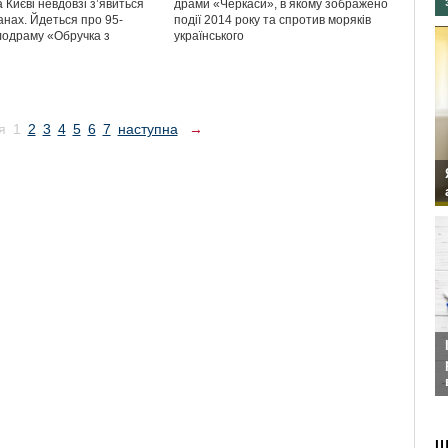
 Києві невдовзі з’явиться
драми «Черкаси», в якому зображено
анах. Йдеться про 95-
події 2014 року та спротив моряків
лодраму «Обручка з
українського
я
1
2
3
4
5
6
7
наступна
→
Ш