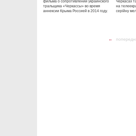
фильма о сопротивлении украинского
Черкасах та
тральщика «Черкассы» во время
на телеекр
аннексии Крыма Россией в 2014 году.
серійну ме
←
попередн