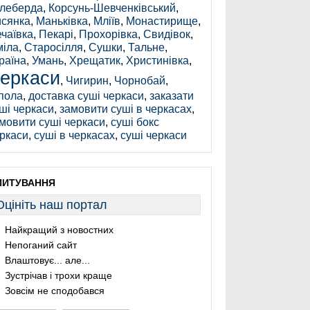
леберда
,
Корсунь-Шевченківський
,
сянка
,
Маньківка
,
Мліїв
,
Монастирище
,
чаївка
,
Пекарі
,
Прохорівка
,
Свидівок
,
іла
,
Старосілля
,
Сушки
,
Тальне
,
раїна
,
Умань
,
Хрещатик
,
Христинівка
,
еркаси
,
Чигирин
,
Чорнобай
,
пола
,
доставка суші черкаси
,
заказати
ші черкаси
,
замовити суші в черкасах
,
мовити суші черкаси
,
суші бокс
ркаси
,
суші в черкасах
,
суші черкаси
ПИТУВАННЯ
Оцініть наш портал
Найкращий з новостних
Непоганий сайт
Влаштовує... але...
Зустрічав і трохи краще
Зовсім не сподобався