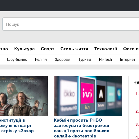
ство
Культура
Спорт
Стиль життя
Технології
Фото и
Шоу-бізнес
Релігія
Здоров'я
Туризм
Hi-Tech
Інтернет
Н
онституції в
Кабмін просить РНБО
ому кінотеатрі
застосувати безстрокові
 стрічку «Захар
санкції проти російських
онлайн-кінотеатрів