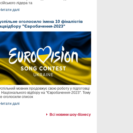
сійського лідера та
Читати далі
успільне оголосило імена 10 фіналістів
ацвідбору "Євробачення-2023"
спільний мовник продовжує свою роботу у підготовці
 Національного відбору на "Євробачення-2023". Тому
е оголосили список
Читати далі
Всі новини шоу-бізнесу