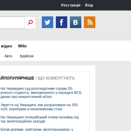
Реєстрація
Вхід
 відео
Wiki
Авто
Курйози
АЙПОПУЛЯРНІШЕ
/
ЩО КОМЕНТУЮТЬ
На Черкащині суд розглядатиме справу 20-
річного студента, звинуваченого у передачі ФСБ
даних про енергетичний об'єкт.
Укриття на Уманщині, яке розраховане на 300
осіб, перебуває в неналежному стані
На Черкащині поліцейський побив чоловіка під
час мобілізаційних заходів
Бігові доріжки, орбітреки, велотренажери: у