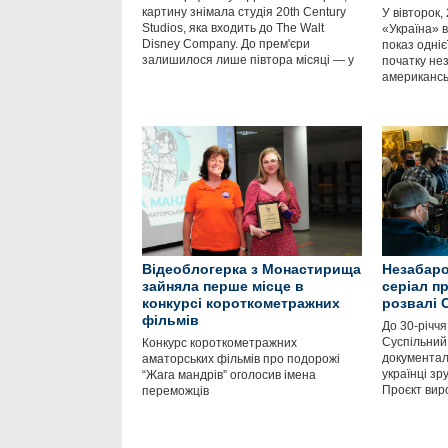
картину знімала студія 20th Century
У вівторок,
Studios, яка входить до The Walt
«Україна» 
Disney Company. До прем'єри
показ одніє
залишилося лише півтора місяці — у
початку нез
американськ
Відеоблогерка з Монастирища
Незабаро
зайняла перше місце в
серіал пр
конкурсі короткометражних
розвалі 
фільмів
До 30-річчя
Суспільний
Конкурс короткометражних
документал
аматорських фільмів про подорожі
українці зр
“Жага мандрів” оголосив імена
Проєкт вир
переможців