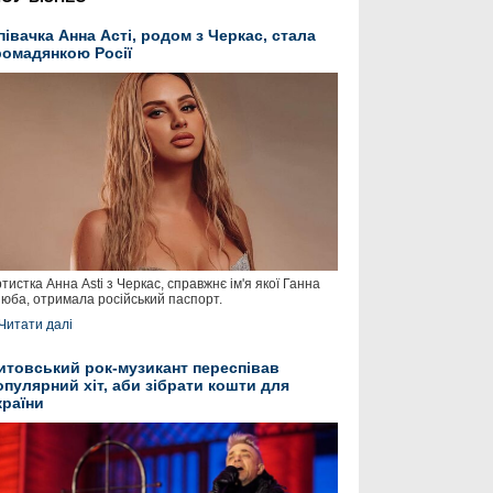
півачка Анна Асті, родом з Черкас, стала
ромадянкою Росії
тистка Анна Asti з Черкас, справжнє ім'я якої Ганна
юба, отримала російський паспорт.
Читати далі
итовський рок-музикант переспівав
опулярний хіт, аби зібрати кошти для
країни