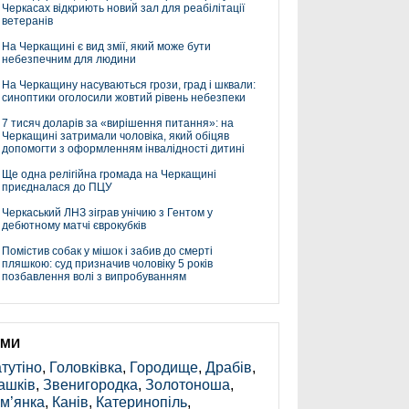
Черкасах відкриють новий зал для реабілітації
ветеранів
На Черкащині є вид змії, який може бути
небезпечним для людини
На Черкащину насуваються грози, град і шквали:
синоптики оголосили жовтий рівень небезпеки
7 тисяч доларів за «вирішення питання»: на
Черкащині затримали чоловіка, який обіцяв
допомогти з оформленням інвалідності дитині
Ще одна релігійна громада на Черкащині
приєдналася до ПЦУ
Черкаський ЛНЗ зіграв унічию з Гентом у
дебютному матчі єврокубків
Помістив собак у мішок і забив до смерті
пляшкою: суд призначив чоловіку 5 років
позбавлення волі з випробуванням
ЕМИ
тутіно
,
Головківка
,
Городище
,
Драбів
,
ашків
,
Звенигородка
,
Золотоноша
,
м’янка
,
Канів
,
Катеринопіль
,