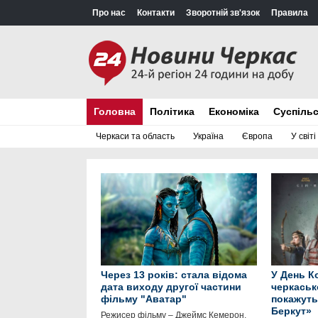
Про нас
Контакти
Зворотній зв'язок
Правила
Головна
Політика
Економіка
Суспіль
Черкаси та область
Україна
Європа
У світі
Через 13 років: стала відома
У День К
дата виходу другої частини
черкаськ
фільму "Аватар"
покажуть
Беркут»
Режисер фільму – Джеймс Кемерон,