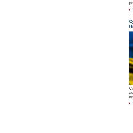
ро
С
Н
Су
до
вж