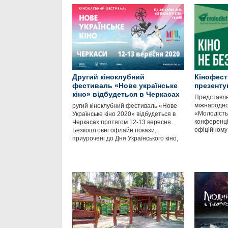
Другий кіноклубний
Кінофест
фестиваль «Нове українське
презенту
кіно» відбудеться в Черкасах
Представле
міжнародно
ругий кіноклубний фестиваль «Нове
«Молодість»
Українське кіно 2020» відбудеться в
конференції
Черкасах протягом 12-13 вересня.
офіційному
Безкоштовні офлайн покази,
приурочені до Дня Українського кіно,