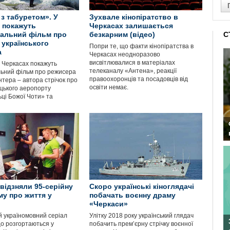
з табуретом». У
Зухвале кінопіратство в
 покажуть
Черкасах залишається
альний фільм про
безкарним (відео)
С
 українського
Попри те, що факти кінопіратства в
а
Черкасах неодноразово
висвітлювалися в матеріалах
у Черкасах покажуть
телеканалу «Антена», реакції
ьний фільм про режисера
правоохоронців та посадовців від
нтера – автора стрічок про
освіти немає.
ецького аеропорту
ці Божої Чоти» та
 відзняли 95-серійну
Скоро українські кіноглядачі
у про життя у
побачать воєнну драму
«Черкаси»
 україномовний серіал
Улітку 2018 року український глядач
що розгортаються у
побачить прем’єрну стрічку воєнної