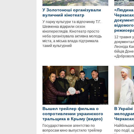
У Золотоноші організували
«Людина 
вуличний кінотеатр
Черкасах
документ
У парку культури та відпочинку Т.Г.
відомого
Шевченка відкрили сезон
режисер
кінопереглядів. Кінотеатр просто
неба організувала активна молодь
12 травня 
міста, а міська влада підтримала
документал
такий культурний
Леоніда Ка
бійців Дон
«Доброволь
Вышел трейлер фильма о
В Україні
сопротивлении украинского
мелодрам
тральщика в Крыму (видео)
Черкасах
Государственное агентство по
Найбільший
вопросам кино выпустило трейлер
про події, 