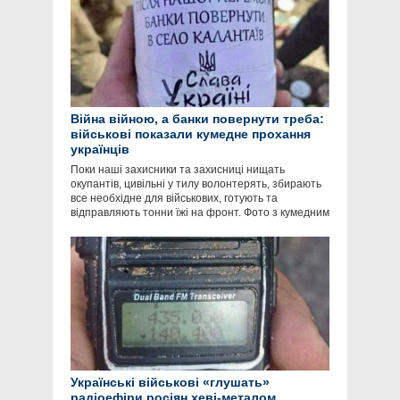
Війна війною, а банки повернути треба:
військові показали кумедне прохання
українців
Поки наші захисники та захисниці нищать
окупантів, цивільні у тилу волонтерять, збирають
все необхідне для військових, готують та
відправляють тонни їжі на фронт. Фото з кумедним
Українські військові «глушать»
радіоефіри росіян хеві-металом