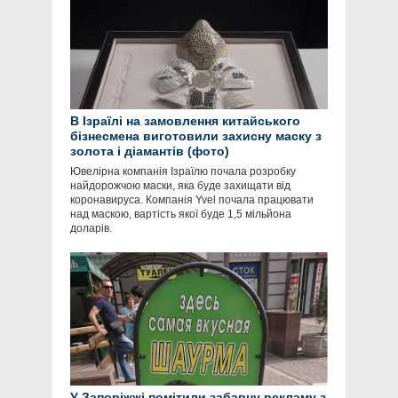
В Ізраїлі на замовлення китайського
бізнесмена виготовили захисну маску з
золота і діамантів (фото)
Ювелірна компанія Ізраїлю почала розробку
найдорожчою маски, яка буде захищати від
коронавируса. Компанія Yvel почала працювати
над маскою, вартість якої буде 1,5 мільйона
доларів.
У Запоріжжі помітили забавну рекламу з