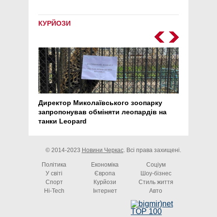
КУРЙОЗИ
Директор Миколаївського зоопарку
Перс
запропонував обміняти леопардів на
30 ро
танки Leopard
арте
© 2014-2023
Новини Черкас
. Всі права захищені.
Політика
Економіка
Соціум
У світі
Європа
Шоу-бізнес
Спорт
Курйози
Стиль життя
Hi-Tech
Інтернет
Авто