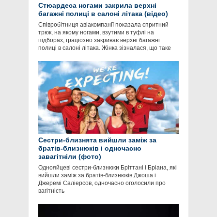
Стюардеса ногами закрила верхні
багажні полиці в салоні літака (відео)
Співробітниця авіакомпанії показала спритний
трюк, на якому ногами, взутими в туфлі на
підборах, граціозно закриває верхні багажні
полиці в салоні літака. Жінка зізналася, що таке
Сестри-близнята вийшли заміж за
братів-близнюків і одночасно
завагітніли (фото)
Однояйцеві сестри-близнюки Бріттані і Бріана, які
вийшли заміж за братів-близнюків Джоша і
Джеремі Саліерсов, одночасно оголосили про
вагітність