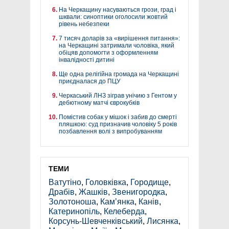
На Черкащину насуваються грози, град і
шквали: синоптики оголосили жовтий
рівень небезпеки
7 тисяч доларів за «вирішення питання»:
на Черкащині затримали чоловіка, який
обіцяв допомогти з оформленням
інвалідності дитині
Ще одна релігійна громада на Черкащині
приєдналася до ПЦУ
Черкаський ЛНЗ зіграв унічию з Гентом у
дебютному матчі єврокубків
Помістив собак у мішок і забив до смерті
пляшкою: суд призначив чоловіку 5 років
позбавлення волі з випробуванням
ТЕМИ
Ватутіно
,
Головківка
,
Городище
,
Драбів
,
Жашків
,
Звенигородка
,
Золотоноша
,
Кам’янка
,
Канів
,
Катеринопіль
,
Келеберда
,
Корсунь-Шевченківський
,
Лисянка
,