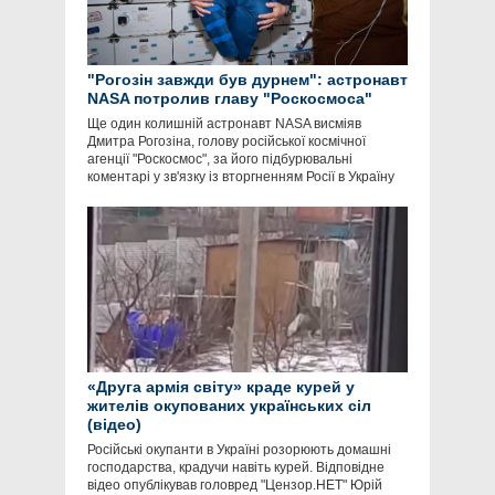
"Рогозін завжди був дурнем": астронавт
NASA потролив главу "Роскосмоса"
Ще один колишній астронавт NASA висміяв
Дмитра Рогозіна, голову російської космічної
агенції "Роскосмос", за його підбурювальні
коментарі у зв'язку із вторгненням Росії в Україну
«Друга армія світу» краде курей у
жителів окупованих українських сіл
(відео)
Російські окупанти в Україні розорюють домашні
господарства, крадучи навіть курей. Відповідне
відео опублікував головред "Цензор.НЕТ" Юрій