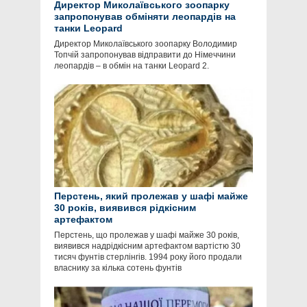
Директор Миколаївського зоопарку
запропонував обміняти леопардів на
танки Leopard
Директор Миколаївського зоопарку Володимир
Топчій запропонував відправити до Німеччини
леопардів – в обмін на танки Leopard 2.
Перстень, який пролежав у шафі майже
30 років, виявився рідкісним
артефактом
Перстень, що пролежав у шафі майже 30 років,
виявився надрідкісним артефактом вартістю 30
тисяч фунтів стерлінгів. 1994 року його продали
власнику за кілька сотень фунтів