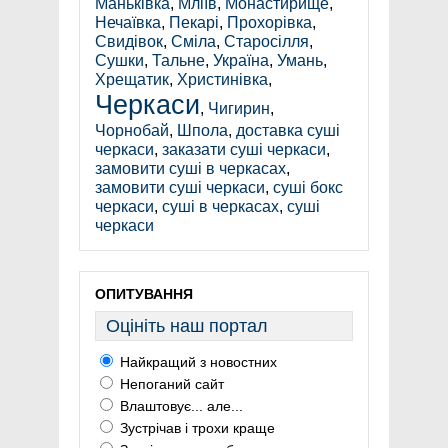
Маньківка
,
Мліїв
,
Монастирище
,
Нечаївка
,
Пекарі
,
Прохорівка
,
Свидівок
,
Сміла
,
Старосілля
,
Сушки
,
Тальне
,
Україна
,
Умань
,
Хрещатик
,
Христинівка
,
Черкаси
,
Чигирин
,
Чорнобай
,
Шпола
,
доставка суші
черкаси
,
заказати суші черкаси
,
замовити суші в черкасах
,
замовити суші черкаси
,
суші бокс
черкаси
,
суші в черкасах
,
суші
черкаси
ОПИТУВАННЯ
Оцініть наш портал
Найкращий з новостних
Непоганий сайт
Влаштовує... але...
Зустрічав і трохи краще