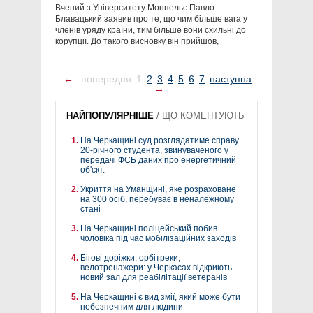
Вчений з Університету Монпельє Павло
Блавацький заявив про те, що чим більше вага у
членів уряду країни, тим більше вони схильні до
корупції. До такого висновку він прийшов,
←
попередня
1
2
3
4
5
6
7
наступна
→
НАЙПОПУЛЯРНІШЕ
/
ЩО КОМЕНТУЮТЬ
На Черкащині суд розглядатиме справу
20-річного студента, звинуваченого у
передачі ФСБ даних про енергетичний
об'єкт.
Укриття на Уманщині, яке розраховане
на 300 осіб, перебуває в неналежному
стані
На Черкащині поліцейський побив
чоловіка під час мобілізаційних заходів
Бігові доріжки, орбітреки,
велотренажери: у Черкасах відкриють
новий зал для реабілітації ветеранів
На Черкащині є вид змії, який може бути
небезпечним для людини