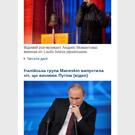
Відомий рок-музикант Андрюс Момантовас
виконав хіт Laužo šviesa українською.
Читати далі
Італійська група Maneskin випустила
хіт, що висміює Путіна (відео)