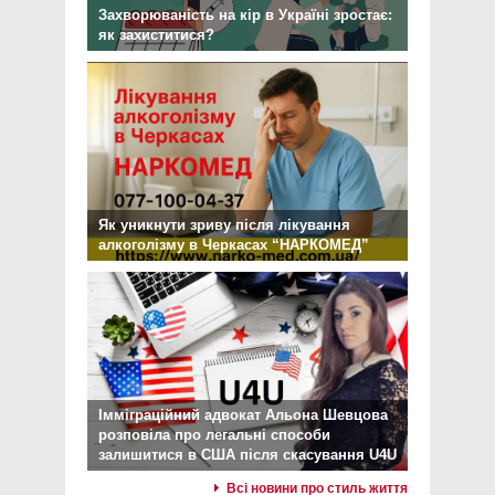
Захворюваність на кір в Україні зростає:
як захиститися?
Як уникнути зриву після лікування
алкоголізму в Черкасах “НАРКОМЕД”
Імміграційний адвокат Альона Шевцова
розповіла про легальні способи
залишитися в США після скасування U4U
Всі новини про стиль життя