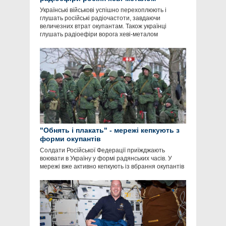
Українські військові успішно перехоплюють і
глушать російські радіочастоти, завдаючи
величезних втрат окупантам. Також українці
глушать радіоефіри ворога хеві-металом
"Обнять і плакать" - мережі кепкують з
форми окупантів
Солдати Російської Федерації приїжджають
воювати в Україну у формі радянських часів. У
мережі вже активно кепкують із вбрання окупантів