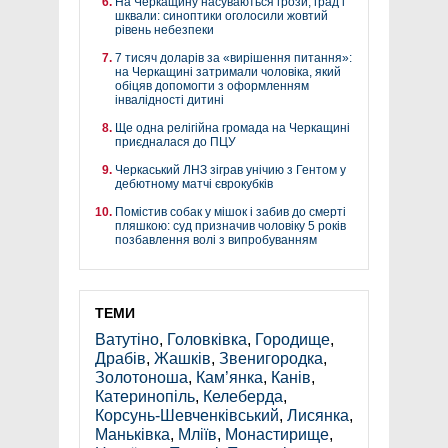
На Черкащину насуваються грози, град і
шквали: синоптики оголосили жовтий
рівень небезпеки
7 тисяч доларів за «вирішення питання»:
на Черкащині затримали чоловіка, який
обіцяв допомогти з оформленням
інвалідності дитині
Ще одна релігійна громада на Черкащині
приєдналася до ПЦУ
Черкаський ЛНЗ зіграв унічию з Гентом у
дебютному матчі єврокубків
Помістив собак у мішок і забив до смерті
пляшкою: суд призначив чоловіку 5 років
позбавлення волі з випробуванням
ТЕМИ
Ватутіно
,
Головківка
,
Городище
,
Драбів
,
Жашків
,
Звенигородка
,
Золотоноша
,
Кам’янка
,
Канів
,
Катеринопіль
,
Келеберда
,
Корсунь-Шевченківський
,
Лисянка
,
Маньківка
,
Мліїв
,
Монастирище
,