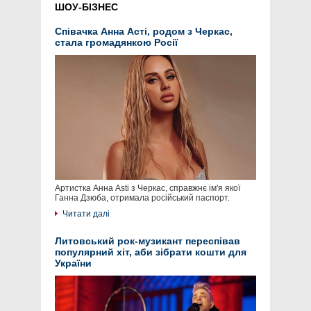
ШОУ-БІЗНЕС
Співачка Анна Асті, родом з Черкас,
стала громадянкою Росії
Артистка Анна Asti з Черкас, справжнє ім'я якої
Ганна Дзюба, отримала російський паспорт.
Читати далі
Литовський рок-музикант переспівав
популярний хіт, аби зібрати кошти для
України