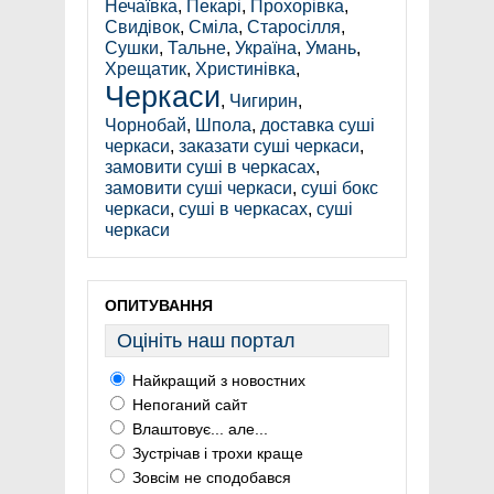
Нечаївка
,
Пекарі
,
Прохорівка
,
Свидівок
,
Сміла
,
Старосілля
,
Сушки
,
Тальне
,
Україна
,
Умань
,
Хрещатик
,
Христинівка
,
Черкаси
,
Чигирин
,
Чорнобай
,
Шпола
,
доставка суші
черкаси
,
заказати суші черкаси
,
замовити суші в черкасах
,
замовити суші черкаси
,
суші бокс
черкаси
,
суші в черкасах
,
суші
черкаси
ОПИТУВАННЯ
Оцініть наш портал
Найкращий з новостних
Непоганий сайт
Влаштовує... але...
Зустрічав і трохи краще
Зовсім не сподобався