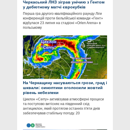
Черкаський ЛНЗ зіграв унічию з Гентом
у дебютному матчі єврокубків
Перша гра другого кваліфікаційного раунду Ліги
конференцій проти бельгійської команди «Гент»
відбулася 23 липня на стадіоні «Orlen Arena» в
польському
На Черкащину насуваються грози, град і
шквали: синоптики оголосили жовтий
рівень небезпеки
Циклон «Cerry» активізував атмосферні процеси
та поступово витісняє на південний схід
антициклон, який протягом останніх п'яти днів
забезпечував стабільну погоду. 20