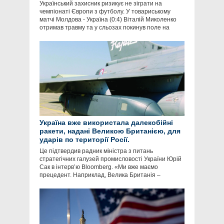
Український захисник ризикує не зіграти на
чемпіонаті Європи з футболу. У товариському
матчі Молдова - Україна (0:4) Віталій Миколенко
отримав травму та у сльозах покинув поле на
Україна вже використала далекобійні
ракети, надані Великою Британією, для
ударів по території Росії.
Це підтвердив радник міністра з питань
стратегічних галузей промисловості України Юрій
Сак в інтервʼю Bloomberg. «Ми вже маємо
прецедент. Наприклад, Велика Британія –