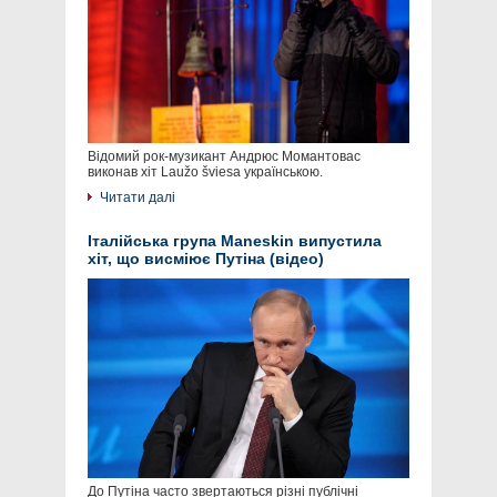
Відомий рок-музикант Андрюс Момантовас
виконав хіт Laužo šviesa українською.
Читати далі
Італійська група Maneskin випустила
хіт, що висміює Путіна (відео)
До Путіна часто звертаються різні публічні