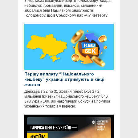
У Черкасах вшанували жертв Голодомору. Влада,
небайдужі громадяни, військові, священники
зібралися біля Пам’ятного знаку жертв
Голодомору, що в Соборному парку. У четверту
Першу виплату “Національного
кешбеку” українці отримують в кінці
жовтня
Держава з 22 по 31 жовтня перерахує 37,2
мільйонів гривень “Національного кешбеку” 646
378 українцям, які накопичили бонуси за покупки
українських товарів у вересні.