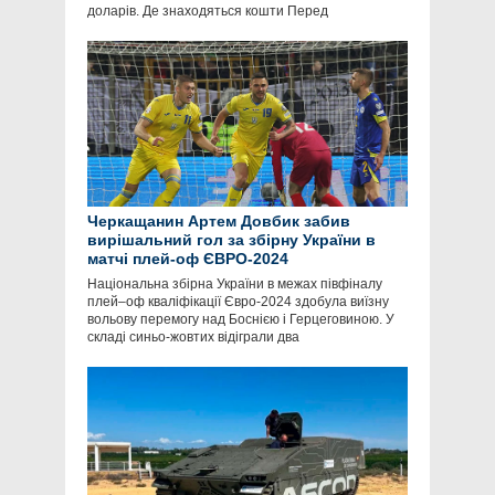
доларів. Де знаходяться кошти Перед
Черкащанин Артем Довбик забив
вирішальний гол за збірну України в
матчі плей-оф ЄВРО-2024
Національна збірна України в межах півфіналу
плей–оф кваліфікації Євро-2024 здобула виїзну
вольову перемогу над Боснією і Герцеговиною. У
складі синьо-жовтих відіграли два