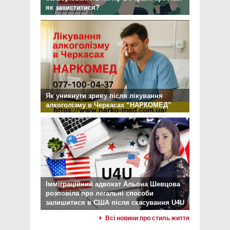
як захиститися?
Як уникнути зриву після лікування
алкоголізму в Черкасах “НАРКОМЕД”
Імміграційний адвокат Альона Шевцова
розповіла про легальні способи
залишитися в США після скасування U4U
Всі новини про стиль життя