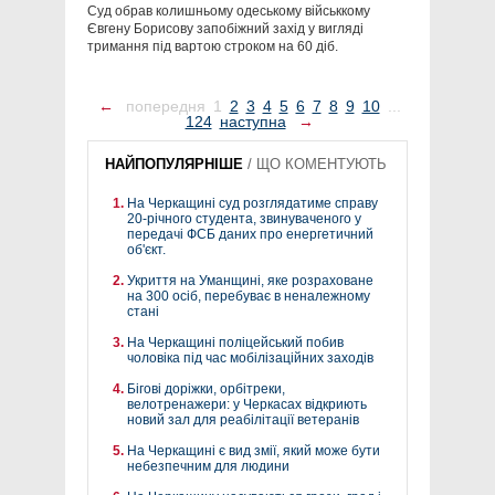
Суд обрав колишньому одеському військкому
Євгену Борисову запобіжний захід у вигляді
тримання під вартою строком на 60 діб.
←
попередня
1
2
3
4
5
6
7
8
9
10
...
124
наступна
→
НАЙПОПУЛЯРНІШЕ
/
ЩО КОМЕНТУЮТЬ
На Черкащині суд розглядатиме справу
20-річного студента, звинуваченого у
передачі ФСБ даних про енергетичний
об'єкт.
Укриття на Уманщині, яке розраховане
на 300 осіб, перебуває в неналежному
стані
На Черкащині поліцейський побив
чоловіка під час мобілізаційних заходів
Бігові доріжки, орбітреки,
велотренажери: у Черкасах відкриють
новий зал для реабілітації ветеранів
На Черкащині є вид змії, який може бути
небезпечним для людини