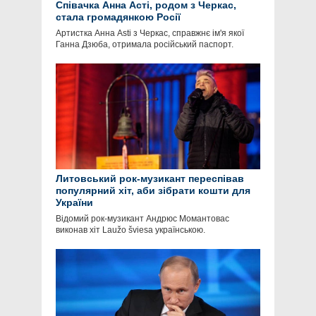
Співачка Анна Асті, родом з Черкас,
стала громадянкою Росії
Артистка Анна Asti з Черкас, справжнє ім'я якої
Ганна Дзюба, отримала російський паспорт.
Литовський рок-музикант переспівав
популярний хіт, аби зібрати кошти для
України
Відомий рок-музикант Андрюс Момантовас
виконав хіт Laužo šviesa українською.