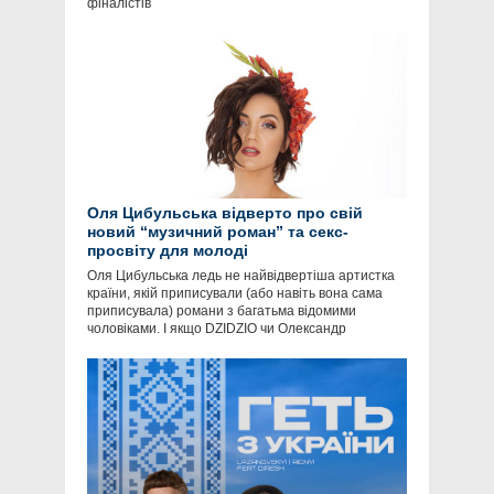
фіналістів
Оля Цибульська відверто про свій
новий “музичний роман” та секс-
просвіту для молоді
Оля Цибульська ледь не найвідвертіша артистка
країни, якій приписували (або навіть вона сама
приписувала) романи з багатьма відомими
чоловіками. І якщо DZIDZIO чи Олександр