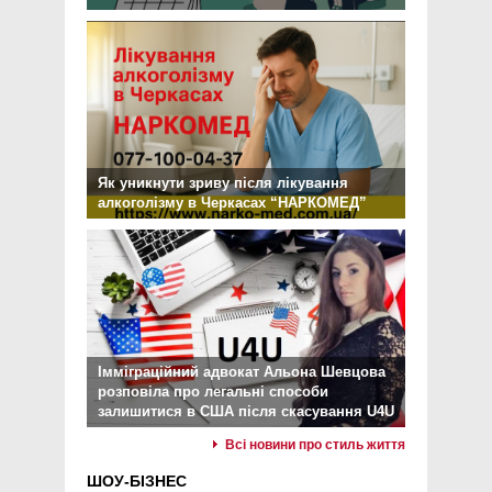
Як уникнути зриву після лікування
алкоголізму в Черкасах “НАРКОМЕД”
Імміграційний адвокат Альона Шевцова
розповіла про легальні способи
залишитися в США після скасування U4U
Всі новини про стиль життя
ШОУ-БІЗНЕС