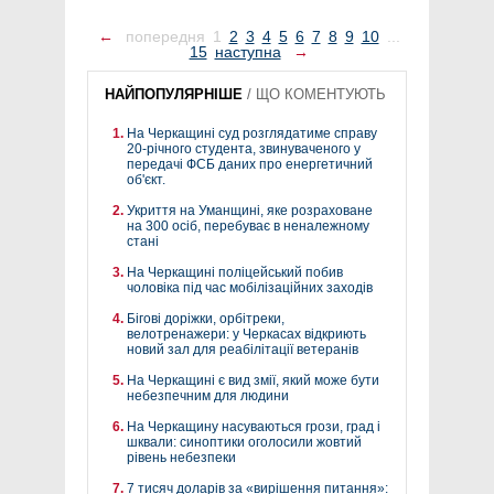
←
попередня
1
2
3
4
5
6
7
8
9
10
...
15
наступна
→
НАЙПОПУЛЯРНІШЕ
/
ЩО КОМЕНТУЮТЬ
На Черкащині суд розглядатиме справу
20-річного студента, звинуваченого у
передачі ФСБ даних про енергетичний
об'єкт.
Укриття на Уманщині, яке розраховане
на 300 осіб, перебуває в неналежному
стані
На Черкащині поліцейський побив
чоловіка під час мобілізаційних заходів
Бігові доріжки, орбітреки,
велотренажери: у Черкасах відкриють
новий зал для реабілітації ветеранів
На Черкащині є вид змії, який може бути
небезпечним для людини
На Черкащину насуваються грози, град і
шквали: синоптики оголосили жовтий
рівень небезпеки
7 тисяч доларів за «вирішення питання»: