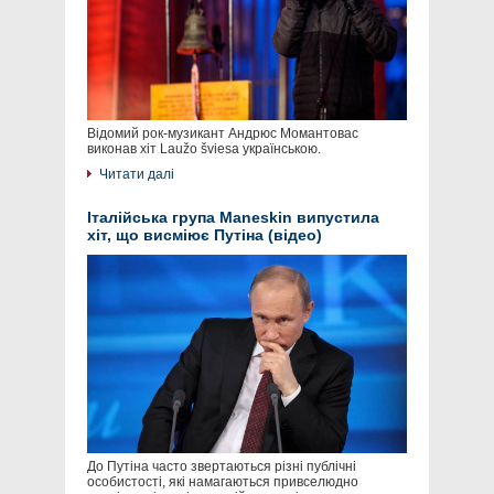
Відомий рок-музикант Андрюс Момантовас
виконав хіт Laužo šviesa українською.
Читати далі
Італійська група Maneskin випустила
хіт, що висміює Путіна (відео)
До Путіна часто звертаються різні публічні
особистості, які намагаються привселюдно