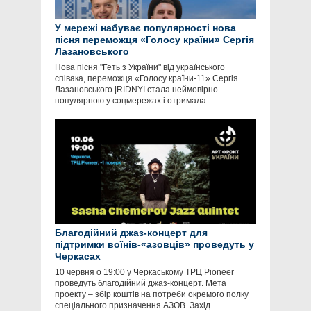
У мережі набуває популярності нова
пісня переможця «Голосу країни» Сергія
Лазановського
Нова пісня "Геть з України" від українського
співака, переможця «Голосу країни-11» Сергія
Лазановського |RIDNYI стала неймовірно
популярною у соцмережах і отримала
Благодійний джаз-концерт для
підтримки воїнів-«азовців» проведуть у
Черкасах
10 червня о 19:00 у Черкаському ТРЦ Pioneer
проведуть благодійний джаз-концерт. Мета
проекту – збір коштів на потреби окремого полку
спеціального призначення АЗОВ. Захід