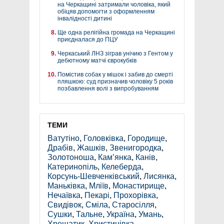
на Черкащині затримали чоловіка, який
обіцяв допомогти з оформленням
інвалідності дитині
Ще одна релігійна громада на Черкащині
приєдналася до ПЦУ
Черкаський ЛНЗ зіграв унічию з Гентом у
дебютному матчі єврокубків
Помістив собак у мішок і забив до смерті
пляшкою: суд призначив чоловіку 5 років
позбавлення волі з випробуванням
ТЕМИ
Ватутіно
,
Головківка
,
Городище
,
Драбів
,
Жашків
,
Звенигородка
,
Золотоноша
,
Кам’янка
,
Канів
,
Катеринопіль
,
Келеберда
,
Корсунь-Шевченківський
,
Лисянка
,
Маньківка
,
Мліїв
,
Монастирище
,
Нечаївка
,
Пекарі
,
Прохорівка
,
Свидівок
,
Сміла
,
Старосілля
,
Сушки
,
Тальне
,
Україна
,
Умань
,
Хрещатик
,
Христинівка
,