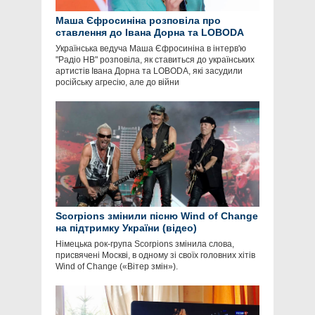
Маша Єфросиніна розповіла про
ставлення до Івана Дорна та LOBODA
Українська ведуча Маша Єфросиніна в інтерв'ю
"Радіо НВ" розповіла, як ставиться до українських
артистів Івана Дорна та LOBODA, які засудили
російську агресію, але до війни
Scorpions змінили пісню Wind of Change
на підтримку України (відео)
Німецька рок-група Scorpions змінила слова,
присвячені Москві, в одному зі своїх головних хітів
Wind of Change («Вітер змін»).