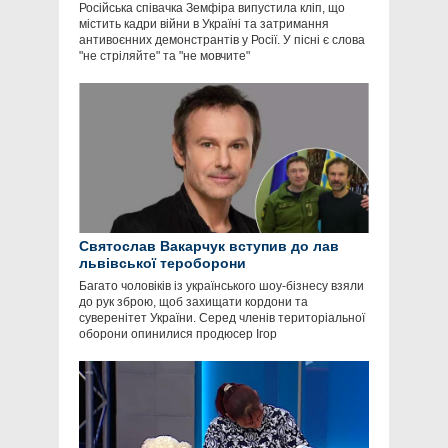
Російська співачка Земфіра випустила кліп, що
містить кадри війни в Україні та затримання
антивоєнних демонстрантів у Росії. У пісні є слова
"не стріляйте" та "не мовчите"
Святослав Вакарчук вступив до лав
львівської тероборони
Багато чоловіків із українського шоу-бізнесу взяли
до рук зброю, щоб захищати кордони та
суверенітет України. Серед членів територіальної
оборони опинилися продюсер Ігор