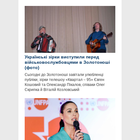
Українські зірки виступили перед
військовослужбовцями в Золотоноші
(фото)
Сьогодні до Золотоноші завітали улюбленці
публіки, зірки телешоу «Квартал – 95» Євген
Кошовий та Олександр Пікалов, співаки Олег
Скрипка й Віталій Козловський