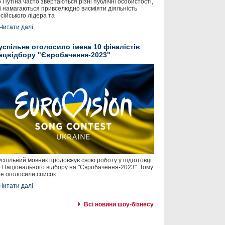
 Путіна часто звертаються різні публічні особистості,
і намагаються привселюдно висміяти діяльність
сійського лідера та
Читати далі
успільне оголосило імена 10 фіналістів
ацвідбору "Євробачення-2023"
спільний мовник продовжує свою роботу у підготовці
 Національного відбору на "Євробачення-2023". Тому
е оголосили список
Читати далі
Всі новини шоу-бізнесу