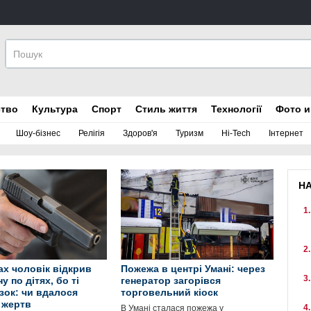
ство
Культура
Спорт
Стиль життя
Технології
Фото и
Шоу-бізнес
Релігія
Здоров'я
Туризм
Hi-Tech
Інтернет
Н
ах чоловік відкрив
Пожежа в центрі Умані: через
у по дітях, бо ті
генератор загорівся
зок: чи вдалося
торговельний кіоск
 жертв
В Умані сталася пожежа у