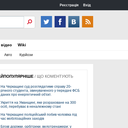
Реєстрація
Вхід
 відео
Wiki
Авто
Курйози
АЙПОПУЛЯРНІШЕ
/
ЩО КОМЕНТУЮТЬ
На Черкащині суд розглядатиме справу 20-
річного студента, звинуваченого у передачі ФСБ
даних про енергетичний об'єкт.
Укриття на Уманщині, яке розраховане на 300
осіб, перебуває в неналежному стані
На Черкащині поліцейський побив чоловіка під
час мобілізаційних заходів
Бігові доріжки, орбітреки, велотренажери: у