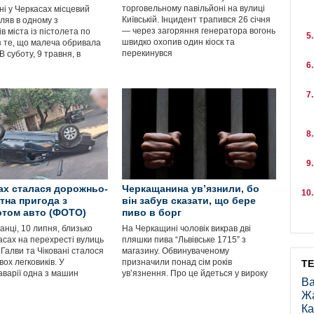
торговельному павільйоні на вулиці
і у Черкасах місцевий
Київській. Інцидент трапився 26 січня
іляв в одному з
— через загоряння генератора вогонь
в міста із пістолета по
швидко охопив один кіоск та
з те, що малеча обривала
перекинувся
В суботу, 9 травня, в
ах сталася дорожньо-
Черкащанина ув’язнили, бо
тна пригода з
він забув сказати, що бере
том авто (ФОТО)
пиво в борг
анці, 10 липня, близько
На Черкащині чоловік викрав дві
асах на перехресті вулиць
пляшки пива “Львівське 1715” з
Галви та Чіковані сталося
магазину. Обвинуваченому
вох легковиків. У
призначили понад сім років
Т
аварії одна з машин
ув’язнення. Про це йдеться у вироку
Ва
Ж
Ка