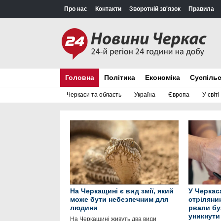
Про нас
Контакти
Зворотній зв'язок
Правила
Головна
Політика
Економіка
Суспіль
Черкаси та область
Україна
Європа
У світі
На Черкащині є вид змії, який
У Черкас
може бути небезпечним для
стрілянин
людини
рвали бу
уникнути
На Черкащині живуть два види