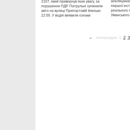
апеляційний
2107, який привернув їхню увагу, за
першої інст
порушення ПДР. Патрульні зупинили
реального 
авто на вулиці Припортовій близько
Уманського
22:00. У водія виявили ознаки
←
попередня
1
2
3