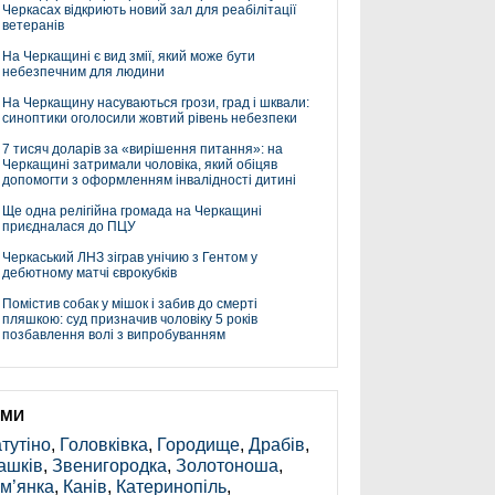
Черкасах відкриють новий зал для реабілітації
ветеранів
На Черкащині є вид змії, який може бути
небезпечним для людини
На Черкащину насуваються грози, град і шквали:
синоптики оголосили жовтий рівень небезпеки
7 тисяч доларів за «вирішення питання»: на
Черкащині затримали чоловіка, який обіцяв
допомогти з оформленням інвалідності дитині
Ще одна релігійна громада на Черкащині
приєдналася до ПЦУ
Черкаський ЛНЗ зіграв унічию з Гентом у
дебютному матчі єврокубків
Помістив собак у мішок і забив до смерті
пляшкою: суд призначив чоловіку 5 років
позбавлення волі з випробуванням
ЕМИ
тутіно
,
Головківка
,
Городище
,
Драбів
,
ашків
,
Звенигородка
,
Золотоноша
,
м’янка
,
Канів
,
Катеринопіль
,