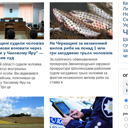
Ке
Ли
Не
См
Ук
Ч
Ш
щині судили чоловіка
На Черкащині за незаконний
су
дмови воювати через
вилов риби на понад 1 млн
за
е у Часовому Яру" —
грн засуджено трьох чоловіків
че
ив суд
За публічного обвинувачення
прокурорів Звенигородської окружної
й області судили чоловіка,
прокуратури Шполянським районним
татус внутрішньо
судом засуджено трьох чоловіків за
ї особи. Він відмовився
О
фактом незаконного вилову риби на
війська, пояснивши це
ставку в
у Часовому Яру на
 Про це
ре