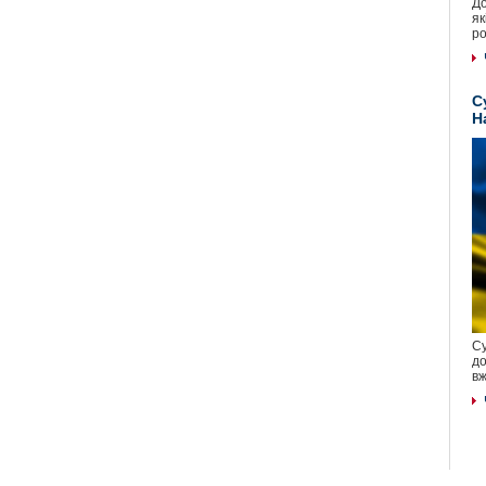
До
як
ро
С
Н
Су
до
вж