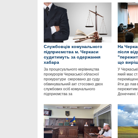
Службовців комунального
На Черка
підприємства м. Черкаси
після ві
судитимуть за одержання
"пережит
хабара
що виріш
За процесуального керівництва
У Черкаські
прокурорів Черкаської обласної
який має с
прокуратури скеровано до суду
переміщено
обвинувальний акт стосовно двох
йти до лав 
службових осіб комунального
пережитим 
підприємства за
Донеччині.