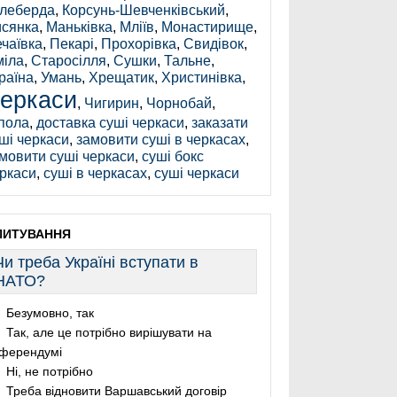
леберда
,
Корсунь-Шевченківський
,
сянка
,
Маньківка
,
Мліїв
,
Монастирище
,
чаївка
,
Пекарі
,
Прохорівка
,
Свидівок
,
іла
,
Старосілля
,
Сушки
,
Тальне
,
раїна
,
Умань
,
Хрещатик
,
Христинівка
,
еркаси
,
Чигирин
,
Чорнобай
,
пола
,
доставка суші черкаси
,
заказати
ші черкаси
,
замовити суші в черкасах
,
мовити суші черкаси
,
суші бокс
ркаси
,
суші в черкасах
,
суші черкаси
ПИТУВАННЯ
Чи треба Україні вступати в
НАТО?
Безумовно, так
Так, але це потрібно вирішувати на
ферендумі
Ні, не потрібно
Треба відновити Варшавський договір