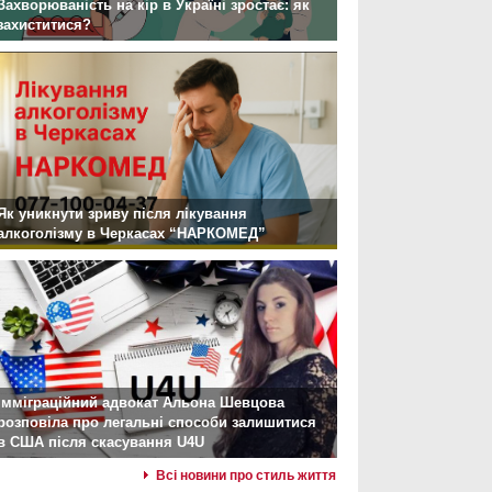
Захворюваність на кір в Україні зростає: як
захиститися?
Як уникнути зриву після лікування
алкоголізму в Черкасах “НАРКОМЕД”
Імміграційний адвокат Альона Шевцова
розповіла про легальні способи залишитися
в США після скасування U4U
Всі новини про стиль життя