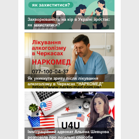
Захворюваність на кір в Україні зростає:
як захиститися?
Як уникнути зриву після лікування
алкоголізму в Черкасах “НАРКОМЕД”
Імміграційний адвокат Альона Шевцова
розповіла про легальні способи