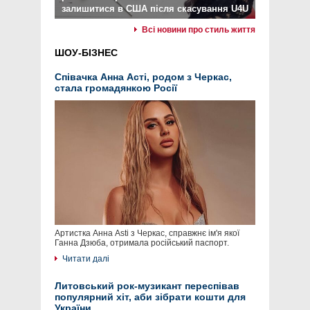
залишитися в США після скасування U4U
Всі новини про стиль життя
ШОУ-БІЗНЕС
Співачка Анна Асті, родом з Черкас,
стала громадянкою Росії
Артистка Анна Asti з Черкас, справжнє ім'я якої
Ганна Дзюба, отримала російський паспорт.
Читати далі
Литовський рок-музикант переспівав
популярний хіт, аби зібрати кошти для
України