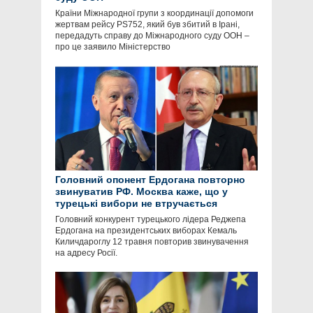
Країни Міжнародної групи з координації допомоги
жертвам рейсу PS752, який був збитий в Ірані,
передадуть справу до Міжнародного суду ООН –
про це заявило Міністерство
Головний опонент Ердогана повторно
звинуватив РФ. Москва каже, що у
турецькі вибори не втручається
Головний конкурент турецького лідера Реджепа
Ердогана на президентських виборах Кемаль
Киличдароглу 12 травня повторив звинувачення
на адресу Росії.