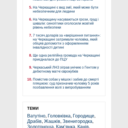
На Черкащині є вид змії, який може бути
небезпечним для людини
На Черкащину насуваються грози, град і
шквали: синоптики оголосили жовтий
рівень небезпеки
7 тисяч доларів за «вирішення питання»:
на Черкащині затримали чоловіка, який
обіцяв допомогти з оформленням
інвалідності дитині
Ще одна релігійна громада на Черкащині
приєдналася до ПЦУ
Черкаський ЛНЗ зіграв унічию з Гентом у
дебютному матчі єврокубків
Помістив собак у мішок і забив до смерті
пляшкою: суд призначив чоловіку 5 років
позбавлення волі з випробуванням
ТЕМИ
Ватутіно
,
Головківка
,
Городище
,
Драбів
,
Жашків
,
Звенигородка
,
Золотоноша
,
Кам’янка
,
Канів
,