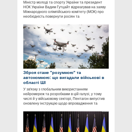
Міністр молоді та спорту України та президент
НОК України Вадим Гутцайт відреагував на заяву
Міжнародного олімпійського комітету (МОК) про
необхідність повернути росіян та
Зброя стане "розумною" та
автономною: що вигадали військові в
області ШІ
У зв'язку з глобальним використанням
нейромереж та розробками в цій галузі, у тому
числі й у військовому секторі, Пентагон випустив
оновлену інструкцію щодо впровадження та