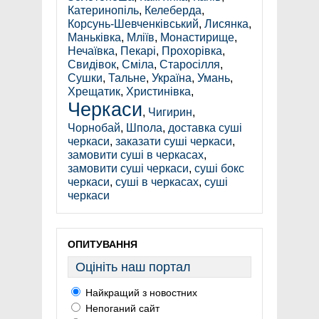
Катеринопіль
,
Келеберда
,
Корсунь-Шевченківський
,
Лисянка
,
Маньківка
,
Мліїв
,
Монастирище
,
Нечаївка
,
Пекарі
,
Прохорівка
,
Свидівок
,
Сміла
,
Старосілля
,
Сушки
,
Тальне
,
Україна
,
Умань
,
Хрещатик
,
Христинівка
,
Черкаси
,
Чигирин
,
Чорнобай
,
Шпола
,
доставка суші
черкаси
,
заказати суші черкаси
,
замовити суші в черкасах
,
замовити суші черкаси
,
суші бокс
черкаси
,
суші в черкасах
,
суші
черкаси
ОПИТУВАННЯ
Оцініть наш портал
Найкращий з новостних
Непоганий сайт