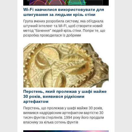
Wi-Fi навчилися використовувати для
шпигування за людьми крізь стіни
Група вчених розробила систему, яка об'єднала
штучний інтелект та Wi-Fi, щоб створити новий
метод "бачення" людей крізь стіни. Попри те, що
розробка проводилася із добрими
Перстень, який пролежав у шафі майже
30 років, виявився рідкісним
артефактом
Перстень, що пролежав у шафі майже 30 років,
виявився надрідкісним артефактом вартістю 30
тисяч фунтів стерлінгів. 1994 року його продали
власнику за кілька сотень фунтів