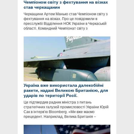
Чемпіоном світу з фехтування на візках
став черкащанин
Черкащини Артем Манько став Чемпіоном світу з
фехтування на візках. Про це повідомили в
пресслужбі Відділення НОК України в Черкаській
області. Командний Чемпіонат світу з
Україна вже використала далекобійні
ракети, надані Великою Британією, для
ударів по території Росії.
Це підтвердив радник міністра з питань
стратегічних галузей промисловості України Юрій
Сак в інтервʼю Bloomberg. «Ми вже маємо
прецедент. Наприклад, Велика Британія –