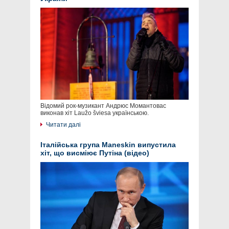
Відомий рок-музикант Андрюс Момантовас
виконав хіт Laužo šviesa українською.
Читати далі
Італійська група Maneskin випустила
хіт, що висміює Путіна (відео)