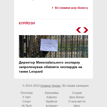
Всі новини шоу-бізнесу
КУРЙОЗИ
Директор Миколаївського зоопарку
Перс
запропонував обміняти леопардів на
30 ро
танки Leopard
арте
© 2014-2023
Новини Черкас
. Всі права захищені.
Політика
Економіка
Соціум
У світі
Європа
Шоу-бізнес
Спорт
Курйози
Стиль життя
Hi-Tech
Інтернет
Авто