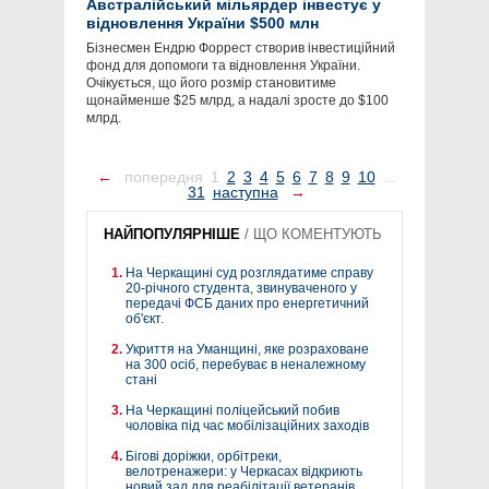
Австралійський мільярдер інвестує у
відновлення України $500 млн
Бізнесмен Ендрю Форрест створив інвестиційний
фонд для допомоги та відновлення України.
Очікується, що його розмір становитиме
щонайменше $25 млрд, а надалі зросте до $100
млрд.
←
попередня
1
2
3
4
5
6
7
8
9
10
...
31
наступна
→
НАЙПОПУЛЯРНІШЕ
/
ЩО КОМЕНТУЮТЬ
На Черкащині суд розглядатиме справу
20-річного студента, звинуваченого у
передачі ФСБ даних про енергетичний
об'єкт.
Укриття на Уманщині, яке розраховане
на 300 осіб, перебуває в неналежному
стані
На Черкащині поліцейський побив
чоловіка під час мобілізаційних заходів
Бігові доріжки, орбітреки,
велотренажери: у Черкасах відкриють
новий зал для реабілітації ветеранів