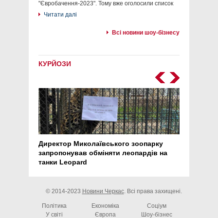
"Євробачення-2023". Тому вже оголосили список
Читати далі
Всі новини шоу-бізнесу
КУРЙОЗИ
Директор Миколаївського зоопарку
Перс
запропонував обміняти леопардів на
30 ро
танки Leopard
арте
© 2014-2023
Новини Черкас
. Всі права захищені.
Політика
Економіка
Соціум
У світі
Європа
Шоу-бізнес