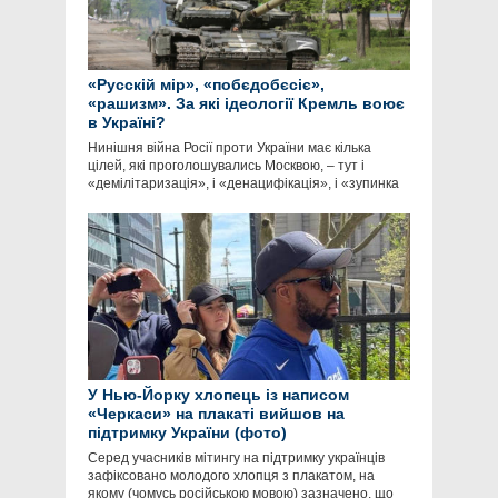
«Русскій мір», «побєдобєсіє»,
«рашизм». За які ідеології Кремль воює
в Україні?
Нинішня війна Росії проти України має кілька
цілей, які проголошувались Москвою, – тут і
«демілітаризація», і «денацифікація», і «зупинка
У Нью-Йорку хлопець із написом
«Черкаси» на плакаті вийшов на
підтримку України (фото)
Серед учасників мітингу на підтримку українців
зафіксовано молодого хлопця з плакатом, на
якому (чомусь російською мовою) зазначено, що