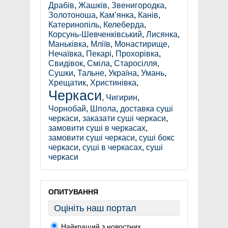
Драбів
,
Жашків
,
Звенигородка
,
Золотоноша
,
Кам’янка
,
Канів
,
Катеринопіль
,
Келеберда
,
Корсунь-Шевченківський
,
Лисянка
,
Маньківка
,
Мліїв
,
Монастирище
,
Нечаївка
,
Пекарі
,
Прохорівка
,
Свидівок
,
Сміла
,
Старосілля
,
Сушки
,
Тальне
,
Україна
,
Умань
,
Хрещатик
,
Христинівка
,
Черкаси
,
Чигирин
,
Чорнобай
,
Шпола
,
доставка суші
черкаси
,
заказати суші черкаси
,
замовити суші в черкасах
,
замовити суші черкаси
,
суші бокс
черкаси
,
суші в черкасах
,
суші
черкаси
ОПИТУВАННЯ
Оцініть наш портал
Найкращий з новостних