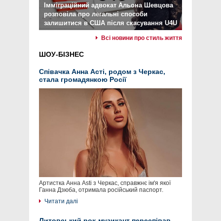
Імміграційний адвокат Альона Шевцова
розповіла про легальні способи
залишитися в США після скасування U4U
Всі новини про стиль життя
ШОУ-БІЗНЕС
Співачка Анна Асті, родом з Черкас,
стала громадянкою Росії
Артистка Анна Asti з Черкас, справжнє ім'я якої
Ганна Дзюба, отримала російський паспорт.
Читати далі
Литовський рок-музикант переспівав