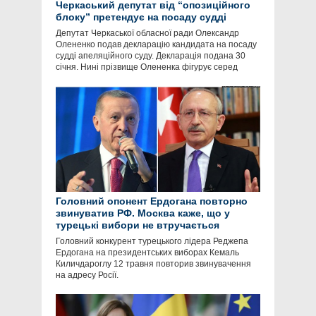
Черкаський депутат від “опозиційного
блоку” претендує на посаду судді
Депутат Черкаської обласної ради Олександр
Олененко подав декларацію кандидата на посаду
судді апеляційного суду. Декларація подана 30
січня. Нині прізвище Олененка фігурує серед
Головний опонент Ердогана повторно
звинуватив РФ. Москва каже, що у
турецькі вибори не втручається
Головний конкурент турецького лідера Реджепа
Ердогана на президентських виборах Кемаль
Киличдароглу 12 травня повторив звинувачення
на адресу Росії.