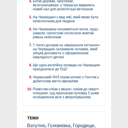
Бігові доріжки, орбітреки,
велотренажери: у Черкасах відкриють
новий зал для реабілітації ветеранів
На Черкащині є вид змії, який може бути
небезпечним для людини
На Черкащину насуваються грози, град і
шквали: синоптики оголосили жовтий
рівень небезпеки
7 тисяч доларів за «вирішення питання»:
на Черкащині затримали чоловіка, який
обіцяв допомогти з оформленням
інвалідності дитині
Ще одна релігійна громада на Черкащині
приєдналася до ПЦУ
Черкаський ЛНЗ зіграв унічию з Гентом у
дебютному матчі єврокубків
Помістив собак у мішок і забив до смерті
пляшкою: суд призначив чоловіку 5 років
позбавлення волі з випробуванням
ТЕМИ
Ватутіно
,
Головківка
,
Городище
,