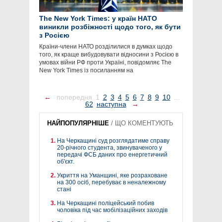
The New York Times: у країн НАТО
виникли розбіжності щодо того, як бути
з Росією
Країни-члени НАТО розділилися в думках щодо
того, як краще вибудовувати відносини з Росією в
умовах війни РФ проти Україні, повідомляє The
New York Times із посиланням на
←
попередня
1
2
3
4
5
6
7
8
9
10
...
62
наступна
→
НАЙПОПУЛЯРНІШЕ
/
ЩО КОМЕНТУЮТЬ
На Черкащині суд розглядатиме справу
20-річного студента, звинуваченого у
передачі ФСБ даних про енергетичний
об'єкт.
Укриття на Уманщині, яке розраховане
на 300 осіб, перебуває в неналежному
стані
На Черкащині поліцейський побив
чоловіка під час мобілізаційних заходів