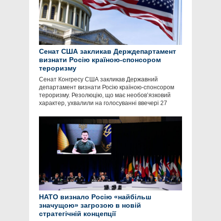
Сенат США закликав Держдепартамент
визнати Росію країною-спонсором
тероризму
Сенат Конгресу США закликав Державний
департамент визнати Росію країною-спонсором
тероризму. Резолюцію, що має необов’язковий
характер, ухвалили на голосуванні ввечері 27
НАТО визнало Росію «найбільш
значущою» загрозою в новій
стратегічній концепції