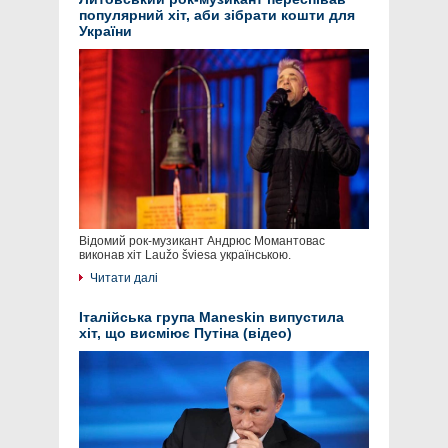
популярний хіт, аби зібрати кошти для
України
Відомий рок-музикант Андрюс Момантовас
виконав хіт Laužo šviesa українською.
Читати далі
Італійська група Maneskin випустила
хіт, що висміює Путіна (відео)