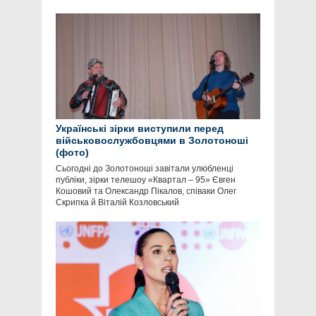
Українські зірки виступили перед
військовослужбовцями в Золотоноші
(фото)
Сьогодні до Золотоноші завітали улюбленці
публіки, зірки телешоу «Квартал – 95» Євген
Кошовий та Олександр Пікалов, співаки Олег
Скрипка й Віталій Козловський