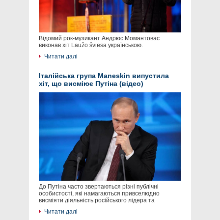
Відомий рок-музикант Андрюс Момантовас
виконав хіт Laužo šviesa українською.
Читати далі
Італійська група Maneskin випустила
хіт, що висміює Путіна (відео)
До Путіна часто звертаються різні публічні
особистості, які намагаються привселюдно
висміяти діяльність російського лідера та
Читати далі