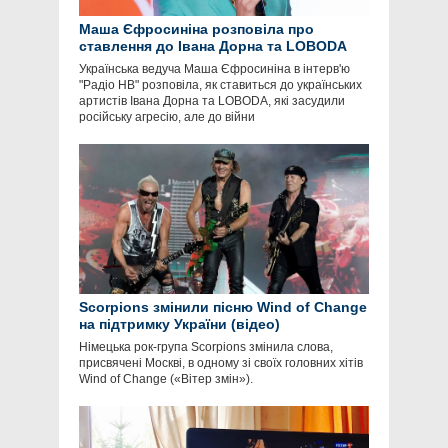
Маша Єфросиніна розповіла про
ставлення до Івана Дорна та LOBODA
Українська ведуча Маша Єфросиніна в інтерв'ю
"Радіо НВ" розповіла, як ставиться до українських
артистів Івана Дорна та LOBODA, які засудили
російську агресію, але до війни
Scorpions змінили пісню Wind of Change
на підтримку України (відео)
Німецька рок-група Scorpions змінила слова,
присвячені Москві, в одному зі своїх головних хітів
Wind of Change («Вітер змін»).