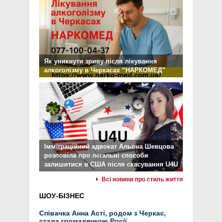
Як уникнути зриву після лікування
алкоголізму в Черкасах “НАРКОМЕД”
Імміграційний адвокат Альона Шевцова
розповіла про легальні способи
залишитися в США після скасування U4U
Всі новини про стиль життя
ШОУ-БІЗНЕС
Співачка Анна Асті, родом з Черкас,
стала громадянкою Росії