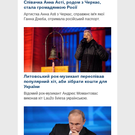
Співачка Анна Асті, родом з Черкас,
стала громадянкою Росії
Артистка Анна Asti з Черкас, справжнє ім'я якої
Ганна Дзюба, отримала російський паспорт.
Литовський рок-музикант переспівав
популярний хіт, аби зібрати кошти для
України
Відомий рок-музикант Андрюс Момантовас
виконав хіт Laužo šviesa українською.