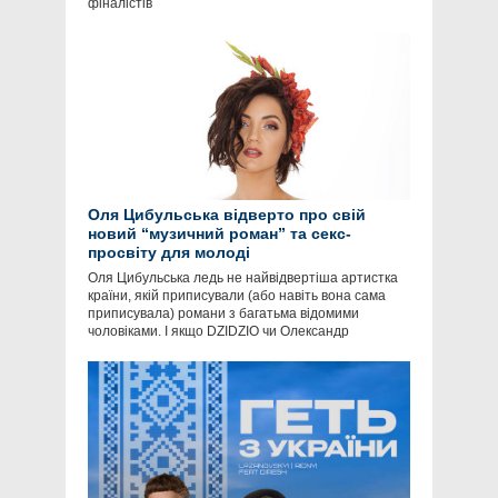
фіналістів
Оля Цибульська відверто про свій
новий “музичний роман” та секс-
просвіту для молоді
Оля Цибульська ледь не найвідвертіша артистка
країни, якій приписували (або навіть вона сама
приписувала) романи з багатьма відомими
чоловіками. І якщо DZIDZIO чи Олександр