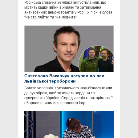
Російська співачка Земфіра випустила кліп, що
містить кадри війни в Україні та затримання
антивоєнних демонстрантів у Росії. У пісні є слова
"не стріляйте" та "не мовчите"
Святослав Вакарчук вступив до лав
львівської тероборони
Багато чоловіків із українського шоу-бізнесу взяли
до рук зброю, щоб захищати кордони та
суверенітет України. Серед членів територіальної
оборони опинилися продюсер Ігор