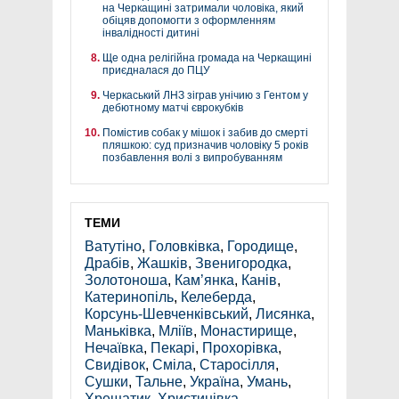
на Черкащині затримали чоловіка, який
обіцяв допомогти з оформленням
інвалідності дитині
Ще одна релігійна громада на Черкащині
приєдналася до ПЦУ
Черкаський ЛНЗ зіграв унічию з Гентом у
дебютному матчі єврокубків
Помістив собак у мішок і забив до смерті
пляшкою: суд призначив чоловіку 5 років
позбавлення волі з випробуванням
ТЕМИ
Ватутіно
,
Головківка
,
Городище
,
Драбів
,
Жашків
,
Звенигородка
,
Золотоноша
,
Кам’янка
,
Канів
,
Катеринопіль
,
Келеберда
,
Корсунь-Шевченківський
,
Лисянка
,
Маньківка
,
Мліїв
,
Монастирище
,
Нечаївка
,
Пекарі
,
Прохорівка
,
Свидівок
,
Сміла
,
Старосілля
,
Сушки
,
Тальне
,
Україна
,
Умань
,
Хрещатик
,
Христинівка
,