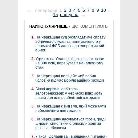
←
попередня
1
2
3
4
5
6
7
8
9
10
...
15
наступна
→
НАЙПОПУЛЯРНІШЕ
/
ЩО КОМЕНТУЮТЬ
На Черкащині суд розглядатиме справу
20-річного студента, звинуваченого у
передачі ФСБ даних про енергетичний
об'єкт.
Укриття на Уманщині, яке розраховане
на 300 осіб, перебуває в неналежному
стані
На Черкащині поліцейський побив
чоловіка під час мобілізаційних заходів
Бігові доріжки, орбітреки,
велотренажери: у Черкасах відкриють
новий зал для реабілітації ветеранів
На Черкащині є вид змії, який може бути
небезпечним для людини
На Черкащину насуваються грози, град і
шквали: синоптики оголосили жовтий
рівень небезпеки
7 тисяч доларів за «вирішення питання»: