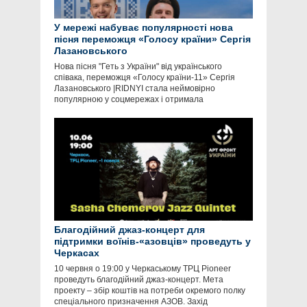
У мережі набуває популярності нова
пісня переможця «Голосу країни» Сергія
Лазановського
Нова пісня "Геть з України" від українського
співака, переможця «Голосу країни-11» Сергія
Лазановського |RIDNYI стала неймовірно
популярною у соцмережах і отримала
Благодійний джаз-концерт для
підтримки воїнів-«азовців» проведуть у
Черкасах
10 червня о 19:00 у Черкаському ТРЦ Pioneer
проведуть благодійний джаз-концерт. Мета
проекту – збір коштів на потреби окремого полку
спеціального призначення АЗОВ. Захід