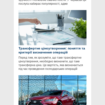
зручності і полюбляє смачно поїсти. У Черкасах ця
послуга набирає популярності, адже
Трансфертне ціноутворення: поняття та
критерії визначення операцій
Перед тим, як зрозуміти, що таке трансфертне
ціноутворення, необхідно визначити, що таке
трансферна ціна. Це вартість, яка визначається
під час проведення господарських операцій