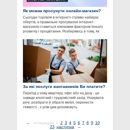
Як можна просунути онлайн-магазин?
Сьогодні торгівля в інтернеті стрімко набирає
обертів, а правильне просування інтернет-
магазинів ставиться ключовим фактором їхнього
розвитку і процвітання. Розберімось в тому, як
За які послуги вантажників Ви платите?
Переїзд у нову квартиру, офіс або на дачу - це
завжди клопіткий і трудомісткий захід. Упакувати
речі, розібрати й зібрати меблі, перенести
тяжкості - з усім цим допоможуть
←
попередня
1
2
3
4
5
6
7
8
9
10
...
23
наступна
→