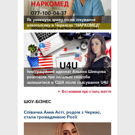
Як уникнути зриву після лікування
алкоголізму в Черкасах “НАРКОМЕД”
Імміграційний адвокат Альона Шевцова
розповіла про легальні способи
залишитися в США після скасування U4U
Всі новини про стиль життя
ШОУ-БІЗНЕС
Співачка Анна Асті, родом з Черкас,
стала громадянкою Росії