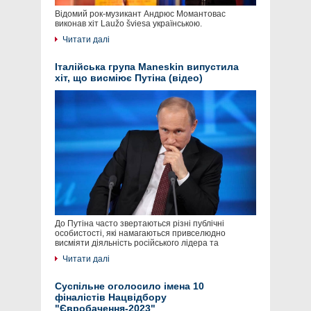
Відомий рок-музикант Андрюс Момантовас
виконав хіт Laužo šviesa українською.
Читати далі
Італійська група Maneskin випустила
хіт, що висміює Путіна (відео)
До Путіна часто звертаються різні публічні
особистості, які намагаються привселюдно
висміяти діяльність російського лідера та
Читати далі
Суспільне оголосило імена 10
фіналістів Нацвідбору
"Євробачення-2023"