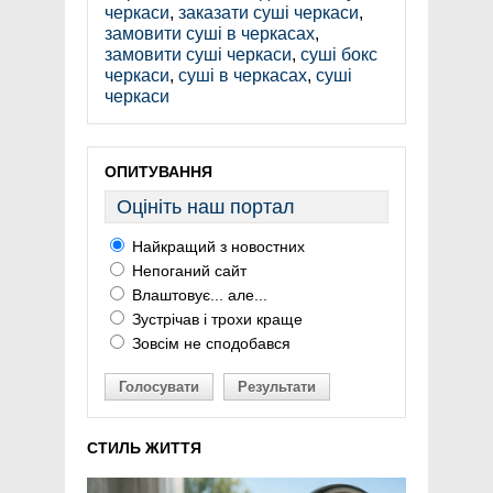
черкаси
,
заказати суші черкаси
,
замовити суші в черкасах
,
замовити суші черкаси
,
суші бокс
черкаси
,
суші в черкасах
,
суші
черкаси
ОПИТУВАННЯ
Оцініть наш портал
Найкращий з новостних
Непоганий сайт
Влаштовує... але...
Зустрічав і трохи краще
Зовсім не сподобався
Голосувати
Результати
СТИЛЬ ЖИТТЯ