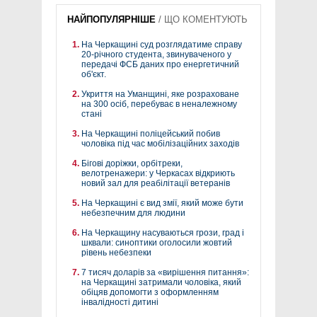
НАЙПОПУЛЯРНІШЕ
/
ЩО КОМЕНТУЮТЬ
На Черкащині суд розглядатиме справу
20-річного студента, звинуваченого у
передачі ФСБ даних про енергетичний
об'єкт.
Укриття на Уманщині, яке розраховане
на 300 осіб, перебуває в неналежному
стані
На Черкащині поліцейський побив
чоловіка під час мобілізаційних заходів
Бігові доріжки, орбітреки,
велотренажери: у Черкасах відкриють
новий зал для реабілітації ветеранів
На Черкащині є вид змії, який може бути
небезпечним для людини
На Черкащину насуваються грози, град і
шквали: синоптики оголосили жовтий
рівень небезпеки
7 тисяч доларів за «вирішення питання»:
на Черкащині затримали чоловіка, який
обіцяв допомогти з оформленням
інвалідності дитині