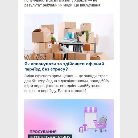
популярність Sushi Master у Харкові — не
результат реклами чи моди. Це вибудувана
Як спланувати та здійснити офісний
переїзд без стресу?
Зміна офісного приміщення — це завжди стрес
для бізнесу. Згідно з дослідженнями, понад 60%
фірм недооцінюють складність майбутнього
офісного переїзду. Багато компаній