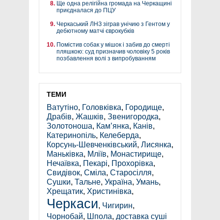
Ще одна релігійна громада на Черкащині
приєдналася до ПЦУ
Черкаський ЛНЗ зіграв унічию з Гентом у
дебютному матчі єврокубків
Помістив собак у мішок і забив до смерті
пляшкою: суд призначив чоловіку 5 років
позбавлення волі з випробуванням
ТЕМИ
Ватутіно
,
Головківка
,
Городище
,
Драбів
,
Жашків
,
Звенигородка
,
Золотоноша
,
Кам’янка
,
Канів
,
Катеринопіль
,
Келеберда
,
Корсунь-Шевченківський
,
Лисянка
,
Маньківка
,
Мліїв
,
Монастирище
,
Нечаївка
,
Пекарі
,
Прохорівка
,
Свидівок
,
Сміла
,
Старосілля
,
Сушки
,
Тальне
,
Україна
,
Умань
,
Хрещатик
,
Христинівка
,
Черкаси
,
Чигирин
,
Чорнобай
,
Шпола
,
доставка суші