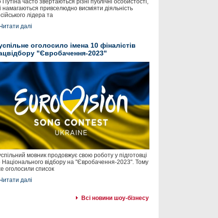
 Путіна часто звертаються різні публічні особистості,
і намагаються привселюдно висміяти діяльність
сійського лідера та
Читати далі
успільне оголосило імена 10 фіналістів
ацвідбору "Євробачення-2023"
спільний мовник продовжує свою роботу у підготовці
 Національного відбору на "Євробачення-2023". Тому
е оголосили список
Читати далі
Всі новини шоу-бізнесу