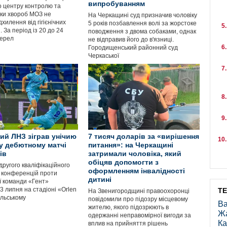
випробуванням
о центру контролю та
ки хвороб МОЗ не
На Черкащині суд призначив чоловіку
хилення від гігієнічних
5 років позбавлення волі за жорстоке
. За період із 20 до 24
поводження з двома собаками, однак
жерел
не відправив його до в'язниці.
Городищенський районний суд
Черкаської
ий ЛНЗ зіграв унічию
7 тисяч доларів за «вирішення
 у дебютному матчі
питання»: на Черкащині
ів
затримали чоловіка, який
обіцяв допомогти з
ругого кваліфікаційного
оформленням інвалідності
и конференцій проти
дитині
ї команди «Гент»
3 липня на стадіоні «Orlen
Т
На Звенигородщині правоохоронці
ольському
повідомили про підозру місцевому
Ва
жителю, якого підозрюють в
Ж
одержанні неправомірної вигоди за
Ка
вплив на прийняття рішень