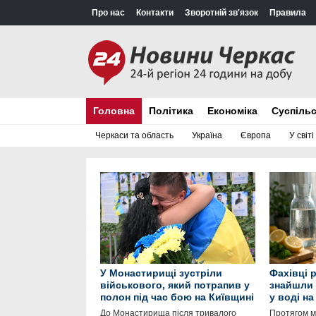
Про нас
Контакти
Зворотній зв'язок
Правила
Головна
Політика
Економіка
Суспіль
Черкаси та область
Україна
Європа
У світі
У Монастирищі зустріли
Фахівці 
військового, який потрапив у
знайшли 
полон під час бою на Київщині
у воді н
До Монастирища після тривалого
Протягом м