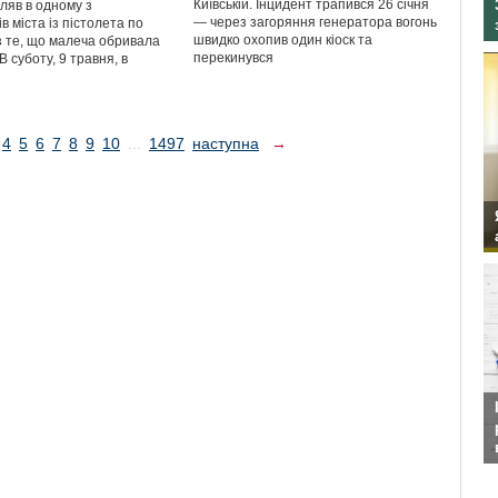
Київській. Інцидент трапився 26 січня
іляв в одному з
— через загоряння генератора вогонь
в міста із пістолета по
швидко охопив один кіоск та
з те, що малеча обривала
перекинувся
В суботу, 9 травня, в
4
5
6
7
8
9
10
...
1497
наступна
→