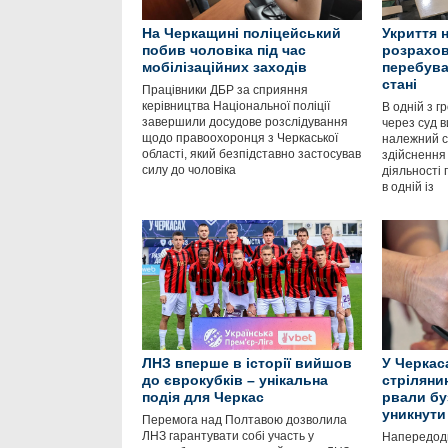
На Черкащині поліцейський
Укриття 
побив чоловіка під час
розрахов
мобілізаційних заходів
перебува
стані
Працівники ДБР за сприяння
керівництва Національної поліції
В одній з 
завершили досудове розслідування
через суд 
щодо правоохоронця з Черкаської
належний ст
області, який безпідставно застосував
здійснення
силу до чоловіка
діяльності
в одній із
ЛНЗ вперше в історії вийшов
У Черкас
до єврокубків – унікальна
стрілянин
подія для Черкас
рвали бу
уникнути
Перемога над Полтавою дозволила
ЛНЗ гарантувати собі участь у
Напередодн