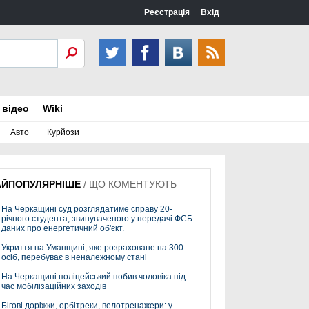
Реєстрація
Вхід
 відео
Wiki
Авто
Курйози
АЙПОПУЛЯРНІШЕ
/
ЩО КОМЕНТУЮТЬ
На Черкащині суд розглядатиме справу 20-
річного студента, звинуваченого у передачі ФСБ
даних про енергетичний об'єкт.
Укриття на Уманщині, яке розраховане на 300
осіб, перебуває в неналежному стані
На Черкащині поліцейський побив чоловіка під
час мобілізаційних заходів
Бігові доріжки, орбітреки, велотренажери: у