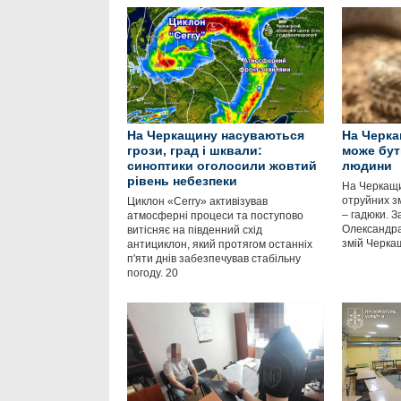
На Черкащину насуваються
На Черкащ
грози, град і шквали:
може бут
синоптики оголосили жовтий
людини
рівень небезпеки
На Черкащи
отруйних з
Циклон «Cerry» активізував
– гадюки. 
атмосферні процеси та поступово
Олександра
витісняє на південний схід
змій Черка
антициклон, який протягом останніх
п'яти днів забезпечував стабільну
погоду. 20