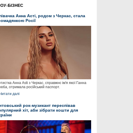
ОУ-БІЗНЕС
півачка Анна Асті, родом з Черкас, стала
ромадянкою Росії
тистка Анна Asti з Черкас, справжнє ім'я якої Ганна
юба, отримала російський паспорт.
Читати далі
итовський рок-музикант переспівав
опулярний хіт, аби зібрати кошти для
країни