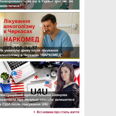
Захворюваність на кір в Україні зростає: як
захиститися?
Як уникнути зриву після лікування
алкоголізму в Черкасах “НАРКОМЕД”
Імміграційний адвокат Альона Шевцова
розповіла про легальні способи залишитися
в США після скасування U4U
Всі новини про стиль життя