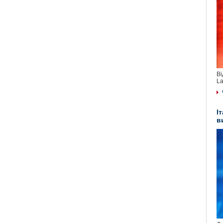
Ві
La
І
в