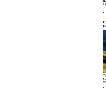
До
як
ро
С
Н
Су
до
вж