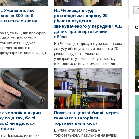
на Уманщині, яке
На Черкащині суд
ане на 300 осіб,
розглядатиме справу 20-
є в неналежному
річного студента,
звинуваченого у передачі ФСБ
С
даних про енергетичний
громад Уманщини прокурори
об'єкт.
вимагають привести в
ан укриття. Під час
На Черкащині прокуратура направила
 представницької
до суду обвинувальний акт проти 20-
 прокурори встановили, що
річного студента місцевого
університету, якого звинувачують у
вчиненні злочину державної зради.
ах чоловік відкрив
Пожежа в центрі Умані: через
у по дітях, бо ті
генератор загорівся
зок: чи вдалося
торговельний кіоск
 жертв
В Умані сталася пожежа у
торговельному павільйоні на вулиці
і у Черкасах місцевий