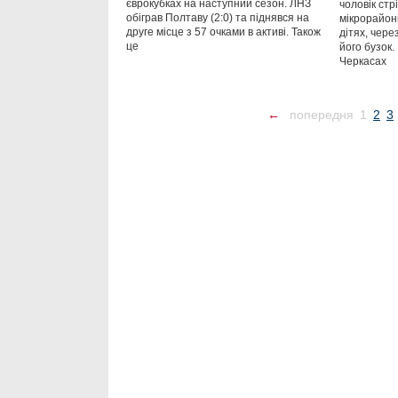
єврокубках на наступний сезон. ЛНЗ
чоловік стр
обіграв Полтаву (2:0) та піднявся на
мікрорайоні
друге місце з 57 очками в активі. Також
дітях, чере
це
його бузок. 
Черкасах
←
попередня
1
2
3