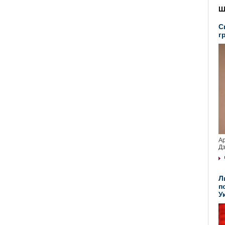
Ш
С
г
Ар
Дз
Л
п
У