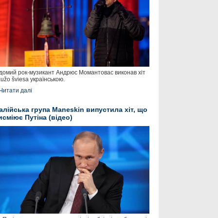
домий рок-музикант Андрюс Момантовас виконав хіт
užo šviesa українською.
Читати далі
талійська група Maneskin випустила хіт, що
исміює Путіна (відео)