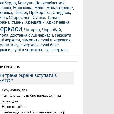
леберда
,
Корсунь-Шевченківський
,
сянка
,
Маньківка
,
Мліїв
,
Монастирище
,
чаївка
,
Пекарі
,
Прохорівка
,
Свидівок
,
іла
,
Старосілля
,
Сушки
,
Тальне
,
раїна
,
Умань
,
Хрещатик
,
Христинівка
,
еркаси
,
Чигирин
,
Чорнобай
,
пола
,
доставка суші черкаси
,
заказати
ші черкаси
,
замовити суші в черкасах
,
мовити суші черкаси
,
суші бокс
ркаси
,
суші в черкасах
,
суші черкаси
ПИТУВАННЯ
Чи треба Україні вступати в
НАТО?
Безумовно, так
Так, але це потрібно вирішувати на
ферендумі
Ні, не потрібно
Треба відновити Варшавський договір