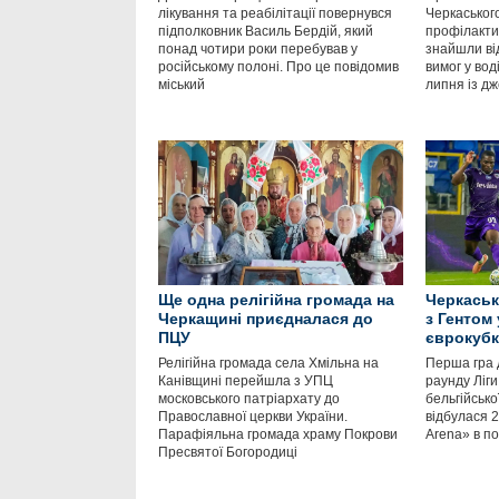
лікування та реабілітації повернувся
Черкаськог
підполковник Василь Бердій, який
профілакти
понад чотири роки перебував у
знайшли від
російському полоні. Про це повідомив
вимог у воді
міський
липня із д
Ще одна релігійна громада на
Черкаськ
Черкащині приєдналася до
з Гентом
ПЦУ
єврокубк
Релігійна громада села Хмільна на
Перша гра д
Канівщині перейшла з УПЦ
раунду Ліг
московського патріархату до
бельгійсько
Православної церкви України.
відбулася 2
Парафіяльна громада храму Покрови
Arena» в п
Пресвятої Богородиці