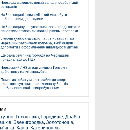
Черкасах відкриють новий зал для реабілітації
ветеранів
На Черкащині є вид змії, який може бути
небезпечним для людини
На Черкащину насуваються грози, град і шквали:
синоптики оголосили жовтий рівень небезпеки
7 тисяч доларів за «вирішення питання»: на
Черкащині затримали чоловіка, який обіцяв
допомогти з оформленням інвалідності дитині
Ще одна релігійна громада на Черкащині
приєдналася до ПЦУ
Черкаський ЛНЗ зіграв унічию з Гентом у
дебютному матчі єврокубків
Помістив собак у мішок і забив до смерті
пляшкою: суд призначив чоловіку 5 років
позбавлення волі з випробуванням
ЕМИ
тутіно
,
Головківка
,
Городище
,
Драбів
,
ашків
,
Звенигородка
,
Золотоноша
,
м’янка
,
Канів
,
Катеринопіль
,