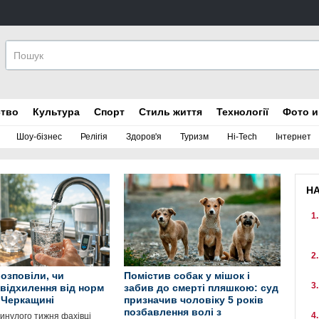
ство
Культура
Спорт
Стиль життя
Технології
Фото и
Шоу-бізнес
Релігія
Здоров'я
Туризм
Hi-Tech
Інтернет
Н
розповіли, чи
Помістив собак у мішок і
відхилення від норм
забив до смерті пляшкою: суд
а Черкащині
призначив чоловіку 5 років
позбавлення волі з
инулого тижня фахівці