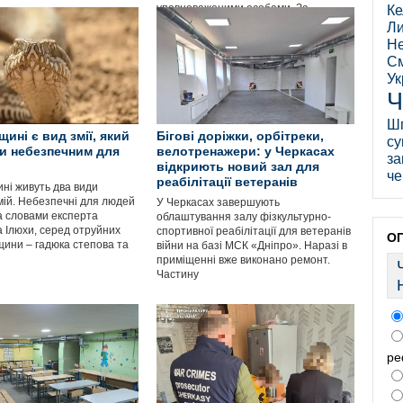
уповноваженими особами. За
Ке
Ли
Не
См
Ук
Ч
Ш
ині є вид змії, який
Бігові доріжки, орбітреки,
су
и небезпечним для
велотренажери: у Черкасах
за
відкриють новий зал для
че
реабілітації ветеранів
ні живуть два види
мій. Небезпечні для людей
У Черкасах завершують
За словами експерта
облаштування залу фізкультурно-
 Ілюхи, серед отруйних
спортивної реабілітації для ветеранів
О
щини – гадюка степова та
війни на базі МСК «Дніпро». Наразі в
приміщенні вже виконано ремонт.
Частину
ре