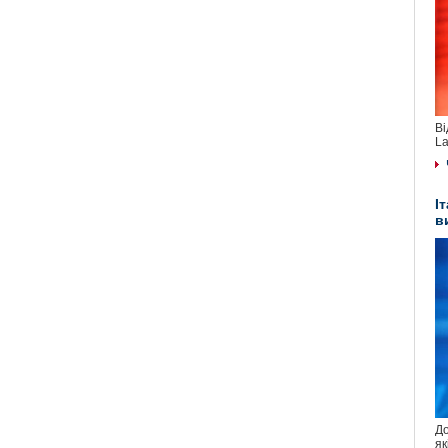
Ві
La
І
в
До
як