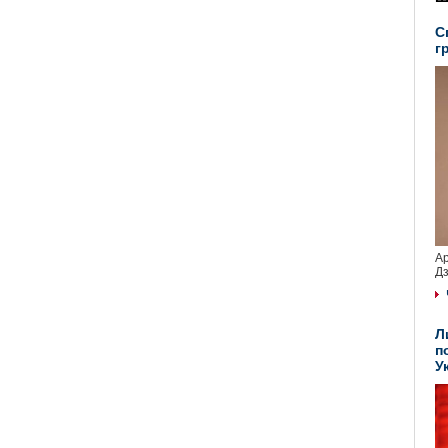
С
г
Ар
Дз
Л
п
У