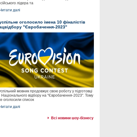
сійського лідера та
Читати далі
успільне оголосило імена 10 фіналістів
ацвідбору "Євробачення-2023"
спільний мовник продовжує свою роботу у підготовці
 Національного відбору на "Євробачення-2023". Тому
е оголосили список
Читати далі
Всі новини шоу-бізнесу