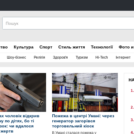
ство
Культура
Спорт
Стиль життя
Технології
Фото и
Шоу-бізнес
Релігія
Здоров'я
Туризм
Hi-Tech
Інтернет
Н
ах чоловік відкрив
Пожежа в центрі Умані: через
у по дітях, бо ті
генератор загорівся
зок: чи вдалося
торговельний кіоск
 жертв
В Умані сталася пожежа у