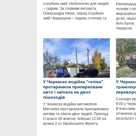
отруйних змій. Небезпечні для людей
Напередодн
– гадюки. За словами експерта
чоловік стр
Олександра Ілюхи, серед отруйних
мікрорайоні
змій Черкащини – гадюка степова та
дітях, чере
його бузок. 
Черкасах
У Черкасах водійка “геліка”
У Черкас
протаранила припарковане
транспор
авто і наїхала на двох
переворо
пішоходів
Сьогодні вр
8:00 у Черк
У Черкасах водійка автомобіля
В’ячеслава 
Mercedes протаранила припарковану
зіткнення д
автівку та збила двох людей. Пригода
результаті 
сталася 28 жовтня, близько 12:00 на
вулиці 2-го Українського Фронту.