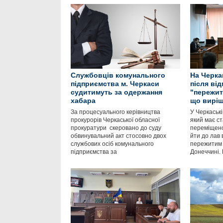
Службовців комунального
На Черка
підприємства м. Черкаси
після ві
судитимуть за одержання
"пережит
хабара
що виріш
За процесуального керівництва
У Черкаські
прокурорів Черкаської обласної
який має с
прокуратури скеровано до суду
переміщено
обвинувальний акт стосовно двох
йти до лав 
службових осіб комунального
пережитим 
підприємства за
Донеччині.