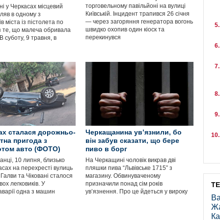
торговельному павільйоні на вулиці
і у Черкасах місцевий
Київській. Інцидент трапився 26 січня
іляв в одному з
— через загоряння генератора вогонь
в міста із пістолета по
швидко охопив один кіоск та
з те, що малеча обривала
перекинувся
В суботу, 9 травня, в
ах сталася дорожньо-
Черкащанина ув’язнили, бо
тна пригода з
він забув сказати, що бере
том авто (ФОТО)
пиво в борг
анці, 10 липня, близько
На Черкащині чоловік викрав дві
асах на перехресті вулиць
пляшки пива “Львівське 1715” з
Галви та Чіковані сталося
магазину. Обвинуваченому
вох легковиків. У
призначили понад сім років
Т
аварії одна з машин
ув’язнення. Про це йдеться у вироку
Ва
Ж
Ка