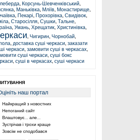
леберда
,
Корсунь-Шевченківський
,
сянка
,
Маньківка
,
Мліїв
,
Монастирище
,
чаївка
,
Пекарі
,
Прохорівка
,
Свидівок
,
іла
,
Старосілля
,
Сушки
,
Тальне
,
раїна
,
Умань
,
Хрещатик
,
Христинівка
,
еркаси
,
Чигирин
,
Чорнобай
,
пола
,
доставка суші черкаси
,
заказати
ші черкаси
,
замовити суші в черкасах
,
мовити суші черкаси
,
суші бокс
ркаси
,
суші в черкасах
,
суші черкаси
ПИТУВАННЯ
Оцініть наш портал
Найкращий з новостних
Непоганий сайт
Влаштовує... але...
Зустрічав і трохи краще
Зовсім не сподобався