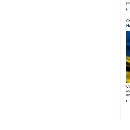
ро
С
Н
Су
до
вж