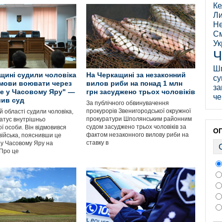
Ке
Ли
Не
См
Ук
Ч
Ш
щині судили чоловіка
На Черкащині за незаконний
су
дмови воювати через
вилов риби на понад 1 млн
за
е у Часовому Яру" —
грн засуджено трьох чоловіків
че
ив суд
За публічного обвинувачення
прокурорів Звенигородської окружної
й області судили чоловіка,
прокуратури Шполянським районним
татус внутрішньо
судом засуджено трьох чоловіків за
ї особи. Він відмовився
О
фактом незаконного вилову риби на
війська, пояснивши це
ставку в
у Часовому Яру на
 Про це