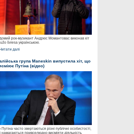
домий рок-музикант Андрюс Момантовас виконав хіт
užo šviesa українською.
Читати далі
талійська група Maneskin випустила хіт, що
исміює Путіна (відео)
 Путіна часто звертаються різні публічні особистості,
і намагаються привселюдно висміяти діяльність