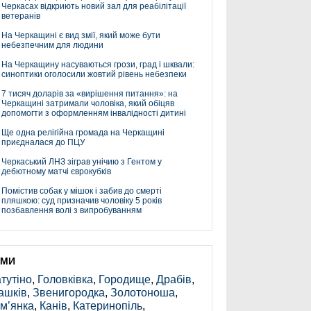
Черкасах відкриють новий зал для реабілітації
ветеранів
На Черкащині є вид змії, який може бути
небезпечним для людини
На Черкащину насуваються грози, град і шквали:
синоптики оголосили жовтий рівень небезпеки
7 тисяч доларів за «вирішення питання»: на
Черкащині затримали чоловіка, який обіцяв
допомогти з оформленням інвалідності дитині
Ще одна релігійна громада на Черкащині
приєдналася до ПЦУ
Черкаський ЛНЗ зіграв унічию з Гентом у
дебютному матчі єврокубків
Помістив собак у мішок і забив до смерті
пляшкою: суд призначив чоловіку 5 років
позбавлення волі з випробуванням
ЕМИ
тутіно
,
Головківка
,
Городище
,
Драбів
,
ашків
,
Звенигородка
,
Золотоноша
,
м’янка
,
Канів
,
Катеринопіль
,