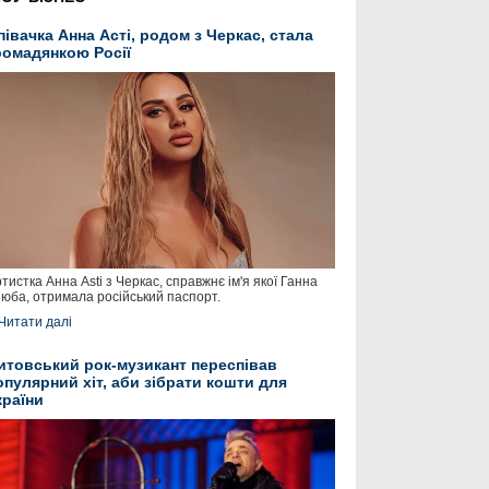
півачка Анна Асті, родом з Черкас, стала
ромадянкою Росії
тистка Анна Asti з Черкас, справжнє ім'я якої Ганна
юба, отримала російський паспорт.
Читати далі
итовський рок-музикант переспівав
опулярний хіт, аби зібрати кошти для
країни