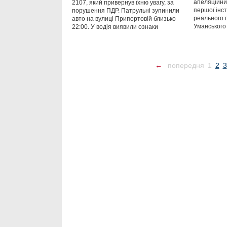
апеляційний
2107, який привернув їхню увагу, за
першої інст
порушення ПДР. Патрульні зупинили
реального 
авто на вулиці Припортовій близько
Уманського
22:00. У водія виявили ознаки
←
попередня
1
2
3