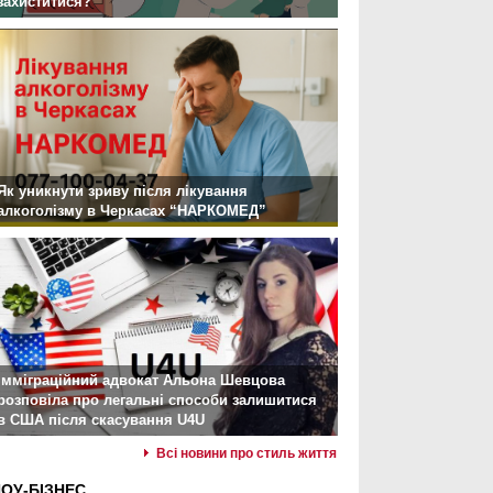
захиститися?
Як уникнути зриву після лікування
алкоголізму в Черкасах “НАРКОМЕД”
Імміграційний адвокат Альона Шевцова
розповіла про легальні способи залишитися
в США після скасування U4U
Всі новини про стиль життя
ОУ-БІЗНЕС