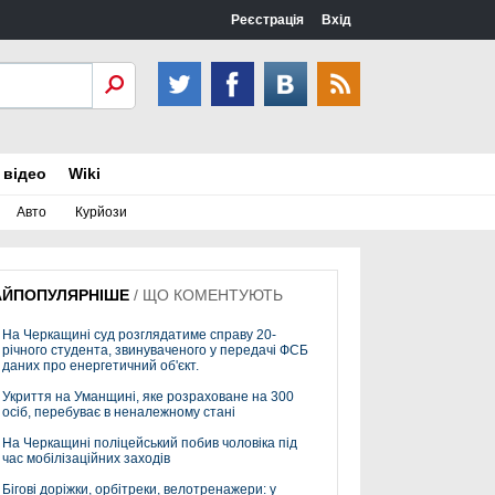
Реєстрація
Вхід
 відео
Wiki
Авто
Курйози
АЙПОПУЛЯРНІШЕ
/
ЩО КОМЕНТУЮТЬ
На Черкащині суд розглядатиме справу 20-
річного студента, звинуваченого у передачі ФСБ
даних про енергетичний об'єкт.
Укриття на Уманщині, яке розраховане на 300
осіб, перебуває в неналежному стані
На Черкащині поліцейський побив чоловіка під
час мобілізаційних заходів
Бігові доріжки, орбітреки, велотренажери: у