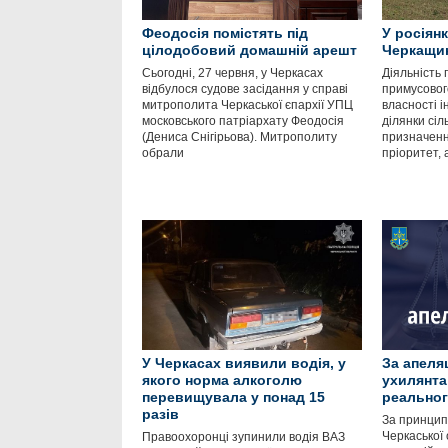
Феодосія помістять під
У росіян
цілодобовий домашній арешт
Черкащи
Сьогодні, 27 червня, у Черкасах
Діяльність
відбулося судове засідання у справі
примусовог
митрополита Черкаської єпархії УПЦ
власності і
московського патріархату Феодосія
ділянки сіл
(Дениса Снігірьова). Митрополиту
призначенн
обрали
пріоритет, 
У Черкасах виявили водія, у
За апеля
якого норма алкоголю
ухилянта
перевищувала у понад 15
реальног
разів
За принципо
Черкаської
Правоохоронці зупинили водія ВАЗ