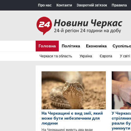
Про нас
Контакти
Зворотній зв'язок
Правила
Головна
Політика
Економіка
Суспіль
Черкаси та область
Україна
Європа
У світі
На Черкащині є вид змії, який
У Черкас
може бути небезпечним для
стрілянин
людини
рвали бу
уникнути
На Черкащині живуть два види