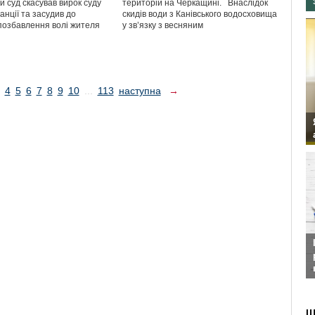
 суд скасував вирок суду
територій на Черкащині. Внаслідок
анції та засудив до
скидів води з Канівського водосховища
позбавлення волі жителя
у зв’язку з весняним
4
5
6
7
8
9
10
...
113
наступна
→
Ш