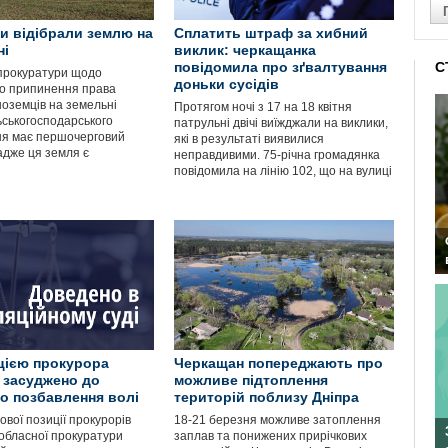
ки відібрали землю на
Сплатить штраф за хибний
ні
виклик: черкащанка
повідомила про зґвалтування
С
 прокуратури щодо
доньки сусідів
о припинення права
ноземців на земельні
Протягом ночі з 17 на 18 квітня
ьськогосподарського
патрульні двічі виїжджали на виклики,
я має першочерговий
які в результаті виявилися
адже ця земля є
неправдивими. 75-річна громадянка
повідомила на лінію 102, що на вулиці
цією прокурора
Черкащан попереджають про
 засуджено до
можливе підтоплення
о позбавлення волі
територій поблизу Дніпра
вої позиції прокурорів
18-21 березня можливе затоплення
 обласної прокуратури
заплав та понижених прирічкових