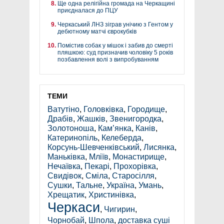
Ще одна релігійна громада на Черкащині
приєдналася до ПЦУ
Черкаський ЛНЗ зіграв унічию з Гентом у
дебютному матчі єврокубків
Помістив собак у мішок і забив до смерті
пляшкою: суд призначив чоловіку 5 років
позбавлення волі з випробуванням
ТЕМИ
Ватутіно
,
Головківка
,
Городище
,
Драбів
,
Жашків
,
Звенигородка
,
Золотоноша
,
Кам’янка
,
Канів
,
Катеринопіль
,
Келеберда
,
Корсунь-Шевченківський
,
Лисянка
,
Маньківка
,
Мліїв
,
Монастирище
,
Нечаївка
,
Пекарі
,
Прохорівка
,
Свидівок
,
Сміла
,
Старосілля
,
Сушки
,
Тальне
,
Україна
,
Умань
,
Хрещатик
,
Христинівка
,
Черкаси
,
Чигирин
,
Чорнобай
,
Шпола
,
доставка суші