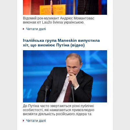
Відомий рок-музикант Андрюс Момантовас
виконав хіт Laužo šviesa українською.
Читати далі
Італійська група Maneskin випустила
хіт, що висміює Путіна (відео)
До Путіна часто звертаються різні публічні
особистості, які намагаються привселюдно
висміяти діяльність російського лідера та
Читати далі