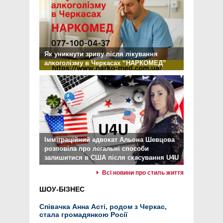
Як уникнути зриву після лікування
алкоголізму в Черкасах “НАРКОМЕД”
Імміграційний адвокат Альона Шевцова
розповіла про легальні способи
залишитися в США після скасування U4U
Всі новини про стиль життя
ШОУ-БІЗНЕС
Співачка Анна Асті, родом з Черкас,
стала громадянкою Росії