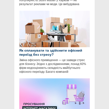
популярність Sushi Master у Харкові — не
результат реклами чи моди. Це вибудувана
Як спланувати та здійснити офісний
переїзд без стресу?
Зміна офісного приміщення — це завжди стрес
для бізнесу. Згідно з дослідженнями, понад 60%
фірм недооцінюють складність майбутнього
офісного переїзду. Багато компаній