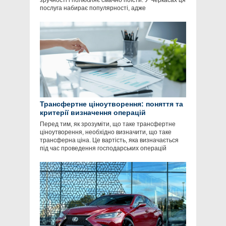
зручності і полюбляє смачно поїсти. У Черкасах ця
послуга набирає популярності, адже
Трансфертне ціноутворення: поняття та
критерії визначення операцій
Перед тим, як зрозуміти, що таке трансфертне
ціноутворення, необхідно визначити, що таке
трансферна ціна. Це вартість, яка визначається
під час проведення господарських операцій