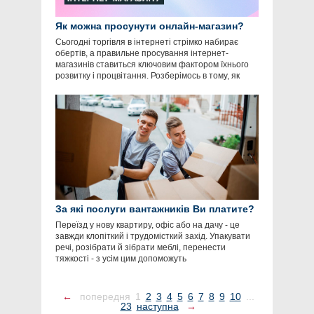
Як можна просунути онлайн-магазин?
Сьогодні торгівля в інтернеті стрімко набирає
обертів, а правильне просування інтернет-
магазинів ставиться ключовим фактором їхнього
розвитку і процвітання. Розберімось в тому, як
За які послуги вантажників Ви платите?
Переїзд у нову квартиру, офіс або на дачу - це
завжди клопіткий і трудомісткий захід. Упакувати
речі, розібрати й зібрати меблі, перенести
тяжкості - з усім цим допоможуть
←
попередня
1
2
3
4
5
6
7
8
9
10
...
23
наступна
→