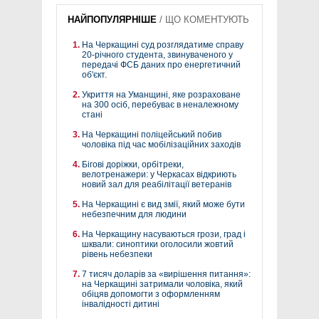
НАЙПОПУЛЯРНІШЕ
/
ЩО КОМЕНТУЮТЬ
На Черкащині суд розглядатиме справу
20-річного студента, звинуваченого у
передачі ФСБ даних про енергетичний
об'єкт.
Укриття на Уманщині, яке розраховане
на 300 осіб, перебуває в неналежному
стані
На Черкащині поліцейський побив
чоловіка під час мобілізаційних заходів
Бігові доріжки, орбітреки,
велотренажери: у Черкасах відкриють
новий зал для реабілітації ветеранів
На Черкащині є вид змії, який може бути
небезпечним для людини
На Черкащину насуваються грози, град і
шквали: синоптики оголосили жовтий
рівень небезпеки
7 тисяч доларів за «вирішення питання»:
на Черкащині затримали чоловіка, який
обіцяв допомогти з оформленням
інвалідності дитині