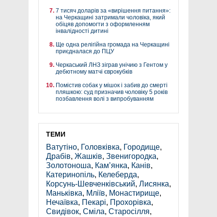
7 тисяч доларів за «вирішення питання»:
на Черкащині затримали чоловіка, який
обіцяв допомогти з оформленням
інвалідності дитині
Ще одна релігійна громада на Черкащині
приєдналася до ПЦУ
Черкаський ЛНЗ зіграв унічию з Гентом у
дебютному матчі єврокубків
Помістив собак у мішок і забив до смерті
пляшкою: суд призначив чоловіку 5 років
позбавлення волі з випробуванням
ТЕМИ
Ватутіно
,
Головківка
,
Городище
,
Драбів
,
Жашків
,
Звенигородка
,
Золотоноша
,
Кам’янка
,
Канів
,
Катеринопіль
,
Келеберда
,
Корсунь-Шевченківський
,
Лисянка
,
Маньківка
,
Мліїв
,
Монастирище
,
Нечаївка
,
Пекарі
,
Прохорівка
,
Свидівок
,
Сміла
,
Старосілля
,