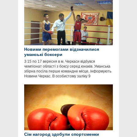
Новими перемогами відзначилися
уманські боксери
З 15 по 17 вересня в м. Черкаси відбувся
чемпіонат області з боксу серед юнаків. Уманська
збірна посіла перше командне місце, інформують
Новини Черкас. В особистому заліку 9
Сім нагород здобули спортсменки