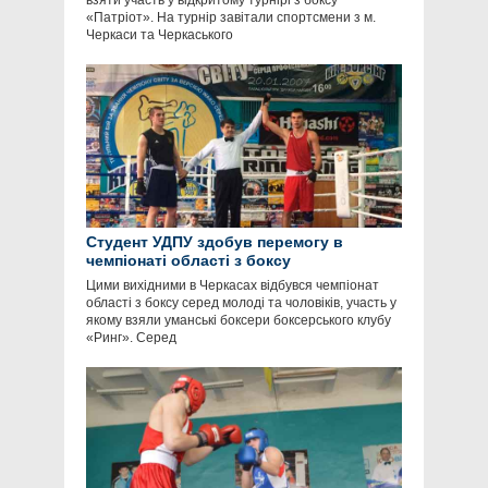
взяти участь у відкритому турнірі з боксу
«Патріот». На турнір завітали спортсмени з м.
Черкаси та Черкаського
Студент УДПУ здобув перемогу в
чемпіонаті області з боксу
Цими вихідними в Черкасах відбувся чемпіонат
області з боксу серед молоді та чоловіків, участь у
якому взяли уманські боксери боксерського клубу
«Ринг». Серед