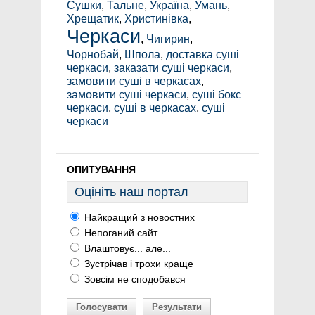
Сушки
,
Тальне
,
Україна
,
Умань
,
Хрещатик
,
Христинівка
,
Черкаси
,
Чигирин
,
Чорнобай
,
Шпола
,
доставка суші
черкаси
,
заказати суші черкаси
,
замовити суші в черкасах
,
замовити суші черкаси
,
суші бокс
черкаси
,
суші в черкасах
,
суші
черкаси
ОПИТУВАННЯ
Оцініть наш портал
Найкращий з новостних
Непоганий сайт
Влаштовує... але...
Зустрічав і трохи краще
Зовсім не сподобався
Голосувати
Результати