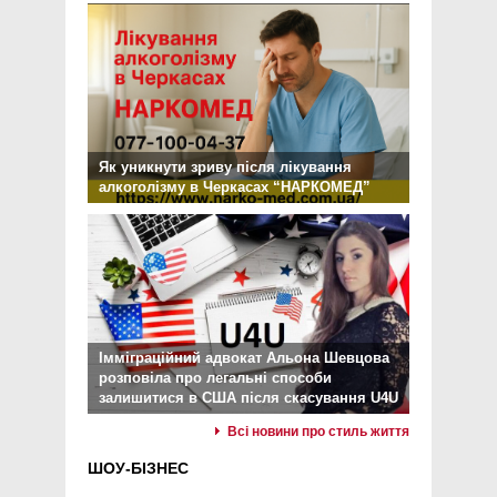
Як уникнути зриву після лікування
алкоголізму в Черкасах “НАРКОМЕД”
Імміграційний адвокат Альона Шевцова
розповіла про легальні способи
залишитися в США після скасування U4U
Всі новини про стиль життя
ШОУ-БІЗНЕС