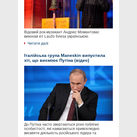
Відомий рок-музикант Андрюс Момантовас
виконав хіт Laužo šviesa українською.
Читати далі
Італійська група Maneskin випустила
хіт, що висміює Путіна (відео)
До Путіна часто звертаються різні публічні
особистості, які намагаються привселюдно
висміяти діяльність російського лідера та