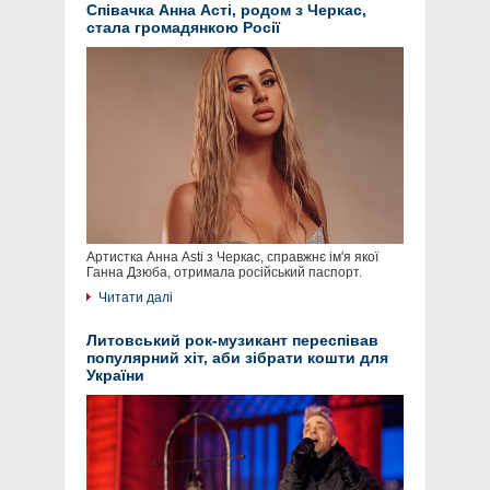
Співачка Анна Асті, родом з Черкас,
стала громадянкою Росії
Артистка Анна Asti з Черкас, справжнє ім'я якої
Ганна Дзюба, отримала російський паспорт.
Читати далі
Литовський рок-музикант переспівав
популярний хіт, аби зібрати кошти для
України