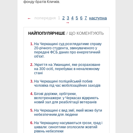
фонду братів Кличків.
←
попередня
1
2
3
4
5
6
7
наступна
→
НАЙПОПУЛЯРНІШЕ
/
ЩО КОМЕНТУЮТЬ
На Черкащині суд розглядатиме справу
20-річного студента, звинуваченого у
передачі ФСБ даних про енергетичний
об'єкт.
Укриття на Уманщині, яке розраховане
на 300 осіб, перебуває в неналежному
стані
На Черкащині поліцейський побив
чоловіка під час мобілізаційних заходів
Бігові доріжки, орбітреки,
велотренажери: у Черкасах відкриють
новий зал для реабілітації ветеранів
На Черкащині є вид змії, який може бути
небезпечним для людини
На Черкащину насуваються грози, град і
шквали: синоптики оголосили жовтий
рівень небезпеки