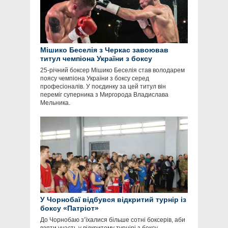
Мішико Беселія з Черкас завоював
титул чемпіона України з боксу
25-річний боксер Мішико Беселія став володарем
поясу чемпіона України з боксу серед
професіоналів. У поєдинку за цей титул він
переміг суперника з Миргорода Владислава
Мельника.
У Чорнобаї відбувся відкритий турнір із
боксу «Патріот»
До Чорнобаю з’їхалися більше сотні боксерів, аби