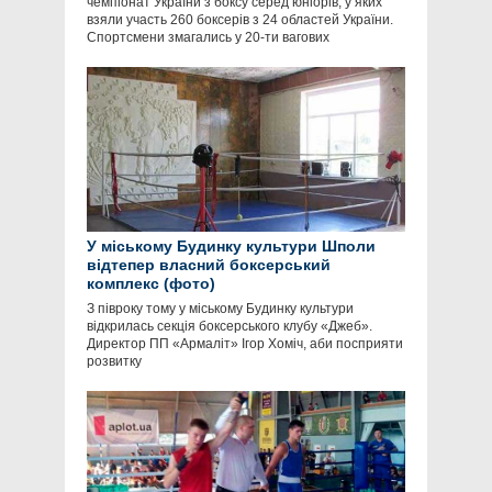
чемпіонат України з боксу серед юніорів, у яких
взяли участь 260 боксерів з 24 областей України.
Спортсмени змагались у 20-ти вагових
У міському Будинку культури Шполи
відтепер власний боксерський
комплекс (фото)
З півроку тому у міському Будинку культури
відкрилась секція боксерського клубу «Джеб».
Директор ПП «Армаліт» Ігор Хоміч, аби посприяти
розвитку