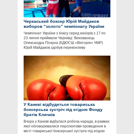
Черкаський боксер Юрій Майдаков
виборов “золото” чемпіонату України
Чемпіонат України з боксу серед юніорів з 17 по
23 липня приймали Чернівці. Вихованець
Олександра Піскуна (КДЮСШ «Вікторія» ЧМР)
Юрій Майдаков здобув переконливу
У Каневі відбудеться товариська
боксерська зустріч під егідою Фонду
братів Кличків
Вчора у Каневі відбулася робоча нарада, в рамках
якої обговорювалися перспективи проведення в
місті товариської боксерської зустрічі під егідою