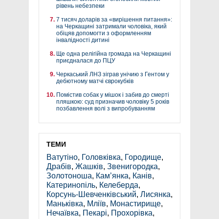
рівень небезпеки
7 тисяч доларів за «вирішення питання»:
на Черкащині затримали чоловіка, який
обіцяв допомогти з оформленням
інвалідності дитині
Ще одна релігійна громада на Черкащині
приєдналася до ПЦУ
Черкаський ЛНЗ зіграв унічию з Гентом у
дебютному матчі єврокубків
Помістив собак у мішок і забив до смерті
пляшкою: суд призначив чоловіку 5 років
позбавлення волі з випробуванням
ТЕМИ
Ватутіно
,
Головківка
,
Городище
,
Драбів
,
Жашків
,
Звенигородка
,
Золотоноша
,
Кам’янка
,
Канів
,
Катеринопіль
,
Келеберда
,
Корсунь-Шевченківський
,
Лисянка
,
Маньківка
,
Мліїв
,
Монастирище
,
Нечаївка
,
Пекарі
,
Прохорівка
,