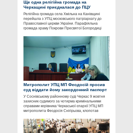
Ще одна релігійна громада на
Черкащині приєдналася до ПЦУ
Релігійна громада села Хмільна на Канівщині
перейшла з УПЦ московського патріархату до
Православної церкви України. Парафіяльна
громада храму Покрови Пресвятої Богородиці
Митрополит УПЦ МП Феодосій просив
суд віддати йому закордонний паспорт
У Соснівському районному суді Черкас 9 жовтня
захисник судимого за чотирма кримінальними
справами керівника Черкаської єпархії УПЦ МП
митрополита Феодосія Снігірьова, клопотав