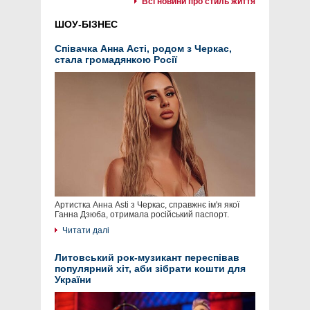
Всі новини про стиль життя
ШОУ-БІЗНЕС
Співачка Анна Асті, родом з Черкас,
стала громадянкою Росії
Артистка Анна Asti з Черкас, справжнє ім'я якої
Ганна Дзюба, отримала російський паспорт.
Читати далі
Литовський рок-музикант переспівав
популярний хіт, аби зібрати кошти для
України