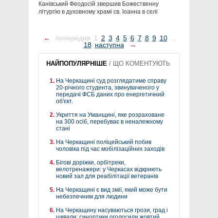
Канівський Феодосій звершив Божественну
літургію в духовному храмі св. Іоанна в селі
←
попередня
1
2
3
4
5
6
7
8
9
10
...
18
наступна
→
НАЙПОПУЛЯРНІШЕ
/
ЩО КОМЕНТУЮТЬ
На Черкащині суд розглядатиме справу
20-річного студента, звинуваченого у
передачі ФСБ даних про енергетичний
об'єкт.
Укриття на Уманщині, яке розраховане
на 300 осіб, перебуває в неналежному
стані
На Черкащині поліцейський побив
чоловіка під час мобілізаційних заходів
Бігові доріжки, орбітреки,
велотренажери: у Черкасах відкриють
новий зал для реабілітації ветеранів
На Черкащині є вид змії, який може бути
небезпечним для людини
На Черкащину насуваються грози, град і
шквали: синоптики оголосили жовтий