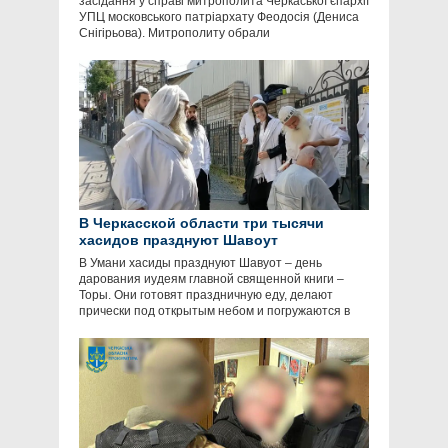
засідання у справі митрополита Черкаської єпархії
УПЦ московського патріархату Феодосія (Дениса
Снігірьова). Митрополиту обрали
В Черкасской области три тысячи
хасидов празднуют Шавоут
В Умани хасиды празднуют Шавуот – день
дарования иудеям главной священной книги –
Торы. Они готовят праздничную еду, делают
прически под открытым небом и погружаются в