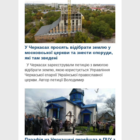
У Черкасах просять відібрати землю у
московської церкви та знести споруди,
які там зведені
У Черкасах зареєстрували петицію з вимогою
відібрати землю, якою користується Управління
Черкаської єпархії Української православної
церкви. Автор петиції Володимир
Парафія на Черкащині перейшла в ПЦУ з