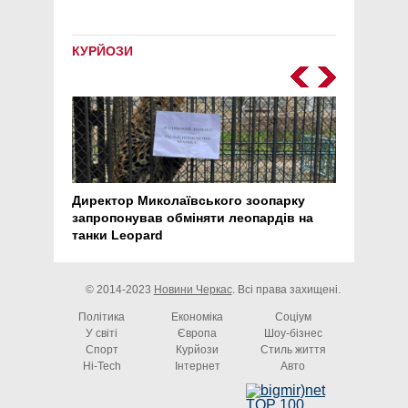
КУРЙОЗИ
Директор Миколаївського зоопарку
Перс
запропонував обміняти леопардів на
30 ро
танки Leopard
арте
© 2014-2023
Новини Черкас
. Всі права захищені.
Політика
Економіка
Соціум
У світі
Європа
Шоу-бізнес
Спорт
Курйози
Стиль життя
Hi-Tech
Інтернет
Авто