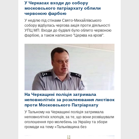
У Черкасах входи до собору
московського патріархату облили
червоною фарбою
У неділю під стінами Свято-Михайлівського
собору відбулась чергова акція проти діяльності
УПЦ МП. Входи до будівлі було облито червоною
фарбою, а також написано "Церква на крові".
На Черкащині поліція затримала
неповнолітніх за розклеювання листівок
проти Московського Патріархату
У Тальному на Черкащині поліція затримала
неповнолітніх хлопців, за те, що вони розвішували
оголошення про молебень за Україну та збори
громади на тему «Тальнівщина без