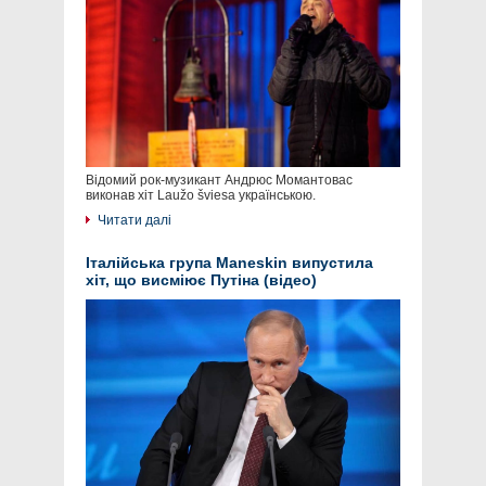
Відомий рок-музикант Андрюс Момантовас
виконав хіт Laužo šviesa українською.
Читати далі
Італійська група Maneskin випустила
хіт, що висміює Путіна (відео)