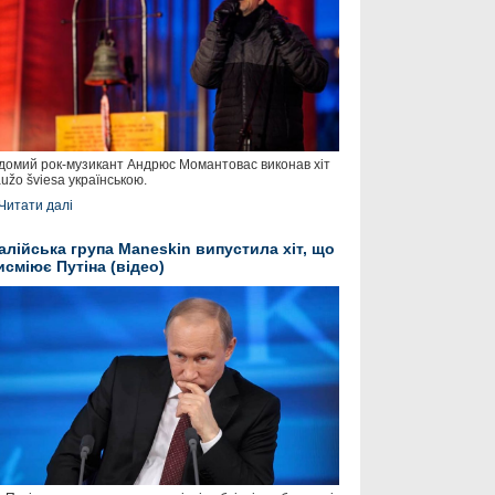
домий рок-музикант Андрюс Момантовас виконав хіт
užo šviesa українською.
Читати далі
талійська група Maneskin випустила хіт, що
исміює Путіна (відео)