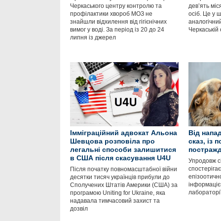
Черкаського центру контролю та
дев’ять міс
профілактики хвороб МОЗ не
осіб. Це у ш
знайшли відхилення від гігієнічних
аналогічний
вимог у воді. За період із 20 до 24
Черкаській 
липня із джерел
Імміграційний адвокат Альона
Від напа
Шевцова розповіла про
сказ, із 
легальні способи залишитися
постражд
в США після скасування U4U
Упродовж сі
спостеріга
Після початку повномасштабної війни
епізоотично
десятки тисяч українців прибули до
інформаціє
Сполучених Штатів Америки (США) за
лабораторі
програмою Uniting for Ukraine, яка
надавала тимчасовий захист та
дозвіл