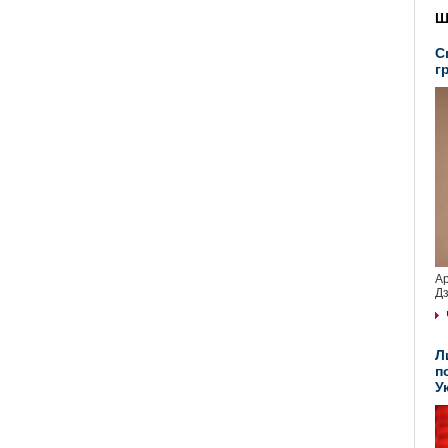
Ш
С
г
Ар
Дз
Л
п
У