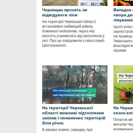
Черкащан просять не
Випадок 
відвідувати ліси
хвора ди
лікуванні
На території Черкаської області
встановився найвищий рівень
Цього року
пожежної небезпеки, через яку
зареєстров
просять утриматись від прогулянок у
на правець 
лісі. Про це повідомили у пресслужбі
Уманського
Центрального
внаслідок в
проявів
На території Черкаської
На Черка
області можливі підтоплення
сезон кл
заплав і понижених територій
Початок кві
біля річок.
жителів Чер
аномальною
В умовах повені, паводка, при