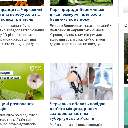
правця на Черкащині:
Парк природи Беремицьке –
тина перебувала на
цікаві екскурсії для вас в
 понад три місяці
будь-яку пору року
С
 на Черкащині було
Екопарк Беремицьке, розташований у
ано випадок захворювання
мальовничій Чернігівській області
у 13-річної жительки
України, є ідеальним місцем для
 району. Хвора дитина
відпочинку за містом сім’єю, в колі
ажкого стану, за рахунок
друзів. Унікальне місце поєднує
щині розпочався
Черкаська область посідає
іщів
девʼяте місце за рівнем
захворюваності на
тня 2024 року здивував
туберкульоз в Україні
кас та всієї області
, по літньому теплою
Майже пів тисячі нових випадків