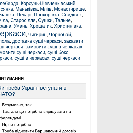
леберда
,
Корсунь-Шевченківський
,
сянка
,
Маньківка
,
Мліїв
,
Монастирище
,
чаївка
,
Пекарі
,
Прохорівка
,
Свидівок
,
іла
,
Старосілля
,
Сушки
,
Тальне
,
раїна
,
Умань
,
Хрещатик
,
Христинівка
,
еркаси
,
Чигирин
,
Чорнобай
,
пола
,
доставка суші черкаси
,
заказати
ші черкаси
,
замовити суші в черкасах
,
мовити суші черкаси
,
суші бокс
ркаси
,
суші в черкасах
,
суші черкаси
ПИТУВАННЯ
Чи треба Україні вступати в
НАТО?
Безумовно, так
Так, але це потрібно вирішувати на
ферендумі
Ні, не потрібно
Треба відновити Варшавський договір