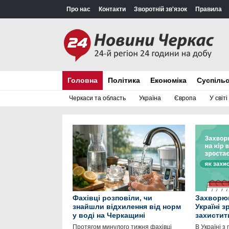
Про нас
Контакти
Зворотній зв'язок
Правила
Головна
Політика
Економіка
Суспіль
Черкаси та область
Україна
Європа
У світі
Фахівці розповіли, чи
Захворюв
знайшли відхилення від норм
Україні з
у воді на Черкащині
захистит
Протягом минулого тижня фахівці
В Україні з