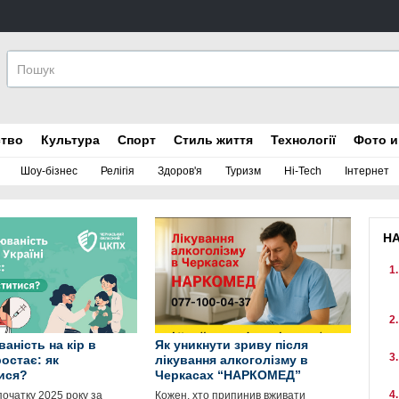
ство
Культура
Спорт
Стиль життя
Технології
Фото и
Шоу-бізнес
Релігія
Здоров'я
Туризм
Hi-Tech
Інтернет
Н
аність на кір в
Як уникнути зриву після
ростає: як
лікування алкоголізму в
ися?
Черкасах “НАРКОМЕД”
 початку 2025 року за
Кожен, хто припинив вживати