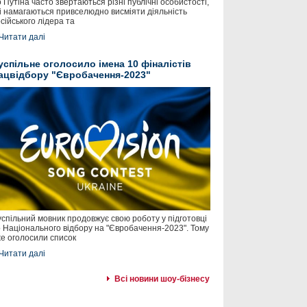
 Путіна часто звертаються різні публічні особистості,
і намагаються привселюдно висміяти діяльність
сійського лідера та
Читати далі
успільне оголосило імена 10 фіналістів
ацвідбору "Євробачення-2023"
спільний мовник продовжує свою роботу у підготовці
 Національного відбору на "Євробачення-2023". Тому
е оголосили список
Читати далі
Всі новини шоу-бізнесу