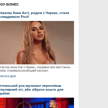
ОУ-БІЗНЕС
півачка Анна Асті, родом з Черкас, стала
ромадянкою Росії
тистка Анна Asti з Черкас, справжнє ім'я якої Ганна
юба, отримала російський паспорт.
Читати далі
итовський рок-музикант переспівав
опулярний хіт, аби зібрати кошти для
країни