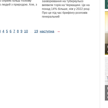
о сприяє більш тісному
захворювання на туберкульоз
ю людей з природою. Але, з
виявили торік на Черкащині. Це на
понад 14% більше, ніж у 2022 році.
Про це під час брифінгу розповів
генеральний
3
4
5
6
7
8
9
10
...
19
наступна
→