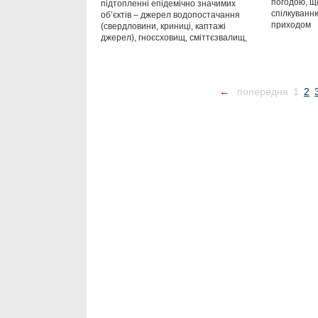
погодою, щ
підтопленні епідемічно значимих
спілкуванн
об’єктів – джерел водопостачання
приходом
(свердловини, криниці, каптажі
джерел), гноєсховищ, сміттєзвалищ,
←
попередня
1
2