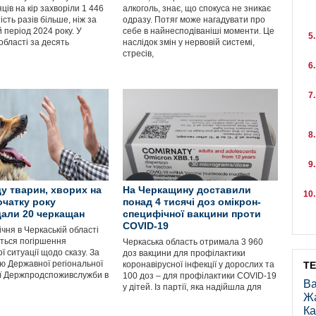
яців на кір захворіли 1 446
алкоголь, знає, що спокуса не зникає
ість разів більше, ніж за
одразу. Потяг може нагадувати про
 період 2024 року. У
себе в найнесподіваніші моменти. Це
області за десять
наслідок змін у нервовій системі,
стресів,
ду тварин, хворих на
На Черкащину доставили
початку року
понад 4 тисячі доз омікрон-
али 20 черкащан
специфічної вакцини проти
COVID-19
чня в Черкаській області
ється погіршення
Черкаська область отримала 3 960
ї ситуації щодо сказу. За
доз вакцини для профілактики
ю Державної регіональної
коронавірусної інфекції у дорослих та
Т
ї Держпродспоживслужби в
100 доз – для профілактики COVID-19
Ва
у дітей. Із партії, яка надійшла для
Ж
Ка