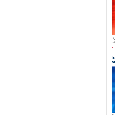
Ві
La
І
в