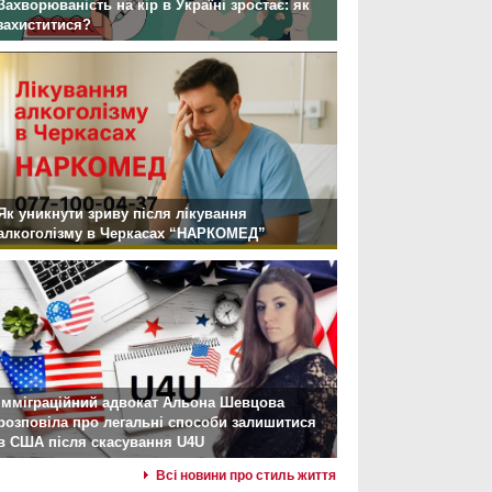
Захворюваність на кір в Україні зростає: як
захиститися?
Як уникнути зриву після лікування
алкоголізму в Черкасах “НАРКОМЕД”
Імміграційний адвокат Альона Шевцова
розповіла про легальні способи залишитися
в США після скасування U4U
Всі новини про стиль життя