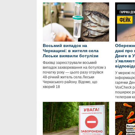
Восьмий випадок на
Обережно
Черкащині: в жителя села
дані про
Леськи виявили ботулізм
Денге в Ук
зʼявляют
Фахівці зареєстрували восьмий
відповід
випадок захворювання на ботулізм з
початку року — цього разу отруївся
У мережі 
48-річний житель села Леськи
інформаці
Черкаського району. Відомо, що
гарячки Ден
хворий 18
VoxCheck р
поширює ро
телеграм к