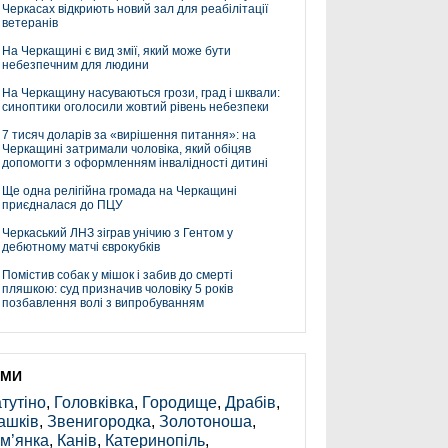
Черкасах відкриють новий зал для реабілітації
ветеранів
На Черкащині є вид змії, який може бути
небезпечним для людини
На Черкащину насуваються грози, град і шквали:
синоптики оголосили жовтий рівень небезпеки
7 тисяч доларів за «вирішення питання»: на
Черкащині затримали чоловіка, який обіцяв
допомогти з оформленням інвалідності дитині
Ще одна релігійна громада на Черкащині
приєдналася до ПЦУ
Черкаський ЛНЗ зіграв унічию з Гентом у
дебютному матчі єврокубків
Помістив собак у мішок і забив до смерті
пляшкою: суд призначив чоловіку 5 років
позбавлення волі з випробуванням
ЕМИ
тутіно
,
Головківка
,
Городище
,
Драбів
,
ашків
,
Звенигородка
,
Золотоноша
,
м’янка
,
Канів
,
Катеринопіль
,