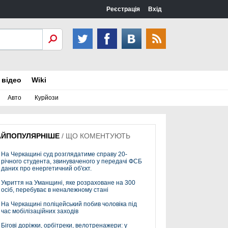
Реєстрація
Вхід
 відео
Wiki
Авто
Курйози
АЙПОПУЛЯРНІШЕ
/
ЩО КОМЕНТУЮТЬ
На Черкащині суд розглядатиме справу 20-
річного студента, звинуваченого у передачі ФСБ
даних про енергетичний об'єкт.
Укриття на Уманщині, яке розраховане на 300
осіб, перебуває в неналежному стані
На Черкащині поліцейський побив чоловіка під
час мобілізаційних заходів
Бігові доріжки, орбітреки, велотренажери: у