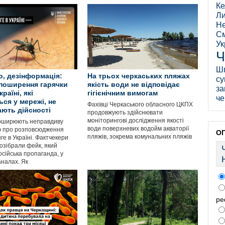
Ке
Ли
Не
См
Ук
Ч
Ш
, дезінформація:
На трьох черкаських пляжах
су
 поширення гарячки
якість води не відповідає
за
раїні, які
гігієнічним вимогам
че
ься у мережі, не
Фахівці Черкаського обласного ЦКПХ
ають дійсності
продовжують здійснювати
моніторингові дослідження якості
поширюють неправдиву
води поверхневих водойм акваторії
ю про розповсюдження
О
пляжів, зокрема комунальних пляжів
ге в Україні. Фактчекери
озібрали фейк, який
сійська пропаганда, у
аналах. Як
ре