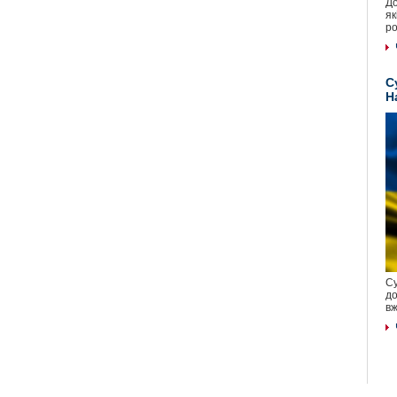
До
як
ро
С
Н
Су
до
вж