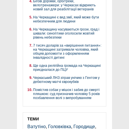
Бігові доріжки, орбітреки,
велотренажери: у Черкасах відкриють
новий зал для реабілітації ветеранів
На Черкащині є вид змії, який може бути
небезпечним для людини
На Черкащину насуваються грози, град і
шквали: синоптики оголосили жовтий
рівень небезпеки
7 тисяч доларів за «вирішення питання»:
на Черкащині затримали чоловіка, який
обіцяв допомогти з оформленням
інвалідності дитині
Ще одна релігійна громада на Черкащині
приєдналася до ПЦУ
Черкаський ЛНЗ зіграв унічию з Гентом у
дебютному матчі єврокубків
Помістив собак у мішок і забив до смерті
пляшкою: суд призначив чоловіку 5 років
позбавлення волі з випробуванням
ТЕМИ
Ватутіно
,
Головківка
,
Городище
,