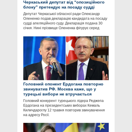
Черкаський депутат від “опозиційного
блоку” претендує на посаду судді
Депутат Черкаської обласної ради Олександр
Олененко подав декларацію кандидата на посаду
судді апеляційного суду. Декларація подана 30
січня. Нині прізвище Олененка фігурує серед
Головний опонент Ердогана повторно
звинуватив РФ. Москва каже, що у
турецькі вибори не втручається
Головний конкурент турецького лідера Реджепа
Ердогана на президентських виборах Кемаль
Киличдароглу 12 травня повторив звинувачення
на адресу Росії.