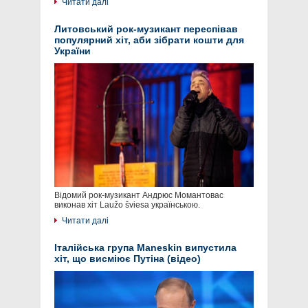
Читати далі
Литовський рок-музикант переспівав
популярний хіт, аби зібрати кошти для
України
Відомий рок-музикант Андрюс Момантовас
виконав хіт Laužo šviesa українською.
Читати далі
Італійська група Maneskin випустила
хіт, що висміює Путіна (відео)