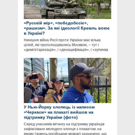
«Русскій мір», «побєдобєсіє»,
«рашизм». За які ідеології Кремль воює
в Україні?
Нинішня війна Росії проти України має кілька
цілей, які проголошувались Москвою, – тут і
«демілітаризація», і «денацифікація», і «зупинка
У Нью-Йорку хлопець із написом
«Черкаси» на плакаті вийшов на
підтримку України (фото)
Серед учасників мітингу на підтримку українців
зафіксовано молодого хлопця з плакатом, на
якому (чомусь російською мовою) зазначено, що