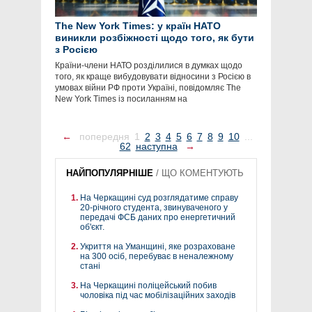
The New York Times: у країн НАТО
виникли розбіжності щодо того, як бути
з Росією
Країни-члени НАТО розділилися в думках щодо
того, як краще вибудовувати відносини з Росією в
умовах війни РФ проти Україні, повідомляє The
New York Times із посиланням на
←
попередня
1
2
3
4
5
6
7
8
9
10
...
62
наступна
→
НАЙПОПУЛЯРНІШЕ
/
ЩО КОМЕНТУЮТЬ
На Черкащині суд розглядатиме справу
20-річного студента, звинуваченого у
передачі ФСБ даних про енергетичний
об'єкт.
Укриття на Уманщині, яке розраховане
на 300 осіб, перебуває в неналежному
стані
На Черкащині поліцейський побив
чоловіка під час мобілізаційних заходів