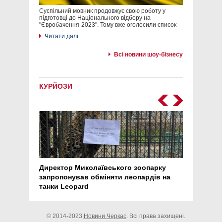
Суспільний мовник продовжує свою роботу у
підготовці до Національного відбору на
"Євробачення-2023". Тому вже оголосили список
Читати далі
Всі новини шоу-бізнесу
КУРЙОЗИ
Директор Миколаївського зоопарку
Перс
запропонував обміняти леопардів на
30 ро
танки Leopard
арте
© 2014-2023
Новини Черкас
. Всі права захищені.