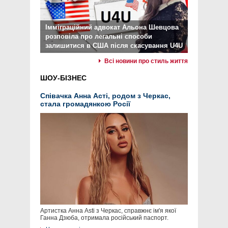
Імміграційний адвокат Альона Шевцова
розповіла про легальні способи
залишитися в США після скасування U4U
Всі новини про стиль життя
ШОУ-БІЗНЕС
Співачка Анна Асті, родом з Черкас,
стала громадянкою Росії
Артистка Анна Asti з Черкас, справжнє ім'я якої
Ганна Дзюба, отримала російський паспорт.