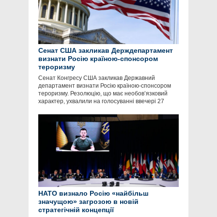
Сенат США закликав Держдепартамент
визнати Росію країною-спонсором
тероризму
Сенат Конгресу США закликав Державний
департамент визнати Росію країною-спонсором
тероризму. Резолюцію, що має необов’язковий
характер, ухвалили на голосуванні ввечері 27
НАТО визнало Росію «найбільш
значущою» загрозою в новій
стратегічній концепції