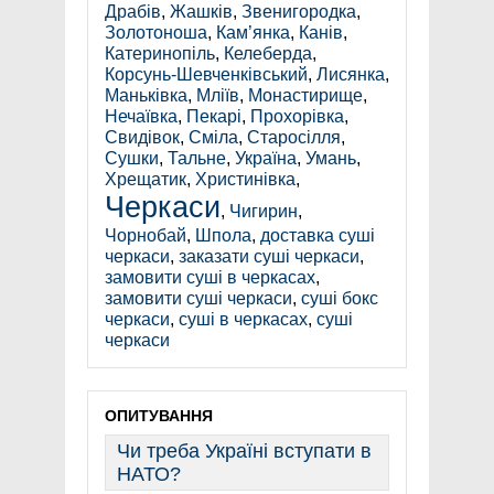
Драбів
,
Жашків
,
Звенигородка
,
Золотоноша
,
Кам’янка
,
Канів
,
Катеринопіль
,
Келеберда
,
Корсунь-Шевченківський
,
Лисянка
,
Маньківка
,
Мліїв
,
Монастирище
,
Нечаївка
,
Пекарі
,
Прохорівка
,
Свидівок
,
Сміла
,
Старосілля
,
Сушки
,
Тальне
,
Україна
,
Умань
,
Хрещатик
,
Христинівка
,
Черкаси
,
Чигирин
,
Чорнобай
,
Шпола
,
доставка суші
черкаси
,
заказати суші черкаси
,
замовити суші в черкасах
,
замовити суші черкаси
,
суші бокс
черкаси
,
суші в черкасах
,
суші
черкаси
ОПИТУВАННЯ
Чи треба Україні вступати в
НАТО?