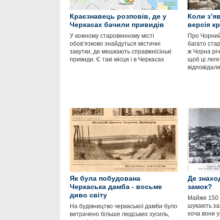
Краєзнавець розповів, де у
Коли з’я
Черкасах бачили привидів
версія к
У кожному старовинному місті
Про Чорний
обов’язково знайдуться містичні
багато ста
закутки, де мешкають справжнісінькі
ж Чорна річ
привиди. Є такі місця і в Черкасах
щоб ці леге
відповідали
Як була побудована
Де знахо
Черкаська дамба - восьме
замок?
диво світу
Майже 150 
шукають за
На будівництво черкаської дамби було
хоча вони 
витрачено більше людських зусиль,