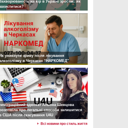
Захворюваність на кір в Україні зростає: як
захиститися?
Як уникнути зриву після лікування
алкоголізму в Черкасах “НАРКОМЕД”
Імміграційний адвокат Альона Шевцова
розповіла про легальні способи залишитися
в США після скасування U4U
Всі новини про стиль життя