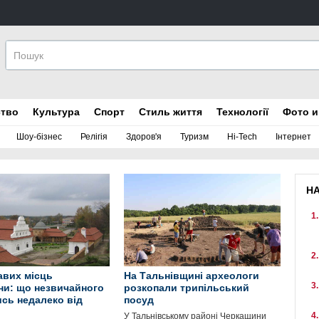
ство
Культура
Спорт
Стиль життя
Технології
Фото и
Шоу-бізнес
Релігія
Здоров'я
Туризм
Hi-Tech
Інтернет
Н
кавих місць
На Тальнівщині археологи
и: що незвичайного
розкопали трипільський
сь недалеко від
посуд
У Тальнівському районі Черкащини