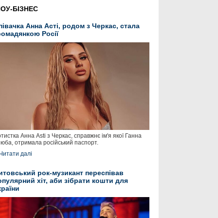
ОУ-БІЗНЕС
півачка Анна Асті, родом з Черкас, стала
ромадянкою Росії
тистка Анна Asti з Черкас, справжнє ім'я якої Ганна
юба, отримала російський паспорт.
Читати далі
итовський рок-музикант переспівав
опулярний хіт, аби зібрати кошти для
країни