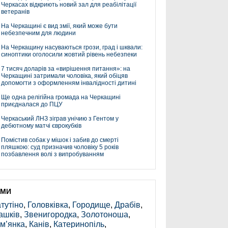
Черкасах відкриють новий зал для реабілітації
ветеранів
На Черкащині є вид змії, який може бути
небезпечним для людини
На Черкащину насуваються грози, град і шквали:
синоптики оголосили жовтий рівень небезпеки
7 тисяч доларів за «вирішення питання»: на
Черкащині затримали чоловіка, який обіцяв
допомогти з оформленням інвалідності дитині
Ще одна релігійна громада на Черкащині
приєдналася до ПЦУ
Черкаський ЛНЗ зіграв унічию з Гентом у
дебютному матчі єврокубків
Помістив собак у мішок і забив до смерті
пляшкою: суд призначив чоловіку 5 років
позбавлення волі з випробуванням
ЕМИ
тутіно
,
Головківка
,
Городище
,
Драбів
,
ашків
,
Звенигородка
,
Золотоноша
,
м’янка
,
Канів
,
Катеринопіль
,