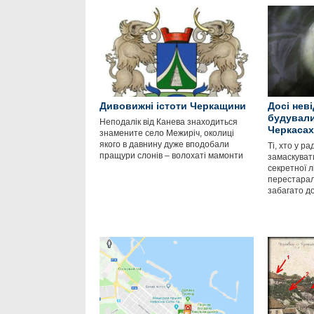
Дивовижні істоти Черкащини
Досі нев
будували
Неподалік від Канева знаходиться
Черкасах
знамените село Межиріч, околиці
якого в давнину дуже вподобали
Ті, хто у р
пращури слонів – волохаті мамонти
замаскуват
секретної л
перестарал
забагато до