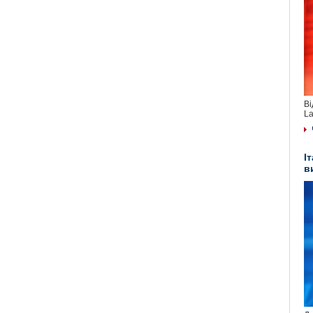
Ві
La
І
в