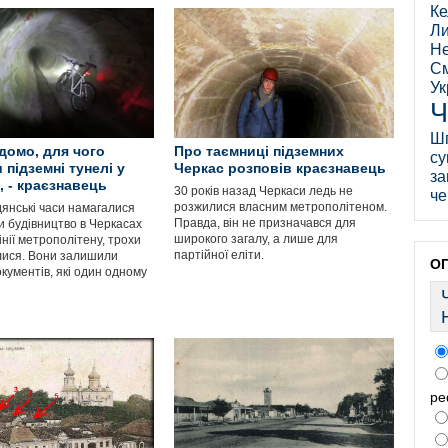
Ке
Ли
Не
См
Ук
Ч
Ш
ідомо, для чого
Про таємниці підземних
су
 підземні тунелі у
Черкас розповів краєзнавець
за
, - краєзнавець
30 років назад Черкаси ледь не
че
розжилися власним метрополітеном.
адянські часи намагалися
Правда, він не призначався для
и будівництво в Черкасах
широкого загалу, а лише для
інії метрополітену, трохи
партійної еліти.
ися. Вони залишили
О
кументів, які один одному
ре