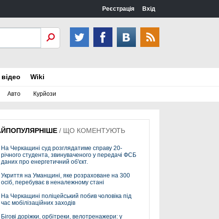
Реєстрація
Вхід
 відео
Wiki
Авто
Курйози
АЙПОПУЛЯРНІШЕ
/
ЩО КОМЕНТУЮТЬ
На Черкащині суд розглядатиме справу 20-
річного студента, звинуваченого у передачі ФСБ
даних про енергетичний об'єкт.
Укриття на Уманщині, яке розраховане на 300
осіб, перебуває в неналежному стані
На Черкащині поліцейський побив чоловіка під
час мобілізаційних заходів
Бігові доріжки, орбітреки, велотренажери: у