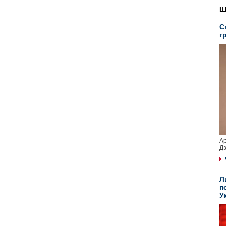
Ш
С
г
Ар
Дз
Л
п
У