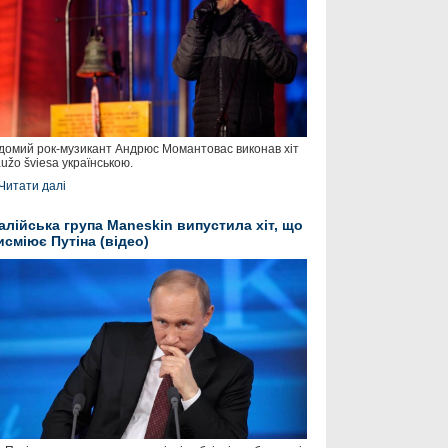
домий рок-музикант Андрюс Момантовас виконав хіт
užo šviesa українською.
Читати далі
талійська група Maneskin випустила хіт, що
исміює Путіна (відео)