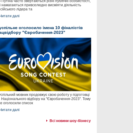
 Путіна часто звертаються різні публічні особистості,
і намагаються привселюдно висміяти діяльність
сійського лідера та
Читати далі
успільне оголосило імена 10 фіналістів
ацвідбору "Євробачення-2023"
спільний мовник продовжує свою роботу у підготовці
 Національного відбору на "Євробачення-2023". Тому
е оголосили список
Читати далі
Всі новини шоу-бізнесу