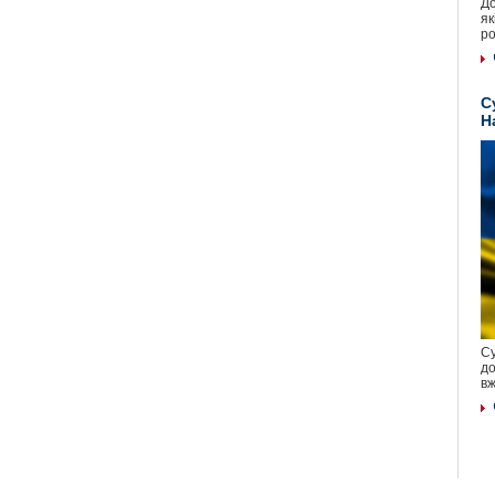
До
як
ро
С
Н
Су
до
вж