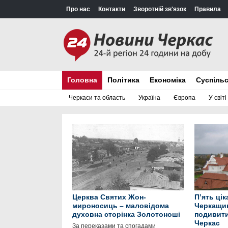
Про нас
Контакти
Зворотній зв'язок
Правила
Головна
Політика
Економіка
Суспіль
Черкаси та область
Україна
Європа
У світі
Церква Святих Жон-
П’ять ці
мироносиць – маловідома
Черкащин
духовна сторінка Золотоноші
подивити
Черкас
За переказами та спогадами