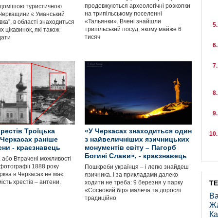
продовжуються археологічні розкопки
відомішою туристичною
на трипільському поселенні
Черкащини є Уманський
«Тальянки». Вчені знайшли
вка”, в області знаходиться
трипільський посуд, якому майже 6
х цікавинок, які також
тисяч
дати
хрестів Троїцька
«У Черкасах знаходиться один
 Черкасах раніше
з найвеличніших язичницьких
ени - краєзнавець
монументів світу – Пагорб
Богині Слави», - краєзнавець
, або Втрачені можливості
 фотографії 1888 року
Пошкреби українця – і легко знайдеш
рква в Черкасах не має
язичника. І за прикладами далеко
мість хрестів – антени.
ходити не треба: 9 березня у парку
Т
«Сосновий бір» малеча та дорослі
Ва
традиційно
Ж
Ка