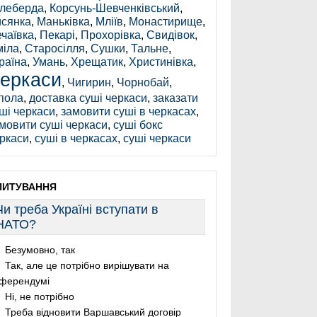
леберда
,
Корсунь-Шевченківський
,
сянка
,
Маньківка
,
Мліїв
,
Монастирище
,
чаївка
,
Пекарі
,
Прохорівка
,
Свидівок
,
іла
,
Старосілля
,
Сушки
,
Тальне
,
раїна
,
Умань
,
Хрещатик
,
Христинівка
,
еркаси
,
Чигирин
,
Чорнобай
,
пола
,
доставка суші черкаси
,
заказати
ші черкаси
,
замовити суші в черкасах
,
мовити суші черкаси
,
суші бокс
ркаси
,
суші в черкасах
,
суші черкаси
ПИТУВАННЯ
Чи треба Україні вступати в
НАТО?
Безумовно, так
Так, але це потрібно вирішувати на
ферендумі
Ні, не потрібно
Треба відновити Варшавський договір