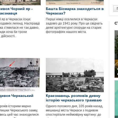
вився Чорний яр -
Башта Бісмарка знаходиться в
раєзнавця
Черкасах?
 яр в Черкасах існує
Перші німці оселилися в Черкасах
С
родавніх легенд. Насправді
задовго до 1941 року. Про це свідчать
ка з’явилася не так давно,
деякі архітектурні споруди на старих
нди хоча би трохи
фотографіях нашого міста.
 дійсності.
дився Черкаський
Краєзнавець розповів дивну
історію черкаського трамваю
років історики марно
Одного погожого дня, 105 років назад,
лишки Черкаського замку,
мешканці міста Черкаси з подивом
увесь цей час знаходилися
спостерігали неймовірну картину: до