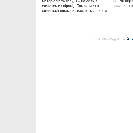
прямо пере
матеріалів та часу, ніж на деякі з
«традицію»
єгипетських пірамід. Тим не менш,
єгипетські піраміди вважаються дивом
←
попередня
1
2