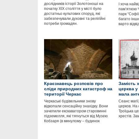
дослідників історії Золотоноші на
І хоча най
початку ХІХ століття у місті було
пам’яткою 
достатньо культових споруд, які
парк “Софії
забезпечували духовні та релігійні
багато інши
потреби громадян.
варто відві
Краєзнавець розповів про
Замість 
сліди природних катастроф на
церква у
території Черкас
мала ант
Черкаські будівельники знову
Сеанс магії
відкопали сенсаційну знахідку. Вони
церков. На
зачепили екскаватором старовинні
Троїцька це
підземелля, які тягнуться від Музею
хрестів. За
Кобзаря (в минулому – будинок