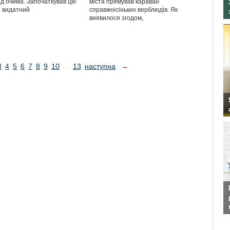
д очима. Започаткував цю
міста прямував караван
 видатний
справжнісіньких верблюдів. Як
виявилося згодом,
3
4
5
6
7
8
9
10
...
13
наступна
→