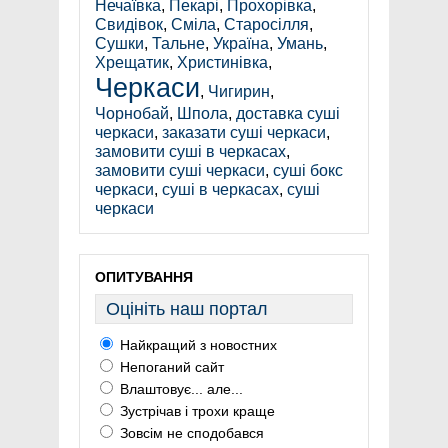
Нечаївка
,
Пекарі
,
Прохорівка
,
Свидівок
,
Сміла
,
Старосілля
,
Сушки
,
Тальне
,
Україна
,
Умань
,
Хрещатик
,
Христинівка
,
Черкаси
,
Чигирин
,
Чорнобай
,
Шпола
,
доставка суші
черкаси
,
заказати суші черкаси
,
замовити суші в черкасах
,
замовити суші черкаси
,
суші бокс
черкаси
,
суші в черкасах
,
суші
черкаси
ОПИТУВАННЯ
Оцініть наш портал
Найкращий з новостних
Непоганий сайт
Влаштовує... але...
Зустрічав і трохи краще
Зовсім не сподобався