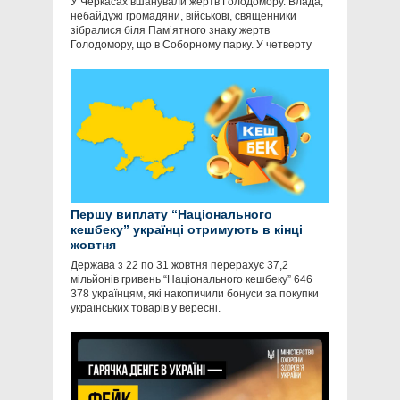
У Черкасах вшанували жертв Голодомору. Влада,
небайдужі громадяни, військові, священники
зібралися біля Пам’ятного знаку жертв
Голодомору, що в Соборному парку. У четверту
Першу виплату “Національного
кешбеку” українці отримують в кінці
жовтня
Держава з 22 по 31 жовтня перерахує 37,2
мільйонів гривень “Національного кешбеку” 646
378 українцям, які накопичили бонуси за покупки
українських товарів у вересні.