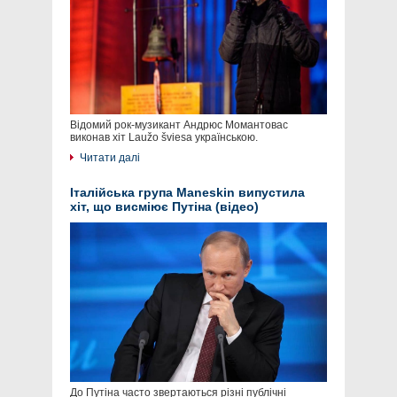
Відомий рок-музикант Андрюс Момантовас
виконав хіт Laužo šviesa українською.
Читати далі
Італійська група Maneskin випустила
хіт, що висміює Путіна (відео)
До Путіна часто звертаються різні публічні