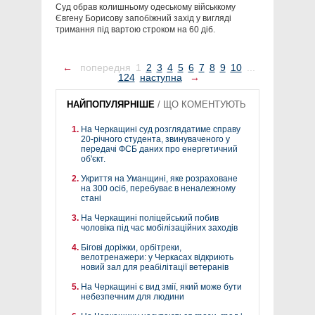
Суд обрав колишньому одеському військкому
Євгену Борисову запобіжний захід у вигляді
тримання під вартою строком на 60 діб.
←
попередня
1
2
3
4
5
6
7
8
9
10
...
124
наступна
→
НАЙПОПУЛЯРНІШЕ
/
ЩО КОМЕНТУЮТЬ
На Черкащині суд розглядатиме справу
20-річного студента, звинуваченого у
передачі ФСБ даних про енергетичний
об'єкт.
Укриття на Уманщині, яке розраховане
на 300 осіб, перебуває в неналежному
стані
На Черкащині поліцейський побив
чоловіка під час мобілізаційних заходів
Бігові доріжки, орбітреки,
велотренажери: у Черкасах відкриють
новий зал для реабілітації ветеранів
На Черкащині є вид змії, який може бути
небезпечним для людини