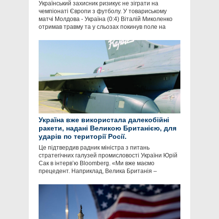
Український захисник ризикує не зіграти на
чемпіонаті Європи з футболу. У товариському
матчі Молдова - Україна (0:4) Віталій Миколенко
отримав травму та у сльозах покинув поле на
Україна вже використала далекобійні
ракети, надані Великою Британією, для
ударів по території Росії.
Це підтвердив радник міністра з питань
стратегічних галузей промисловості України Юрій
Сак в інтервʼю Bloomberg. «Ми вже маємо
прецедент. Наприклад, Велика Британія –