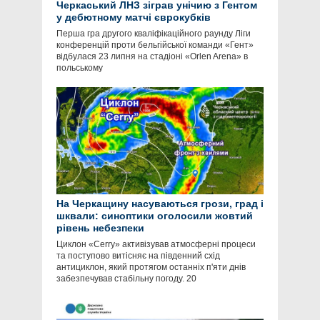
Черкаський ЛНЗ зіграв унічию з Гентом
у дебютному матчі єврокубків
Перша гра другого кваліфікаційного раунду Ліги
конференцій проти бельгійської команди «Гент»
відбулася 23 липня на стадіоні «Orlen Arena» в
польському
На Черкащину насуваються грози, град і
шквали: синоптики оголосили жовтий
рівень небезпеки
Циклон «Cerry» активізував атмосферні процеси
та поступово витісняє на південний схід
антициклон, який протягом останніх п'яти днів
забезпечував стабільну погоду. 20