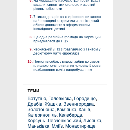
На Черкащину насуваються грози, град і
шквали: синоптики оголосили жовтий
рівень небезпеки
7 тисяч доларів за «вирішення питання»:
на Черкащині затримали чоловіка, який
обіцяв допомогти з оформленням
інвалідності дитині
Ще одна релігійна громада на Черкащині
приєдналася до ПЦУ
Черкаський ЛНЗ зіграв унічию з Гентом у
дебютному матчі єврокубків
Помістив собак у мішок і забив до смерті
пляшкою: суд призначив чоловіку 5 років
позбавлення волі з випробуванням
ТЕМИ
Ватутіно
,
Головківка
,
Городище
,
Драбів
,
Жашків
,
Звенигородка
,
Золотоноша
,
Кам’янка
,
Канів
,
Катеринопіль
,
Келеберда
,
Корсунь-Шевченківський
,
Лисянка
,
Маньківка
,
Мліїв
,
Монастирище
,