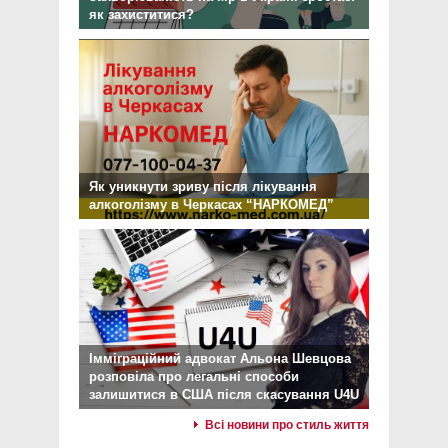
як захиститися?
Як уникнути зриву після лікування
алкоголізму в Черкасах “НАРКОМЕД”
Імміграційний адвокат Альона Шевцова
розповіла про легальні способи
залишитися в США після скасування U4U
Всі новини про стиль життя