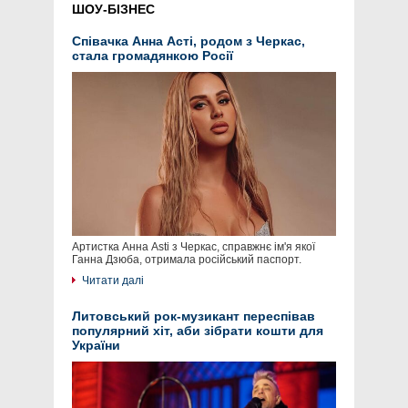
ШОУ-БІЗНЕС
Співачка Анна Асті, родом з Черкас,
стала громадянкою Росії
Артистка Анна Asti з Черкас, справжнє ім'я якої
Ганна Дзюба, отримала російський паспорт.
Читати далі
Литовський рок-музикант переспівав
популярний хіт, аби зібрати кошти для
України