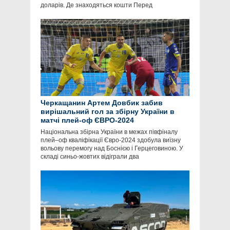
доларів. Де знаходяться кошти Перед
Черкащанин Артем Довбик забив
вирішальний гол за збірну України в
матчі плей-оф ЄВРО-2024
Національна збірна України в межах півфіналу
плей–оф кваліфікації Євро-2024 здобула виїзну
вольову перемогу над Боснією і Герцеговиною. У
складі синьо-жовтих відіграли два