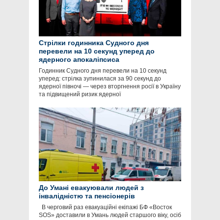
Стрілки годинника Судного дня
перевели на 10 секунд уперед до
ядерного апокаліпсиса
Годинник Судного дня перевели на 10 секунд
уперед: стрілка зупинилася за 90 секунд до
ядерної півночі — через вторгнення росії в Україну
та підвищений ризик ядерної
До Умані евакуювали людей з
інвалідністю та пенсіонерів
В черговий раз евакуаційні екіпажі БФ «Восток
SOS» доставили в Умань людей старшого віку, осіб