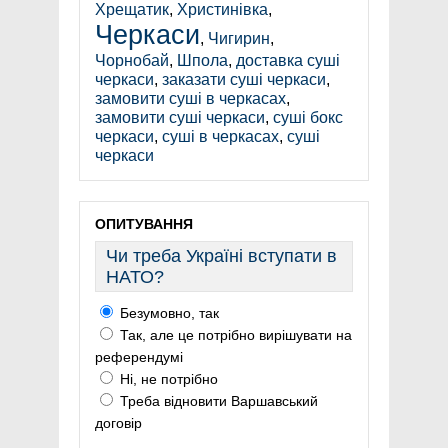
Хрещатик
,
Христинівка
,
Черкаси
,
Чигирин
,
Чорнобай
,
Шпола
,
доставка суші
черкаси
,
заказати суші черкаси
,
замовити суші в черкасах
,
замовити суші черкаси
,
суші бокс
черкаси
,
суші в черкасах
,
суші
черкаси
ОПИТУВАННЯ
Чи треба Україні вступати в
НАТО?
Безумовно, так
Так, але це потрібно вирішувати на
референдумі
Ні, не потрібно
Треба відновити Варшавський
договір