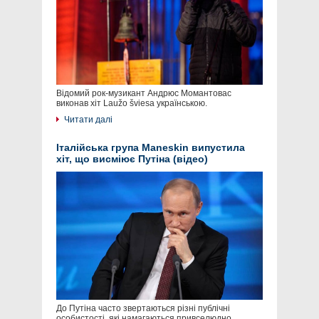
Відомий рок-музикант Андрюс Момантовас
виконав хіт Laužo šviesa українською.
Читати далі
Італійська група Maneskin випустила
хіт, що висміює Путіна (відео)
До Путіна часто звертаються різні публічні
особистості, які намагаються привселюдно