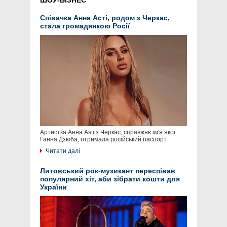
ШОУ-БІЗНЕС
Співачка Анна Асті, родом з Черкас,
стала громадянкою Росії
Артистка Анна Asti з Черкас, справжнє ім'я якої
Ганна Дзюба, отримала російський паспорт.
Читати далі
Литовський рок-музикант переспівав
популярний хіт, аби зібрати кошти для
України