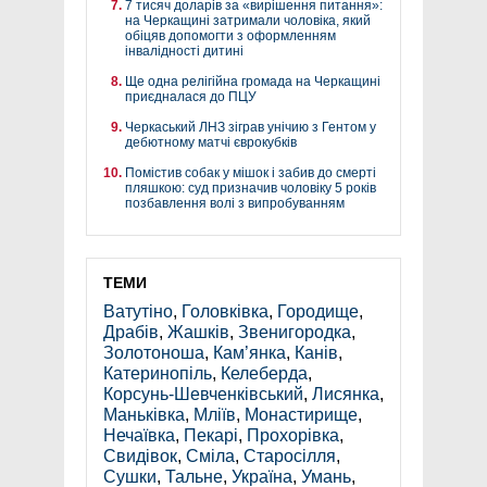
7 тисяч доларів за «вирішення питання»:
на Черкащині затримали чоловіка, який
обіцяв допомогти з оформленням
інвалідності дитині
Ще одна релігійна громада на Черкащині
приєдналася до ПЦУ
Черкаський ЛНЗ зіграв унічию з Гентом у
дебютному матчі єврокубків
Помістив собак у мішок і забив до смерті
пляшкою: суд призначив чоловіку 5 років
позбавлення волі з випробуванням
ТЕМИ
Ватутіно
,
Головківка
,
Городище
,
Драбів
,
Жашків
,
Звенигородка
,
Золотоноша
,
Кам’янка
,
Канів
,
Катеринопіль
,
Келеберда
,
Корсунь-Шевченківський
,
Лисянка
,
Маньківка
,
Мліїв
,
Монастирище
,
Нечаївка
,
Пекарі
,
Прохорівка
,
Свидівок
,
Сміла
,
Старосілля
,
Сушки
,
Тальне
,
Україна
,
Умань
,