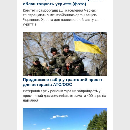
облаштовують укриття (фото)
Комітети самоорганізації населення Черкас
співпрацюють з міськрайонною організацією
Червоного Хреста для належного облаштування
укриттів
Продовжено набір у грантовий проєкт
для ветеранів АТО/ООС
Ветеранів з усіх регіонів України запрошують у
проєкт, який дає можливість отримати 400 євро на
навчання