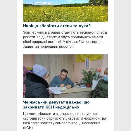
Навіщо зберігати степи та луки?
Зовсім скоро в аграріїв стартують весняно-польові
роботи. І під натиском плуга продовжать танути
цінні природні острівці. У сільській місцевості не
зайнятий природний простір і
Черкаський депутат вважає, що
закривати КСН недоцільно
Це може віддалити від черкащан послуги, які
сьогодні вони отримують у своєму мікрорайоні, на
базі свого комітету самоорганізації населення
(КСН)