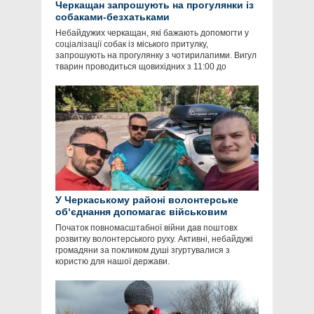
Черкащан запрошують на прогулянки із
собаками-безхатьками
Небайдужих черкащан, які бажають допомогти у
соціалізації собак із міського притулку,
запрошують на прогулянку з чотирилапими. Вигул
тварин проводиться щовихідних з 11:00 до
У Черкаському районі волонтерське
об‘єднання допомагає військовим
Початок повномасштабної війни дав поштовх
розвитку волонтерського руху. Активні, небайдужі
громадяни за покликом душі згуртувалися з
користю для нашої держави.