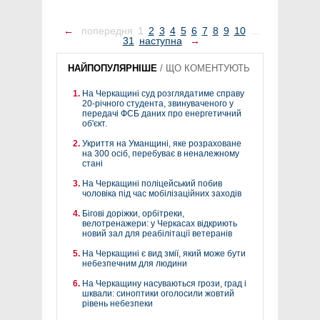
←
попередня
1
2
3
4
5
6
7
8
9
10
...
31
наступна
→
НАЙПОПУЛЯРНІШЕ
/
ЩО КОМЕНТУЮТЬ
На Черкащині суд розглядатиме справу
20-річного студента, звинуваченого у
передачі ФСБ даних про енергетичний
об'єкт.
Укриття на Уманщині, яке розраховане
на 300 осіб, перебуває в неналежному
стані
На Черкащині поліцейський побив
чоловіка під час мобілізаційних заходів
Бігові доріжки, орбітреки,
велотренажери: у Черкасах відкриють
новий зал для реабілітації ветеранів
На Черкащині є вид змії, який може бути
небезпечним для людини
На Черкащину насуваються грози, град і
шквали: синоптики оголосили жовтий
рівень небезпеки