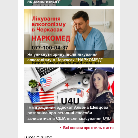
як захиститися?
Як уникнути зриву після лікування
алкоголізму в Черкасах “НАРКОМЕД”
Імміграційний адвокат Альона Шевцова
розповіла про легальні способи
залишитися в США після скасування U4U
Всі новини про стиль життя