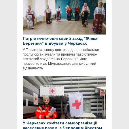
Патріотично-святковий захід "Жінка-
Берегиня" відбувся у Черкасах
У Територіальному центрі надання соціальних
послуг організували та провели патріотично-
святковий захід "Жінка-Берегиня". Його
приурочили до Міжнародного дня миру, який
відзначають
У Черкасах комітети самоорганізації
населення разом із Червоним Хрестом