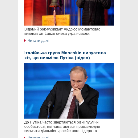
Відомий рок-музикант Андрюс Момантовас
виконав хіт Laužo šviesa українською.
Читати далі
Італійська група Maneskin випустила
хіт, що висміює Путіна (відео)
До Путіна часто звертаються різні публічні
особистості, які намагаються привселюдно
висміяти діяльність російського лідера та