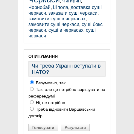
,
Чигирин
,
Чорнобай
,
Шпола
,
доставка суші
черкаси
,
заказати суші черкаси
,
замовити суші в черкасах
,
замовити суші черкаси
,
суші бокс
черкаси
,
суші в черкасах
,
суші
черкаси
ОПИТУВАННЯ
Чи треба Україні вступати в
НАТО?
Безумовно, так
Так, але це потрібно вирішувати на
референдумі
Ні, не потрібно
Треба відновити Варшавський
договір
Голосувати
Результати