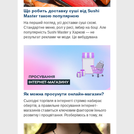
Що робить доставку суші від Sushi
Master такою популярною
На перший погляд, усі доставки суші схожі.
Стандартне меню, рол у рисі, імбир на боці. Але
популярність Sushi Master у Харкові — не
результат реклами чи моди. Це вибудувана
Як можна просунути онлайн-магазин?
Сьогодні торгівля в інтернеті стрімко набирає
обертів, а правильне просування інтернет-
магазинів ставиться ключовим фактором їхнього
розвитку і процвітання. Розберімось в тому, як