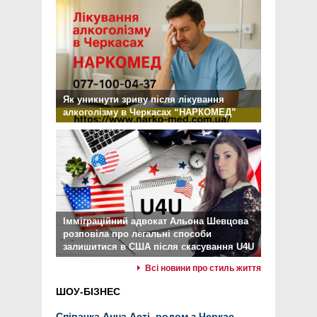
Як уникнути зриву після лікування
алкоголізму в Черкасах “НАРКОМЕД”
Імміграційний адвокат Альона Шевцова
розповіла про легальні способи
залишитися в США після скасування U4U
Всі новини про стиль життя
ШОУ-БІЗНЕС
Співачка Анна Асті, родом з Черкас,