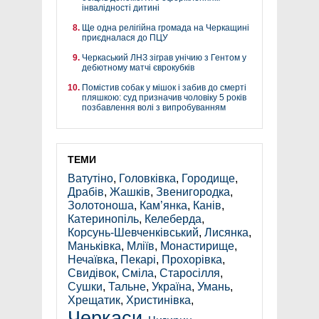
інвалідності дитині
Ще одна релігійна громада на Черкащині
приєдналася до ПЦУ
Черкаський ЛНЗ зіграв унічию з Гентом у
дебютному матчі єврокубків
Помістив собак у мішок і забив до смерті
пляшкою: суд призначив чоловіку 5 років
позбавлення волі з випробуванням
ТЕМИ
Ватутіно
,
Головківка
,
Городище
,
Драбів
,
Жашків
,
Звенигородка
,
Золотоноша
,
Кам’янка
,
Канів
,
Катеринопіль
,
Келеберда
,
Корсунь-Шевченківський
,
Лисянка
,
Маньківка
,
Мліїв
,
Монастирище
,
Нечаївка
,
Пекарі
,
Прохорівка
,
Свидівок
,
Сміла
,
Старосілля
,
Сушки
,
Тальне
,
Україна
,
Умань
,
Хрещатик
,
Христинівка
,
Черкаси