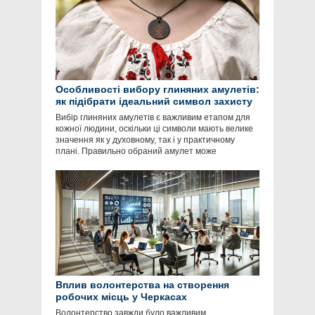
Особливості вибору глиняних амулетів:
як підібрати ідеальний символ захисту
Вибір глиняних амулетів є важливим етапом для
кожної людини, оскільки ці символи мають велике
значення як у духовному, так і у практичному
плані. Правильно обраний амулет може
Вплив волонтерства на створення
робочих місць у Черкасах
Волонтерство завжди було важливим