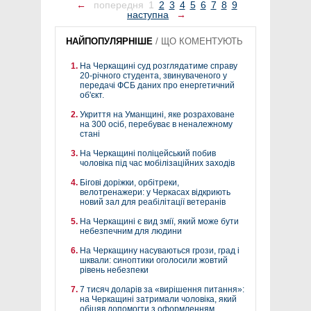
←
попередня
1
2
3
4
5
6
7
8
9
наступна
→
НАЙПОПУЛЯРНІШЕ
/
ЩО КОМЕНТУЮТЬ
На Черкащині суд розглядатиме справу
20-річного студента, звинуваченого у
передачі ФСБ даних про енергетичний
об'єкт.
Укриття на Уманщині, яке розраховане
на 300 осіб, перебуває в неналежному
стані
На Черкащині поліцейський побив
чоловіка під час мобілізаційних заходів
Бігові доріжки, орбітреки,
велотренажери: у Черкасах відкриють
новий зал для реабілітації ветеранів
На Черкащині є вид змії, який може бути
небезпечним для людини
На Черкащину насуваються грози, град і
шквали: синоптики оголосили жовтий
рівень небезпеки
7 тисяч доларів за «вирішення питання»:
на Черкащині затримали чоловіка, який
обіцяв допомогти з оформленням