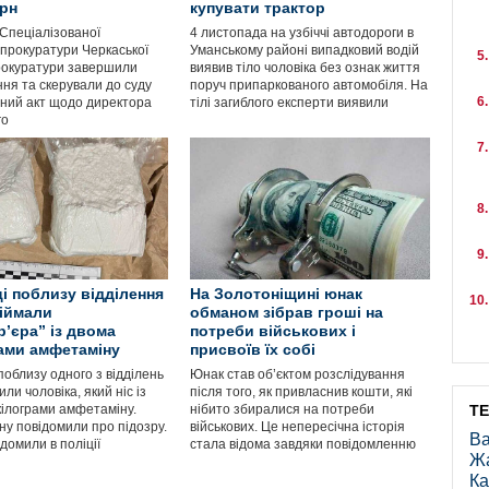
грн
купувати трактор
Спеціалізованої
4 листопада на узбіччі автодороги в
 прокуратури Черкаської
Уманському районі випадковий водій
рокуратури завершили
виявив тіло чоловіка без ознак життя
ння та скерували до суду
поруч припаркованого автомобіля. На
ний акт щодо директора
тілі загиблого експерти виявили
го
ці поблизу відділення
На Золотоніщині юнак
іймали
обманом зібрав гроші на
р’єра” із двома
потреби військових і
ами амфетаміну
присвоїв їх собі
поблизу одного з відділень
Юнак став об’єктом розслідування
ли чоловіка, який ніс із
після того, як привласнив кошти, які
кілограми амфетаміну.
нібито збиралися на потреби
Т
у повідомили про підозру.
військових. Це непересічна історія
Ва
домили в поліції
стала відома завдяки повідомленню
Ж
Ка