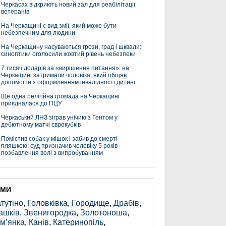
Черкасах відкриють новий зал для реабілітації
ветеранів
На Черкащині є вид змії, який може бути
небезпечним для людини
На Черкащину насуваються грози, град і шквали:
синоптики оголосили жовтий рівень небезпеки
7 тисяч доларів за «вирішення питання»: на
Черкащині затримали чоловіка, який обіцяв
допомогти з оформленням інвалідності дитині
Ще одна релігійна громада на Черкащині
приєдналася до ПЦУ
Черкаський ЛНЗ зіграв унічию з Гентом у
дебютному матчі єврокубків
Помістив собак у мішок і забив до смерті
пляшкою: суд призначив чоловіку 5 років
позбавлення волі з випробуванням
ЕМИ
тутіно
,
Головківка
,
Городище
,
Драбів
,
ашків
,
Звенигородка
,
Золотоноша
,
м’янка
,
Канів
,
Катеринопіль
,