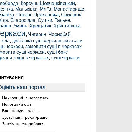
леберда
,
Корсунь-Шевченківський
,
сянка
,
Маньківка
,
Мліїв
,
Монастирище
,
чаївка
,
Пекарі
,
Прохорівка
,
Свидівок
,
іла
,
Старосілля
,
Сушки
,
Тальне
,
раїна
,
Умань
,
Хрещатик
,
Христинівка
,
еркаси
,
Чигирин
,
Чорнобай
,
пола
,
доставка суші черкаси
,
заказати
ші черкаси
,
замовити суші в черкасах
,
мовити суші черкаси
,
суші бокс
ркаси
,
суші в черкасах
,
суші черкаси
ПИТУВАННЯ
Оцініть наш портал
Найкращий з новостних
Непоганий сайт
Влаштовує... але...
Зустрічав і трохи краще
Зовсім не сподобався