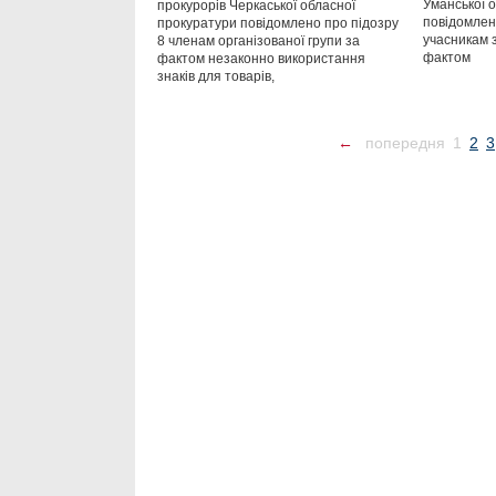
Уманської 
прокурорів Черкаської обласної
повідомлен
прокуратури повідомлено про підозру
учасникам 
8 членам організованої групи за
фактом
фактом незаконно використання
знаків для товарів,
←
попередня
1
2
3