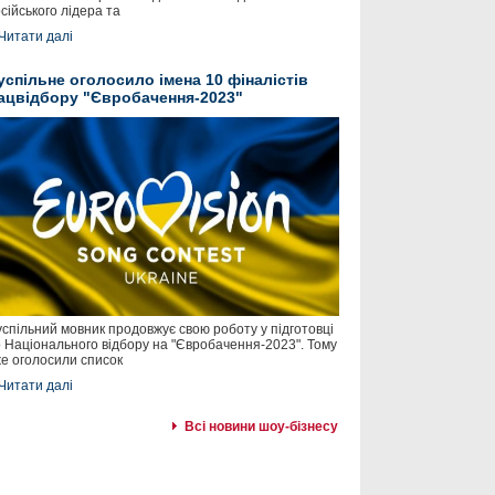
сійського лідера та
Читати далі
успільне оголосило імена 10 фіналістів
ацвідбору "Євробачення-2023"
спільний мовник продовжує свою роботу у підготовці
 Національного відбору на "Євробачення-2023". Тому
е оголосили список
Читати далі
Всі новини шоу-бізнесу