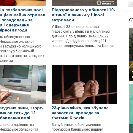
ків позбавлення волі
Підозрюваного у вбивстві 10-
кацією майна отримав
літньої дівчинки у Шполі
 посадовець за
затримали
С
я і одержання
У Шполі 33-річного чоловіка
ірної вигоди
підозрюють у вбивстві малолітньої
дитини. Тіло дівчинки знайшли 22
ого обвинувачення
червня. До відділення поліції 21
Черкаської окружної
червня звернулась мешканка Шполи
и засуджено колишнього
сектору у Черкаській
ржавного агентства водних
раїни за
оведення вини, «горе-
23-річна жінка, яка збувала
м» світить до 12
наркотики, проведе за
збавлення волі
ґратами 6 років
ального керівництва
За публічного обвинувачення
Черкаської обласної та
прокурорів Канівського відділу