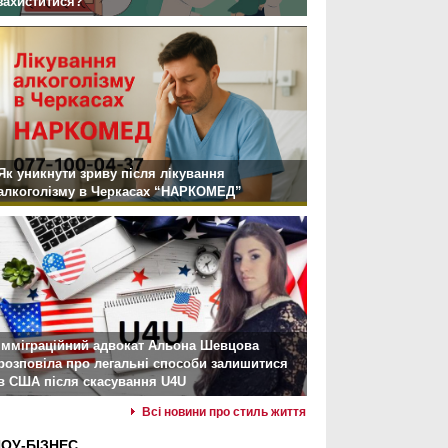
захиститися?
Як уникнути зриву після лікування
алкоголізму в Черкасах “НАРКОМЕД”
Імміграційний адвокат Альона Шевцова
розповіла про легальні способи залишитися
в США після скасування U4U
Всі новини про стиль життя
ОУ-БІЗНЕС