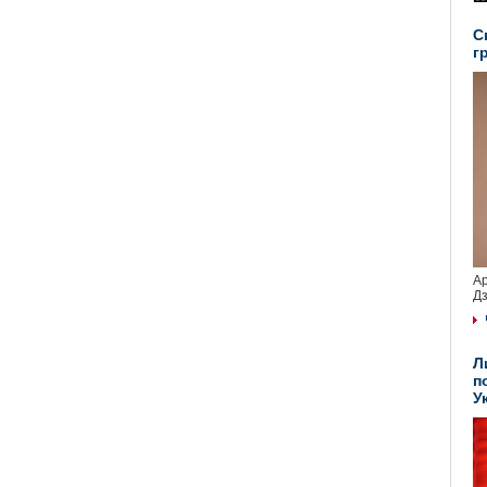
С
г
Ар
Дз
Л
п
У