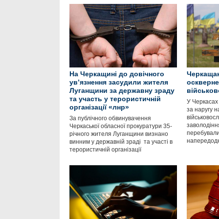
На Черкащині до довічного
Черкащан
ув’язнення засудили жителя
оскверне
Луганщини за державну зраду
військо
та участь у терористичній
У Черкасах 
організації «лнр»
за наругу 
військовос
За публічного обвинувачення
заволодінн
Черкаської обласної прокуратури 35-
перебували 
річного жителя Луганщини визнано
напередодн
винним у державній зраді та участі в
терористичній організації