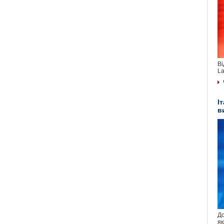
Ві
La
І
в
До
як