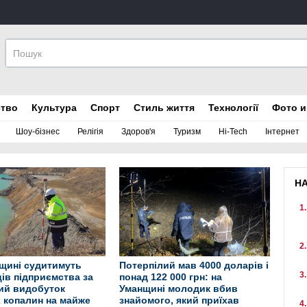
ство
Культура
Спорт
Стиль життя
Технології
Фото и
Шоу-бізнес
Релігія
Здоров'я
Туризм
Hi-Tech
Інтернет
Н
щині судитимуть
Потерпілий мав 4000 доларів і
ів підприємства за
понад 122 000 грн: на
ий видобуток
Уманщині молодик вбив
 копалин на майже
знайомого, який приїхав