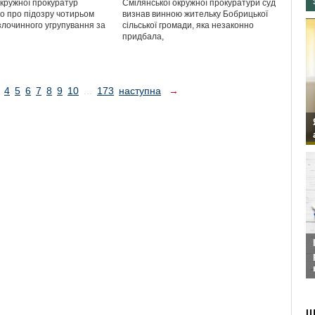
окружної прокуратур
Смілянської окружної прокуратури суд
о про підозру чотирьом
визнав винною жительку Бобрицької
злочинного угрупування за
сільської громади, яка незаконно
придбала,
4
5
6
7
8
9
10
...
173
наступна
→
Ш