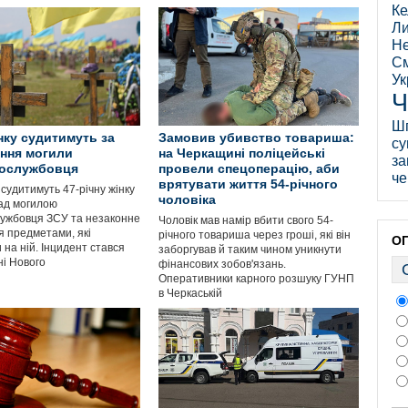
Ке
Ли
Не
См
Ук
Ч
Ш
ку судитимуть за
Замовив убивство товариша:
су
ння могили
на Черкащині поліцейські
за
вослужбовця
провели спецоперацію, аби
че
врятувати життя 54-річного
судитимуть 47-річну жінку
чоловіка
над могилою
лужбовця ЗСУ та незаконне
Чоловік мав намір вбити свого 54-
я предметами, які
річного товариша через гроші, які він
О
на ній. Інцидент стався
заборгував й таким чином уникнути
і Нового
фінансових зобов'язань.
Оперативники карного розшуку ГУНП
в Черкаській