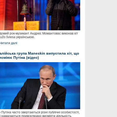
домий рок-музикант Андрюс Момантовас виконав хіт
užo šviesa українською.
Читати далі
талійська група Maneskin випустила хіт, що
исміює Путіна (відео)
 Путіна часто звертаються різні публічні особистості,
і намагаються привселюдно висміяти діяльність