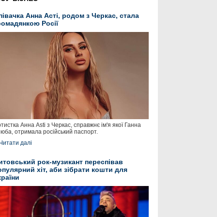
півачка Анна Асті, родом з Черкас, стала
ромадянкою Росії
тистка Анна Asti з Черкас, справжнє ім'я якої Ганна
юба, отримала російський паспорт.
Читати далі
итовський рок-музикант переспівав
опулярний хіт, аби зібрати кошти для
країни