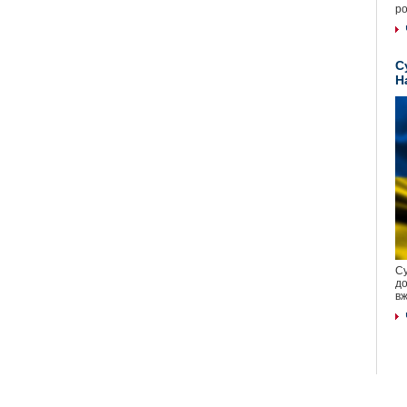
ро
С
Н
Су
до
вж