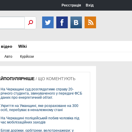
Реєстрація
Вхід
 відео
Wiki
Авто
Курйози
АЙПОПУЛЯРНІШЕ
/
ЩО КОМЕНТУЮТЬ
На Черкащині суд розглядатиме справу 20-
річного студента, звинуваченого у передачі ФСБ
даних про енергетичний об'єкт.
Укриття на Уманщині, яке розраховане на 300
осіб, перебуває в неналежному стані
На Черкащині поліцейський побив чоловіка під
час мобілізаційних заходів
Бігові доріжки, орбітреки, велотренажери: у