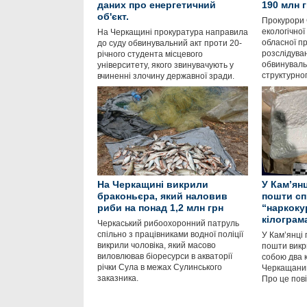
даних про енергетичний
190 млн 
об'єкт.
Прокурори 
екологічної
На Черкащині прокуратура направила
обласної п
до суду обвинувальний акт проти 20-
розслідува
річного студента місцевого
обвинуваль
університету, якого звинувачують у
структурно
вчиненні злочину державної зради.
На Черкащині викрили
У Кам’ян
браконьєра, який наловив
пошти сп
риби на понад 1,2 млн грн
“наркоку
кілограм
Черкаський рибоохоронний патруль
спільно з працівниками водної поліції
У Кам’янці 
викрили чоловіка, який масово
пошти викри
виловлював біоресурси в акваторії
собою два 
річки Сула в межах Сулинського
Черкащанин
заказника.
Про це пові