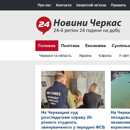
Про нас
Контакти
Зворотній зв'язок
Правила
Головна
Політика
Економіка
Суспіль
Черкаси та область
Україна
Європа
У світі
На Черкащині суд
На Черка
розглядатиме справу 20-
посадовц
річного студента,
незаконн
звинуваченого у передачі ФСБ
корисних