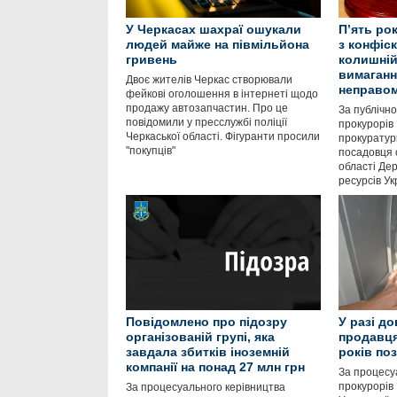
У Черкасах шахраї ошукали
П’ять ро
людей майже на півмільйона
з конфіс
гривень
колишній
вимаганн
Двоє жителів Черкас створювали
неправом
фейкові оголошення в інтернеті щодо
продажу автозапчастин. Про це
За публічн
повідомили у пресслужбі поліції
прокурорів 
Черкаської області. Фігуранти просили
прокуратур
"покупців"
посадовця 
області Де
ресурсів Ук
Повідомлено про підозру
У разі д
організованій групі, яка
продавця
завдала збитків іноземній
років по
компанії на понад 27 млн грн
За процесу
прокурорів 
За процесуального керівництва