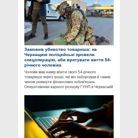
Замовив убивство товариша: на
Черкащині поліцейські провели
спецоперацію, аби врятувати життя 54-
річного чоловіка
Чоловік мав намір вбити свого 54-річного
товариша через гроші, які він заборгував й таким
чином уникнути фінансових зобов'язань.
Оперативники карного розшуку ГУНП в Черкаській