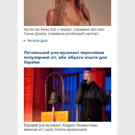
Артистка Анна Asti з Черкас, справжнє ім'я якої
Ганна Дзюба, отримала російський паспорт.
Читати далі
Литовський рок-музикант переспівав
популярний хіт, аби зібрати кошти для
України
Відомий рок-музикант Андрюс Момантовас
виконав хіт Laužo šviesa українською.