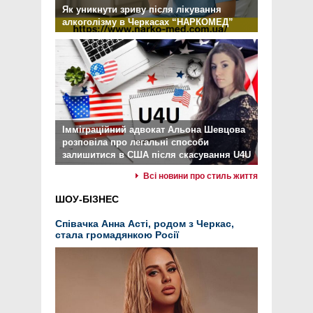
Як уникнути зриву після лікування
алкоголізму в Черкасах “НАРКОМЕД”
Імміграційний адвокат Альона Шевцова
розповіла про легальні способи
залишитися в США після скасування U4U
Всі новини про стиль життя
ШОУ-БІЗНЕС
Співачка Анна Асті, родом з Черкас,
стала громадянкою Росії