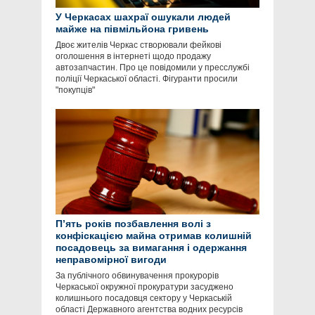
У Черкасах шахраї ошукали людей
майже на півмільйона гривень
Двоє жителів Черкас створювали фейкові
оголошення в інтернеті щодо продажу
автозапчастин. Про це повідомили у пресслужбі
поліції Черкаської області. Фігуранти просили
"покупців"
П’ять років позбавлення волі з
конфіскацією майна отримав колишній
посадовець за вимагання і одержання
неправомірної вигоди
За публічного обвинувачення прокурорів
Черкаської окружної прокуратури засуджено
колишнього посадовця сектору у Черкаській
області Державного агентства водних ресурсів