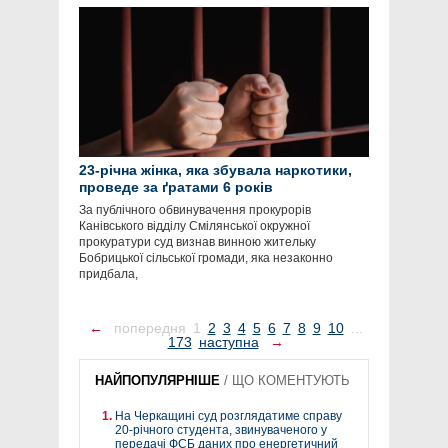
23-річна жінка, яка збувала наркотики,
проведе за ґратами 6 років
За публічного обвинувачення прокурорів
Канівського відділу Смілянської окружної
прокуратури суд визнав винною жительку
Бобрицької сільської громади, яка незаконно
придбала,
←
попередня
1
2
3
4
5
6
7
8
9
10
...
173
наступна
→
НАЙПОПУЛЯРНІШЕ
/
ЩО КОМЕНТУЮТЬ
На Черкащині суд розглядатиме справу
20-річного студента, звинуваченого у
передачі ФСБ даних про енергетичний