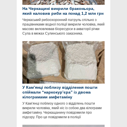
На Черкащині викрили браконьєра,
який наловив риби на понад 1,2 млн грн
Черкаський рибоохоронний патруль спільно з
працівниками водної поліції викрили чоловіка, який
масово виловлював біоресурси в акваторії річки
Сула в межах Сулинського заказника.
У Кам’янці поблизу відділення пошти
спіймали “наркокур’єра” із двома
кілограмами амфетаміну
У Кам’янці поблизу одного з відділень пошти
викрили чоловіка, який ніс із собою два кілограми
амфетаміну. Черкащанину повідомили про
підозру. Про це повідомили в поліції