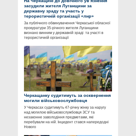
На Черкащині до довічного ув’язнення
засудили жителя Луганщини за
державну зраду та участь у
терористичній організації «лнр»
За публічного обвинувачення Черкаської обласної
прокуратури 35-річного жителя Луганщини
визнано винним у державній зраді та участі в
терористичній організації
Черкащанку судитимуть за осквернення
могили військовослужбовця
У Черкасах судитимуть 47-річну жінку за наругу
над могилою військовослужбовця ЗСУ та
незаконне заволодіння предметами, які
перебували на ній. Інцидент стався напередодні
Нового