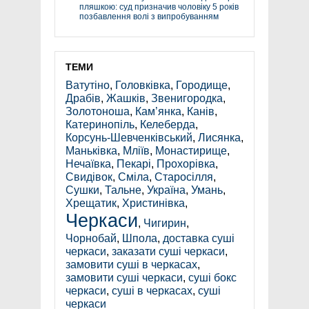
пляшкою: суд призначив чоловіку 5 років
позбавлення волі з випробуванням
ТЕМИ
Ватутіно
,
Головківка
,
Городище
,
Драбів
,
Жашків
,
Звенигородка
,
Золотоноша
,
Кам’янка
,
Канів
,
Катеринопіль
,
Келеберда
,
Корсунь-Шевченківський
,
Лисянка
,
Маньківка
,
Мліїв
,
Монастирище
,
Нечаївка
,
Пекарі
,
Прохорівка
,
Свидівок
,
Сміла
,
Старосілля
,
Сушки
,
Тальне
,
Україна
,
Умань
,
Хрещатик
,
Христинівка
,
Черкаси
,
Чигирин
,
Чорнобай
,
Шпола
,
доставка суші
черкаси
,
заказати суші черкаси
,
замовити суші в черкасах
,
замовити суші черкаси
,
суші бокс
черкаси
,
суші в черкасах
,
суші
черкаси