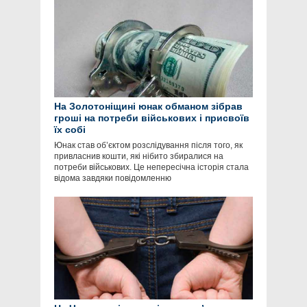
На Золотоніщині юнак обманом зібрав
гроші на потреби військових і присвоїв
їх собі
Юнак став об’єктом розслідування після того, як
привласнив кошти, які нібито збиралися на
потреби військових. Це непересічна історія стала
відома завдяки повідомленню