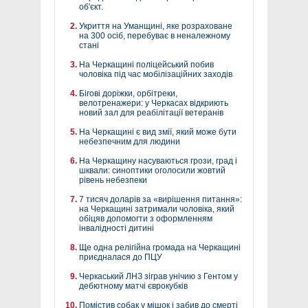
об'єкт.
Укриття на Уманщині, яке розраховане
на 300 осіб, перебуває в неналежному
стані
На Черкащині поліцейський побив
чоловіка під час мобілізаційних заходів
Бігові доріжки, орбітреки,
велотренажери: у Черкасах відкриють
новий зал для реабілітації ветеранів
На Черкащині є вид змії, який може бути
небезпечним для людини
На Черкащину насуваються грози, град і
шквали: синоптики оголосили жовтий
рівень небезпеки
7 тисяч доларів за «вирішення питання»:
на Черкащині затримали чоловіка, який
обіцяв допомогти з оформленням
інвалідності дитині
Ще одна релігійна громада на Черкащині
приєдналася до ПЦУ
Черкаський ЛНЗ зіграв унічию з Гентом у
дебютному матчі єврокубків
Помістив собак у мішок і забив до смерті