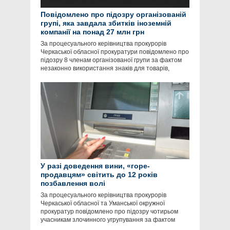
Повідомлено про підозру організованій
групі, яка завдала збитків іноземній
компанії на понад 27 млн грн
За процесуального керівництва прокурорів
Черкаської обласної прокуратури повідомлено про
підозру 8 членам організованої групи за фактом
незаконно використання знаків для товарів,
У разі доведення вини, «горе-
продавцям» світить до 12 років
позбавлення волі
За процесуального керівництва прокурорів
Черкаської обласної та Уманської окружної
прокуратур повідомлено про підозру чотирьом
учасникам злочинного угрупування за фактом