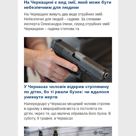
На Черкащині є вид змії, який може бути
небезпечним для людини
На Черкащині живуть два види отруйних змій.
Небезпечні для людей – гадюки. За словами
експерта Олександра Ілюхи, серед отруйних змій
Черкащини – гадюка степова та
У Черкасах чоловік відкрив стрілянину
по дітях, бо ті рвали бузок: чи вдалося
уникнути жертв
Напередодні у Черкасах місцевий чоловік стріляв
в одному з мікрорайонів міста із пістолета по
дітях, через те, що малеча обривала його бузок. В
суботу, 9 травня, в Черкасах