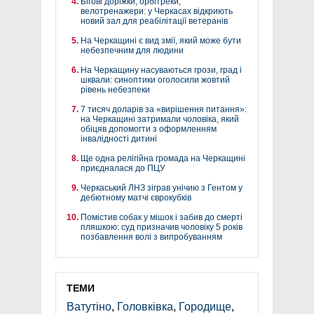
Бігові доріжки, орбітреки,
велотренажери: у Черкасах відкриють
новий зал для реабілітації ветеранів
На Черкащині є вид змії, який може бути
небезпечним для людини
На Черкащину насуваються грози, град і
шквали: синоптики оголосили жовтий
рівень небезпеки
7 тисяч доларів за «вирішення питання»:
на Черкащині затримали чоловіка, який
обіцяв допомогти з оформленням
інвалідності дитині
Ще одна релігійна громада на Черкащині
приєдналася до ПЦУ
Черкаський ЛНЗ зіграв унічию з Гентом у
дебютному матчі єврокубків
Помістив собак у мішок і забив до смерті
пляшкою: суд призначив чоловіку 5 років
позбавлення волі з випробуванням
ТЕМИ
Ватутіно
,
Головківка
,
Городище
,