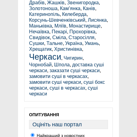
Драбів
,
Жашків
,
Звенигородка
,
Золотоноша
,
Кам’янка
,
Канів
,
Катеринопіль
,
Келеберда
,
Корсунь-Шевченківський
,
Лисянка
,
Маньківка
,
Мліїв
,
Монастирище
,
Нечаївка
,
Пекарі
,
Прохорівка
,
Свидівок
,
Сміла
,
Старосілля
,
Сушки
,
Тальне
,
Україна
,
Умань
,
Хрещатик
,
Христинівка
,
Черкаси
,
Чигирин
,
Чорнобай
,
Шпола
,
доставка суші
черкаси
,
заказати суші черкаси
,
замовити суші в черкасах
,
замовити суші черкаси
,
суші бокс
черкаси
,
суші в черкасах
,
суші
черкаси
ОПИТУВАННЯ
Оцініть наш портал
Найкращий з новостних