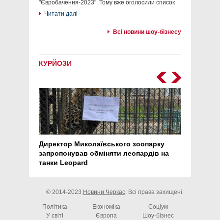
"Євробачення-2023". Тому вже оголосили список
Читати далі
Всі новини шоу-бізнесу
КУРЙОЗИ
Директор Миколаївського зоопарку
Перс
запропонував обміняти леопардів на
30 ро
танки Leopard
арте
© 2014-2023
Новини Черкас
. Всі права захищені.
Політика
Економіка
Соціум
У світі
Європа
Шоу-бізнес