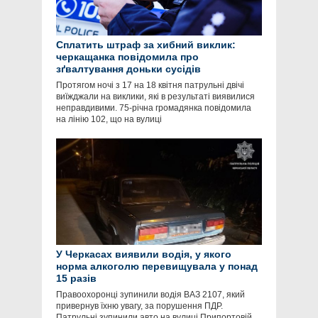
Сплатить штраф за хибний виклик:
черкащанка повідомила про
зґвалтування доньки сусідів
Протягом ночі з 17 на 18 квітня патрульні двічі
виїжджали на виклики, які в результаті виявилися
неправдивими. 75-річна громадянка повідомила
на лінію 102, що на вулиці
У Черкасах виявили водія, у якого
норма алкоголю перевищувала у понад
15 разів
Правоохоронці зупинили водія ВАЗ 2107, який
привернув їхню увагу, за порушення ПДР.
Патрульні зупинили авто на вулиці Припортовій