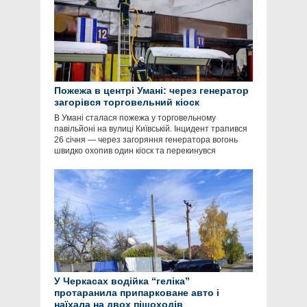
Пожежа в центрі Умані: через генератор
загорівся торговельний кіоск
В Умані сталася пожежа у торговельному
павільйоні на вулиці Київській. Інцидент трапився
26 січня — через загоряння генератора вогонь
швидко охопив один кіоск та перекинувся
У Черкасах водійка “геліка”
протаранила припарковане авто і
наїхала на двох пішоходів