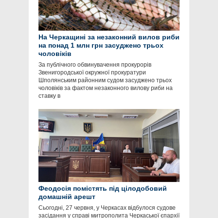
На Черкащині за незаконний вилов риби
на понад 1 млн грн засуджено трьох
чоловіків
За публічного обвинувачення прокурорів
Звенигородської окружної прокуратури
Шполянським районним судом засуджено трьох
чоловіків за фактом незаконного вилову риби на
ставку в
Феодосія помістять під цілодобовий
домашній арешт
Сьогодні, 27 червня, у Черкасах відбулося судове
засідання у справі митрополита Черкаської єпархії