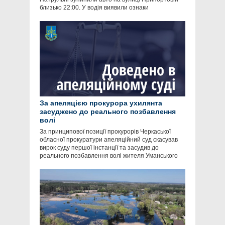
близько 22:00. У водія виявили ознаки
За апеляцією прокурора ухилянта
засуджено до реального позбавлення
волі
За принципової позиції прокурорів Черкаської
обласної прокуратури апеляційний суд скасував
вирок суду першої інстанції та засудив до
реального позбавлення волі жителя Уманського