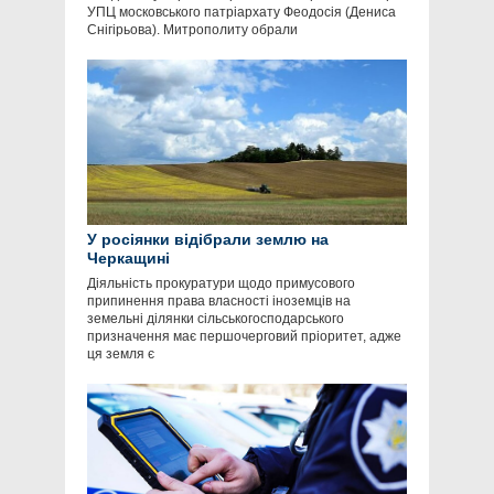
УПЦ московського патріархату Феодосія (Дениса
Снігірьова). Митрополиту обрали
У росіянки відібрали землю на
Черкащині
Діяльність прокуратури щодо примусового
припинення права власності іноземців на
земельні ділянки сільськогосподарського
призначення має першочерговий пріоритет, адже
ця земля є