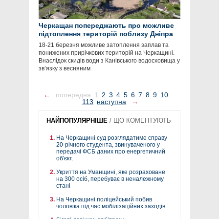
Черкащан попереджають про можливе
підтоплення територій поблизу Дніпра
18-21 березня можливе затоплення заплав та
понижених прирічкових територій на Черкащині.
Внаслідок скидів води з Канівського водосховища у
зв’язку з весняним
←
попередня
1
2
3
4
5
6
7
8
9
10
...
113
наступна
→
НАЙПОПУЛЯРНІШЕ
/
ЩО КОМЕНТУЮТЬ
На Черкащині суд розглядатиме справу
20-річного студента, звинуваченого у
передачі ФСБ даних про енергетичний
об'єкт.
Укриття на Уманщині, яке розраховане
на 300 осіб, перебуває в неналежному
стані
На Черкащині поліцейський побив
чоловіка під час мобілізаційних заходів