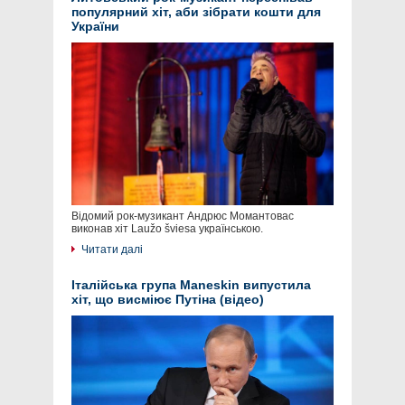
популярний хіт, аби зібрати кошти для
України
Відомий рок-музикант Андрюс Момантовас
виконав хіт Laužo šviesa українською.
Читати далі
Італійська група Maneskin випустила
хіт, що висміює Путіна (відео)