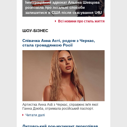
Імміграційний адвокат Альона Шевцова
розповіла про легальні способи
залишитися в США після скасування U4U
Всі новини про стиль життя
ШОУ-БІЗНЕС
Співачка Анна Асті, родом з Черкас,
стала громадянкою Росії
Артистка Анна Asti з Черкас, справжнє ім'я якої
Ганна Дзюба, отримала російський паспорт.
Читати далі
Литовський рок-музикант переспівав