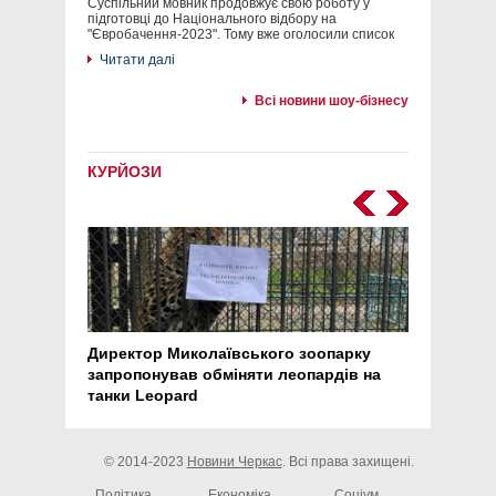
Суспільний мовник продовжує свою роботу у
підготовці до Національного відбору на
"Євробачення-2023". Тому вже оголосили список
Читати далі
Всі новини шоу-бізнесу
КУРЙОЗИ
Директор Миколаївського зоопарку
Перс
запропонував обміняти леопардів на
30 ро
танки Leopard
арте
© 2014-2023
Новини Черкас
. Всі права захищені.
Політика
Економіка
Соціум