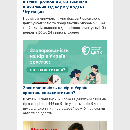
Фахівці розповіли, чи знайшли
відхилення від норм у воді на
Черкащині
Протягом минулого тижня фахівці Черкаського
центру контролю та профілактики хвороб МОЗ не
знайшли відхилення від гігієнічних вимог у воді. За
період із 20 до 24 липня із джерел
Захворюваність на кір в Україні
зростає: як захиститися?
В Україні з початку 2025 року за дев’ять місяців на
кір захворіли 1 446 осіб. Це у шість разів більше,
ніж за аналогічний період 2024 року. У Черкаській
області за десять