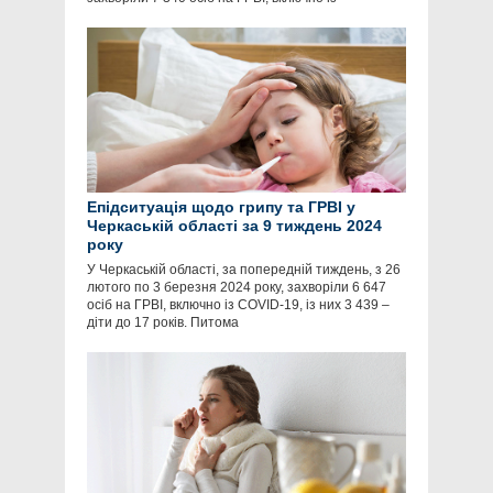
Епідситуація щодо грипу та ГРВІ у
Черкаській області за 9 тиждень 2024
року
У Черкаській області, за попередній тиждень, з 26
лютого по 3 березня 2024 року, захворіли 6 647
осіб на ГРВІ, включно із COVID-19, із них 3 439 –
діти до 17 років. Питома