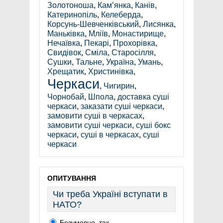
Золотоноша
,
Кам’янка
,
Канів
,
Катеринопіль
,
Келеберда
,
Корсунь-Шевченківський
,
Лисянка
,
Маньківка
,
Мліїв
,
Монастирище
,
Нечаївка
,
Пекарі
,
Прохорівка
,
Свидівок
,
Сміла
,
Старосілля
,
Сушки
,
Тальне
,
Україна
,
Умань
,
Хрещатик
,
Христинівка
,
Черкаси
,
Чигирин
,
Чорнобай
,
Шпола
,
доставка суші
черкаси
,
заказати суші черкаси
,
замовити суші в черкасах
,
замовити суші черкаси
,
суші бокс
черкаси
,
суші в черкасах
,
суші
черкаси
ОПИТУВАННЯ
Чи треба Україні вступати в
НАТО?
Безумовно, так