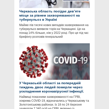
Черкаська область посідає девʼяте
місце за рівнем захворюваності на
туберкульоз в Україні
Майже пів тисячі нових випадків захворювання на
туберкульоз виявили торік на Черкащині. Це на
понад 14% більше, ніж у 2022 році. Про це під час
брифінгу розповів генеральний
У Черкаській області за попередній
тиждень двоє людей померли через
ускладнення коронавірусної інфекції.
Найвищі показники захворюваності на ГРВІ,
зокрема COVID-19, відзначались у Черкаському та
Золотоніському районах. Із 18 по 24 березня
захворіли 7 340 осіб на ГРВІ, включно із