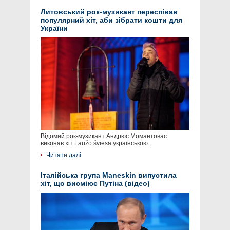
Литовський рок-музикант переспівав
популярний хіт, аби зібрати кошти для
України
Відомий рок-музикант Андрюс Момантовас
виконав хіт Laužo šviesa українською.
Читати далі
Італійська група Maneskin випустила
хіт, що висміює Путіна (відео)