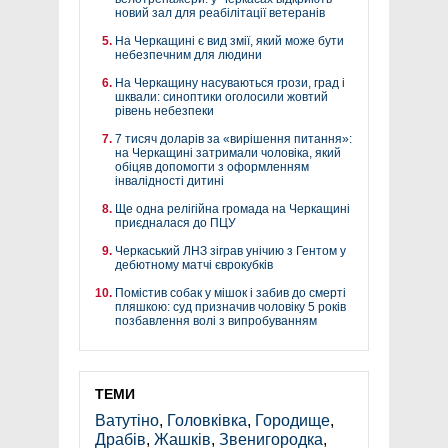
новий зал для реабілітації ветеранів
На Черкащині є вид змії, який може бути
небезпечним для людини
На Черкащину насуваються грози, град і
шквали: синоптики оголосили жовтий
рівень небезпеки
7 тисяч доларів за «вирішення питання»:
на Черкащині затримали чоловіка, який
обіцяв допомогти з оформленням
інвалідності дитині
Ще одна релігійна громада на Черкащині
приєдналася до ПЦУ
Черкаський ЛНЗ зіграв унічию з Гентом у
дебютному матчі єврокубків
Помістив собак у мішок і забив до смерті
пляшкою: суд призначив чоловіку 5 років
позбавлення волі з випробуванням
ТЕМИ
Ватутіно
,
Головківка
,
Городище
,
Драбів
,
Жашків
,
Звенигородка
,