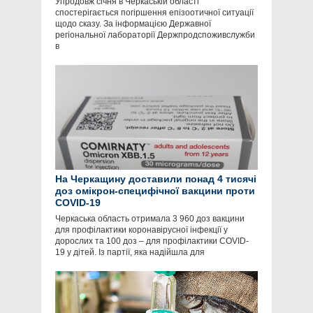
Упродовж січня в Черкаській області
спостерігається погіршення епізоотичної ситуації
щодо сказу. За інформацією Державної
регіональної лабораторії Держпродспоживслужби
в
На Черкащину доставили понад 4 тисячі
доз омікрон-специфічної вакцини проти
COVID-19
Черкаська область отримала 3 960 доз вакцини
для профілактики коронавірусної інфекції у
дорослих та 100 доз – для профілактики COVID-
19 у дітей. Із партії, яка надійшла для