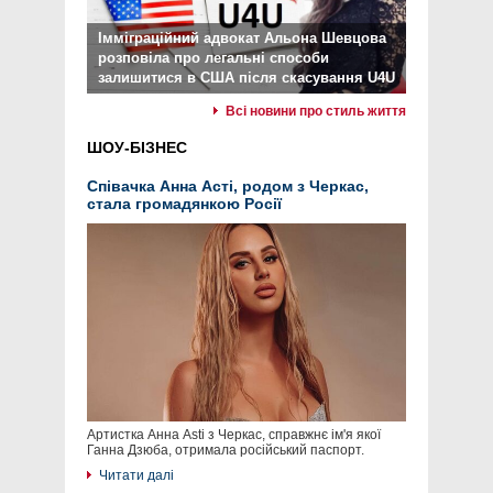
Імміграційний адвокат Альона Шевцова
розповіла про легальні способи
залишитися в США після скасування U4U
Всі новини про стиль життя
ШОУ-БІЗНЕС
Співачка Анна Асті, родом з Черкас,
стала громадянкою Росії
Артистка Анна Asti з Черкас, справжнє ім'я якої
Ганна Дзюба, отримала російський паспорт.
Читати далі