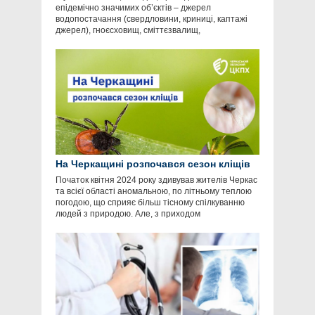
епідемічно значимих об’єктів – джерел
водопостачання (свердловини, криниці, каптажі
джерел), гноєсховищ, сміттєзвалищ,
На Черкащині розпочався сезон кліщів
Початок квітня 2024 року здивував жителів Черкас
та всієї області аномальною, по літньому теплою
погодою, що сприяє більш тісному спілкуванню
людей з природою. Але, з приходом