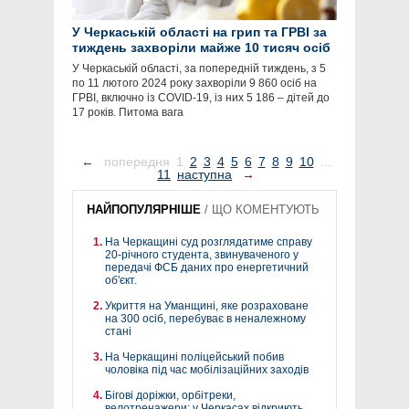
У Черкаській області на грип та ГРВІ за
тиждень захворіли майже 10 тисяч осіб
У Черкаській області, за попередній тиждень, з 5
по 11 лютого 2024 року захворіли 9 860 осіб на
ГРВІ, включно із COVID-19, із них 5 186 – дітей до
17 років. Питома вага
←
попередня
1
2
3
4
5
6
7
8
9
10
...
11
наступна
→
НАЙПОПУЛЯРНІШЕ
/
ЩО КОМЕНТУЮТЬ
На Черкащині суд розглядатиме справу
20-річного студента, звинуваченого у
передачі ФСБ даних про енергетичний
об'єкт.
Укриття на Уманщині, яке розраховане
на 300 осіб, перебуває в неналежному
стані
На Черкащині поліцейський побив
чоловіка під час мобілізаційних заходів
Бігові доріжки, орбітреки,
велотренажери: у Черкасах відкриють