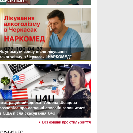
захиститися?
Як уникнути зриву після лікування
алкоголізму в Черкасах “НАРКОМЕД”
Імміграційний адвокат Альона Шевцова
розповіла про легальні способи залишитися
в США після скасування U4U
Всі новини про стиль життя
ОУ-БІЗНЕС