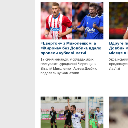
«Евертон» з Миколенком, а
Вдруге п
«Жирона» без Довбика вдало
Довбик м
провели кубкові матчі
місяця в 
17 січня команди, у складах яких
Українськи
виступають уродженці Черкащини
продовжує 
Віталій Миколенко і Артем Довбик,
Ла Лізі
подолали кубкові етапи