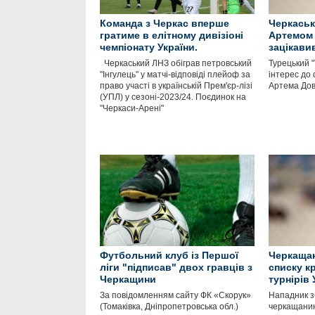
Команда з Черкас вперше
Черкась
гратиме в елітному дивізіоні
Артемом
чемпіонату України.
зацікави
Черкаський ЛНЗ обіграв петровський
Турецький 
"Інгулець" у матчі-відповіді плейоф за
інтерес до
право участі в українській Прем'єр-лізі
Артема Д
(УПЛ) у сезоні-2023/24. Поєдинок на
"Черкаси-Арені"
Футбольний клуб із Першої
Черкащан
ліги "підписав" двох гравців з
списку к
Черкащини
турнірів
За повідомленням сайту ФК «Скорук»
Нападник зб
(Томаківка, Дніпропетровська обл.)
черкащанин