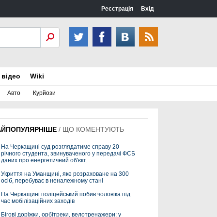
Реєстрація
Вхід
 відео
Wiki
Авто
Курйози
АЙПОПУЛЯРНІШЕ
/
ЩО КОМЕНТУЮТЬ
На Черкащині суд розглядатиме справу 20-
річного студента, звинуваченого у передачі ФСБ
даних про енергетичний об'єкт.
Укриття на Уманщині, яке розраховане на 300
осіб, перебуває в неналежному стані
На Черкащині поліцейський побив чоловіка під
час мобілізаційних заходів
Бігові доріжки, орбітреки, велотренажери: у