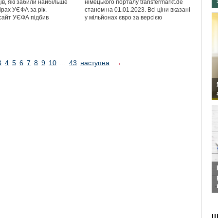
ів, які забили найбільше
німецького порталу transfermarkt.de
нірах УЄФА за рік.
станом на 01.01.2023. Всі ціни вказані
сайт УЄФА підбив
у мільйонах євро за версією
3
4
5
6
7
8
9
10
...
43
наступна
→
Ш