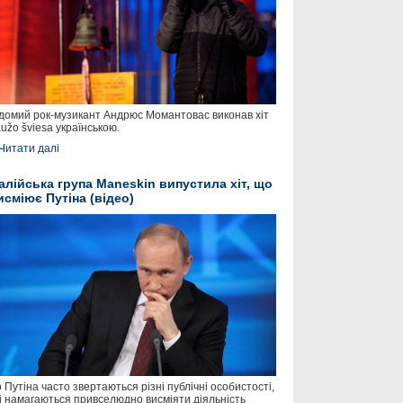
домий рок-музикант Андрюс Момантовас виконав хіт
užo šviesa українською.
Читати далі
талійська група Maneskin випустила хіт, що
исміює Путіна (відео)
 Путіна часто звертаються різні публічні особистості,
і намагаються привселюдно висміяти діяльність