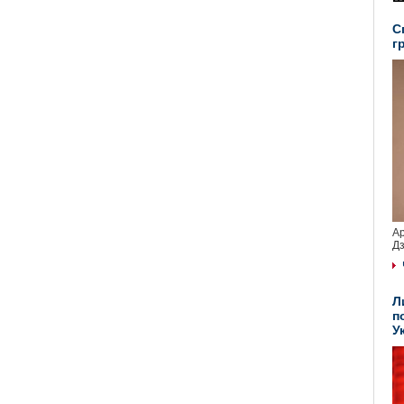
С
г
Ар
Дз
Л
п
У