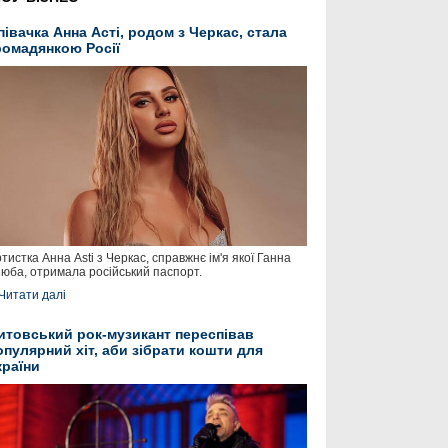
півачка Анна Асті, родом з Черкас, стала
ромадянкою Росії
тистка Анна Asti з Черкас, справжнє ім'я якої Ганна
юба, отримала російський паспорт.
Читати далі
итовський рок-музикант переспівав
опулярний хіт, аби зібрати кошти для
країни