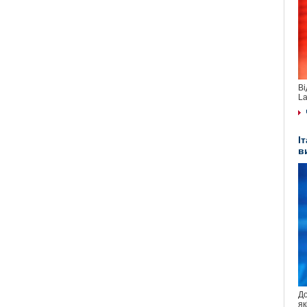
Ві
La
І
в
До
як