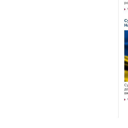
ро
С
Н
Су
до
вж