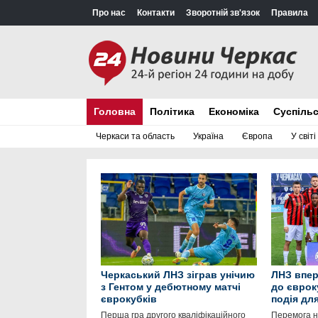
Про нас
Контакти
Зворотній зв'язок
Правила
Головна
Політика
Економіка
Суспіль
Черкаси та область
Україна
Європа
У світі
Черкаський ЛНЗ зіграв унічию
ЛНЗ впер
з Гентом у дебютному матчі
до єврок
єврокубків
подія дл
Перша гра другого кваліфікаційного
Перемога 