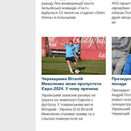
раунду Ліги конференцій проти
ЛНЗ гаранту
бельгійської команди «Гент»
єврокубках
відбулася 23 липня на стадіоні «Orlen
обіграв Пол
Arena» в польському
друге місце
це
Черкащанин Віталій
Президен
Миколенко може пропустити
посади
Євро-2024. У чому причина
Президент 
Андрій Полт
Український захисник ризикує не
нового сез
зіграти на чемпіонаті Європи з
сконцентрує
футболу. У товариському матчі
Українській
Молдова - Україна (0:4) Віталій
Черкаській
Миколенко отримав травму та у
сльозах покинув поле на