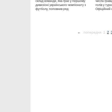
склад команди, яка грає у першому
числа гравц
дивизіоні українського чемпіонату з
голів у тур
футболу, поповнив ряд
Офіційний 
←
попередня
1
2