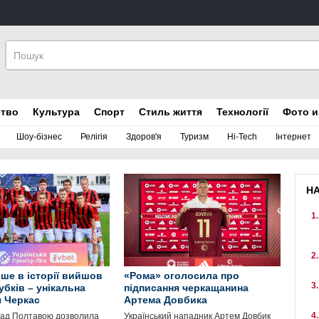
ство
Культура
Спорт
Стиль життя
Технології
Фото и
Шоу-бізнес
Релігія
Здоров'я
Туризм
Hi-Tech
Інтернет
Н
ше в історії вийшов
«Рома» оголосила про
убків – унікальна
підписання черкащанина
я Черкас
Артема Довбика
над Полтавою дозволила
Український нападник Артем Довбик