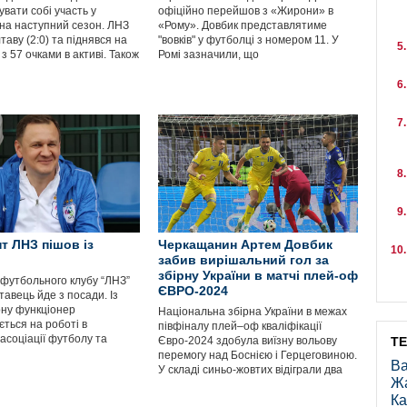
вати собі участь у
офіційно перейшов з «Жирони» в
 на наступний сезон. ЛНЗ
«Рому». Довбик представлятиме
таву (2:0) та піднявся на
"вовків" у футболці з номером 11. У
 з 57 очками в активі. Також
Ромі зазначили, що
т ЛНЗ пішов із
Черкащанин Артем Довбик
забив вирішальний гол за
збірну України в матчі плей-оф
футбольного клубу “ЛНЗ”
ЄВРО-2024
авець йде з посади. Із
ону функціонер
Національна збірна України в межах
ться на роботі в
півфіналу плей–оф кваліфікації
 асоціації футболу та
Євро-2024 здобула виїзну вольову
Т
перемогу над Боснією і Герцеговиною.
Ва
У складі синьо-жовтих відіграли два
Ж
Ка