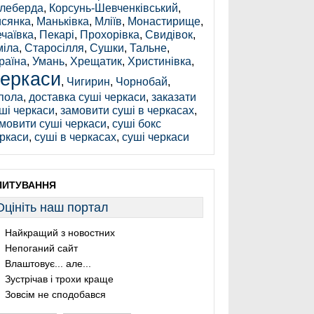
леберда
,
Корсунь-Шевченківський
,
сянка
,
Маньківка
,
Мліїв
,
Монастирище
,
чаївка
,
Пекарі
,
Прохорівка
,
Свидівок
,
іла
,
Старосілля
,
Сушки
,
Тальне
,
раїна
,
Умань
,
Хрещатик
,
Христинівка
,
еркаси
,
Чигирин
,
Чорнобай
,
пола
,
доставка суші черкаси
,
заказати
ші черкаси
,
замовити суші в черкасах
,
мовити суші черкаси
,
суші бокс
ркаси
,
суші в черкасах
,
суші черкаси
ПИТУВАННЯ
Оцініть наш портал
Найкращий з новостних
Непоганий сайт
Влаштовує... але...
Зустрічав і трохи краще
Зовсім не сподобався