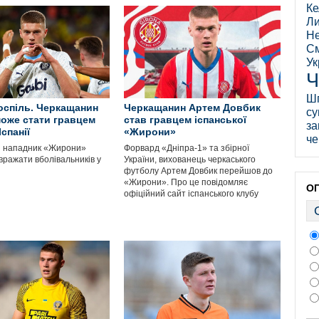
Ке
Ли
Не
См
Ук
Ч
Ш
оспіль. Черкащанин
Черкащанин Артем Довбик
су
оже стати гравцем
став гравцем іспанської
за
Іспанії
«Жирони»
че
й нападник «Жирони»
Форвард «Дніпра-1» та збірної
вражати вболівальників у
України, вихованець черкаського
футболу Артем Довбик перейшов до
«Жирони». Про це повідомляє
О
офіційний сайт іспанського клубу