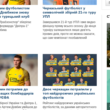
ким футболистом
Черкаський футболіст у
 Довбиком знову
символічній збірній 21-го туру
в турецький клуб
УПЛ
С
"Трабзонспор" зберігає
Завершився 21-й тур УПЛ і вже видно
 форварда "Дніпра-1"
фінішну пряму всього сезону. До кінця
овбика
турніру залишилося лише дев’ять
ігрових днів, проте не можна сказати,
що сам чемпіонат позбавлений
ин потрапив до
Двоє черкащан потрапили у
ращих бомбардирів
топ найдорожчих українських
 УЄФА
футболістів
ірної України та Дніпра-1,
Рейтинг найдорожчих українських
 Артем Довбик увійшов до
футболістів, за даними авторитетного