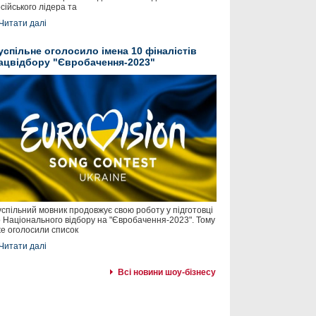
сійського лідера та
Читати далі
успільне оголосило імена 10 фіналістів
ацвідбору "Євробачення-2023"
спільний мовник продовжує свою роботу у підготовці
 Національного відбору на "Євробачення-2023". Тому
е оголосили список
Читати далі
Всі новини шоу-бізнесу