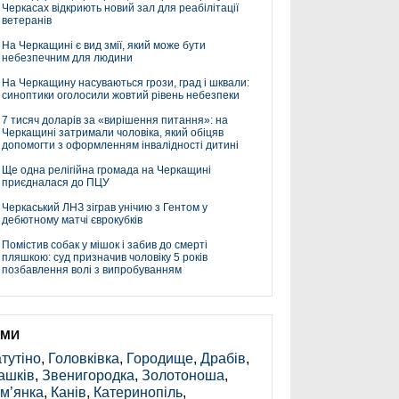
Черкасах відкриють новий зал для реабілітації
ветеранів
На Черкащині є вид змії, який може бути
небезпечним для людини
На Черкащину насуваються грози, град і шквали:
синоптики оголосили жовтий рівень небезпеки
7 тисяч доларів за «вирішення питання»: на
Черкащині затримали чоловіка, який обіцяв
допомогти з оформленням інвалідності дитині
Ще одна релігійна громада на Черкащині
приєдналася до ПЦУ
Черкаський ЛНЗ зіграв унічию з Гентом у
дебютному матчі єврокубків
Помістив собак у мішок і забив до смерті
пляшкою: суд призначив чоловіку 5 років
позбавлення волі з випробуванням
ЕМИ
тутіно
,
Головківка
,
Городище
,
Драбів
,
ашків
,
Звенигородка
,
Золотоноша
,
м’янка
,
Канів
,
Катеринопіль
,