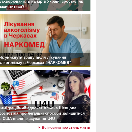
Захворюваність на кір в Україні зростає: як
захиститися?
Як уникнути зриву після лікування
алкоголізму в Черкасах “НАРКОМЕД”
Імміграційний адвокат Альона Шевцова
розповіла про легальні способи залишитися
в США після скасування U4U
Всі новини про стиль життя