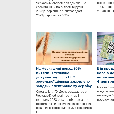
порівняно 
Черкаській області повідомляє, що
1,8%, інфо
споживчі ціни по області в грудні
управлінні 
2023р. порівняно з листопадом
2023р. зросли на 0,2%.
На Черкащині понад 90%
Від прод
витягів із технічної
напоїв д
документації про НГО
щомісячн
земельної ділянки замовлено
4 млн грн
завдяки електронному сервісу
Майже 4 мі
податку на
Спеціалісти ГУ Держгеокадастру у
місяць до 
Черкаській області протягом І
продажу ал
кварталу 2023 року на підставі заяв,
отриманих від фізичних та юридичних
осіб, сільськогосподарських товариств
і