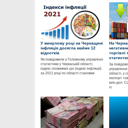
У минулому році на Черкащині
На Черка
інфляція досягла майже 12
негативн
відсотків
торгівлі
статисти
Як повідомили у Головному управлінні
статистики у Черкаській області,
За повідом
індекс споживчих цін (індекс інфляції)
управління 
за 2021 році по області становив
області, у 
експорт тов
млн.дол. С
із