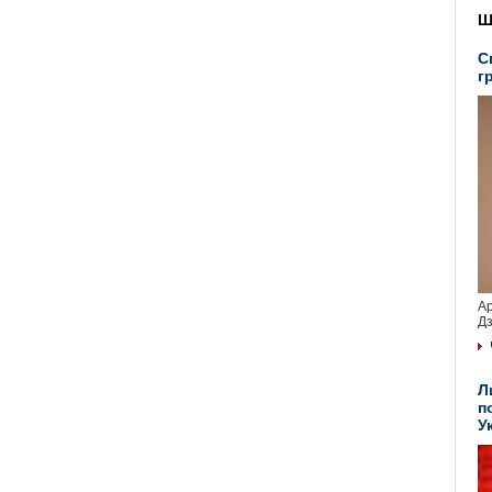
Ш
С
г
Ар
Дз
Л
п
У