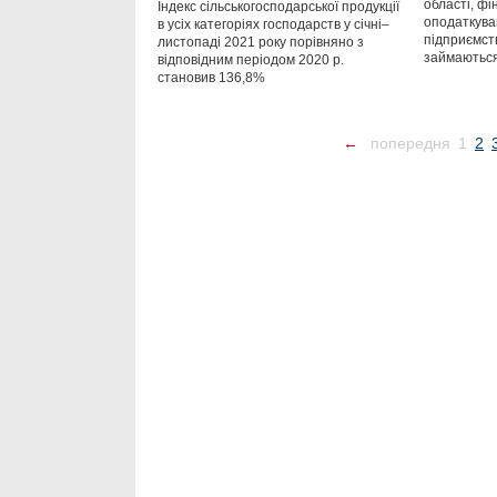
області, фі
Індекс сільськогосподарської продукції
оподаткува
в усіх категоріях господарств у січні–
підприємств
листопаді 2021 року порівняно з
займаютьс
відповідним періодом 2020 р.
становив 136,8%
←
попередня
1
2