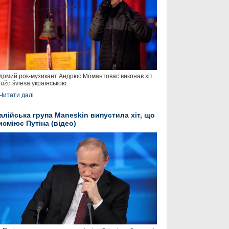
домий рок-музикант Андрюс Момантовас виконав хіт
užo šviesa українською.
Читати далі
талійська група Maneskin випустила хіт, що
исміює Путіна (відео)