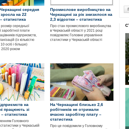
а Черкащині середня
Промислове виробництво на
 зросла на 22
Черкащині за рік знизилося на
 – статистика
2,3 відсотки – статистика
С
 розмір середньої
Про стан промислового виробництва
ї заробітної плати
в Черкаській області у 2021 році
ацівників підприємств,
повідомляє Головне управління
анізацій (із кількістю
статистики у Черкаській області
0 осіб і більше)
з 2020 роком
ідприємств на
На Черкащині близько 2,6
і працюють зі
робітників не отримали
 – статистика
вчасно заробітну плату –
статистика
ленням Головного
статистики у Черкаській
Про це повідомили у Головному