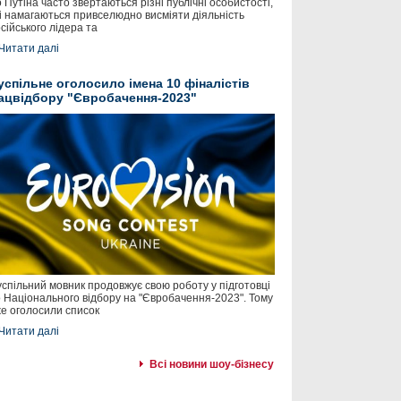
 Путіна часто звертаються різні публічні особистості,
і намагаються привселюдно висміяти діяльність
сійського лідера та
Читати далі
успільне оголосило імена 10 фіналістів
ацвідбору "Євробачення-2023"
спільний мовник продовжує свою роботу у підготовці
 Національного відбору на "Євробачення-2023". Тому
е оголосили список
Читати далі
Всі новини шоу-бізнесу