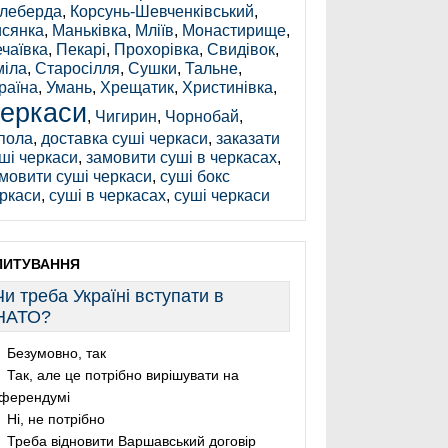
леберда
,
Корсунь-Шевченківський
,
сянка
,
Маньківка
,
Мліїв
,
Монастирище
,
чаївка
,
Пекарі
,
Прохорівка
,
Свидівок
,
іла
,
Старосілля
,
Сушки
,
Тальне
,
раїна
,
Умань
,
Хрещатик
,
Христинівка
,
еркаси
,
Чигирин
,
Чорнобай
,
пола
,
доставка суші черкаси
,
заказати
ші черкаси
,
замовити суші в черкасах
,
мовити суші черкаси
,
суші бокс
ркаси
,
суші в черкасах
,
суші черкаси
ПИТУВАННЯ
Чи треба Україні вступати в
НАТО?
Безумовно, так
Так, але це потрібно вирішувати на
ферендумі
Ні, не потрібно
Треба відновити Варшавський договір