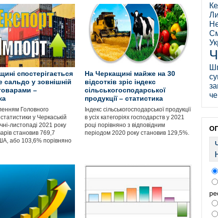
Ке
Ли
Не
См
Ук
Ч
Ш
щині спостерігається
На Черкащині майже на 30
су
е сальдо у зовнішній
відсотків зріс індекс
за
 товарами –
сільськогосподарської
че
ка
продукції – статистика
ленням Головного
Індекс сільськогосподарської продукції
статистики у Черкаській
в усіх категоріях господарств у 2021
січні-листопаді 2021 року
році порівняно з відповідним
О
арів становив 769,7
періодом 2020 року становив 129,5%.
ША, або 103,6% порівняно
ре