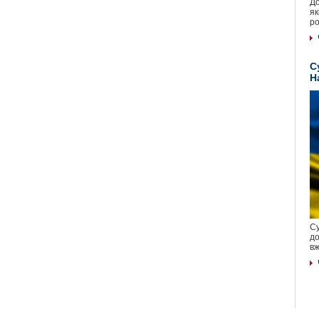
До
як
ро
С
Н
Су
до
вж