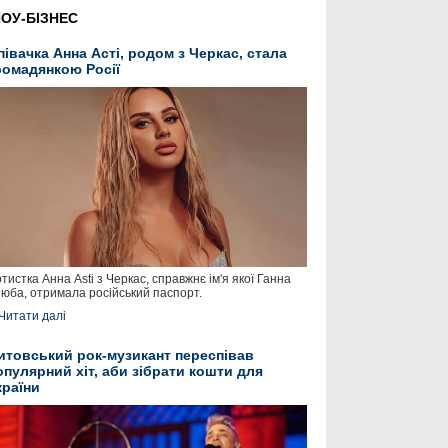
ОУ-БІЗНЕС
півачка Анна Асті, родом з Черкас, стала
ромадянкою Росії
тистка Анна Asti з Черкас, справжнє ім'я якої Ганна
юба, отримала російський паспорт.
Читати далі
итовський рок-музикант переспівав
опулярний хіт, аби зібрати кошти для
країни