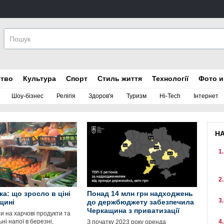
ство
Культура
Спорт
Стиль життя
Технології
Фото и
Шоу-бізнес
Релігія
Здоров'я
Туризм
Hi-Tech
Інтернет
Н
ка: що зросло в ціні
Понад 14 млн грн надходжень
щині
до держбюджету забезпечила
Черкащина з приватизації
и на харчові продукти та
ні напої в березні,
З початку 2023 року оренда