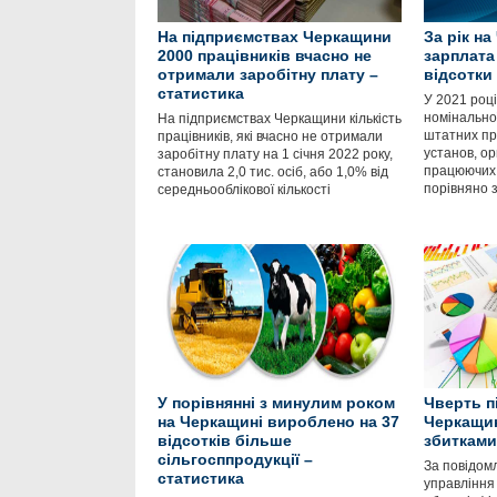
На підприємствах Черкащини
За рік н
2000 працівників вчасно не
зарплата
отримали заробітну плату –
відсотки
статистика
У 2021 році
номінально
На підприємствах Черкащини кількість
штатних пр
працівників, які вчасно не отримали
установ, орг
заробітну плату на 1 січня 2022 року,
працюючих 1
становила 2,0 тис. осіб, або 1,0% від
порівняно 
середньооблікової кількості
У порівнянні з минулим роком
Чверть п
на Черкащині вироблено на 37
Черкащин
відсотків більше
збитками
сільгосппродукції –
За повідом
статистика
управління 