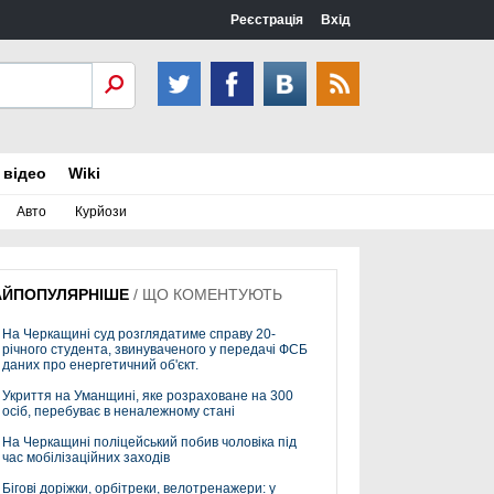
Реєстрація
Вхід
 відео
Wiki
Авто
Курйози
АЙПОПУЛЯРНІШЕ
/
ЩО КОМЕНТУЮТЬ
На Черкащині суд розглядатиме справу 20-
річного студента, звинуваченого у передачі ФСБ
даних про енергетичний об'єкт.
Укриття на Уманщині, яке розраховане на 300
осіб, перебуває в неналежному стані
На Черкащині поліцейський побив чоловіка під
час мобілізаційних заходів
Бігові доріжки, орбітреки, велотренажери: у