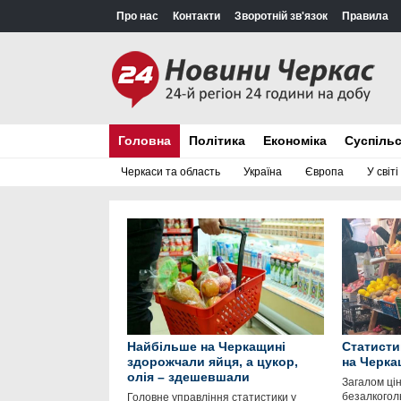
Про нас
Контакти
Зворотній зв'язок
Правила
Головна
Політика
Економіка
Суспіль
Черкаси та область
Україна
Європа
У світі
Найбільше на Черкащині
Статисти
здорожчали яйця, а цукор,
на Черка
олія – здешевшали
Загалом цін
безалкоголь
Головне управління статистики у