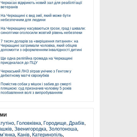
Черкасах відкриють новий зал для реабілітації
ветеранів
На Черкащині є вид змії, який може бути
небезпечним для людини
На Черкащину насуваються грози, град і шквали:
синоптики оголосили жовтий рівень небезпеки
7 тисяч доларів за «вирішення питання»: на
Черкащині затримали чоловіка, який обіцяв
допомогти з оформленням інвалідності дитині
Ще одна релігійна громада на Черкащині
приєдналася до ПЦУ
Черкаський ЛНЗ зіграв унічию з Гентом у
дебютному матчі єврокубків
Помістив собак у мішок і забив до смерті
пляшкою: суд призначив чоловіку 5 років
позбавлення волі з випробуванням
ЕМИ
тутіно
,
Головківка
,
Городище
,
Драбів
,
ашків
,
Звенигородка
,
Золотоноша
,
м’янка
,
Канів
,
Катеринопіль
,