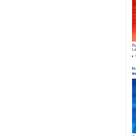
Ві
La
І
в