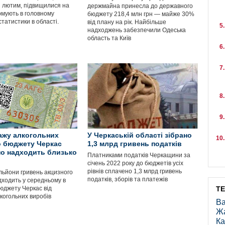
з лютим, підвищилися на
держмайна принесла до державного
рмують в головному
бюджету 218,4 млн грн — майже 30%
статистики в області.
від плану на рік. Найбільше
надходжень забезпечили Одеська
область та Київ
ажу алкогольних
У Черкаській області зібрано
о бюджету Черкас
1,3 млрд гривень податків
о надходить близько
Платниками податків Черкащини за
січень 2022 року до бюджетів усіх
рівнів сплачено 1,3 млрд гривень
льйони гривень акцизного
податків, зборів та платежів
дходить у середньому в
бюджету Черкас від
Т
когольних виробів
Ва
Ж
Ка