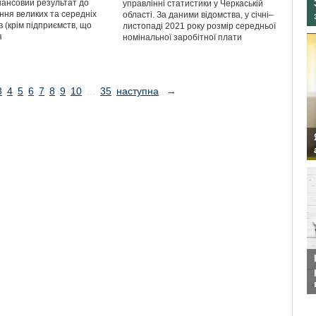
нансовий результат до
управлінні статистики у Черкаській
ння великих та середніх
області. За даними відомства, у січні–
 (крім підприємств, що
листопаді 2021 року розмір середньої
я
номінальної заробітної плати
3
4
5
6
7
8
9
10
...
35
наступна
→