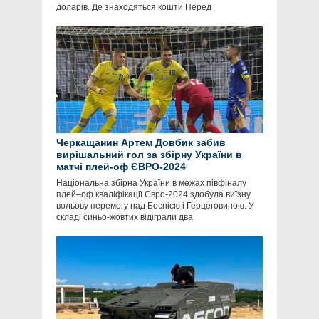
доларів. Де знаходяться кошти Перед
Черкащанин Артем Довбик забив
вирішальний гол за збірну України в
матчі плей-оф ЄВРО-2024
Національна збірна України в межах півфіналу
плей–оф кваліфікації Євро-2024 здобула виїзну
вольову перемогу над Боснією і Герцеговиною. У
складі синьо-жовтих відіграли два