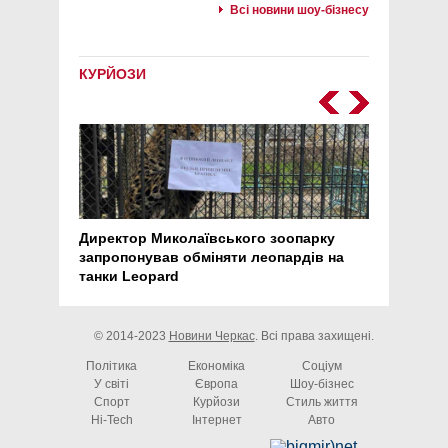
Всі новини шоу-бізнесу
КУРЙОЗИ
Директор Миколаївського зоопарку
Перс
запропонував обміняти леопардів на
30 ро
танки Leopard
арте
© 2014-2023
Новини Черкас
. Всі права захищені.
Політика
Економіка
Соціум
У світі
Європа
Шоу-бізнес
Спорт
Курйози
Стиль життя
Hi-Tech
Інтернет
Авто