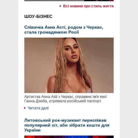
Всі новини про стиль життя
ШОУ-БІЗНЕС
Співачка Анна Асті, родом з Черкас,
стала громадянкою Росії
Артистка Анна Asti з Черкас, справжнє ім'я якої
Ганна Дзюба, отримала російський паспорт.
Читати далі
Литовський рок-музикант переспівав
популярний хіт, аби зібрати кошти для
України