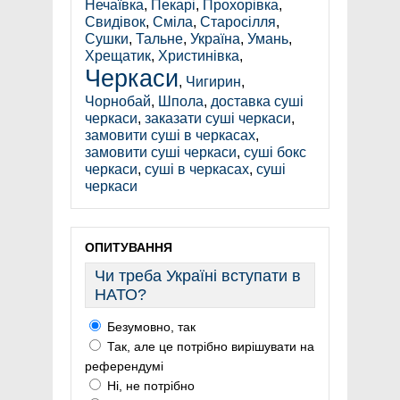
Нечаївка
,
Пекарі
,
Прохорівка
,
Свидівок
,
Сміла
,
Старосілля
,
Сушки
,
Тальне
,
Україна
,
Умань
,
Хрещатик
,
Христинівка
,
Черкаси
,
Чигирин
,
Чорнобай
,
Шпола
,
доставка суші
черкаси
,
заказати суші черкаси
,
замовити суші в черкасах
,
замовити суші черкаси
,
суші бокс
черкаси
,
суші в черкасах
,
суші
черкаси
ОПИТУВАННЯ
Чи треба Україні вступати в
НАТО?
Безумовно, так
Так, але це потрібно вирішувати на
референдумі
Ні, не потрібно