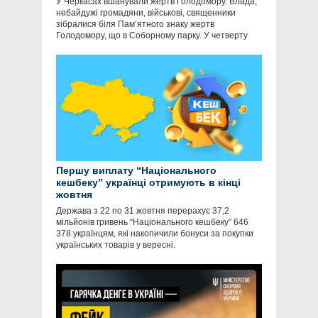
У Черкасах вшанували жертв Голодомору. Влада,
небайдужі громадяни, військові, священники
зібралися біля Пам’ятного знаку жертв
Голодомору, що в Соборному парку. У четверту
Першу виплату “Національного
кешбеку” українці отримують в кінці
жовтня
Держава з 22 по 31 жовтня перерахує 37,2
мільйонів гривень “Національного кешбеку” 646
378 українцям, які накопичили бонуси за покупки
українських товарів у вересні.