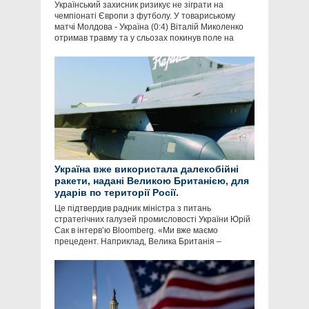
Український захисник ризикує не зіграти на
чемпіонаті Європи з футболу. У товариському
матчі Молдова - Україна (0:4) Віталій Миколенко
отримав травму та у сльозах покинув поле на
Україна вже використала далекобійні
ракети, надані Великою Британією, для
ударів по території Росії.
Це підтвердив радник міністра з питань
стратегічних галузей промисловості України Юрій
Сак в інтервʼю Bloomberg. «Ми вже маємо
прецедент. Наприклад, Велика Британія –