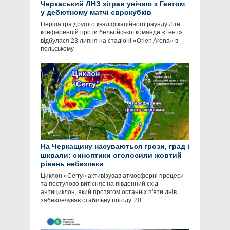
Черкаський ЛНЗ зіграв унічию з Гентом
у дебютному матчі єврокубків
Перша гра другого кваліфікаційного раунду Ліги
конференцій проти бельгійської команди «Гент»
відбулася 23 липня на стадіоні «Orlen Arena» в
польському
На Черкащину насуваються грози, град і
шквали: синоптики оголосили жовтий
рівень небезпеки
Циклон «Cerry» активізував атмосферні процеси
та поступово витісняє на південний схід
антициклон, який протягом останніх п'яти днів
забезпечував стабільну погоду. 20