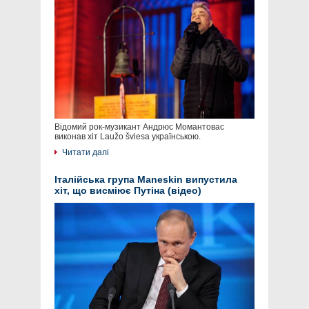
Відомий рок-музикант Андрюс Момантовас
виконав хіт Laužo šviesa українською.
Читати далі
Італійська група Maneskin випустила
хіт, що висміює Путіна (відео)