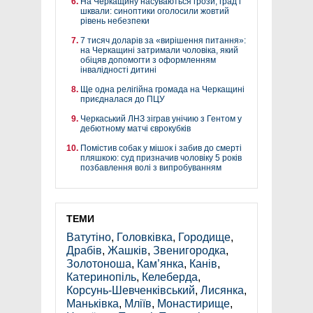
На Черкащину насуваються грози, град і
шквали: синоптики оголосили жовтий
рівень небезпеки
7 тисяч доларів за «вирішення питання»:
на Черкащині затримали чоловіка, який
обіцяв допомогти з оформленням
інвалідності дитині
Ще одна релігійна громада на Черкащині
приєдналася до ПЦУ
Черкаський ЛНЗ зіграв унічию з Гентом у
дебютному матчі єврокубків
Помістив собак у мішок і забив до смерті
пляшкою: суд призначив чоловіку 5 років
позбавлення волі з випробуванням
ТЕМИ
Ватутіно
,
Головківка
,
Городище
,
Драбів
,
Жашків
,
Звенигородка
,
Золотоноша
,
Кам’янка
,
Канів
,
Катеринопіль
,
Келеберда
,
Корсунь-Шевченківський
,
Лисянка
,
Маньківка
,
Мліїв
,
Монастирище
,