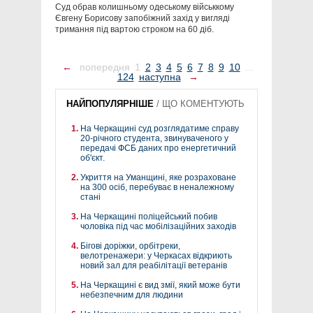
Суд обрав колишньому одеському військкому
Євгену Борисову запобіжний захід у вигляді
тримання під вартою строком на 60 діб.
←
попередня
1
2
3
4
5
6
7
8
9
10
...
124
наступна
→
НАЙПОПУЛЯРНІШЕ
/
ЩО КОМЕНТУЮТЬ
На Черкащині суд розглядатиме справу
20-річного студента, звинуваченого у
передачі ФСБ даних про енергетичний
об'єкт.
Укриття на Уманщині, яке розраховане
на 300 осіб, перебуває в неналежному
стані
На Черкащині поліцейський побив
чоловіка під час мобілізаційних заходів
Бігові доріжки, орбітреки,
велотренажери: у Черкасах відкриють
новий зал для реабілітації ветеранів
На Черкащині є вид змії, який може бути
небезпечним для людини