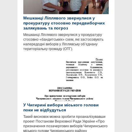
Мешканці Ліплявого звернулися у
прокуратуру стосовно передвиборчих
залякувань та погроз
Мешканці Ліплявого звернулися у прокуратуру
стосовно «бандитських» схем, які застосовують
напередодні виборів у Ліплявську об’єднану
територіальну громаду (ОТГ).
У Чигирині вибори міського голови
поки не відбудуться
Такий висновок можна зробити проаналізувавши
проект Постанови Верховної Ради України «Про
призначення позачергових виборів Чигиринського
міського голови Чигиринського району