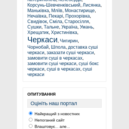
Корсунь-Шевченківський
,
Лисянка
,
Маньківка
,
Мліїв
,
Монастирище
,
Нечаївка
,
Пекарі
,
Прохорівка
,
Свидівок
,
Сміла
,
Старосілля
,
Сушки
,
Тальне
,
Україна
,
Умань
,
Хрещатик
,
Христинівка
,
Черкаси
,
Чигирин
,
Чорнобай
,
Шпола
,
доставка суші
черкаси
,
заказати суші черкаси
,
замовити суші в черкасах
,
замовити суші черкаси
,
суші бокс
черкаси
,
суші в черкасах
,
суші
черкаси
ОПИТУВАННЯ
Оцініть наш портал
Найкращий з новостних
Непоганий сайт
Влаштовує... але...