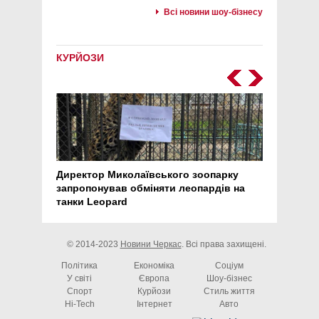
Всі новини шоу-бізнесу
КУРЙОЗИ
Директор Миколаївського зоопарку
Перс
запропонував обміняти леопардів на
30 ро
танки Leopard
арте
© 2014-2023
Новини Черкас
. Всі права захищені.
Політика
Економіка
Соціум
У світі
Європа
Шоу-бізнес
Спорт
Курйози
Стиль життя
Hi-Tech
Інтернет
Авто