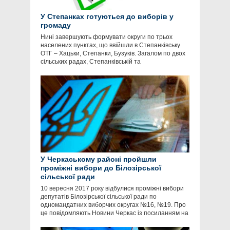
У Степанках готуються до виборів у
громаду
Нині завершують формувати округи по трьох
населених пунктах, що ввійшли в Степанківську
ОТГ – Хацьки, Степанки, Бузуків. Загалом по двох
сільських радах, Степанківській та
У Черкаському районі пройшли
проміжні вибори до Білозірської
сільської ради
10 вересня 2017 року відбулися проміжні вибори
депутатів Білозірської сільської ради по
одномандатних виборчих округах №16, №19. Про
це повідомляють Новини Черкас із посиланням на