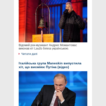
Відомий рок-музикант Андрюс Момантовас
виконав хіт Laužo šviesa українською.
Читати далі
Італійська група Maneskin випустила
хіт, що висміює Путіна (відео)