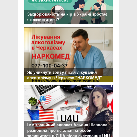
Захворюваність на кір в Україні зростає:
як захиститися?
Як уникнути зриву після лікування
алкоголізму в Черкасах “НАРКОМЕД”
Імміграційний адвокат Альона Шевцова
розповіла про легальні способи
залишитися в США після скасування U4U