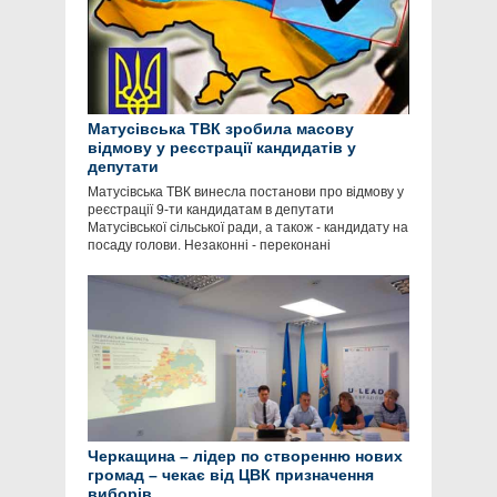
Матусівська ТВК зробила масову
відмову у реєстрації кандидатів у
депутати
Матусівська ТВК винесла постанови про відмову у
реєстрації 9-ти кандидатам в депутати
Матусівської сільської ради, а також - кандидату на
посаду голови. Незаконні - переконані
Черкащина – лідер по створенню нових
громад – чекає від ЦВК призначення
виборів