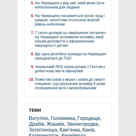
На Черкащині є вид змії, який може бути
небезпечним для людини
На Черкащину насуваються грози, град і
шквали: синоптики оголосили жовтий
рівень небезпеки
7 тисяч доларів за «вирішення питання»:
на Черкащині затримали чоловіка, який
обіцяв допомогти з оформленням
інвалідності дитині
Ще одна релігійна громада на Черкащині
приєдналася до ПЦУ
Черкаський ЛНЗ зіграв унічию з Гентом у
дебютному матчі єврокубків
Помістив собак у мішок і забив до смерті
пляшкою: суд призначив чоловіку 5 років
позбавлення волі з випробуванням
ТЕМИ
Ватутіно
,
Головківка
,
Городище
,
Драбів
,
Жашків
,
Звенигородка
,
Золотоноша
,
Кам’янка
,
Канів
,
Катеринопіль
,
Келеберда
,