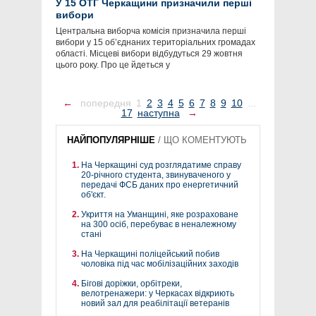
У 15 ОТГ Черкащини призначили перші
вибори
Центральна виборча комісія призначила перші
вибори у 15 об’єднаних територіальних громадах
області. Місцеві вибори відбудуться 29 жовтня
цього року. Про це йдеться у
←
попередня
1
2
3
4
5
6
7
8
9
10
...
17
наступна
→
НАЙПОПУЛЯРНІШЕ
/
ЩО КОМЕНТУЮТЬ
На Черкащині суд розглядатиме справу
20-річного студента, звинуваченого у
передачі ФСБ даних про енергетичний
об'єкт.
Укриття на Уманщині, яке розраховане
на 300 осіб, перебуває в неналежному
стані
На Черкащині поліцейський побив
чоловіка під час мобілізаційних заходів
Бігові доріжки, орбітреки,
велотренажери: у Черкасах відкриють
новий зал для реабілітації ветеранів