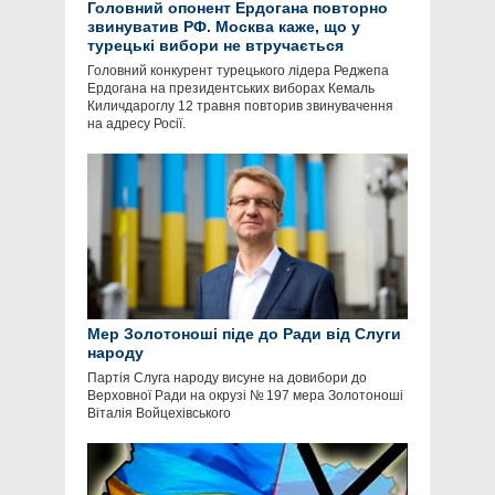
Головний опонент Ердогана повторно
звинуватив РФ. Москва каже, що у
турецькі вибори не втручається
Головний конкурент турецького лідера Реджепа
Ердогана на президентських виборах Кемаль
Киличдароглу 12 травня повторив звинувачення
на адресу Росії.
Мер Золотоноші піде до Ради від Слуги
народу
Партія Слуга народу висуне на довибори до
Верховної Ради на окрузі № 197 мера Золотоноші
Віталія Войцехівського