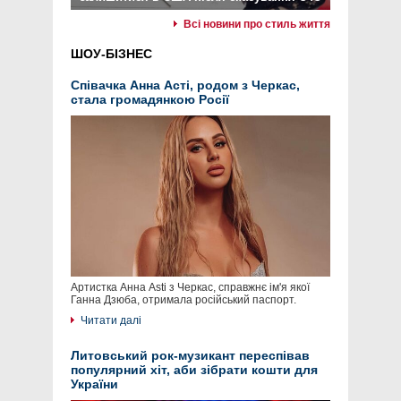
Всі новини про стиль життя
ШОУ-БІЗНЕС
Співачка Анна Асті, родом з Черкас,
стала громадянкою Росії
Артистка Анна Asti з Черкас, справжнє ім'я якої
Ганна Дзюба, отримала російський паспорт.
Читати далі
Литовський рок-музикант переспівав
популярний хіт, аби зібрати кошти для
України