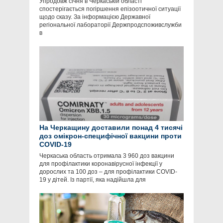
Упродовж січня в Черкаській області
спостерігається погіршення епізоотичної ситуації
щодо сказу. За інформацією Державної
регіональної лабораторії Держпродспоживслужби
в
На Черкащину доставили понад 4 тисячі
доз омікрон-специфічної вакцини проти
COVID-19
Черкаська область отримала 3 960 доз вакцини
для профілактики коронавірусної інфекції у
дорослих та 100 доз – для профілактики COVID-
19 у дітей. Із партії, яка надійшла для