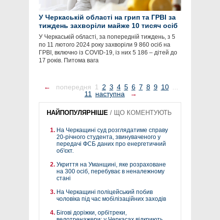
У Черкаській області на грип та ГРВІ за
тиждень захворіли майже 10 тисяч осіб
У Черкаській області, за попередній тиждень, з 5
по 11 лютого 2024 року захворіли 9 860 осіб на
ГРВІ, включно із COVID-19, із них 5 186 – дітей до
17 років. Питома вага
←
попередня
1
2
3
4
5
6
7
8
9
10
...
11
наступна
→
НАЙПОПУЛЯРНІШЕ
/
ЩО КОМЕНТУЮТЬ
На Черкащині суд розглядатиме справу
20-річного студента, звинуваченого у
передачі ФСБ даних про енергетичний
об'єкт.
Укриття на Уманщині, яке розраховане
на 300 осіб, перебуває в неналежному
стані
На Черкащині поліцейський побив
чоловіка під час мобілізаційних заходів
Бігові доріжки, орбітреки,
велотренажери: у Черкасах відкриють