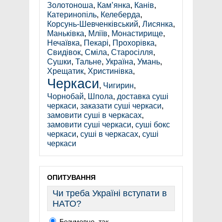
Золотоноша
,
Кам’янка
,
Канів
,
Катеринопіль
,
Келеберда
,
Корсунь-Шевченківський
,
Лисянка
,
Маньківка
,
Мліїв
,
Монастирище
,
Нечаївка
,
Пекарі
,
Прохорівка
,
Свидівок
,
Сміла
,
Старосілля
,
Сушки
,
Тальне
,
Україна
,
Умань
,
Хрещатик
,
Христинівка
,
Черкаси
,
Чигирин
,
Чорнобай
,
Шпола
,
доставка суші
черкаси
,
заказати суші черкаси
,
замовити суші в черкасах
,
замовити суші черкаси
,
суші бокс
черкаси
,
суші в черкасах
,
суші
черкаси
ОПИТУВАННЯ
Чи треба Україні вступати в
НАТО?
Безумовно, так