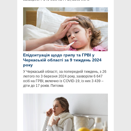
Епідситуація щодо грипу та ГРВІ у
Черкаській області за 9 тиждень 2024
року
У Черкаській області, за попередній тиждень, з 26
лютого по 3 березня 2024 року, захворіли 6 647
осіб на ГРВІ, включно із COVID-19, із них 3 439 –
діти до 17 років. Питома