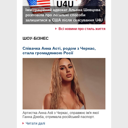
Імміграційний адвокат Альона Шевцова
розповіла про легальні способи
залишитися в США після скасування U4U
Всі новини про стиль життя
ШОУ-БІЗНЕС
Співачка Анна Асті, родом з Черкас,
стала громадянкою Росії
Артистка Анна Asti з Черкас, справжнє ім'я якої
Ганна Дзюба, отримала російський паспорт.
Читати далі