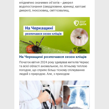
епідемічно значимих об’єктів – джерел
водопостачання (свердловини, криниці, каптажі
джерел), гноєсховищ, сміттєзвалищ,
На Черкащині розпочався сезон кліщів
Початок квітня 2024 року здивував жителів Черкас
та всієї області аномальною, по літньому теплою
погодою, що сприяє більш тісному спілкуванню
людей з природою. Але, з приходом