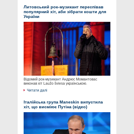
Литовський рок-музикант переспівав
популярний хіт, аби зібрати кошти для
України
Відомий рок-музикант Андрюс Момантовас
виконав хіт Laužo šviesa українською.
Читати далі
Італійська група Maneskin випустила
хіт, що висміює Путіна (відео)