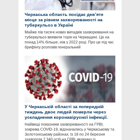
Черкаська область посідає девʼяте
місце за рівнем захворюваності на
туберкульоз в Україні
Майже пів тисячі нових випадків захворювання на
туберкульоз виявили торік на Черкащині. Це на
понад 14% більше, ніж у 2022 році. Про це під час
брифінгу розповів генеральний
У Черкаській області за попередній
тиждень двоє людей померли через
ускладнення коронавірусної інфекції.
Найвищі показники захворюваності на ГРВІ,
зокрема COVID-19, відзначались у Черкаському та
Золотоніському районах. Із 18 по 24 березня
захворіли 7 340 осіб на ГРВІ, включно із