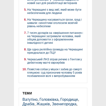
новий зал для реабілітації ветеранів
На Черкащині є вид змії, який може бути
небезпечним для людини
На Черкащину насуваються грози, град і
шквали: синоптики оголосили жовтий
рівень небезпеки
7 тисяч доларів за «вирішення питання»:
на Черкащині затримали чоловіка, який
обіцяв допомогти з оформленням
інвалідності дитині
Ще одна релігійна громада на Черкащині
приєдналася до ПЦУ
Черкаський ЛНЗ зіграв унічию з Гентом у
дебютному матчі єврокубків
Помістив собак у мішок і забив до смерті
пляшкою: суд призначив чоловіку 5 років
позбавлення волі з випробуванням
ТЕМИ
Ватутіно
,
Головківка
,
Городище
,
Драбів
,
Жашків
,
Звенигородка
,