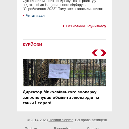
Суспільний мовник продовжує свою роботу у
підготовці до Національного відбору на
"Євробачення-2023". Тому вже оголосили список
Читати далі
Всі новини шоу-бізнесу
КУРЙОЗИ
Директор Миколаївського зоопарку
Перс
запропонував обміняти леопардів на
30 ро
танки Leopard
арте
© 2014-2023
Новини Черкас
. Всі права захищені.
Політика
Економіка
Соціум