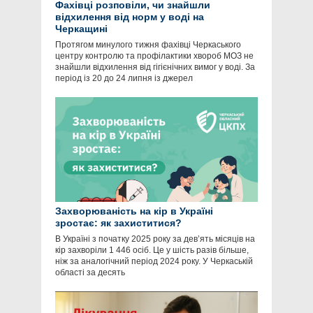
Фахівці розповіли, чи знайшли
відхилення від норм у воді на
Черкащині
Протягом минулого тижня фахівці Черкаського
центру контролю та профілактики хвороб МОЗ не
знайшли відхилення від гігієнічних вимог у воді. За
період із 20 до 24 липня із джерел
Захворюваність на кір в Україні
зростає: як захиститися?
В Україні з початку 2025 року за дев’ять місяців на
кір захворіли 1 446 осіб. Це у шість разів більше,
ніж за аналогічний період 2024 року. У Черкаській
області за десять