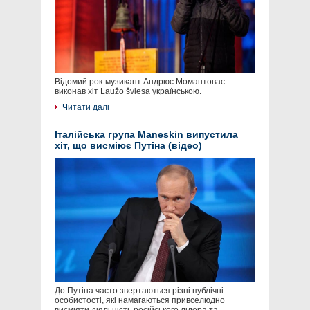
Відомий рок-музикант Андрюс Момантовас
виконав хіт Laužo šviesa українською.
Читати далі
Італійська група Maneskin випустила
хіт, що висміює Путіна (відео)
До Путіна часто звертаються різні публічні
особистості, які намагаються привселюдно