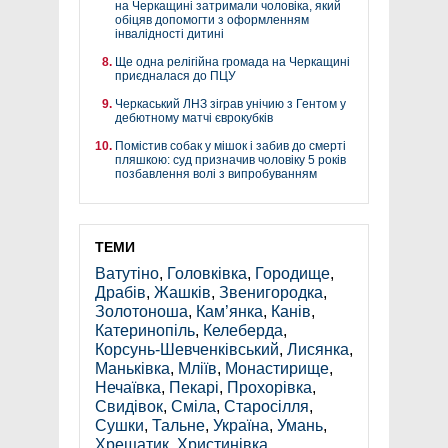
на Черкащині затримали чоловіка, який
обіцяв допомогти з оформленням
інвалідності дитині
Ще одна релігійна громада на Черкащині
приєдналася до ПЦУ
Черкаський ЛНЗ зіграв унічию з Гентом у
дебютному матчі єврокубків
Помістив собак у мішок і забив до смерті
пляшкою: суд призначив чоловіку 5 років
позбавлення волі з випробуванням
ТЕМИ
Ватутіно
,
Головківка
,
Городище
,
Драбів
,
Жашків
,
Звенигородка
,
Золотоноша
,
Кам’янка
,
Канів
,
Катеринопіль
,
Келеберда
,
Корсунь-Шевченківський
,
Лисянка
,
Маньківка
,
Мліїв
,
Монастирище
,
Нечаївка
,
Пекарі
,
Прохорівка
,
Свидівок
,
Сміла
,
Старосілля
,
Сушки
,
Тальне
,
Україна
,
Умань
,
Хрещатик
,
Христинівка
,