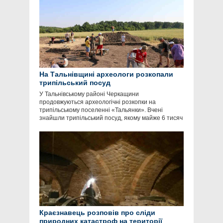
На Тальнівщині археологи розкопали
трипільський посуд
У Тальнівському районі Черкащини
продовжуються археологічні розкопки на
трипільському поселенні «Тальянки». Вчені
знайшли трипільський посуд, якому майже 6 тисяч
Краєзнавець розповів про сліди
природних катастроф на території