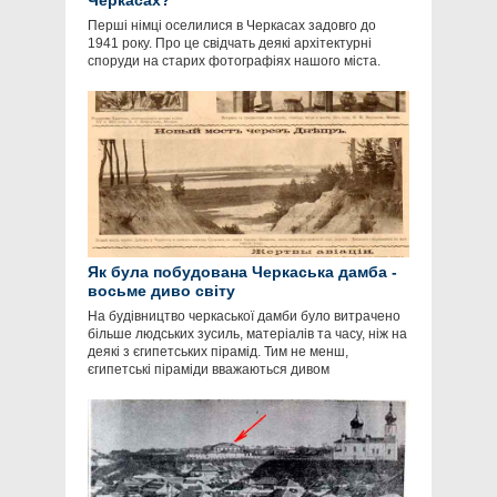
Черкасах?
Перші німці оселилися в Черкасах задовго до
1941 року. Про це свідчать деякі архітектурні
споруди на старих фотографіях нашого міста.
Як була побудована Черкаська дамба -
восьме диво світу
На будівництво черкаської дамби було витрачено
більше людських зусиль, матеріалів та часу, ніж на
деякі з єгипетських пірамід. Тим не менш,
єгипетські піраміди вважаються дивом