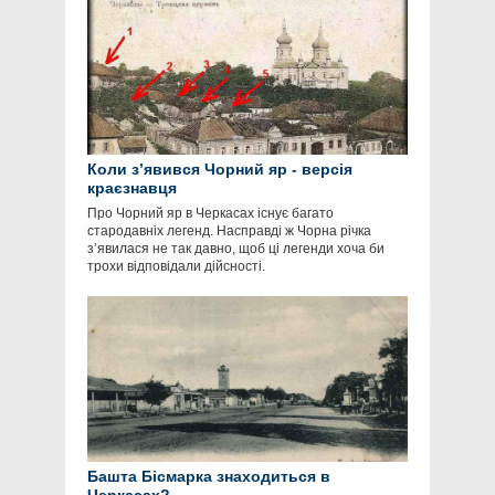
Коли з’явився Чорний яр - версія
краєзнавця
Про Чорний яр в Черкасах існує багато
стародавніх легенд. Насправді ж Чорна річка
з’явилася не так давно, щоб ці легенди хоча би
трохи відповідали дійсності.
Башта Бісмарка знаходиться в