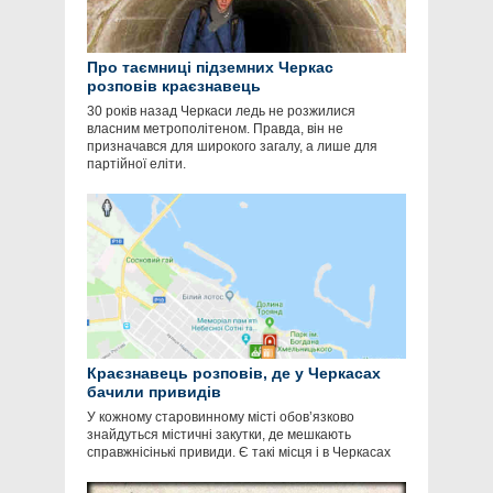
Про таємниці підземних Черкас
розповів краєзнавець
30 років назад Черкаси ледь не розжилися
власним метрополітеном. Правда, він не
призначався для широкого загалу, а лише для
партійної еліти.
Краєзнавець розповів, де у Черкасах
бачили привидів
У кожному старовинному місті обов’язково
знайдуться містичні закутки, де мешкають
справжнісінькі привиди. Є такі місця і в Черкасах