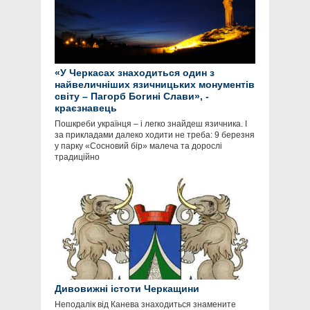
«У Черкасах знаходиться один з
найвеличніших язичницьких монументів
світу – Пагорб Богині Слави», -
краєзнавець
Пошкреби українця – і легко знайдеш язичника. І
за прикладами далеко ходити не треба: 9 березня
у парку «Сосновий бір» малеча та дорослі
традиційно
Дивовижні істоти Черкащини
Неподалік від Канева знаходиться знамените