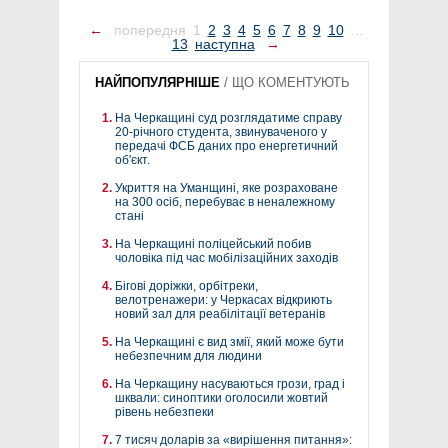
←
попередня
1
2
3
4
5
6
7
8
9
10
...
13
наступна
→
НАЙПОПУЛЯРНІШЕ
/
ЩО КОМЕНТУЮТЬ
На Черкащині суд розглядатиме справу
20-річного студента, звинуваченого у
передачі ФСБ даних про енергетичний
об'єкт.
Укриття на Уманщині, яке розраховане
на 300 осіб, перебуває в неналежному
стані
На Черкащині поліцейський побив
чоловіка під час мобілізаційних заходів
Бігові доріжки, орбітреки,
велотренажери: у Черкасах відкриють
новий зал для реабілітації ветеранів
На Черкащині є вид змії, який може бути
небезпечним для людини
На Черкащину насуваються грози, град і
шквали: синоптики оголосили жовтий
рівень небезпеки
7 тисяч доларів за «вирішення питання»: