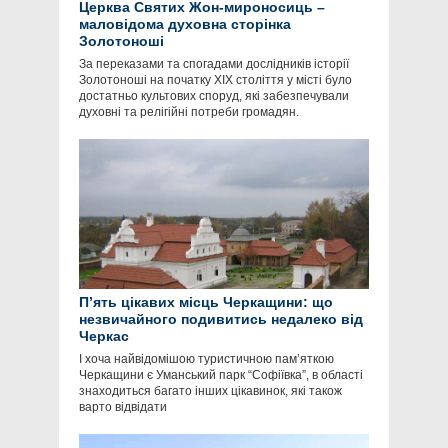
Церква Святих Жон-мироносиць –
маловідома духовна сторінка
Золотоноші
За переказами та спогадами дослідників історії
Золотоноші на початку ХІХ століття у місті було
достатньо культових споруд, які забезпечували
духовні та релігійні потреби громадян.
П’ять цікавих місць Черкащини: що
незвичайного подивитись недалеко від
Черкас
І хоча найвідомішою туристичною пам’яткою
Черкащини є Уманський парк “Софіївка”, в області
знаходиться багато інших цікавинок, які також
варто відвідати