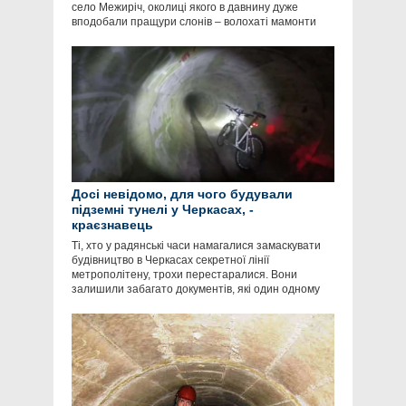
село Межиріч, околиці якого в давнину дуже
вподобали пращури слонів – волохаті мамонти
Досі невідомо, для чого будували
підземні тунелі у Черкасах, -
краєзнавець
Ті, хто у радянські часи намагалися замаскувати
будівництво в Черкасах секретної лінії
метрополітену, трохи перестаралися. Вони
залишили забагато документів, які один одному