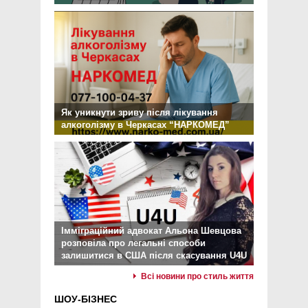
Як уникнути зриву після лікування
алкоголізму в Черкасах “НАРКОМЕД”
Імміграційний адвокат Альона Шевцова
розповіла про легальні способи
залишитися в США після скасування U4U
Всі новини про стиль життя
ШОУ-БІЗНЕС