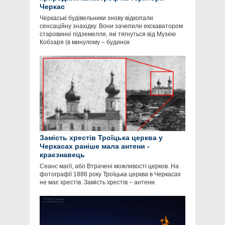
Черкас
Черкаські будівельники знову відкопали
сенсаційну знахідку. Вони зачепили екскаватором
старовинні підземелля, які тягнуться від Музею
Кобзаря (в минулому – будинок
Замість хрестів Троїцька церква у
Черкасах раніше мала антени -
краєзнавець
Сеанс магії, або Втрачені можливості церков. На
фотографії 1888 року Троїцька церква в Черкасах
не має хрестів. Замість хрестів – антени.