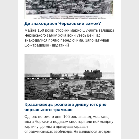
Де знаходився Черкаський замок?
Майже 150 років історики марно шукають залишки
Черкаського замку, хоча вони увесь цей час
знаходилися прямо перед очима. Започаткував
цю «традицію» видатний
Краєзнавець розповів дивну історію
черкаського трамваю
Одного погожого дня, 105 років назад, мешканці
міста Черкаси з подивом спостерігали неймовірну
картину: до міста прямував караван
справжнісіньких верблюдів. Як виявилося згодом,