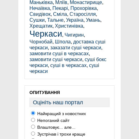
Маньківка
,
Мліїв
,
Монастирище
,
Нечаївка
,
Пекарі
,
Прохорівка
,
Свидівок
,
Сміла
,
Старосілля
,
Сушки
,
Тальне
,
Україна
,
Умань
,
Хрещатик
,
Христинівка
,
Черкаси
,
Чигирин
,
Чорнобай
,
Шпола
,
доставка суші
черкаси
,
заказати суші черкаси
,
замовити суші в черкасах
,
замовити суші черкаси
,
суші бокс
черкаси
,
суші в черкасах
,
суші
черкаси
ОПИТУВАННЯ
Оцініть наш портал
Найкращий з новостних
Непоганий сайт
Влаштовує... але...
Зустрічав і трохи краще