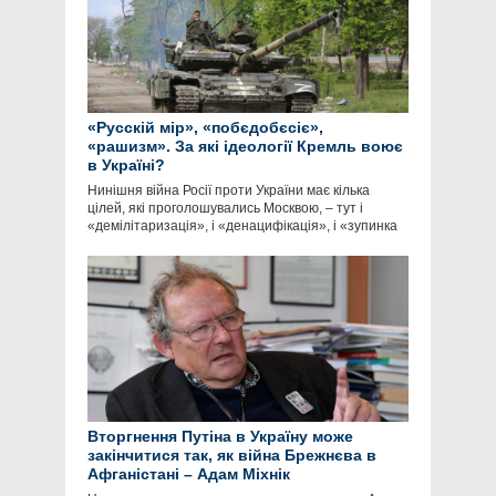
«Русскій мір», «побєдобєсіє»,
«рашизм». За які ідеології Кремль воює
в Україні?
Нинішня війна Росії проти України має кілька
цілей, які проголошувались Москвою, – тут і
«демілітаризація», і «денацифікація», і «зупинка
Вторгнення Путіна в Україну може
закінчитися так, як війна Брежнєва в
Афганістані – Адам Міхнік