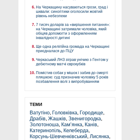
На Черкащину насуваються грози, град і
шквали: синоптики оголосили жовтий
рівень небезпеки
7 тисяч доларів за «вирішення питання»:
на Черкащині затримали чоловіка, який
обіцяв допомогти з оформленням
інвалідності дитині
Ще одна релігійна громада на Черкащині
приєдналася до ПЦУ
Черкаський ЛНЗ зіграв унічию з Гентом у
дебютному матчі єврокубків
Помістив собак у мішок і забив до смерті
пляшкою: суд призначив чоловіку 5 років
позбавлення волі з випробуванням
ТЕМИ
Ватутіно
,
Головківка
,
Городище
,
Драбів
,
Жашків
,
Звенигородка
,
Золотоноша
,
Кам’янка
,
Канів
,
Катеринопіль
,
Келеберда
,
Корсунь-Шевченківський
,
Лисянка
,