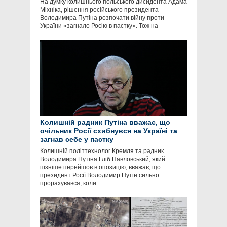
На думку колишнього польського дисидента Адама
Міхніка, рішення російського президента
Володимира Путіна розпочати війну проти
України «загнало Росію в пастку». Тож на
Колишній радник Путіна вважає, що
очільник Росії схибнувся на Україні та
загнав себе у пастку
Колишній політтехнолог Кремля та радник
Володимира Путіна Гліб Павловський, який
пізніше перейшов в опозицію, вважає, що
президент Росії Володимир Путін сильно
прорахувався, коли