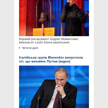
Відомий рок-музикант Андрюс Момантовас
виконав хіт Laužo šviesa українською.
Читати далі
Італійська група Maneskin випустила
хіт, що висміює Путіна (відео)