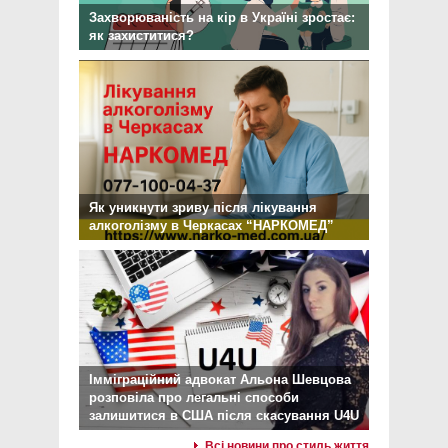
Захворюваність на кір в Україні зростає:
як захиститися?
Як уникнути зриву після лікування
алкоголізму в Черкасах “НАРКОМЕД”
Імміграційний адвокат Альона Шевцова
розповіла про легальні способи
залишитися в США після скасування U4U
Всі новини про стиль життя