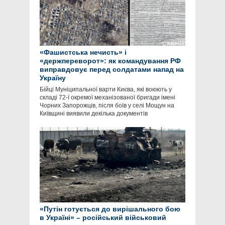
«Фашистська нечисть» і
«держпереворот»: як командування РФ
виправдовує перед солдатами напад на
Україну
Бійці Муніципальної варти Києва, які воюють у
складі 72-ї окремої механізованої бригади імені
Чорних Запорожців, після боїв у селі Мощун на
Київщині виявили декілька документів
«Путін готується до вирішального бою
в Україні» – російський військовий