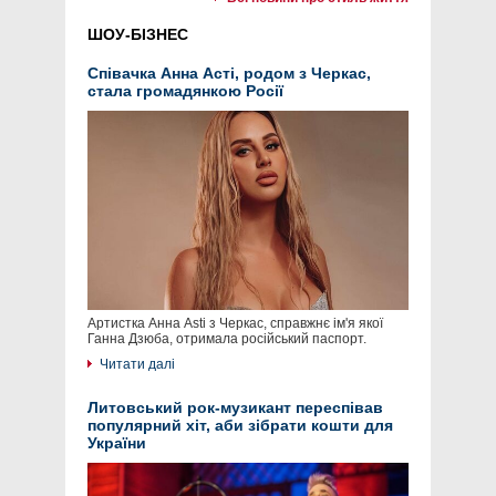
ШОУ-БІЗНЕС
Співачка Анна Асті, родом з Черкас,
стала громадянкою Росії
Артистка Анна Asti з Черкас, справжнє ім'я якої
Ганна Дзюба, отримала російський паспорт.
Читати далі
Литовський рок-музикант переспівав
популярний хіт, аби зібрати кошти для
України