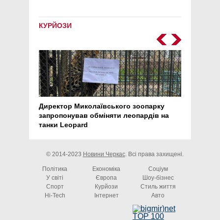
КУРЙОЗИ
Директор Миколаївського зоопарку
Перс
запропонував обміняти леопардів на
30 ро
танки Leopard
арте
© 2014-2023
Новини Черкас
. Всі права захищені.
Політика
Економіка
Соціум
У світі
Європа
Шоу-бізнес
Спорт
Курйози
Стиль життя
Hi-Tech
Інтернет
Авто