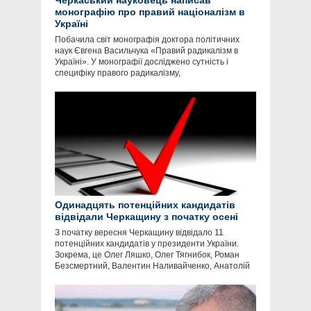
Черкаський науковець написав
монографію про правий націоналізм в
Україні
Побачила світ монографія доктора політичних
наук Євгена Васильчука «Правий радикалізм в
Україні». У монографії досліджено сутність і
специфіку правого радикалізму,
Одинадцять потенційних кандидатів
відвідали Черкащину з початку осені
З початку вересня Черкащину відвідало 11
потенційних кандидатів у президенти України.
Зокрема, це Олег Ляшко, Олег Тягнибок, Роман
Безсмертний, Валентин Наливайченко, Анатолій