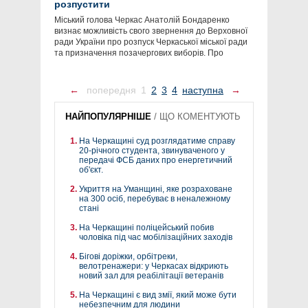
розпустити
Міський голова Черкас Анатолій Бондаренко
визнає можливість свого звернення до Верховної
ради України про розпуск Черкаської міської ради
та призначення позачергових виборів. Про
←
попередня
1
2
3
4
наступна
→
НАЙПОПУЛЯРНІШЕ
/
ЩО КОМЕНТУЮТЬ
На Черкащині суд розглядатиме справу
20-річного студента, звинуваченого у
передачі ФСБ даних про енергетичний
об'єкт.
Укриття на Уманщині, яке розраховане
на 300 осіб, перебуває в неналежному
стані
На Черкащині поліцейський побив
чоловіка під час мобілізаційних заходів
Бігові доріжки, орбітреки,
велотренажери: у Черкасах відкриють
новий зал для реабілітації ветеранів
На Черкащині є вид змії, який може бути
небезпечним для людини