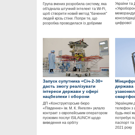
України та
Група вчених розробила систему, яка
«Укроборон
об'єднала штучний інтелект та Wi-Fi,
меморанду
щоб створити новий метод "бачення"
консолідаці
людей крізь стіни. Попри те, що
цифрової
розробка проводилася із добрими
Запуск супутника «Січ-2-30»
Мінцифри
дасть змогу реалізувати
держава 
інтереси держави у сфері
узаконил
нацбезпеки і оборони
смартфо
ДП «Конструкторське бюро
Українцям 
«Південне» ім. М. К. Янгеля» уклало
телефон з 
контракт з європейським оператором
будь-якої ж
пускових послуг ISILAUNCH щодо
потребує п
виведення на орбіту
паспорт та 
2021 року