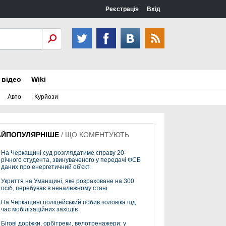
Реєстрація
Вхід
 відео
Wiki
Авто
Курйози
АЙПОПУЛЯРНІШЕ
/
ЩО КОМЕНТУЮТЬ
На Черкащині суд розглядатиме справу 20-
річного студента, звинуваченого у передачі ФСБ
даних про енергетичний об'єкт.
Укриття на Уманщині, яке розраховане на 300
осіб, перебуває в неналежному стані
На Черкащині поліцейський побив чоловіка під
час мобілізаційних заходів
Бігові доріжки, орбітреки, велотренажери: у