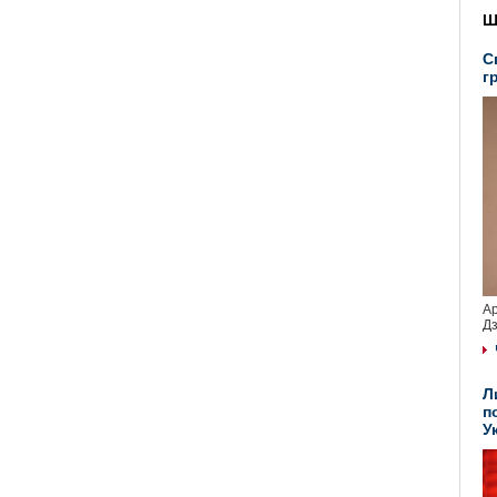
Ш
С
г
Ар
Дз
Л
п
У