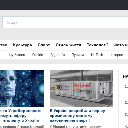
ство
Культура
Спорт
Стиль життя
Технології
Фото и
Шоу-бізнес
Релігія
Здоров'я
Туризм
Hi-Tech
Інтернет
Н
и та Укроборонпром
В Україні розробили першу
тимуть сферу
промислову систему
інтелекту в Україні
накопичення енергії
во цифрової трансформації
У Вінниці тестуватимуть першу