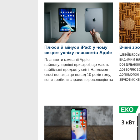
Плюси й мінуси iPad: у чому
Вчені зр
секрет успіху планшетів Apple
Швейцарські
видимим на
Планшети компанії Apple –
роздільною 
найпопулярніші пристрої, що мають
дозволяє з
найбільші продажі у світі. На момент
допомогою а
своєї появи, а це понад 10 років тому,
звукових хв
вони зробили справжню революцію на