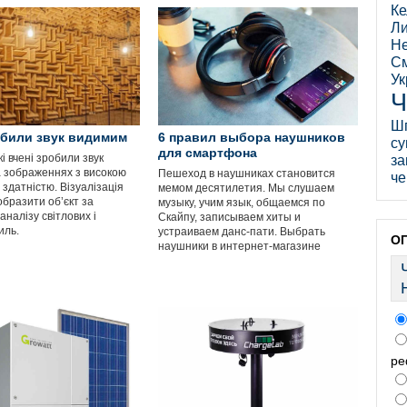
Ке
Ли
Не
См
Ук
Ч
Ш
обили звук видимим
6 правил выбора наушников
су
для смартфона
 вчені зробили звук
за
 зображеннях з високою
Пешеход в наушниках становится
че
здатністю. Візуалізація
мемом десятилетия. Мы слушаем
образити об’єкт за
музыку, учим язык, общаемся по
налізу світлових і
Скайпу, записываем хиты и
иль.
устраиваем данс-пати. Выбрать
О
наушники в интернет-магазине
ре