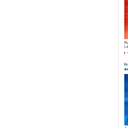
Ві
La
І
в