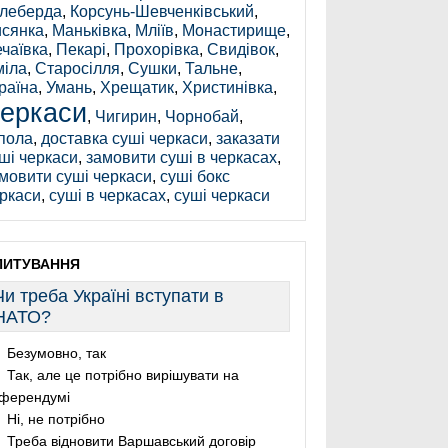
леберда
,
Корсунь-Шевченківський
,
сянка
,
Маньківка
,
Мліїв
,
Монастирище
,
чаївка
,
Пекарі
,
Прохорівка
,
Свидівок
,
іла
,
Старосілля
,
Сушки
,
Тальне
,
раїна
,
Умань
,
Хрещатик
,
Христинівка
,
еркаси
,
Чигирин
,
Чорнобай
,
пола
,
доставка суші черкаси
,
заказати
ші черкаси
,
замовити суші в черкасах
,
мовити суші черкаси
,
суші бокс
ркаси
,
суші в черкасах
,
суші черкаси
ПИТУВАННЯ
Чи треба Україні вступати в
НАТО?
Безумовно, так
Так, але це потрібно вирішувати на
ферендумі
Ні, не потрібно
Треба відновити Варшавський договір