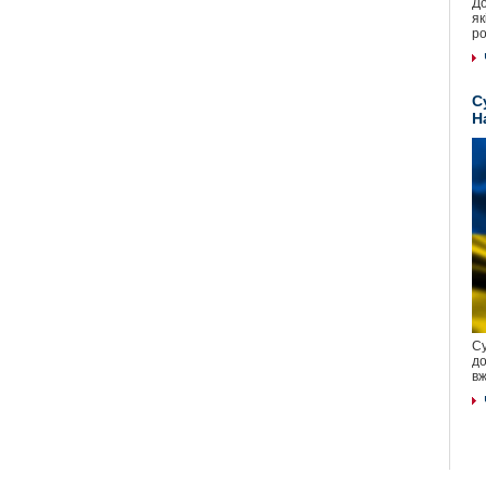
До
як
ро
С
Н
Су
до
вж