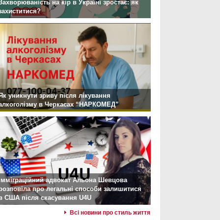
Захворюваність на кір в Україні зростає: як
захиститися?
Як уникнути зриву після лікування
алкоголізму в Черкасах “НАРКОМЕД”
Імміграційний адвокат Альона Шевцова
розповіла про легальні способи залишитися
в США після скасування U4U
Всі новини про стиль життя