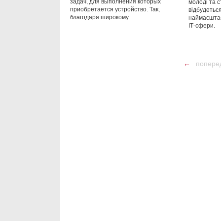
задач, для выполнения которых
молоді та с
приобретается устройство. Так,
відбудеться
благодаря широкому
наймасштаб
ІТ-сфери.
←
попере