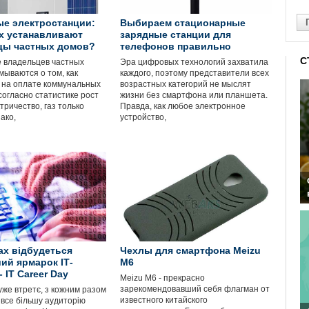
е электростанции:
Выбираем стационарные
х устанавливают
зарядные станции для
цы частных домов?
телефонов правильно
С
 владельцев частных
Эра цифровых технологий захватила
мываются о том, как
каждого, поэтому представители всех
 на оплате коммунальных
возрастных категорий не мыслят
 согласно статистике рост
жизни без смартфона или планшета.
тричество, газ только
Правда, как любое электронное
ако,
устройство,
ах відбудеться
Чехлы для смартфона Meizu
ий ярмарок ІТ-
M6
- IT Career Day
Meizu M6 - прекрасно
зарекомендовавший себя флагман от
уже втретє, з кожним разом
известного китайского
все більшу аудиторію