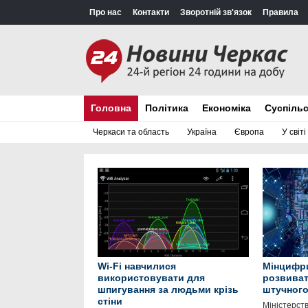
Про нас
Контакти
Зворотній зв'язок
Правила
Головна
Політика
Економіка
Суспіль
Черкаси та область
Україна
Європа
У світі
Wi-Fi навчилися
Мінцифр
використовувати для
розвива
шпигування за людьми крізь
штучного 
стіни
Міністерст