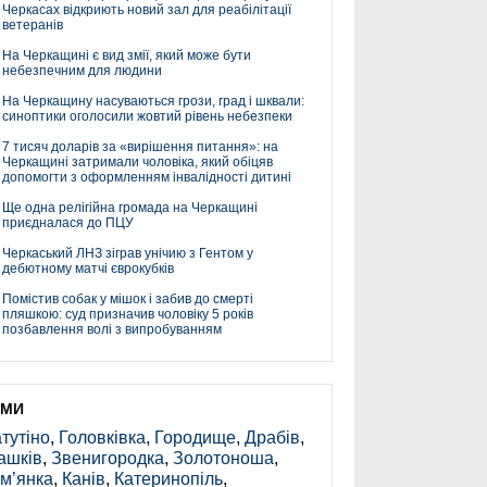
Черкасах відкриють новий зал для реабілітації
ветеранів
На Черкащині є вид змії, який може бути
небезпечним для людини
На Черкащину насуваються грози, град і шквали:
синоптики оголосили жовтий рівень небезпеки
7 тисяч доларів за «вирішення питання»: на
Черкащині затримали чоловіка, який обіцяв
допомогти з оформленням інвалідності дитині
Ще одна релігійна громада на Черкащині
приєдналася до ПЦУ
Черкаський ЛНЗ зіграв унічию з Гентом у
дебютному матчі єврокубків
Помістив собак у мішок і забив до смерті
пляшкою: суд призначив чоловіку 5 років
позбавлення волі з випробуванням
ЕМИ
тутіно
,
Головківка
,
Городище
,
Драбів
,
ашків
,
Звенигородка
,
Золотоноша
,
м’янка
,
Канів
,
Катеринопіль
,