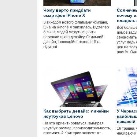
Чому варто придбати
Солнечны
смартфон iPhone X
почему и
владель
З виходом нового флагману компанії,
ціна на iPhone X знизилась. Відтепер
Всё больше
більше людей можуть оцінити
домов заду
переваги цього девайсу. Стильний
сэкономить
дизайн, інноваційні технології та
услуг, ведь
відмінні
цен на элек
растёт. Одн
Как выбрать девайс: линейки
У Черкас
ноутбуков Lenovo
найбільш
вакансій 
На что ориентироваться, выбирая
ноутбук: размер, производительность,
16 травня, 
стоимость? Критерии зависят от
набираючи 