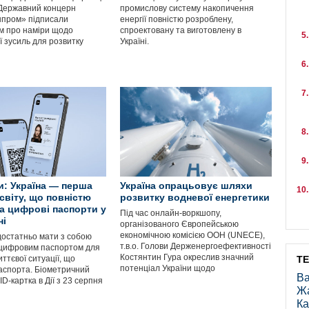
 Державний концерн
промислову систему накопичення
пром» підписали
енергії повністю розроблену,
м про наміри щодо
спроектовану та виготовлену в
ї зусиль для розвитку
Україні.
: Україна — перша
Україна опрацьовує шляхи
світу, що повністю
розвитку водневої енергетики
а цифрові паспорти у
Під час онлайн-воркшопу,
ні
організованого Європейською
економічною комісією ООН (UNECE),
достатньо мати з собою
т.в.о. Голови Держенергоефективності
цифровим паспортом для
Костянтин Гура окреслив значний
иттєвої ситуації, що
Т
потенціал України щодо
аспорта. Біометричний
Ва
ID-картка в Дії з 23 серпня
Ж
Ка