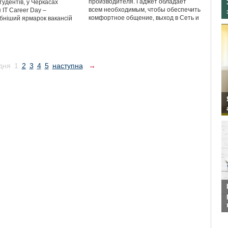
производителя. Гаджет обладает
тудентів, у Черкасах
всем необходимым, чтобы обеспечить
 ІТ Career Day –
комфортное общение, выход в Сеть и
ніший ярмарок вакансій
дня
1
2
3
4
5
наступна
→