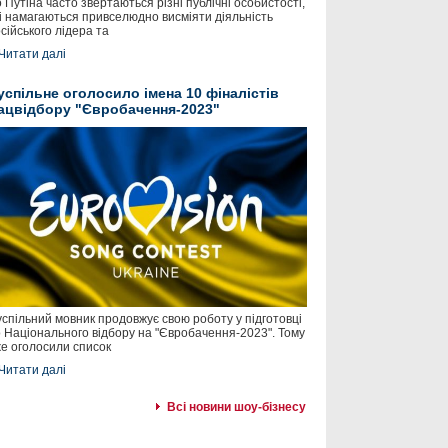
 Путіна часто звертаються різні публічні особистості,
і намагаються привселюдно висміяти діяльність
сійського лідера та
Читати далі
успільне оголосило імена 10 фіналістів
ацвідбору "Євробачення-2023"
спільний мовник продовжує свою роботу у підготовці
 Національного відбору на "Євробачення-2023". Тому
е оголосили список
Читати далі
Всі новини шоу-бізнесу