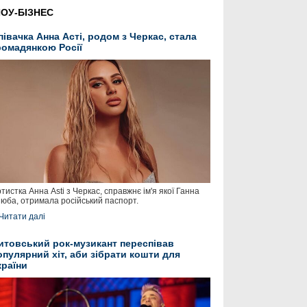
ОУ-БІЗНЕС
півачка Анна Асті, родом з Черкас, стала
ромадянкою Росії
тистка Анна Asti з Черкас, справжнє ім'я якої Ганна
юба, отримала російський паспорт.
Читати далі
итовський рок-музикант переспівав
опулярний хіт, аби зібрати кошти для
країни