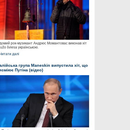
домий рок-музикант Андрюс Момантовас виконав хіт
užo šviesa українською.
Читати далі
талійська група Maneskin випустила хіт, що
исміює Путіна (відео)