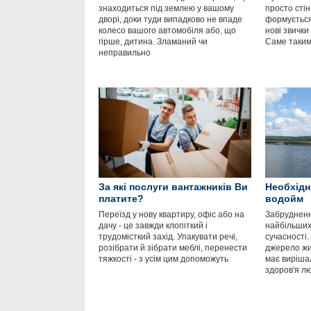
знаходиться під землею у вашому
просто стін
дворі, доки туди випадково не впаде
формується
колесо вашого автомобіля або, що
нові звички
гірше, дитина. Зламаний чи
Саме таким
неправильно
За які послуги вантажників Ви
Необхідн
платите?
водойм
Переїзд у нову квартиру, офіс або на
Забрудненн
дачу - це завжди клопіткий і
найбільших
трудомісткий захід. Упакувати речі,
сучасності.
розібрати й зібрати меблі, перенести
джерело жит
тяжкості - з усім цим допоможуть
має виріша
здоров'я л