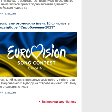
 Путіна часто звертаються різні публічні особистості,
і намагаються привселюдно висміяти діяльність
сійського лідера та
Читати далі
успільне оголосило імена 10 фіналістів
ацвідбору "Євробачення-2023"
спільний мовник продовжує свою роботу у підготовці
 Національного відбору на "Євробачення-2023". Тому
е оголосили список
Читати далі
Всі новини шоу-бізнесу