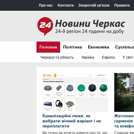
Про нас
Контакти
Зворотній зв'язок
Правила
Головна
Політика
Економіка
Суспіль
Черкаси та область
Україна
Європа
У світі
Каналізаційні люки: як
Житловий
вибрати вічний варіант і не
гармонія
переплатити
та комфо
Ви точно не хочете думати про те, що
Сучасне жит