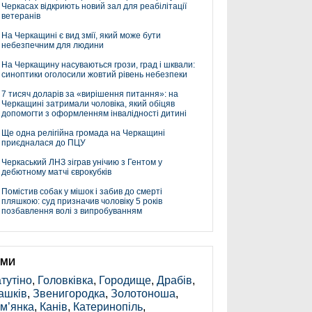
Черкасах відкриють новий зал для реабілітації
ветеранів
На Черкащині є вид змії, який може бути
небезпечним для людини
На Черкащину насуваються грози, град і шквали:
синоптики оголосили жовтий рівень небезпеки
7 тисяч доларів за «вирішення питання»: на
Черкащині затримали чоловіка, який обіцяв
допомогти з оформленням інвалідності дитині
Ще одна релігійна громада на Черкащині
приєдналася до ПЦУ
Черкаський ЛНЗ зіграв унічию з Гентом у
дебютному матчі єврокубків
Помістив собак у мішок і забив до смерті
пляшкою: суд призначив чоловіку 5 років
позбавлення волі з випробуванням
ЕМИ
тутіно
,
Головківка
,
Городище
,
Драбів
,
ашків
,
Звенигородка
,
Золотоноша
,
м’янка
,
Канів
,
Катеринопіль
,