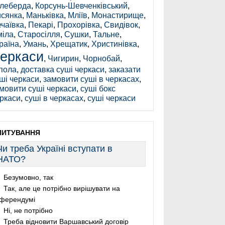
леберда
,
Корсунь-Шевченківський
,
сянка
,
Маньківка
,
Мліїв
,
Монастирище
,
чаївка
,
Пекарі
,
Прохорівка
,
Свидівок
,
іла
,
Старосілля
,
Сушки
,
Тальне
,
раїна
,
Умань
,
Хрещатик
,
Христинівка
,
еркаси
,
Чигирин
,
Чорнобай
,
пола
,
доставка суші черкаси
,
заказати
ші черкаси
,
замовити суші в черкасах
,
мовити суші черкаси
,
суші бокс
ркаси
,
суші в черкасах
,
суші черкаси
ПИТУВАННЯ
Чи треба Україні вступати в
НАТО?
Безумовно, так
Так, але це потрібно вирішувати на
ферендумі
Ні, не потрібно
Треба відновити Варшавський договір