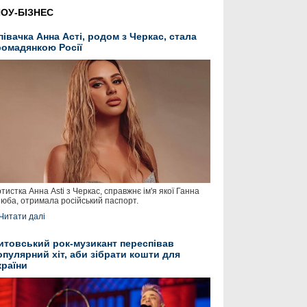
ОУ-БІЗНЕС
півачка Анна Асті, родом з Черкас, стала
ромадянкою Росії
тистка Анна Asti з Черкас, справжнє ім'я якої Ганна
юба, отримала російський паспорт.
Читати далі
итовський рок-музикант переспівав
опулярний хіт, аби зібрати кошти для
країни