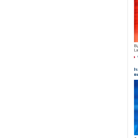
Ві
La
І
в