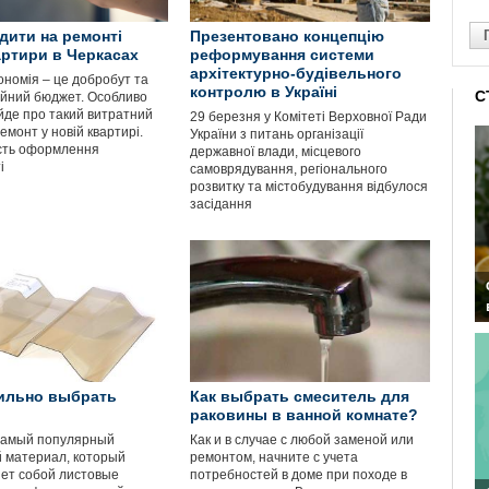
дити на ремонті
Презентовано концепцію
артири в Черкасах
реформування системи
архітектурно-будівельного
ономія – це добробут та
контролю в Україні
С
ейний бюджет. Особливо
йде про такий витратний
29 березня у Комітеті Верховної Ради
емонт у новій квартирі.
України з питань організації
сть оформлення
державної влади, місцевого
і
самоврядування, регіонального
розвитку та містобудування відбулося
засідання
ильно выбрать
Как выбрать смеситель для
раковины в ванной комнате?
амый популярный
Как и в случае с любой заменой или
 материал, который
ремонтом, начните с учета
ет собой листовые
потребностей в доме при походе в