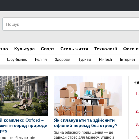
ство
Культура
Спорт
Стиль життя
Технології
Фото и
Шоу-бізнес
Релігія
Здоров'я
Туризм
Hi-Tech
Інтернет
Н
 комплекс Oxford –
Як спланувати та здійснити
 життя серед природи
офісний переїзд без стресу?
рту
Зміна офісного приміщення — це
завжди стрес для бізнесу. Згідно з
ло – це більше, ніж