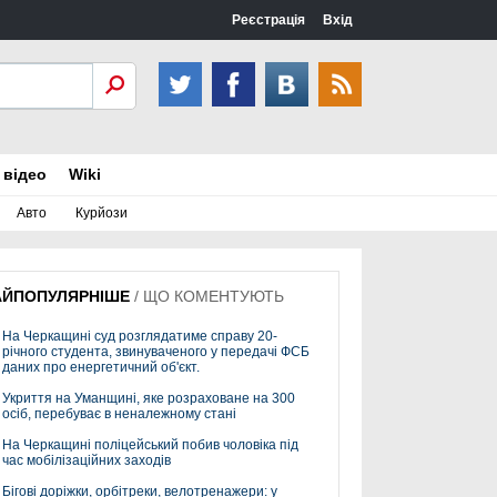
Реєстрація
Вхід
 відео
Wiki
Авто
Курйози
АЙПОПУЛЯРНІШЕ
/
ЩО КОМЕНТУЮТЬ
На Черкащині суд розглядатиме справу 20-
річного студента, звинуваченого у передачі ФСБ
даних про енергетичний об'єкт.
Укриття на Уманщині, яке розраховане на 300
осіб, перебуває в неналежному стані
На Черкащині поліцейський побив чоловіка під
час мобілізаційних заходів
Бігові доріжки, орбітреки, велотренажери: у