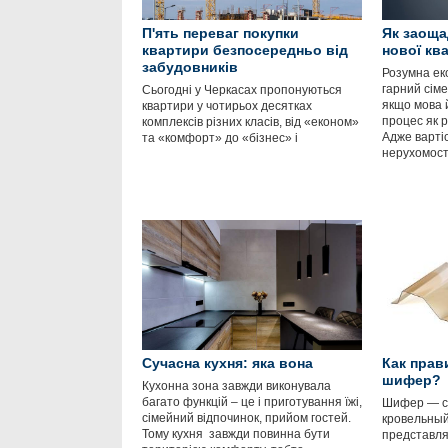
П'ять переваг покупки
Як заоща
квартири безпосередньо від
нової кв
забудовників
Розумна ек
гарний сім
Сьогодні у Черкасах пропонуються
якщо мова 
квартири у чотирьох десятках
процес як р
комплексів різних класів, від «економ»
Адже варті
та «комфорт» до «бізнес» і
нерухомост
Сучасна кухня: яка вона
Как прав
шифер?
Кухонна зона завжди виконувала
багато функцій – це і приготування їжі,
Шифер — с
сімейний відпочинок, прийом гостей.
кровельный
Тому кухня завжди повинна бути
представля