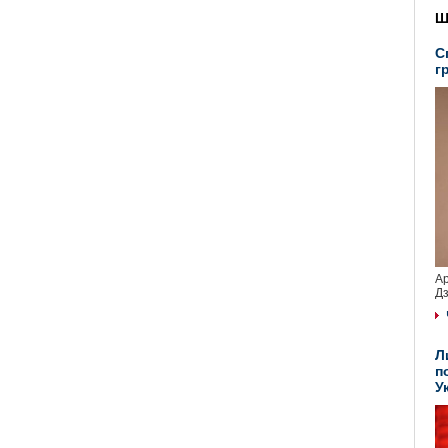
Ш
С
г
Ар
Дз
Л
п
У