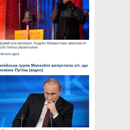
домий рок-музикант Андрюс Момантовас виконав хіт
užo šviesa українською.
Читати далі
талійська група Maneskin випустила хіт, що
исміює Путіна (відео)