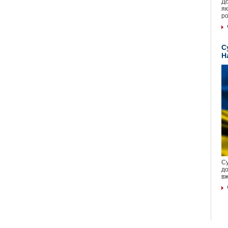
До
як
ро
С
Н
Су
до
вж