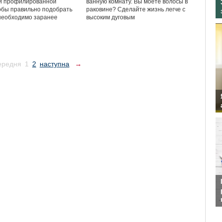
ии профилированной
ванную комнату. Вы моете волосы в
обы правильно подобрать
раковине? Сделайте жизнь легче с
необходимо заранее
высоким дуговым
ередня
1
2
наступна
→