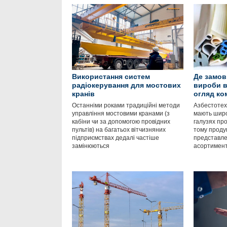
Використання систем
Де замов
радіокерування для мостових
вироби в
кранів
огляд ко
Останніми роками традиційні методи
Азбестотехн
управління мостовими кранами (з
мають широ
кабіни чи за допомогою провідних
галузях про
пультів) на багатьох вітчизняних
тому продук
підприємствах дедалі частіше
представл
замінюються
асортимен