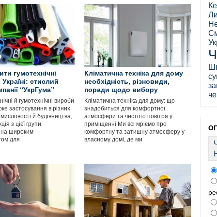
Ке
Ли
Не
См
Ук
Ч
Ш
ити гумотехнічні
Кліматична техніка для дому
су
 Україні: стислий
необхідність, різновиди,
за
мпанії “УкрГума”
поради щодо вибору
че
ічні й гумотехнічні вироби
Кліматична техніка для дому: що
ке застосування в різних
знадобиться для комфортної
мисловості й будівництва,
атмосфери та чистого повітря у
ція з цієї групи
приміщенні Ми всі мріємо про
О
ена широким
комфортну та затишну атмосферу у
том для
власному домі, де ми
ре