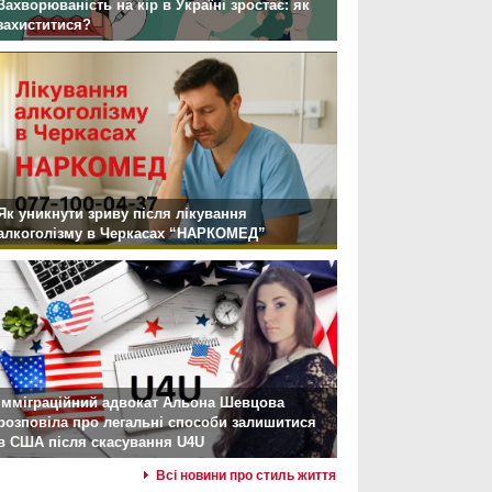
Захворюваність на кір в Україні зростає: як
захиститися?
Як уникнути зриву після лікування
алкоголізму в Черкасах “НАРКОМЕД”
Імміграційний адвокат Альона Шевцова
розповіла про легальні способи залишитися
в США після скасування U4U
Всі новини про стиль життя