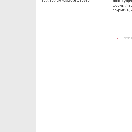
територією комфорту, тобто
конструкц
формы. Чт
покрытие, 
←
поп