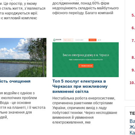
дослідженнями, понад 60% фірм
и. Це простір, у якому
недооцінюють складність майбутнього
 стиль життя, з’являються
офісного переїзду. Багато компаній
 та народжуються мрії.
 є житловий комплекс
ість очищення
Топ 5 послуг електрика в
Черкасах при можливому
вимкненні світла
я водойм є однією з
 екологічних проблем
Нестабільна робота енергосистеми,
 Вода - це основне
спричинена ракетними обстрілами
тя на планеті, і її чистота
України, спричиняє вихід з ладу
льне значення для
побутової техніки. Через несподіване
Т
юдей,
вимкнення й увімкнення
Ва
електроживлення, яке
Ж
Ка