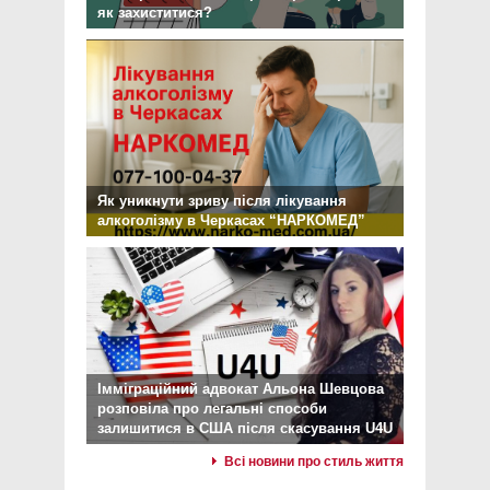
як захиститися?
Як уникнути зриву після лікування
алкоголізму в Черкасах “НАРКОМЕД”
Імміграційний адвокат Альона Шевцова
розповіла про легальні способи
залишитися в США після скасування U4U
Всі новини про стиль життя