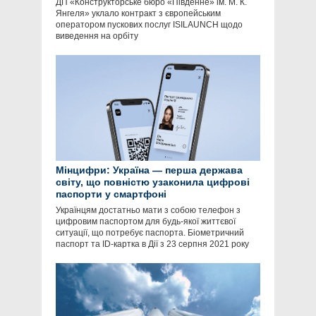
ДП «Конструкторське бюро «Південне» ім. М. К.
Янгеля» уклало контракт з європейським
оператором пускових послуг ISILAUNCH щодо
виведення на орбіту
Мінцифри: Україна — перша держава
світу, що повністю узаконила цифрові
паспорти у смартфоні
Українцям достатньо мати з собою телефон з
цифровим паспортом для будь-якої життєвої
ситуації, що потребує паспорта. Біометричний
паспорт та ID-картка в Дії з 23 серпня 2021 року