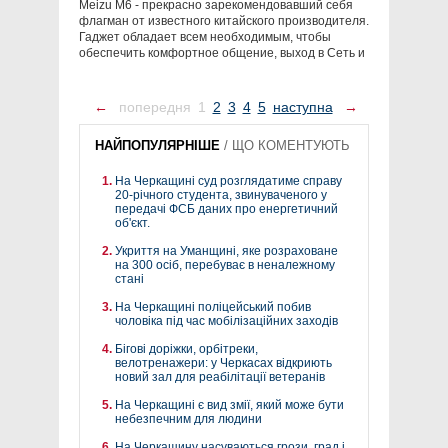
Meizu M6 - прекрасно зарекомендовавший себя
флагман от известного китайского производителя.
Гаджет обладает всем необходимым, чтобы
обеспечить комфортное общение, выход в Сеть и
←
попередня
1
2
3
4
5
наступна
→
НАЙПОПУЛЯРНІШЕ
/
ЩО КОМЕНТУЮТЬ
На Черкащині суд розглядатиме справу
20-річного студента, звинуваченого у
передачі ФСБ даних про енергетичний
об'єкт.
Укриття на Уманщині, яке розраховане
на 300 осіб, перебуває в неналежному
стані
На Черкащині поліцейський побив
чоловіка під час мобілізаційних заходів
Бігові доріжки, орбітреки,
велотренажери: у Черкасах відкриють
новий зал для реабілітації ветеранів
На Черкащині є вид змії, який може бути
небезпечним для людини
На Черкащину насуваються грози, град і