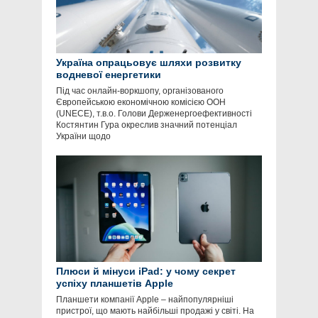
Україна опрацьовує шляхи розвитку
водневої енергетики
Під час онлайн-воркшопу, організованого
Європейською економічною комісією ООН
(UNECE), т.в.о. Голови Держенергоефективності
Костянтин Гура окреслив значний потенціал
України щодо
Плюси й мінуси iPad: у чому секрет
успіху планшетів Apple
Планшети компанії Apple – найпопулярніші
пристрої, що мають найбільші продажі у світі. На