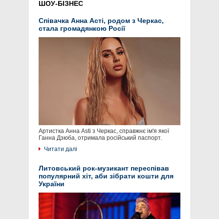
ШОУ-БІЗНЕС
Співачка Анна Асті, родом з Черкас,
стала громадянкою Росії
Артистка Анна Asti з Черкас, справжнє ім'я якої
Ганна Дзюба, отримала російський паспорт.
Читати далі
Литовський рок-музикант переспівав
популярний хіт, аби зібрати кошти для
України