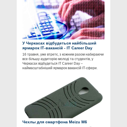
У Черкасах відбудеться найбільший
ярмарок ІТ-вакансій - IT Career Day
16 травня, уже втретє, з кожним разом набираючи
все більшу аудиторію молоді та студентів, у
Черкасах відбудеться ІТ Career Day –
наймасштабніший ярмарок вакансій ІТ-сфери.
Чехлы для смартфона Meizu M6