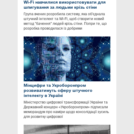
Wi-Fi навчилися використовувати для
шпигування за людьми крізь стіни
Група вчених розробила систему, яка об'єднала
штучний інтелект та Wi-Fi, щоб створити новий
метод "бачення" людей крізь стіни. Попри те, що
розробка проводилася із добрими
Мінцифри та Укроборонпром
розвиватимуть сферу штучного
інтелекту в Україні
Міністерство цифрової трансформації України та
Державний концерн «Укроборонпром» підписали
меморандум про наміри щодо консолідації зусиль
для розвитку цифрової