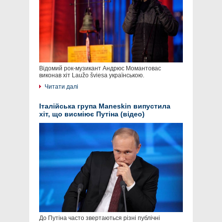
Відомий рок-музикант Андрюс Момантовас
виконав хіт Laužo šviesa українською.
Читати далі
Італійська група Maneskin випустила
хіт, що висміює Путіна (відео)
До Путіна часто звертаються різні публічні