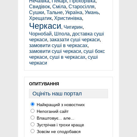
Нечаївка
,
Пекарі
,
Прохорівка
,
Свидівок
,
Сміла
,
Старосілля
,
Сушки
,
Тальне
,
Україна
,
Умань
,
Хрещатик
,
Христинівка
,
Черкаси
,
Чигирин
,
Чорнобай
,
Шпола
,
доставка суші
черкаси
,
заказати суші черкаси
,
замовити суші в черкасах
,
замовити суші черкаси
,
суші бокс
черкаси
,
суші в черкасах
,
суші
черкаси
ОПИТУВАННЯ
Оцініть наш портал
Найкращий з новостних
Непоганий сайт
Влаштовує... але...
Зустрічав і трохи краще
Зовсім не сподобався