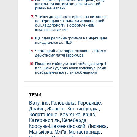
шквали: синоптики оголосили жовтий
рівень небезпеки
7 тисяч доларів за «вирішення питання»:
на Черкащині затримали чоловіка, який
обіцяв допомогти з оформленням
інвалідності дитині
Ще одна релігійна громада на Черкащині
приєдналася до ПЦУ
Черкаський ЛНЗ зіграв унічию з Гентом у
дебютному матчі єврокубків
Помістив собак у мішок і забив до смерті
пляшкою: суд призначив чоловіку 5 років
позбавлення волі з випробуванням
ТЕМИ
Ватутіно
,
Головківка
,
Городище
,
Драбів
,
Жашків
,
Звенигородка
,
Золотоноша
,
Кам’янка
,
Канів
,
Катеринопіль
,
Келеберда
,
Корсунь-Шевченківський
,
Лисянка
,
Маньківка
,
Мліїв
,
Монастирище
,