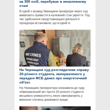
на 300 осіб, перебуває в неналежному
стані
В одній з громад Уманщини прокурори через суд
вимагають привести в належний стан укриття. Під
час здійснення представницької діяльності
прокурори встановили, що в одній із
На Черкащині суд розглядатиме справу
20-річного студента, звинуваченого у
передачі ФСБ даних про енергетичний
об'єкт.
На Черкащині прокуратура направила до суду
обвинувальний акт проти 20-річного студента
місцевого університету, якого звинувачують у
вчиненні злочину державної зради.