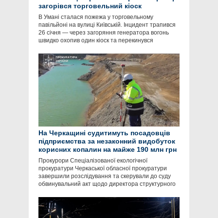
загорівся торговельний кіоск
В Умані сталася пожежа у торговельному
павільйоні на вулиці Київській. Інцидент трапився
26 січня — через загоряння генератора вогонь
швидко охопив один кіоск та перекинувся
На Черкащині судитимуть посадовців
підприємства за незаконний видобуток
корисних копалин на майже 190 млн грн
Прокурори Спеціалізованої екологічної
прокуратури Черкаської обласної прокуратури
завершили розслідування та скерували до суду
обвинувальний акт щодо директора структурного