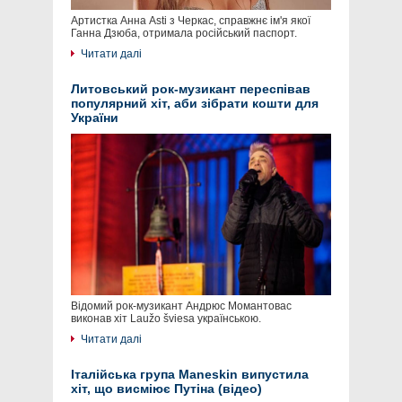
Артистка Анна Asti з Черкас, справжнє ім'я якої
Ганна Дзюба, отримала російський паспорт.
Читати далі
Литовський рок-музикант переспівав
популярний хіт, аби зібрати кошти для
України
Відомий рок-музикант Андрюс Момантовас
виконав хіт Laužo šviesa українською.
Читати далі
Італійська група Maneskin випустила
хіт, що висміює Путіна (відео)