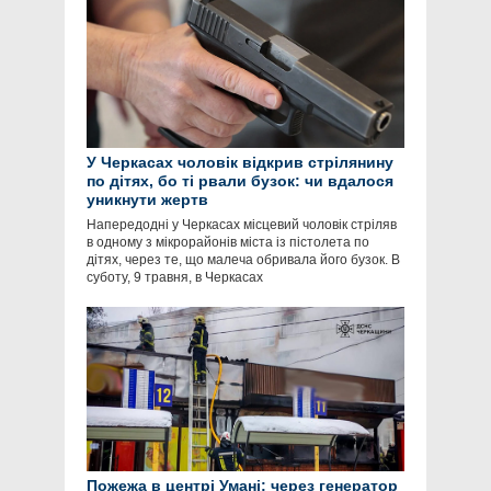
У Черкасах чоловік відкрив стрілянину
по дітях, бо ті рвали бузок: чи вдалося
уникнути жертв
Напередодні у Черкасах місцевий чоловік стріляв
в одному з мікрорайонів міста із пістолета по
дітях, через те, що малеча обривала його бузок. В
суботу, 9 травня, в Черкасах
Пожежа в центрі Умані: через генератор