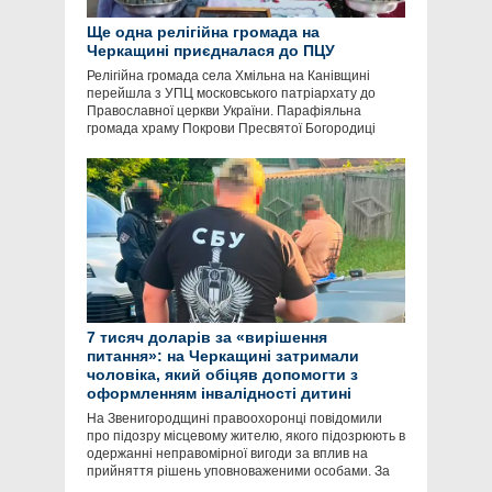
Ще одна релігійна громада на
Черкащині приєдналася до ПЦУ
Релігійна громада села Хмільна на Канівщині
перейшла з УПЦ московського патріархату до
Православної церкви України. Парафіяльна
громада храму Покрови Пресвятої Богородиці
7 тисяч доларів за «вирішення
питання»: на Черкащині затримали
чоловіка, який обіцяв допомогти з
оформленням інвалідності дитині
На Звенигородщині правоохоронці повідомили
про підозру місцевому жителю, якого підозрюють в
одержанні неправомірної вигоди за вплив на
прийняття рішень уповноваженими особами. За