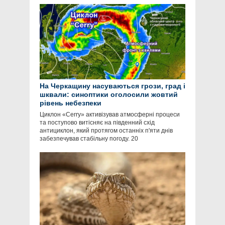
На Черкащину насуваються грози, град і
шквали: синоптики оголосили жовтий
рівень небезпеки
Циклон «Cerry» активізував атмосферні процеси
та поступово витісняє на південний схід
антициклон, який протягом останніх п'яти днів
забезпечував стабільну погоду. 20