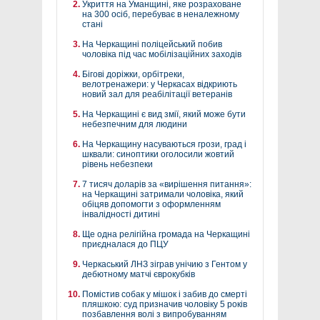
Укриття на Уманщині, яке розраховане
на 300 осіб, перебуває в неналежному
стані
На Черкащині поліцейський побив
чоловіка під час мобілізаційних заходів
Бігові доріжки, орбітреки,
велотренажери: у Черкасах відкриють
новий зал для реабілітації ветеранів
На Черкащині є вид змії, який може бути
небезпечним для людини
На Черкащину насуваються грози, град і
шквали: синоптики оголосили жовтий
рівень небезпеки
7 тисяч доларів за «вирішення питання»:
на Черкащині затримали чоловіка, який
обіцяв допомогти з оформленням
інвалідності дитині
Ще одна релігійна громада на Черкащині
приєдналася до ПЦУ
Черкаський ЛНЗ зіграв унічию з Гентом у
дебютному матчі єврокубків
Помістив собак у мішок і забив до смерті
пляшкою: суд призначив чоловіку 5 років
позбавлення волі з випробуванням