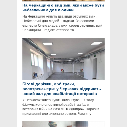
На Черкащині є вид змії, який може бути
небезпечним для людини
На Черкащині живуть два види отруйних змій.
Небезпечні для людей – гадюки. За словами
експерта Олександра Ілюхи, серед отруйних змій
Черкащини – гадюка степова та
Бігові доріжки, орбітреки,
велотренажери: у Черкасах відкриють
новий зал для реабілітації ветеранів
У Черкасах завершують облаштування залу
фізкультурно-спортивної реабілітації для
ветеранів війни на базі МСК «Дніпро». Наразі в
приміщенні вже виконано ремонт. Частину