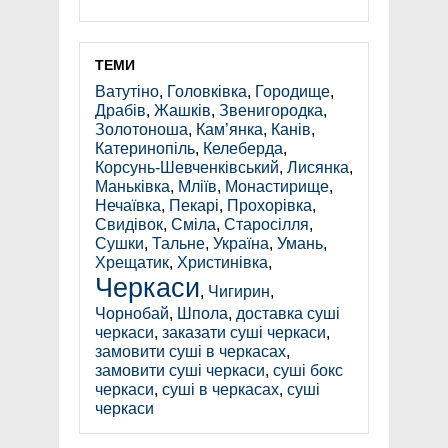
ТЕМИ
Ватутіно
,
Головківка
,
Городище
,
Драбів
,
Жашків
,
Звенигородка
,
Золотоноша
,
Кам’янка
,
Канів
,
Катеринопіль
,
Келеберда
,
Корсунь-Шевченківський
,
Лисянка
,
Маньківка
,
Мліїв
,
Монастирище
,
Нечаївка
,
Пекарі
,
Прохорівка
,
Свидівок
,
Сміла
,
Старосілля
,
Сушки
,
Тальне
,
Україна
,
Умань
,
Хрещатик
,
Христинівка
,
Черкаси
,
Чигирин
,
Чорнобай
,
Шпола
,
доставка суші
черкаси
,
заказати суші черкаси
,
замовити суші в черкасах
,
замовити суші черкаси
,
суші бокс
черкаси
,
суші в черкасах
,
суші
черкаси