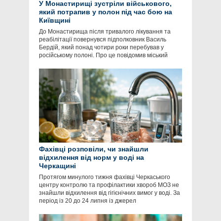
У Монастирищі зустріли військового,
який потрапив у полон під час бою на
Київщині
До Монастирища після тривалого лікування та
реабілітації повернувся підполковник Василь
Бердій, який понад чотири роки перебував у
російському полоні. Про це повідомив міський
Фахівці розповіли, чи знайшли
відхилення від норм у воді на
Черкащині
Протягом минулого тижня фахівці Черкаського
центру контролю та профілактики хвороб МОЗ не
знайшли відхилення від гігієнічних вимог у воді. За
період із 20 до 24 липня із джерел