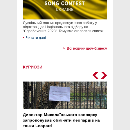
Суспільний мовник продовжує свою роботу у
підготовці до Національного відбору на
"Євробачення-2023". Тому вже оголосили список
Читати далі
Всі новини шоу-бізнесу
КУРЙОЗИ
Директор Миколаївського зоопарку
Перс
запропонував обміняти леопардів на
30 ро
танки Leopard
арте