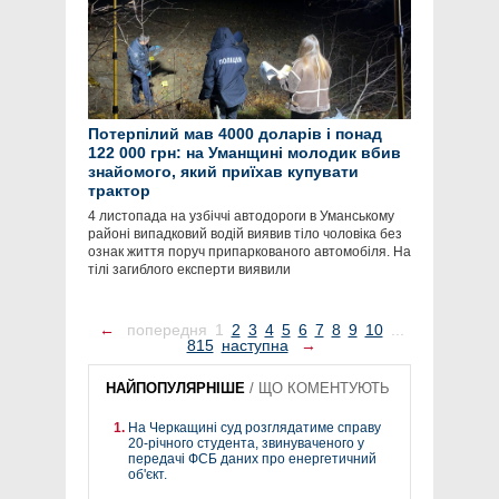
Потерпілий мав 4000 доларів і понад
122 000 грн: на Уманщині молодик вбив
знайомого, який приїхав купувати
трактор
4 листопада на узбіччі автодороги в Уманському
районі випадковий водій виявив тіло чоловіка без
ознак життя поруч припаркованого автомобіля. На
тілі загиблого експерти виявили
←
попередня
1
2
3
4
5
6
7
8
9
10
...
815
наступна
→
НАЙПОПУЛЯРНІШЕ
/
ЩО КОМЕНТУЮТЬ
На Черкащині суд розглядатиме справу
20-річного студента, звинуваченого у
передачі ФСБ даних про енергетичний
об'єкт.