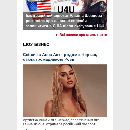
Імміграційний адвокат Альона Шевцова
розповіла про легальні способи
залишитися в США після скасування U4U
Всі новини про стиль життя
ШОУ-БІЗНЕС
Співачка Анна Асті, родом з Черкас,
стала громадянкою Росії
Артистка Анна Asti з Черкас, справжнє ім'я якої
Ганна Дзюба, отримала російський паспорт.