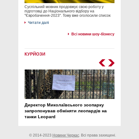
Суспільний мовник продовжує свою роботу у
підготовці до Національного відбору на
"Євробачення-2023". Тому вже оголосили список
Читати далі
Всі новини шоу-бізнесу
КУРЙОЗИ
Директор Миколаївського зоопарку
Перс
запропонував обміняти леопардів на
30 ро
танки Leopard
арте
© 2014-2023
Новини Черкас
. Всі права захищені.