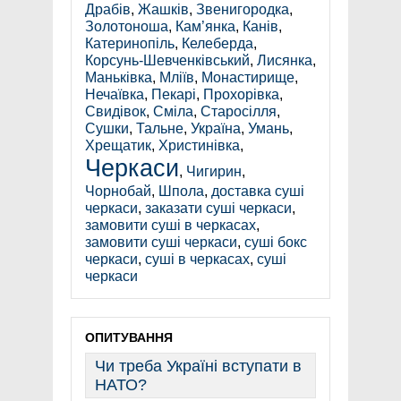
Драбів
,
Жашків
,
Звенигородка
,
Золотоноша
,
Кам’янка
,
Канів
,
Катеринопіль
,
Келеберда
,
Корсунь-Шевченківський
,
Лисянка
,
Маньківка
,
Мліїв
,
Монастирище
,
Нечаївка
,
Пекарі
,
Прохорівка
,
Свидівок
,
Сміла
,
Старосілля
,
Сушки
,
Тальне
,
Україна
,
Умань
,
Хрещатик
,
Христинівка
,
Черкаси
,
Чигирин
,
Чорнобай
,
Шпола
,
доставка суші
черкаси
,
заказати суші черкаси
,
замовити суші в черкасах
,
замовити суші черкаси
,
суші бокс
черкаси
,
суші в черкасах
,
суші
черкаси
ОПИТУВАННЯ
Чи треба Україні вступати в
НАТО?