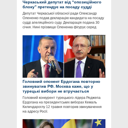
Черкаський депутат від “опозиційного
блоку” претендує на посаду судді
Депутат Черкаської обласної ради Олександр
Олененко подав декларацію кандидата на посаду
судді апеляційного суду. Декларація подана 30
січня. Нині прізвище Олененка фігурує серед
Головний опонент Ердогана повторно
звинуватив РФ. Москва каже, що у
турецькі вибори не втручається
Головний конкурент турецького лідера Реджепа
Ердогана на президентських виборах Кемаль
Киличдароглу 12 травня повторив звинувачення
на адресу Росії.