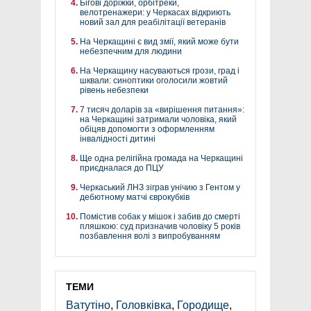
Бігові доріжки, орбітреки,
велотренажери: у Черкасах відкриють
новий зал для реабілітації ветеранів
На Черкащині є вид змії, який може бути
небезпечним для людини
На Черкащину насуваються грози, град і
шквали: синоптики оголосили жовтий
рівень небезпеки
7 тисяч доларів за «вирішення питання»:
на Черкащині затримали чоловіка, який
обіцяв допомогти з оформленням
інвалідності дитині
Ще одна релігійна громада на Черкащині
приєдналася до ПЦУ
Черкаський ЛНЗ зіграв унічию з Гентом у
дебютному матчі єврокубків
Помістив собак у мішок і забив до смерті
пляшкою: суд призначив чоловіку 5 років
позбавлення волі з випробуванням
ТЕМИ
Ватутіно
,
Головківка
,
Городище
,