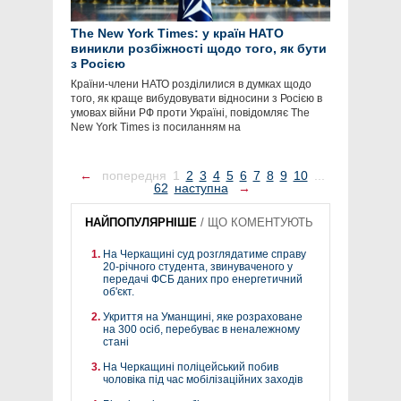
The New York Times: у країн НАТО
виникли розбіжності щодо того, як бути
з Росією
Країни-члени НАТО розділилися в думках щодо
того, як краще вибудовувати відносини з Росією в
умовах війни РФ проти Україні, повідомляє The
New York Times із посиланням на
←
попередня
1
2
3
4
5
6
7
8
9
10
...
62
наступна
→
НАЙПОПУЛЯРНІШЕ
/
ЩО КОМЕНТУЮТЬ
На Черкащині суд розглядатиме справу
20-річного студента, звинуваченого у
передачі ФСБ даних про енергетичний
об'єкт.
Укриття на Уманщині, яке розраховане
на 300 осіб, перебуває в неналежному
стані
На Черкащині поліцейський побив
чоловіка під час мобілізаційних заходів