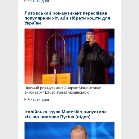
Читати далі
Литовський рок-музикант переспівав
популярний хіт, аби зібрати кошти для
України
Відомий рок-музикант Андрюс Момантовас
виконав хіт Laužo šviesa українською.
Читати далі
Італійська група Maneskin випустила
хіт, що висміює Путіна (відео)