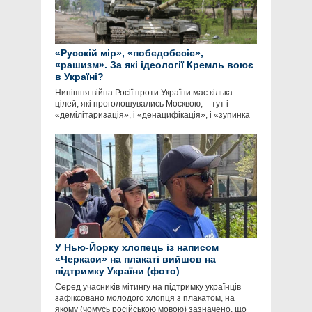
«Русскій мір», «побєдобєсіє»,
«рашизм». За які ідеології Кремль воює
в Україні?
Нинішня війна Росії проти України має кілька
цілей, які проголошувались Москвою, – тут і
«демілітаризація», і «денацифікація», і «зупинка
У Нью-Йорку хлопець із написом
«Черкаси» на плакаті вийшов на
підтримку України (фото)
Серед учасників мітингу на підтримку українців
зафіксовано молодого хлопця з плакатом, на
якому (чомусь російською мовою) зазначено, що