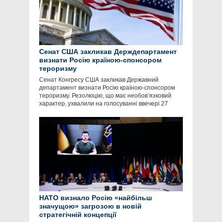
Сенат США закликав Держдепартамент
визнати Росію країною-спонсором
тероризму
Сенат Конгресу США закликав Державний
департамент визнати Росію країною-спонсором
тероризму. Резолюцію, що має необов’язковий
характер, ухвалили на голосуванні ввечері 27
НАТО визнало Росію «найбільш
значущою» загрозою в новій
стратегічній концепції