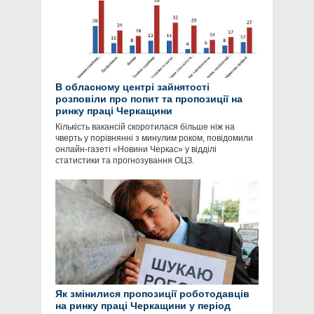
В обласному центрі зайнятості
розповіли про попит та пропозиції на
ринку праці Черкащини
Кількість вакансій скоротилася більше ніж на
чверть у порівнянні з минулим роком, повідомили
онлайн-газеті «Новини Черкас» у відділі
статистики та прогнозування ОЦЗ.
Як змінилися пропозиції роботодавців
на ринку праці Черкащини у період