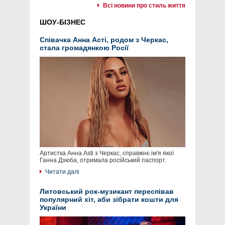
Всі новини про стиль життя
ШОУ-БІЗНЕС
Співачка Анна Асті, родом з Черкас,
стала громадянкою Росії
Артистка Анна Asti з Черкас, справжнє ім'я якої
Ганна Дзюба, отримала російський паспорт.
Читати далі
Литовський рок-музикант переспівав
популярний хіт, аби зібрати кошти для
України