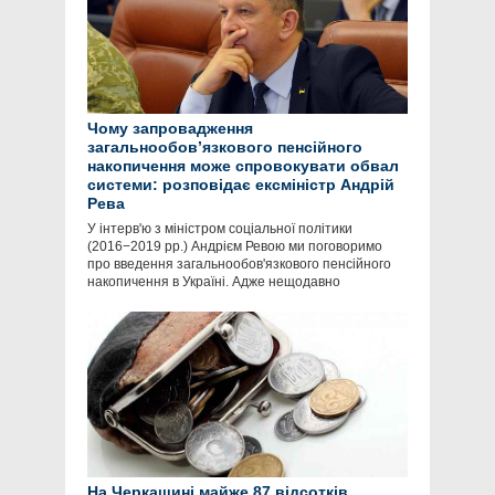
Чому запровадження
загальнообов’язкового пенсійного
накопичення може спровокувати обвал
системи: розповідає ексміністр Андрій
Рева
У інтерв'ю з міністром соціальної політики
(2016−2019 рр.) Андрієм Ревою ми поговоримо
про введення загальнообов'язкового пенсійного
накопичення в Україні. Адже нещодавно
На Черкащині майже 87 відсотків