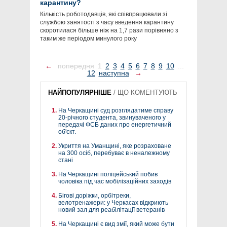
карантину?
Кількість роботодавців, які співпрацювали зі
службою занятості з часу введення карантину
скоротилася більше ніж на 1,7 рази порівняно з
таким же періодом минулого року
←
попередня
1
2
3
4
5
6
7
8
9
10
...
12
наступна
→
НАЙПОПУЛЯРНІШЕ
/
ЩО КОМЕНТУЮТЬ
На Черкащині суд розглядатиме справу
20-річного студента, звинуваченого у
передачі ФСБ даних про енергетичний
об'єкт.
Укриття на Уманщині, яке розраховане
на 300 осіб, перебуває в неналежному
стані
На Черкащині поліцейський побив
чоловіка під час мобілізаційних заходів
Бігові доріжки, орбітреки,
велотренажери: у Черкасах відкриють
новий зал для реабілітації ветеранів
На Черкащині є вид змії, який може бути