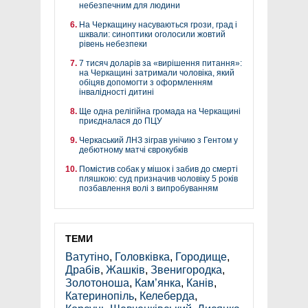
небезпечним для людини
На Черкащину насуваються грози, град і
шквали: синоптики оголосили жовтий
рівень небезпеки
7 тисяч доларів за «вирішення питання»:
на Черкащині затримали чоловіка, який
обіцяв допомогти з оформленням
інвалідності дитині
Ще одна релігійна громада на Черкащині
приєдналася до ПЦУ
Черкаський ЛНЗ зіграв унічию з Гентом у
дебютному матчі єврокубків
Помістив собак у мішок і забив до смерті
пляшкою: суд призначив чоловіку 5 років
позбавлення волі з випробуванням
ТЕМИ
Ватутіно
,
Головківка
,
Городище
,
Драбів
,
Жашків
,
Звенигородка
,
Золотоноша
,
Кам’янка
,
Канів
,
Катеринопіль
,
Келеберда
,