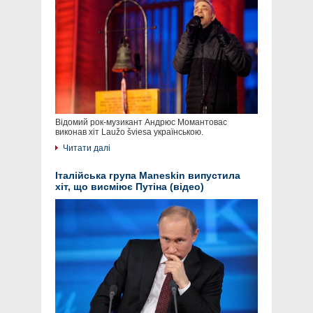
Відомий рок-музикант Андрюс Момантовас
виконав хіт Laužo šviesa українською.
Читати далі
Італійська група Maneskin випустила
хіт, що висміює Путіна (відео)