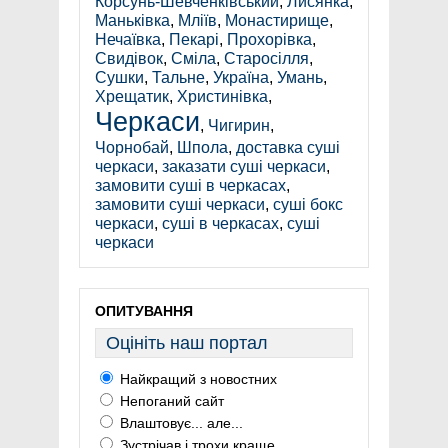
Корсунь-Шевченківський
,
Лисянка
,
Маньківка
,
Мліїв
,
Монастирище
,
Нечаївка
,
Пекарі
,
Прохорівка
,
Свидівок
,
Сміла
,
Старосілля
,
Сушки
,
Тальне
,
Україна
,
Умань
,
Хрещатик
,
Христинівка
,
Черкаси
,
Чигирин
,
Чорнобай
,
Шпола
,
доставка суші
черкаси
,
заказати суші черкаси
,
замовити суші в черкасах
,
замовити суші черкаси
,
суші бокс
черкаси
,
суші в черкасах
,
суші
черкаси
ОПИТУВАННЯ
Оцініть наш портал
Найкращий з новостних
Непоганий сайт
Влаштовує... але...
Зустрічав і трохи краще