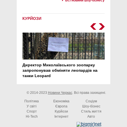
Всі новини шоу-бізнесу
КУРЙОЗИ
Директор Миколаївського зоопарку
Перс
запропонував обміняти леопардів на
30 ро
танки Leopard
арте
© 2014-2023
Новини Черкас
. Всі права захищені.
Політика
Економіка
Соціум
У світі
Європа
Шоу-бізнес
Спорт
Курйози
Стиль життя
Hi-Tech
Інтернет
Авто