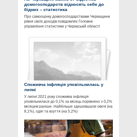
домогосподарств відносять себе до
бідних – статистика
Про самооцінку домогосподарствами Черкащини
рівня своїх доходів повідомляє Головне
управління статистики у Черкаській області
Споживча інфляція уповільнилась у
липні
У липні 2021 року споживча інфляція
уповільнилася до 0,1% за місяць порівняно з 0,2%
місяцем раніше. Найбільше здешевшали овочі (на
8,1%), одяг та взуття (на 5,2%)