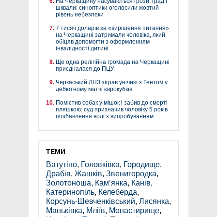
На Черкащину насуваються грози, град і
шквали: синоптики оголосили жовтий
рівень небезпеки
7 тисяч доларів за «вирішення питання»:
на Черкащині затримали чоловіка, який
обіцяв допомогти з оформленням
інвалідності дитині
Ще одна релігійна громада на Черкащині
приєдналася до ПЦУ
Черкаський ЛНЗ зіграв унічию з Гентом у
дебютному матчі єврокубків
Помістив собак у мішок і забив до смерті
пляшкою: суд призначив чоловіку 5 років
позбавлення волі з випробуванням
ТЕМИ
Ватутіно
,
Головківка
,
Городище
,
Драбів
,
Жашків
,
Звенигородка
,
Золотоноша
,
Кам’янка
,
Канів
,
Катеринопіль
,
Келеберда
,
Корсунь-Шевченківський
,
Лисянка
,
Маньківка
,
Мліїв
,
Монастирище
,