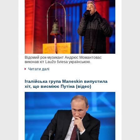
Відомий рок-музикант Андрюс Момантовас
виконав хіт Laužo šviesa українською.
Читати далі
Італійська група Maneskin випустила
хіт, що висміює Путіна (відео)