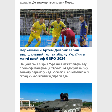
доларів. Де знаходяться кошти Перед
Черкащанин Артем Довбик забив
вирішальний гол за збірну України в
матчі плей-оф ЄВРО-2024
Національна збірна України в межах півфіналу
плей–оф кваліфікації Євро-2024 здобула виїзну
вольову перемогу над Боснією і Герцеговиною. У
складі синьо-жовтих відіграли два