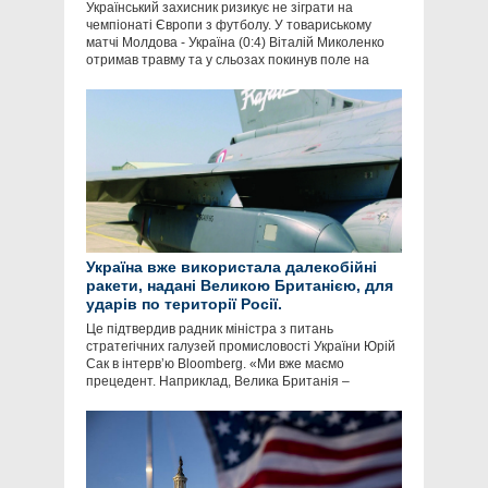
Український захисник ризикує не зіграти на
чемпіонаті Європи з футболу. У товариському
матчі Молдова - Україна (0:4) Віталій Миколенко
отримав травму та у сльозах покинув поле на
Україна вже використала далекобійні
ракети, надані Великою Британією, для
ударів по території Росії.
Це підтвердив радник міністра з питань
стратегічних галузей промисловості України Юрій
Сак в інтервʼю Bloomberg. «Ми вже маємо
прецедент. Наприклад, Велика Британія –