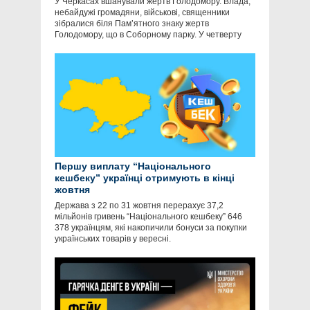
У Черкасах вшанували жертв Голодомору. Влада,
небайдужі громадяни, військові, священники
зібралися біля Пам’ятного знаку жертв
Голодомору, що в Соборному парку. У четверту
Першу виплату “Національного
кешбеку” українці отримують в кінці
жовтня
Держава з 22 по 31 жовтня перерахує 37,2
мільйонів гривень “Національного кешбеку” 646
378 українцям, які накопичили бонуси за покупки
українських товарів у вересні.