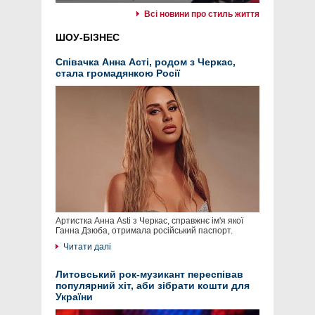
Всі новини про стиль життя
ШОУ-БІЗНЕС
Співачка Анна Асті, родом з Черкас,
стала громадянкою Росії
Артистка Анна Asti з Черкас, справжнє ім'я якої
Ганна Дзюба, отримала російський паспорт.
Читати далі
Литовський рок-музикант переспівав
популярний хіт, аби зібрати кошти для
України