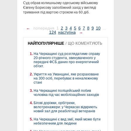
Суд обрав колишньому одеському військкому
Євгену Борисову запобіжний захід у вигляді
тримання під вартою строком на 60 діб.
←
попередня
1
2
3
4
5
6
7
8
9
10
...
124
наступна
→
НАЙПОПУЛЯРНІШЕ
/
ЩО КОМЕНТУЮТЬ
На Черкащині суд розглядатиме справу
20-річного студента, звинуваченого у
передачі ФСБ даних про енергетичний
об'єкт.
Укриття на Уманщині, яке розраховане
на 300 осіб, перебуває в неналежному
стані
На Черкащині поліцейський побив
чоловіка під час мобілізаційних заходів
Бігові доріжки, орбітреки,
велотренажери: у Черкасах відкриють
новий зал для реабілітації ветеранів
На Черкащині є вид змії, який може бути
небезпечним для людини