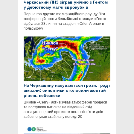
Черкаський ЛНЗ зіграв унічию з Гентом
у дебютному матчі єврокубків
Перша гра другого кваліфікаційного раунду Ліги
конференцій проти бельгійської команди «Гент»
відбулася 23 липня на стадіоні «Orlen Arena» в
польському
На Черкащину насуваються грози, град і
шквали: синоптики оголосили жовтий
рівень небезпеки
Циклон «Cerry» активізував атмосферні процеси
та поступово витісняє на південний схід
антициклон, який протягом останніх п'яти днів
забезпечував стабільну погоду. 20