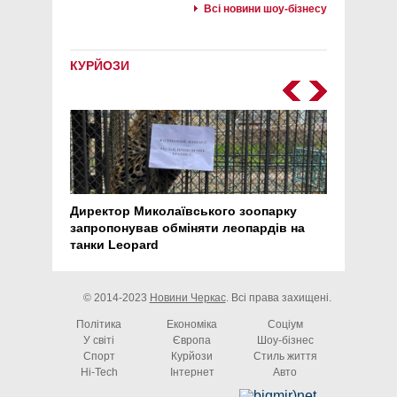
Всі новини шоу-бізнесу
КУРЙОЗИ
Директор Миколаївського зоопарку
Перс
запропонував обміняти леопардів на
30 ро
танки Leopard
арте
© 2014-2023
Новини Черкас
. Всі права захищені.
Політика
Економіка
Соціум
У світі
Європа
Шоу-бізнес
Спорт
Курйози
Стиль життя
Hi-Tech
Інтернет
Авто