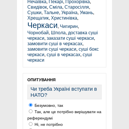
Нечаївка
,
Пекарі
,
Прохорівка
,
Свидівок
,
Сміла
,
Старосілля
,
Сушки
,
Тальне
,
Україна
,
Умань
,
Хрещатик
,
Христинівка
,
Черкаси
,
Чигирин
,
Чорнобай
,
Шпола
,
доставка суші
черкаси
,
заказати суші черкаси
,
замовити суші в черкасах
,
замовити суші черкаси
,
суші бокс
черкаси
,
суші в черкасах
,
суші
черкаси
ОПИТУВАННЯ
Чи треба Україні вступати в
НАТО?
Безумовно, так
Так, але це потрібно вирішувати на
референдумі
Ні, не потрібно