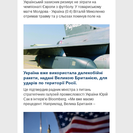
Український захисник ризикує не зіграти на
чемпіонаті Європи з футболу. У товариському
матчі Молдова - Україна (0:4) Віталій Миколенко
отримав травму та у сльозах покинув поле на
Україна вже використала далекобійні
ракети, надані Великою Британією, для
ударів по території Росії.
Це підтвердив радник міністра з питань
стратегічних галузей промисловості України Юрій
Сак в інтервʼю Bloomberg. «Ми вже маємо
прецедент. Наприклад, Велика Британія –