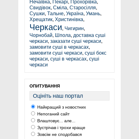
Нечаївка
,
Пекарі
,
Прохорівка
,
Свидівок
,
Сміла
,
Старосілля
,
Сушки
,
Тальне
,
Україна
,
Умань
,
Хрещатик
,
Христинівка
,
Черкаси
,
Чигирин
,
Чорнобай
,
Шпола
,
доставка суші
черкаси
,
заказати суші черкаси
,
замовити суші в черкасах
,
замовити суші черкаси
,
суші бокс
черкаси
,
суші в черкасах
,
суші
черкаси
ОПИТУВАННЯ
Оцініть наш портал
Найкращий з новостних
Непоганий сайт
Влаштовує... але...
Зустрічав і трохи краще
Зовсім не сподобався