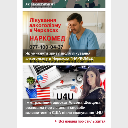
як захиститися?
Як уникнути зриву після лікування
алкоголізму в Черкасах “НАРКОМЕД”
Імміграційний адвокат Альона Шевцова
розповіла про легальні способи
залишитися в США після скасування U4U
Всі новини про стиль життя