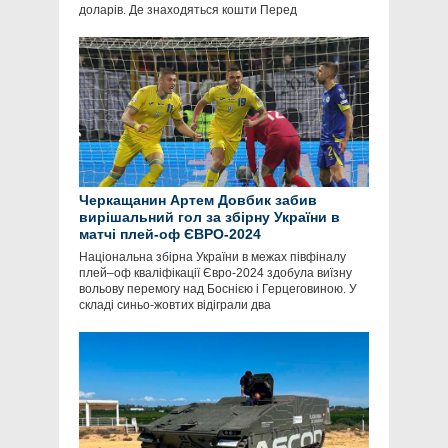
доларів. Де знаходяться кошти Перед
Черкащанин Артем Довбик забив
вирішальний гол за збірну України в
матчі плей-оф ЄВРО-2024
Національна збірна України в межах півфіналу
плей–оф кваліфікації Євро-2024 здобула виїзну
вольову перемогу над Боснією і Герцеговиною. У
складі синьо-жовтих відіграли два