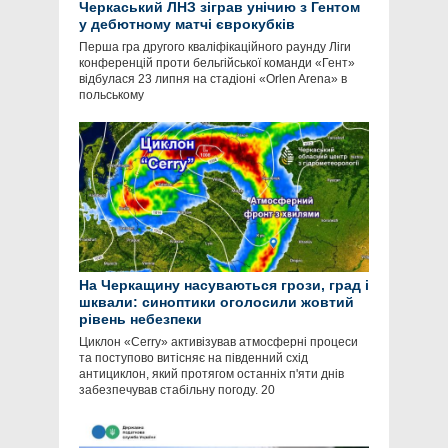
Черкаський ЛНЗ зіграв унічию з Гентом
у дебютному матчі єврокубків
Перша гра другого кваліфікаційного раунду Ліги
конференцій проти бельгійської команди «Гент»
відбулася 23 липня на стадіоні «Orlen Arena» в
польському
На Черкащину насуваються грози, град і
шквали: синоптики оголосили жовтий
рівень небезпеки
Циклон «Cerry» активізував атмосферні процеси
та поступово витісняє на південний схід
антициклон, який протягом останніх п'яти днів
забезпечував стабільну погоду. 20