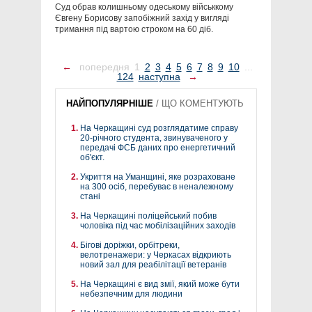
Суд обрав колишньому одеському військкому
Євгену Борисову запобіжний захід у вигляді
тримання під вартою строком на 60 діб.
←
попередня
1
2
3
4
5
6
7
8
9
10
...
124
наступна
→
НАЙПОПУЛЯРНІШЕ
/
ЩО КОМЕНТУЮТЬ
На Черкащині суд розглядатиме справу
20-річного студента, звинуваченого у
передачі ФСБ даних про енергетичний
об'єкт.
Укриття на Уманщині, яке розраховане
на 300 осіб, перебуває в неналежному
стані
На Черкащині поліцейський побив
чоловіка під час мобілізаційних заходів
Бігові доріжки, орбітреки,
велотренажери: у Черкасах відкриють
новий зал для реабілітації ветеранів
На Черкащині є вид змії, який може бути
небезпечним для людини