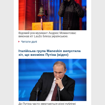
Відомий рок-музикант Андрюс Момантовас
виконав хіт Laužo šviesa українською.
Читати далі
Італійська група Maneskin випустила
хіт, що висміює Путіна (відео)
До Путіна часто звертаються різні публічні