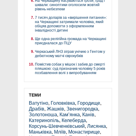
На Черкащину насуваються грози, град і
шквали: синоптики оголосили жовтий
рівень небезпеки
7 тисяч доларів за «вирішення питання»:
на Черкащині затримали чоловіка, який
обіцяв допомогти з оформленням
інвалідності дитині
Ще одна релігійна громада на Черкащині
приєдналася до ПЦУ
Черкаський ЛНЗ зіграв унічию з Гентом у
дебютному матчі єврокубків
Помістив собак у мішок і забив до смерті
пляшкою: суд призначив чоловіку 5 років
позбавлення волі з випробуванням
ТЕМИ
Ватутіно
,
Головківка
,
Городище
,
Драбів
,
Жашків
,
Звенигородка
,
Золотоноша
,
Кам’янка
,
Канів
,
Катеринопіль
,
Келеберда
,
Корсунь-Шевченківський
,
Лисянка
,
Маньківка
,
Мліїв
,
Монастирище
,