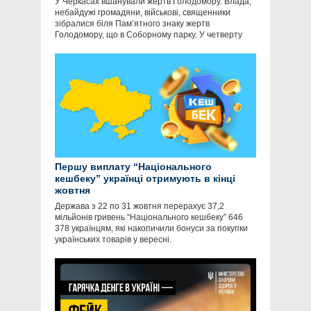
У Черкасах вшанували жертв Голодомору. Влада,
небайдужі громадяни, військові, священники
зібралися біля Пам’ятного знаку жертв
Голодомору, що в Соборному парку. У четверту
Першу виплату “Національного
кешбеку” українці отримують в кінці
жовтня
Держава з 22 по 31 жовтня перерахує 37,2
мільйонів гривень “Національного кешбеку” 646
378 українцям, які накопичили бонуси за покупки
українських товарів у вересні.