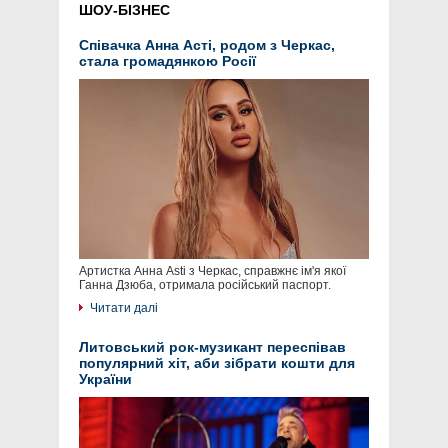
ШОУ-БІЗНЕС
Співачка Анна Асті, родом з Черкас,
стала громадянкою Росії
Артистка Анна Asti з Черкас, справжнє ім'я якої
Ганна Дзюба, отримала російський паспорт.
Читати далі
Литовський рок-музикант переспівав
популярний хіт, аби зібрати кошти для
України