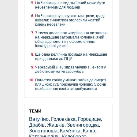
На Черкащині є вид змії, який може бути
небезпечним для людини
На Черкащину насуваються грози, град і
шквали: синоптики оголосили жовтий
рівень небезпеки
7 тисяч доларів за «вирішення питання»:
на Черкащині затримали чоловіка, який
обіцяв допомогти з оформленням
інвалідності дитині
Ще одна релігійна громада на Черкащині
приєдналася до ПЦУ
Черкаський ЛНЗ зіграв унічию з Гентом у
дебютному матчі єврокубків
Помістив собак у мішок і забив до смерті
пляшкою: суд призначив чоловіку 5 років
позбавлення волі з випробуванням
ТЕМИ
Ватутіно
,
Головківка
,
Городище
,
Драбів
,
Жашків
,
Звенигородка
,
Золотоноша
,
Кам’янка
,
Канів
,
Катеринопіль
,
Келеберда
,