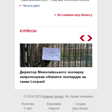
"Євробачення-2023". Тому вже оголосили список
Читати далі
Всі новини шоу-бізнесу
КУРЙОЗИ
Директор Миколаївського зоопарку
Перс
запропонував обміняти леопардів на
30 ро
танки Leopard
арте
© 2014-2023
Новини Черкас
. Всі права захищені.
Політика
Економіка
Соціум
У світі
Європа
Шоу-бізнес