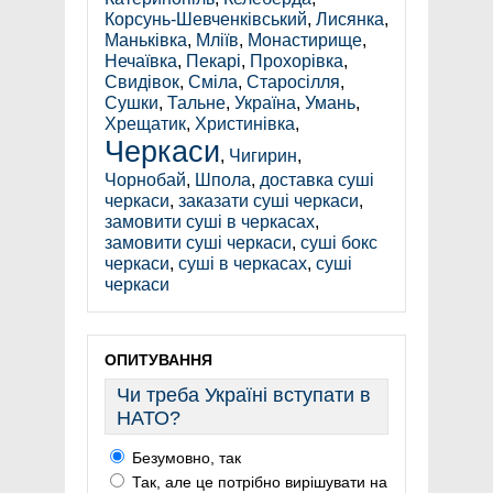
Корсунь-Шевченківський
,
Лисянка
,
Маньківка
,
Мліїв
,
Монастирище
,
Нечаївка
,
Пекарі
,
Прохорівка
,
Свидівок
,
Сміла
,
Старосілля
,
Сушки
,
Тальне
,
Україна
,
Умань
,
Хрещатик
,
Христинівка
,
Черкаси
,
Чигирин
,
Чорнобай
,
Шпола
,
доставка суші
черкаси
,
заказати суші черкаси
,
замовити суші в черкасах
,
замовити суші черкаси
,
суші бокс
черкаси
,
суші в черкасах
,
суші
черкаси
ОПИТУВАННЯ
Чи треба Україні вступати в
НАТО?
Безумовно, так
Так, але це потрібно вирішувати на