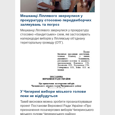
Мешканці Ліплявого звернулися у
прокуратуру стосовно передвиборчих
залякувань та погроз
Мешканці Ліплявого звернулися у прокуратуру
стосовно «бандитських» схем, які застосовують
напередодні виборів у Ліплявську об’єднану
територіальну громаду (ОТГ).
У Чигирині вибори міського голови
поки не відбудуться
Такий висновок можна зробити проаналізувавши
проект Постанови Верховної Ради України «Про
призначення позачергових виборів Чигиринського
міського голови Чигиринського району