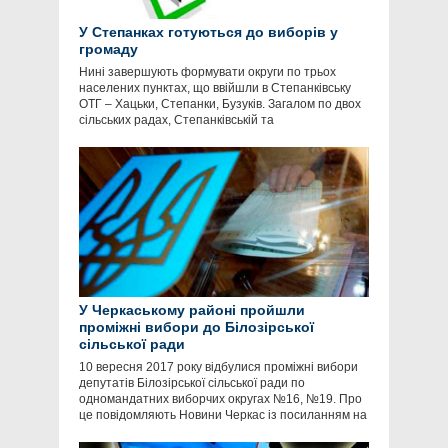
У Степанках готуються до виборів у
громаду
Нині завершують формувати округи по трьох
населених пунктах, що ввійшли в Степанківську
ОТГ – Хацьки, Степанки, Бузуків. Загалом по двох
сільських радах, Степанківській та
У Черкаському районі пройшли
проміжні вибори до Білозірської
сільської ради
10 вересня 2017 року відбулися проміжні вибори
депутатів Білозірської сільської ради по
одномандатних виборчих округах №16, №19. Про
це повідомляють Новини Черкас із посиланням на