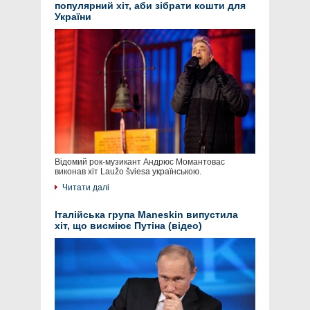
популярний хіт, аби зібрати кошти для
України
Відомий рок-музикант Андрюс Момантовас
виконав хіт Laužo šviesa українською.
Читати далі
Італійська група Maneskin випустила
хіт, що висміює Путіна (відео)