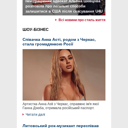
Імміграційний адвокат Альона Шевцова
розповіла про легальні способи
залишитися в США після скасування U4U
Всі новини про стиль життя
ШОУ-БІЗНЕС
Співачка Анна Асті, родом з Черкас,
стала громадянкою Росії
Артистка Анна Asti з Черкас, справжнє ім'я якої
Ганна Дзюба, отримала російський паспорт.
Читати далі
Литовський рок-музикант переспівав