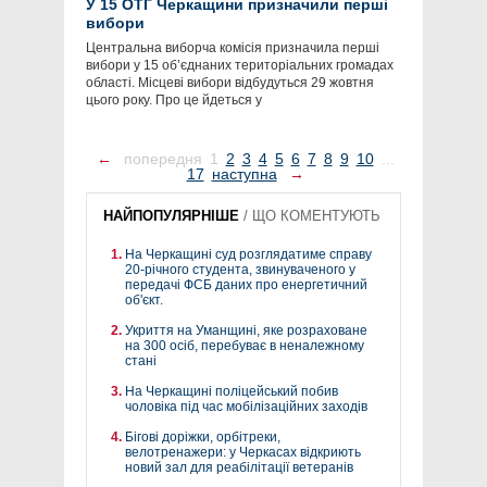
У 15 ОТГ Черкащини призначили перші
вибори
Центральна виборча комісія призначила перші
вибори у 15 об’єднаних територіальних громадах
області. Місцеві вибори відбудуться 29 жовтня
цього року. Про це йдеться у
←
попередня
1
2
3
4
5
6
7
8
9
10
...
17
наступна
→
НАЙПОПУЛЯРНІШЕ
/
ЩО КОМЕНТУЮТЬ
На Черкащині суд розглядатиме справу
20-річного студента, звинуваченого у
передачі ФСБ даних про енергетичний
об'єкт.
Укриття на Уманщині, яке розраховане
на 300 осіб, перебуває в неналежному
стані
На Черкащині поліцейський побив
чоловіка під час мобілізаційних заходів
Бігові доріжки, орбітреки,
велотренажери: у Черкасах відкриють
новий зал для реабілітації ветеранів