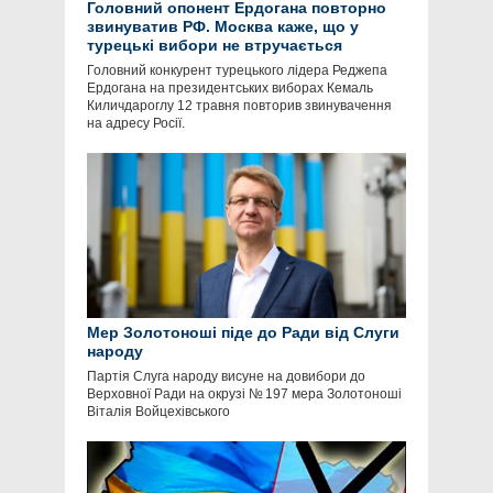
Головний опонент Ердогана повторно
звинуватив РФ. Москва каже, що у
турецькі вибори не втручається
Головний конкурент турецького лідера Реджепа
Ердогана на президентських виборах Кемаль
Киличдароглу 12 травня повторив звинувачення
на адресу Росії.
Мер Золотоноші піде до Ради від Слуги
народу
Партія Слуга народу висуне на довибори до
Верховної Ради на окрузі № 197 мера Золотоноші
Віталія Войцехівського