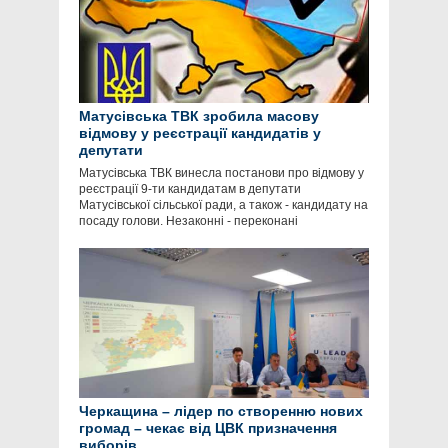
Матусівська ТВК зробила масову
відмову у реєстрації кандидатів у
депутати
Матусівська ТВК винесла постанови про відмову у
реєстрації 9-ти кандидатам в депутати
Матусівської сільської ради, а також - кандидату на
посаду голови. Незаконні - переконані
Черкащина – лідер по створенню нових
громад – чекає від ЦВК призначення
виборів