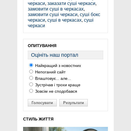
черкаси
,
заказати суші черкаси
,
замовити суші в черкасах
,
замовити суші черкаси
,
суші бокс
черкаси
,
суші в черкасах
,
суші
черкаси
ОПИТУВАННЯ
Оцініть наш портал
Найкращий з новостних
Непоганий сайт
Влаштовує... але...
Зустрічав і трохи краще
Зовсім не сподобався
Голосувати
Результати
СТИЛЬ ЖИТТЯ