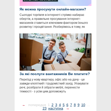
Як можна просунути онлайн-магазин?
Сьогодні торгівля в інтернеті стрімко набирає
обертів, а правильне просування інтернет-
магазинів ставиться ключовим фактором їхнього
розвитку і процвітання. Розберімось в тому, як
За які послуги вантажників Ви платите?
Переїзд у нову квартиру, офіс або на дачу - це
завжди клопіткий і трудомісткий захід. Упакувати
речі, розібрати й зібрати меблі, перенести
тяжкості - з усім цим допоможуть
←
попередня
1
2
3
4
5
6
7
8
9
10
...
23
наступна
→