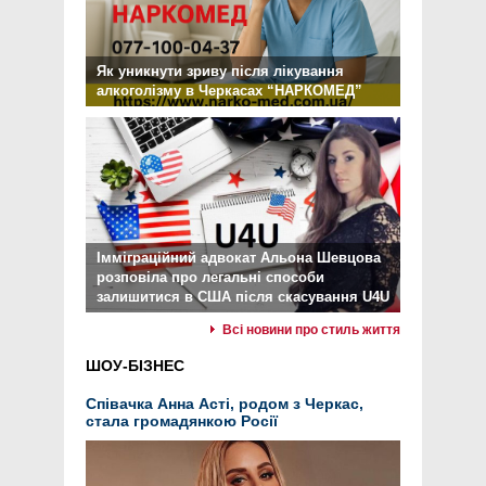
Як уникнути зриву після лікування
алкоголізму в Черкасах “НАРКОМЕД”
Імміграційний адвокат Альона Шевцова
розповіла про легальні способи
залишитися в США після скасування U4U
Всі новини про стиль життя
ШОУ-БІЗНЕС
Співачка Анна Асті, родом з Черкас,
стала громадянкою Росії