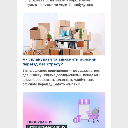
популярність Sushi Master у Харкові — не
результат реклами чи моди. Це вибудувана
Як спланувати та здійснити офісний
переїзд без стресу?
Зміна офісного приміщення — це завжди стрес
для бізнесу. Згідно з дослідженнями, понад 60%
фірм недооцінюють складність майбутнього
офісного переїзду. Багато компаній