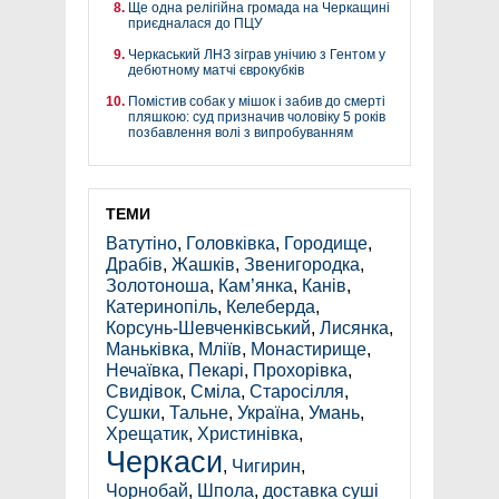
Ще одна релігійна громада на Черкащині
приєдналася до ПЦУ
Черкаський ЛНЗ зіграв унічию з Гентом у
дебютному матчі єврокубків
Помістив собак у мішок і забив до смерті
пляшкою: суд призначив чоловіку 5 років
позбавлення волі з випробуванням
ТЕМИ
Ватутіно
,
Головківка
,
Городище
,
Драбів
,
Жашків
,
Звенигородка
,
Золотоноша
,
Кам’янка
,
Канів
,
Катеринопіль
,
Келеберда
,
Корсунь-Шевченківський
,
Лисянка
,
Маньківка
,
Мліїв
,
Монастирище
,
Нечаївка
,
Пекарі
,
Прохорівка
,
Свидівок
,
Сміла
,
Старосілля
,
Сушки
,
Тальне
,
Україна
,
Умань
,
Хрещатик
,
Христинівка
,
Черкаси
,
Чигирин
,
Чорнобай
,
Шпола
,
доставка суші