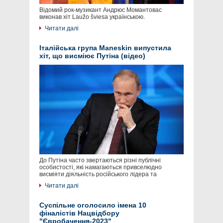
Відомий рок-музикант Андрюс Момантовас
виконав хіт Laužo šviesa українською.
Читати далі
Італійська група Maneskin випустила
хіт, що висміює Путіна (відео)
До Путіна часто звертаються різні публічні
особистості, які намагаються привселюдно
висміяти діяльність російського лідера та
Читати далі
Суспільне оголосило імена 10
фіналістів Нацвідбору
"Євробачення-2023"