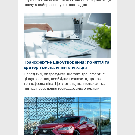
зручності і полюбляє смачно поїсти. У Черкасах ця
послуга набирає популярності, адже
Трансфертне ціноутворення: поняття та
критерії визначення операцій
Перед тим, як зрозуміти, що таке трансфертне
ціноутворення, необхідно визначити, що таке
трансферна ціна. Це вартість, яка визначається
під час проведення господарських операцій