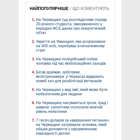
НАЙПОПУЛЯРНІШЕ
/
ЩО КОМЕНТУЮТЬ
На Черкащині суд розглядатиме справу
20-річного студента, звинуваченого у
передачі ФСБ даних про енергетичний
об'єкт.
Укриття на Уманщині, яке розраховане
на 300 осіб, перебуває в неналежному
стані
На Черкащині поліцейський побив
чоловіка під час мобілізаційних заходів
Бігові доріжки, орбітреки,
велотренажери: у Черкасах відкриють
новий зал для реабілітації ветеранів
На Черкащині є вид змії, який може бути
небезпечним для людини
На Черкащину насуваються грози, град і
шквали: синоптики оголосили жовтий
рівень небезпеки
7 тисяч доларів за «вирішення питання»:
на Черкащині затримали чоловіка, який
обіцяв допомогти з оформленням
інвалідності дитині