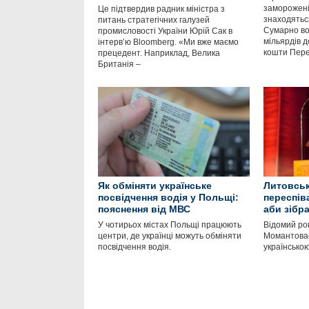
заморожені 
Це підтвердив радник міністра з
знаходяться
питань стратегічних галузей
Сумарно во
промисловості України Юрій Сак в
мільярдів д
інтервʼю Bloomberg. «Ми вже маємо
кошти Пер
прецедент. Наприклад, Велика
Британія –
Як обміняти українське
Литовськ
посвідчення водія у Польщі:
переспів
пояснення від МВС
аби зібр
У чотирьох містах Польщі працюють
Відомий ро
центри, де українці можуть обміняти
Момантовас
посвідчення водія.
українською