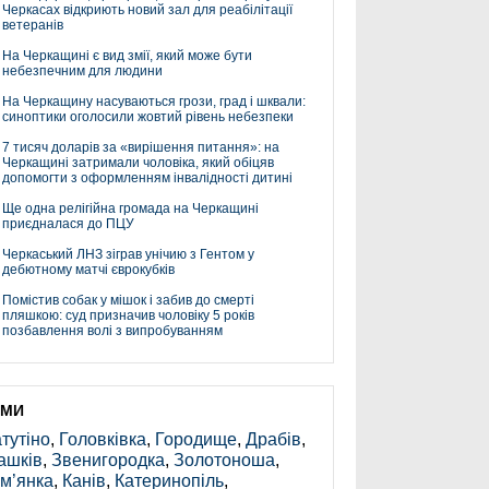
Черкасах відкриють новий зал для реабілітації
ветеранів
На Черкащині є вид змії, який може бути
небезпечним для людини
На Черкащину насуваються грози, град і шквали:
синоптики оголосили жовтий рівень небезпеки
7 тисяч доларів за «вирішення питання»: на
Черкащині затримали чоловіка, який обіцяв
допомогти з оформленням інвалідності дитині
Ще одна релігійна громада на Черкащині
приєдналася до ПЦУ
Черкаський ЛНЗ зіграв унічию з Гентом у
дебютному матчі єврокубків
Помістив собак у мішок і забив до смерті
пляшкою: суд призначив чоловіку 5 років
позбавлення волі з випробуванням
ЕМИ
тутіно
,
Головківка
,
Городище
,
Драбів
,
ашків
,
Звенигородка
,
Золотоноша
,
м’янка
,
Канів
,
Катеринопіль
,