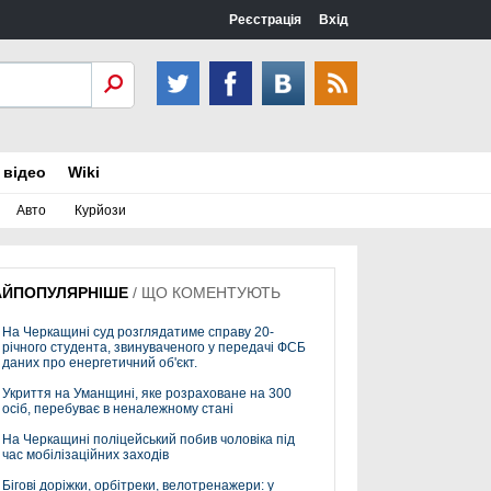
Реєстрація
Вхід
 відео
Wiki
Авто
Курйози
АЙПОПУЛЯРНІШЕ
/
ЩО КОМЕНТУЮТЬ
На Черкащині суд розглядатиме справу 20-
річного студента, звинуваченого у передачі ФСБ
даних про енергетичний об'єкт.
Укриття на Уманщині, яке розраховане на 300
осіб, перебуває в неналежному стані
На Черкащині поліцейський побив чоловіка під
час мобілізаційних заходів
Бігові доріжки, орбітреки, велотренажери: у