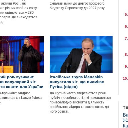
активи Росії, які
схвалив зміни до довгострокового
 в різних країнах світу.
бюджету Євросоюзу до 2027 року.
ни оцінюються у 280
оларів. Де знаходяться
ед
ий рок-музикант
Італійська група Maneskin
ав популярний хіт,
випустила хіт, що висміює
ати кошти для України
Путіна (відео)
к-музикант Андрюс
До Путіна часто звертаються різні
 виконав хіт Laužo šviesa
публічні особистості, які намагаються
.
привселюдно висміяти діяльність
російського лідера та закликають до
Т
його совісті.
Ва
Ж
Ка