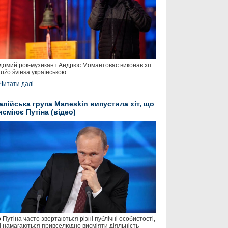
домий рок-музикант Андрюс Момантовас виконав хіт
užo šviesa українською.
Читати далі
талійська група Maneskin випустила хіт, що
исміює Путіна (відео)
 Путіна часто звертаються різні публічні особистості,
і намагаються привселюдно висміяти діяльність