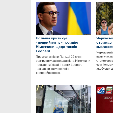
Польща критикує
Черкаськ
«неприйнятну» позицію
отримав 
Німеччини щодо танків
змагання
Leopard
Черкаський
взяв участь
Прем’єр-міністр Польщі 22 січня
спринтерськ
розкритикував нездатність Німеччини
чемпіоном у
поставити Україні танки Leopard,
здобувши д
назвавши таку позицію
«неприйнятною».