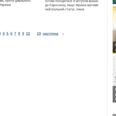
ма, проти цивільного
готова погодитися зі вступом країни
України
до Євросоюзу, якщо Україна матиме
нейтральний статус, пише
3
4
5
6
7
8
9
10
...
19
наступна
→
Ш