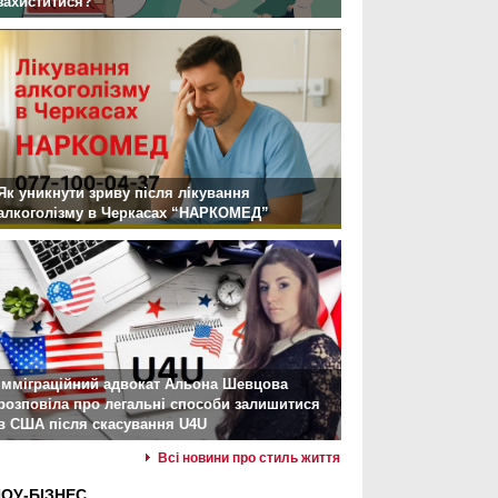
захиститися?
Як уникнути зриву після лікування
алкоголізму в Черкасах “НАРКОМЕД”
Імміграційний адвокат Альона Шевцова
розповіла про легальні способи залишитися
в США після скасування U4U
Всі новини про стиль життя
ОУ-БІЗНЕС