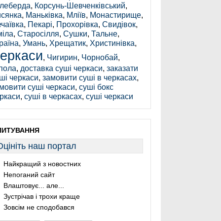
леберда
,
Корсунь-Шевченківський
,
сянка
,
Маньківка
,
Мліїв
,
Монастирище
,
чаївка
,
Пекарі
,
Прохорівка
,
Свидівок
,
іла
,
Старосілля
,
Сушки
,
Тальне
,
раїна
,
Умань
,
Хрещатик
,
Христинівка
,
еркаси
,
Чигирин
,
Чорнобай
,
пола
,
доставка суші черкаси
,
заказати
ші черкаси
,
замовити суші в черкасах
,
мовити суші черкаси
,
суші бокс
ркаси
,
суші в черкасах
,
суші черкаси
ПИТУВАННЯ
Оцініть наш портал
Найкращий з новостних
Непоганий сайт
Влаштовує... але...
Зустрічав і трохи краще
Зовсім не сподобався