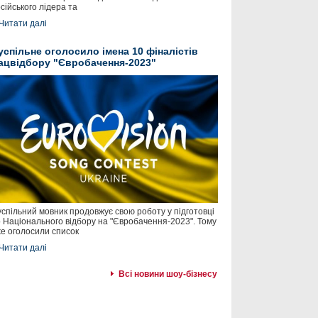
сійського лідера та
Читати далі
успільне оголосило імена 10 фіналістів
ацвідбору "Євробачення-2023"
спільний мовник продовжує свою роботу у підготовці
 Національного відбору на "Євробачення-2023". Тому
е оголосили список
Читати далі
Всі новини шоу-бізнесу