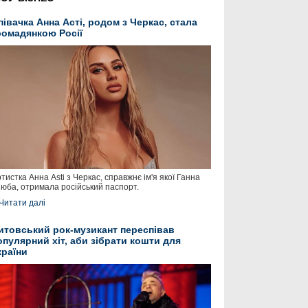
півачка Анна Асті, родом з Черкас, стала
ромадянкою Росії
тистка Анна Asti з Черкас, справжнє ім'я якої Ганна
юба, отримала російський паспорт.
Читати далі
итовський рок-музикант переспівав
опулярний хіт, аби зібрати кошти для
країни