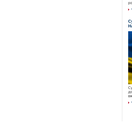
ро
С
Н
Су
до
вж