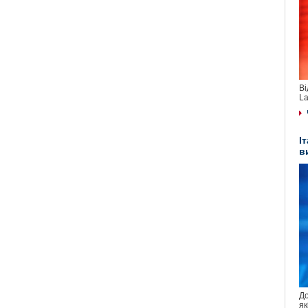
Ві
La
І
в
До
як