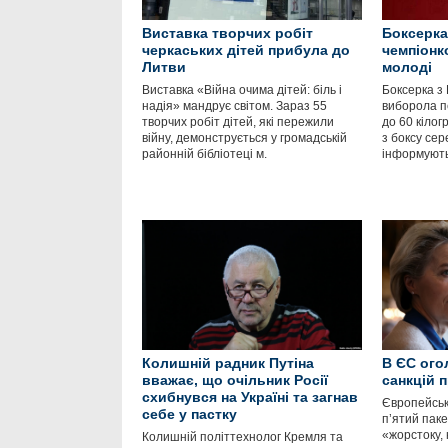
Виставка творчих робіт
Боксерка
черкаських дітей прибула до
чемпіонк
Литви
молоді
Виставка «Війна очима дітей: біль і
Боксерка з 
надія» мандрує світом. Зараз 55
виборола пе
творчих робіт дітей, які пережили
до 60 кілог
війну, демонструється у громадській
з боксу сер
районній бібліотеці м.
інформують
Колишній радник Путіна
В ЄС ого
вважає, що очільник Росії
санкцій п
схибнувся на Україні та загнав
Європейськ
себе у пастку
п’ятий паке
«жорстоку, 
Колишній політтехнолог Кремля та