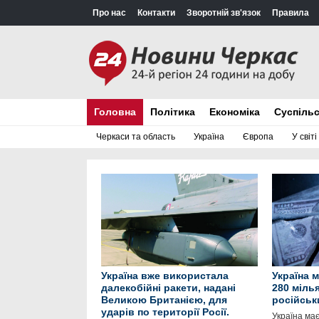
Про нас
Контакти
Зворотній зв'язок
Правила
Головна
Політика
Економіка
Суспіль
Черкаси та область
Україна
Європа
У світі
Україна вже використала
Україна 
далекобійні ракети, надані
280 міль
Великою Британією, для
російськ
ударів по території Росії.
Україна ма