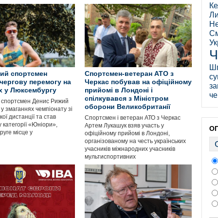
Ке
Ли
Не
См
Ук
Ч
Ш
ий спортсмен
Спортсмен-ветеран АТО з
су
чергову перемогу на
Черкас побував на офіційному
за
х у Люксембургу
прийомі в Лондоні і
че
спілкувався з Міністром
 спортсмен Денис Рижий
оборони Великобританії
 у змаганнях чемпіонату зі
ої дистанції та став
Спортсмен і ветеран АТО з Черкас
 категорії «Юніори»,
Артем Лукашук взяв участь у
О
руге місце у
офіційному прийомі в Лондоні,
організованому на честь українських
учасників міжнародних учасників
мультиспортивних