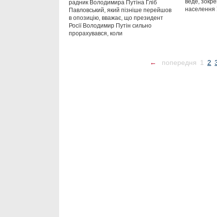
веде, зокре
радник Володимира Путіна Гліб
населення 
Павловський, який пізніше перейшов
в опозицію, вважає, що президент
Росії Володимир Путін сильно
прорахувався, коли
←
попередня
1
2