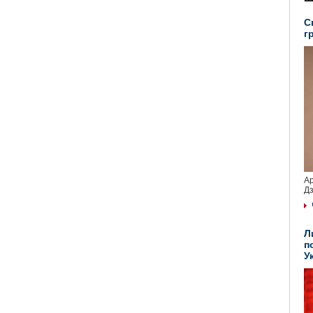
С
г
Ар
Дз
Л
п
У