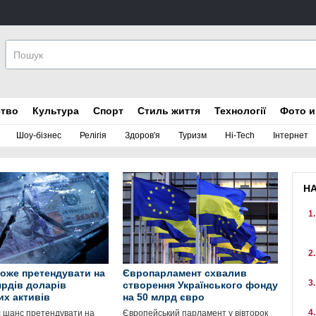
ство
Культура
Спорт
Стиль життя
Технології
Фото и
Шоу-бізнес
Релігія
Здоров'я
Туризм
Hi-Tech
Інтернет
Н
може претендувати на
Європарламент схвалив
ярдів доларів
створення Українського фонду
их активів
на 50 млрд євро
є шанс претендувати на
Європейський парламент у вівторок