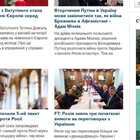
 з Ватутіного стала
Вторгнення Путіна в Україну
ою Європи серед
може закінчитися так, як війна
Брежнєва в Афганістані –
С
Адам Міхнік
Ватутіного Тетяна Довгаль
ремогу у ваговій категорії
На думку колишнього польського
рамів на чемпіонаті Європи
дисидента Адама Міхніка, рішення
ед молоді. Про це
російського президента Володимира
 в управління у справах
Путіна розпочати війну проти України
«загнало Росію в пастку». Тож на
лосили 5-ий пакет
FT: Росія зняла три початкові
роти Росії
вимоги на переговорах з
Україною
ий союз запроваджує
т санкцій проти Росії через
Росія під час переговорів більше не
нещадну війну», яку вона
вимагає «денацифікації» України і