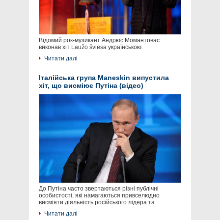
Відомий рок-музикант Андрюс Момантовас
виконав хіт Laužo šviesa українською.
Читати далі
Італійська група Maneskin випустила
хіт, що висміює Путіна (відео)
До Путіна часто звертаються різні публічні
особистості, які намагаються привселюдно
висміяти діяльність російського лідера та
Читати далі