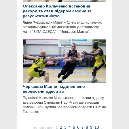
Олександр Кольченко встановив
рекорд та став лідером сезону за
результативністю
Лідер “Черкаських Мавп” – Олександр Кольченко
встановив унікальне досягнення у останньому
матчі “БІПА-ОДЕСА” – “Черкаські Мавпи”.
Черкаські Мавпи надвпевнено
перемогли одеситів
Підопічні Максима Міхельсона, оновивши відразу
два рекорди Суперліги Парі-Матч ще в першій
половині гри, зуміли без проблем обіграти БІПУ на
її ж паркеті.
←
попередня
1
2
3
4
5
6
7
8
9
10
...