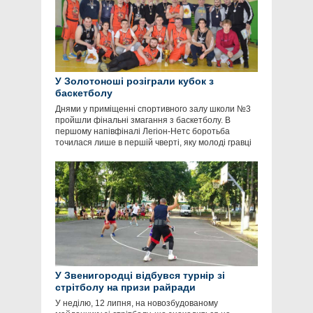
У Золотоноші розіграли кубок з
баскетболу
Днями у приміщенні спортивного залу школи №3
пройшли фінальні змагання з баскетболу. В
першому напівфіналі Легіон-Нетс боротьба
точилася лише в першій чверті, яку молоді гравці
У Звенигородці відбувся турнір зі
стрітболу на призи райради
У неділю, 12 липня, на новозбудованому