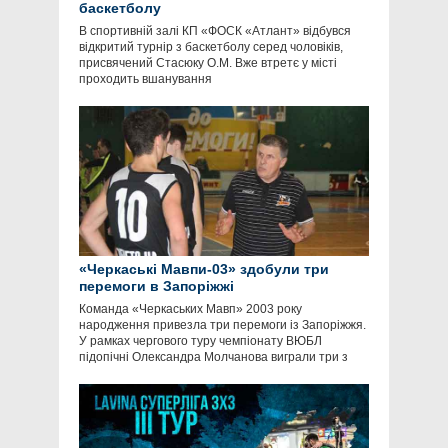
баскетболу
В спортивній залі КП «ФОСК «Атлант» відбувся
відкритий турнір з баскетболу серед чоловіків,
присвячений Стасюку О.М. Вже втретє у місті
проходить вшанування
«Черкаські Мавпи-03» здобули три
перемоги в Запоріжжі
Команда «Черкаських Мавп» 2003 року
народження привезла три перемоги із Запоріжжя.
У рамках чергового туру чемпіонату ВЮБЛ
підопічні Олександра Молчанова виграли три з