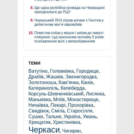
Ще одна релігійна громада на Черкащині
приєдналася до ПЦУ
Черкаський ЛНЗ зіграв унічию з Гентом у
дебютному матчі єврокубків
Помістив собак у мішок і забив до смерті
пляшкою: суд призначив чоловіку 5 років
позбавлення волі з випробуванням
ТЕМИ
Ватутіно
,
Головківка
,
Городище
,
Драбів
,
Жашків
,
Звенигородка
,
Золотоноша
,
Кам’янка
,
Канів
,
Катеринопіль
,
Келеберда
,
Корсунь-Шевченківський
,
Лисянка
,
Маньківка
,
Мліїв
,
Монастирище
,
Нечаївка
,
Пекарі
,
Прохорівка
,
Свидівок
,
Сміла
,
Старосілля
,
Сушки
,
Тальне
,
Україна
,
Умань
,
Хрещатик
,
Христинівка
,
Черкаси
,
Чигирин
,