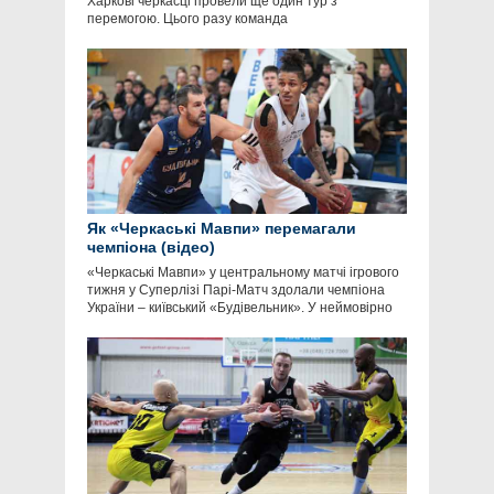
Харкові черкасці провели ще один тур з
перемогою. Цього разу команда
Як «Черкаські Мавпи» перемагали
чемпіона (відео)
«Черкаські Мавпи» у центральному матчі ігрового
тижня у Суперлізі Парі-Матч здолали чемпіона
України – київський «Будівельник». У неймовірно