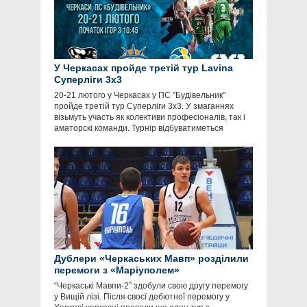
У Черкасах пройде третій тур Lavina
Суперліги 3х3
20-21 лютого у Черкасах у ПС "Будівельник"
пройде третій тур Суперліги 3х3. У змаганнях
візьмуть участь як колективи професіоналів, так і
аматорскі команди. Турнір відбуватиметься
Дублери «Черкаських Мавп» розділили
перемоги з «Маріуполем»
“Черкаські Мавпи-2” здобули свою другу перемогу
у Вищій лізі. Після своєї дебютної перемогу у