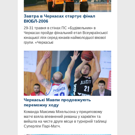
Завтра в Черкасах стартує фінал
ВЮБЛ-2006
29-31 травня в стінах ПС «Будівельник» в
Черкасах пройде фінальний етап Всеукраїнської
юнацької ліги серед юнаків наймолодшої вікової
групи. «Черкаські
Черкаські Мавпи продовжують
переможну ходу
Команда Максима Міхельсона у прициповому
матчі взяла впевнений реванш у харків'ян та
вийшла на чисте друге місце в турнірній таблиці
Суперліги Парі-Матч.