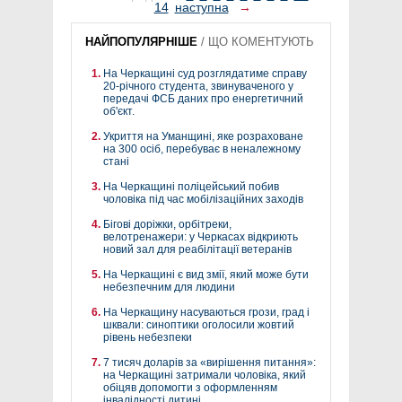
14
наступна
→
НАЙПОПУЛЯРНІШЕ
/
ЩО КОМЕНТУЮТЬ
На Черкащині суд розглядатиме справу
20-річного студента, звинуваченого у
передачі ФСБ даних про енергетичний
об'єкт.
Укриття на Уманщині, яке розраховане
на 300 осіб, перебуває в неналежному
стані
На Черкащині поліцейський побив
чоловіка під час мобілізаційних заходів
Бігові доріжки, орбітреки,
велотренажери: у Черкасах відкриють
новий зал для реабілітації ветеранів
На Черкащині є вид змії, який може бути
небезпечним для людини
На Черкащину насуваються грози, град і
шквали: синоптики оголосили жовтий
рівень небезпеки
7 тисяч доларів за «вирішення питання»:
на Черкащині затримали чоловіка, який
обіцяв допомогти з оформленням
інвалідності дитині