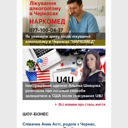
Як уникнути зриву після лікування
алкоголізму в Черкасах “НАРКОМЕД”
Імміграційний адвокат Альона Шевцова
розповіла про легальні способи
залишитися в США після скасування U4U
Всі новини про стиль життя
ШОУ-БІЗНЕС
Співачка Анна Асті, родом з Черкас,