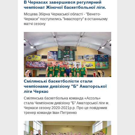
В Черкасах завершився регулярний
чемпіонат Жіночої баскетбольної ліги.
Місцева Збірна Черкаської області - "Венето-
Черкаси" поступились "Інваспорту" в останньому
матчі сезону
Смілянські баскетболісти стали
чемпіонами дивізіону "Б" Аматорської
ліги Черкас
Смілянська баскетбольна команда «Ассоль»
стала Чемпіоном дивізіону "Б" Аматорської ліги м.
Черкаси сезону 2020-2021р.р. Про це повідомив
тренер команди Іван Петренко