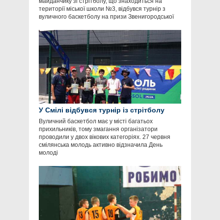
майданчику зі стрітболу, що знаходиться на
території міської школи №3, відбувся турнір з
вуличного баскетболу на призи Звенигородської
У Смілі відбувся турнір із стрітболу
Вуличний баскетбол має у місті багатьох
прихильників, тому змагання організатори
проводили у двох вікових категоріях. 27 червня
смілянська молодь активно відзначила День
молоді