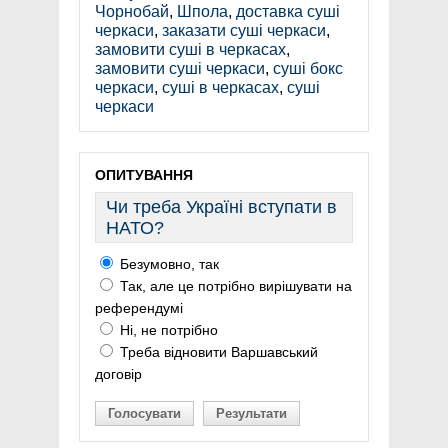
Чорнобай
,
Шпола
,
доставка суші
черкаси
,
заказати суші черкаси
,
замовити суші в черкасах
,
замовити суші черкаси
,
суші бокс
черкаси
,
суші в черкасах
,
суші
черкаси
ОПИТУВАННЯ
Чи треба Україні вступати в
НАТО?
Безумовно, так
Так, але це потрібно вирішувати на
референдумі
Ні, не потрібно
Треба відновити Варшавський
договір
Голосувати
Результати